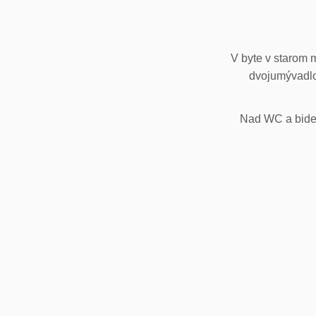
V byte v starom 
dvojumývadlo
Nad WC a bidet,