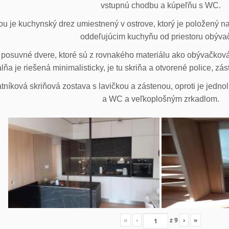
vstupnú chodbu a kúpeľňu s WC.
u je kuchynský drez umiestnený v ostrove, ktorý je položený na
oddeľujúcim kuchyňu od priestoru obýva
posuvné dvere, ktoré sú z rovnakého materiálu ako obývačková z
lňa je riešená minimalisticky, je tu skriňa a otvorené police, zá
tníková skriňová zostava s lavičkou a zástenou, oproti je jedno
a WC a veľkoplošným zrkadlom.
«
‹
z
9
›
»