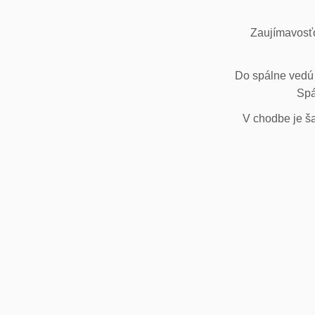
Zaujímavosťo
Do spálne vedú 
Spá
V chodbe je ša