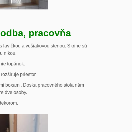
hodba, pracovňa
s lavičkou a vešiakovou stenou. Skrine sú
ou nikou.
nie topánok.
rozširuje priestor.
vými boxami. Doska pracovného stola nám
re dve osoby.
odekorom.