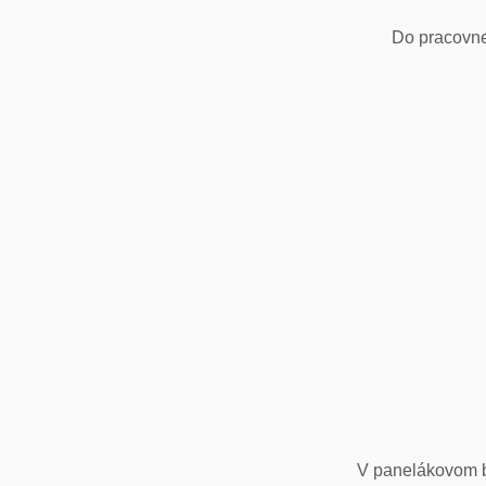
Do pracovne
V panelákovom by