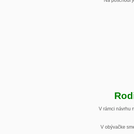
Na poschodí je
Rod
V rámci návrhu 
V obývačke sme 