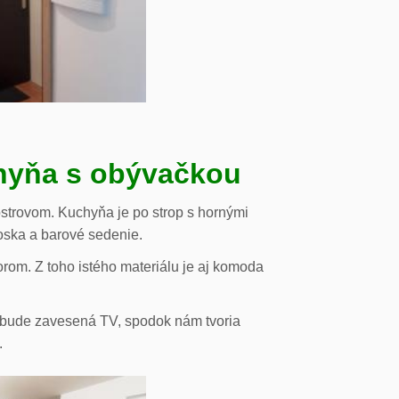
chyňa s obývačkou
strovom. Kuchyňa je po strop s hornými
oska a barové sedenie.
orom. Z toho istého materiálu je aj komoda
de bude zavesená TV, spodok nám tvoria
.