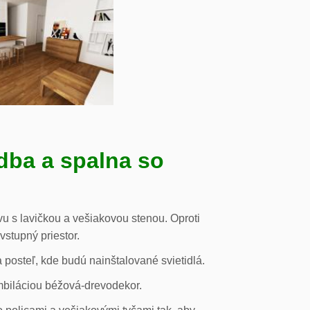
dba a spalna so
u s lavičkou a vešiakovou stenou. Oproti
vstupný priestor.
posteľ, kde budú nainštalované svietidlá.
mbiláciou béžová-drevodekor.