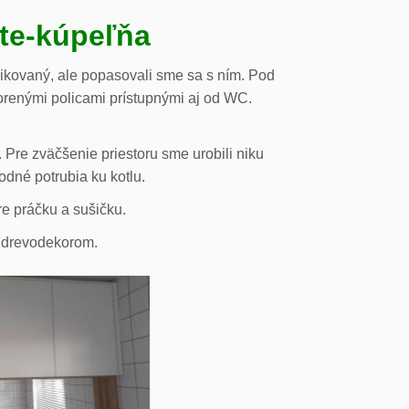
ste-kúpeľňa
likovaný, ale popasovali sme sa s ním. Pod
orenými policami prístupnými aj od WC.
 Pre zväčšenie priestoru sme urobili niku
odné potrubia ku kotlu.
re práčku a sušičku.
s drevodekorom.