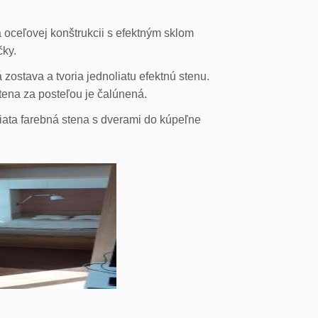
 oceľovej konštrukcii s efektným sklom
čky.
ostava a tvoria jednoliatu efektnú stenu.
stena za posteľou je čalúnená.
liata farebná stena s dverami do kúpeľne