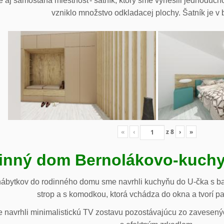
 aj samostaná miestnosť- šatník, ktorý sme vyriešili jednoduch
vzniklo množstvo odkladacej plochy. Šatník je v b
«
‹
z
8
›
»
inný dom Bernolákovo-kuchy
nábytkov do rodinného domu sme navrhli kuchyňu do U-čka s b
strop a s komodkou, ktorá vchádza do okna a tvorí p
navrhli minimalistickú TV zostavu pozostávajúcu zo zavesenýc