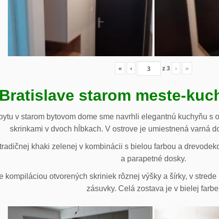
«
‹
z
3
›
»
 Bratislave starom meste-ku
ytu v starom bytovom dome sme navrhli elegantnú kuchyňu s o
skrinkami v dvoch hĺbkach. V ostrove je umiestnená varná d
radičnej khaki zelenej v kombinácii s bielou farbou a drevodek
a parapetné dosky.
e kompiláciou otvorených skriniek rôznej výšky a šírky, v stre
zásuvky. Celá zostava je v bielej farbe