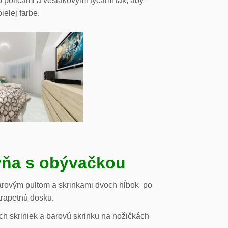
o policami a vešiakovými tyčami tak, aby
ielej farbe.
ňa s obývačkou
arovým pultom a skrinkami dvoch hĺbok po
arapetnú dosku.
h skriniek a barovú skrinku na nožičkách