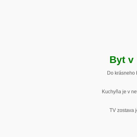
Byt v
Do krásneho b
Kuchyňa je v net
TV zostava j