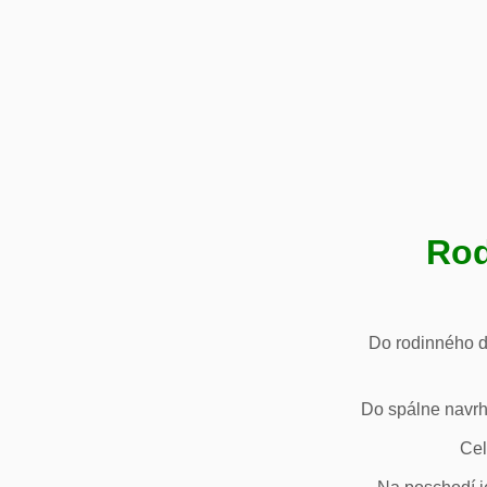
Rod
Do rodinného d
Do spálne navrh
Cel