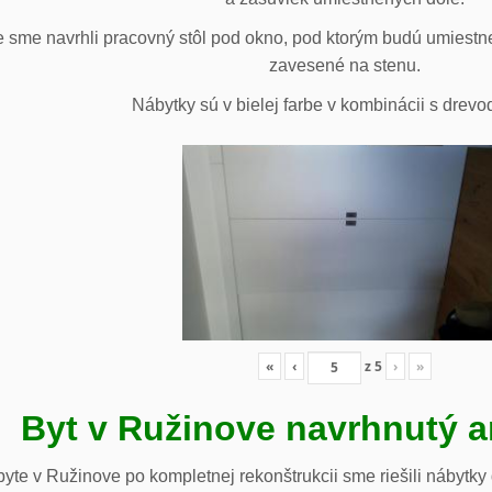
 sme navrhli pracovný stôl pod okno, pod ktorým budú umiestn
zavesené na stenu.
Nábytky sú v bielej farbe v kombinácii s drev
«
‹
z
5
›
»
Byt v Ružinove navrhnutý a
te v Ružinove po kompletnej rekonštrukcii sme riešili nábytky