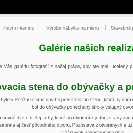
Návrh interiéru
Výroba nábytku na mieru
Stavebné 
Galérie našich realiz
re Vás galériu fotografií z našej práce, aby ste mali ucelený
.
vacia stena do obývačky a p
byte v Petržalke sme navrhli predeľovaciu stenu, ktorá by ná
bol do obývačky ponechaný široký vstupný otvor
osuvné dvere bielej farby, ktoré po otvorení z jednej strany za
abrala aj časť pôvodného otvoru. Pozostáva z otvorených a uza
a zásuviek umiestnených dole.