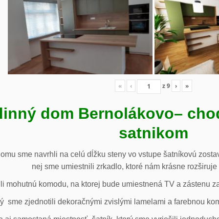
«
‹
z
9
›
»
inný dom Bernolákovo
– cho
satnikom
omu sme navrhli na celú dĺžku steny vo vstupe šatníkovú zostav
nej sme umiestnili zrkadlo, ktoré nám krásne rozširuje 
li mohutnú komodu, na ktorej bude umiestnená TV a zástenu za 
ý sme zjednotili dekoračnými zvislými lamelami a farebnou ko