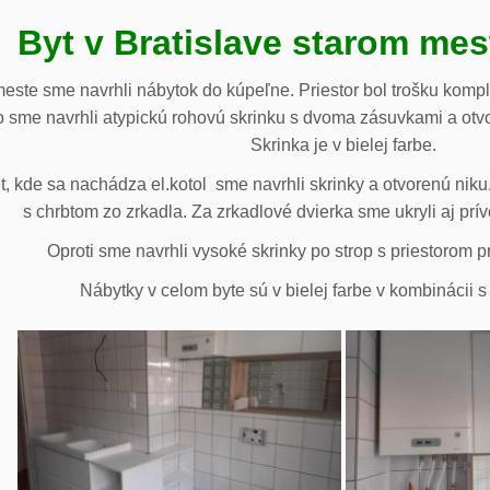
Byt v Bratislave starom me
meste sme navrhli nábytok do kúpeľne. Priestor bol trošku komp
 sme navrhli atypickú rohovú skrinku s dvoma zásuvkami a otv
Skrinka je v bielej farbe.
 kde sa nachádza el.kotol sme navrhli skrinky a otvorenú niku.
s chrbtom zo zrkadla. Za zrkadlové dvierka sme ukryli aj prív
Oproti sme navrhli vysoké skrinky po strop s priestorom p
Nábytky v celom byte sú v bielej farbe v kombinácii 