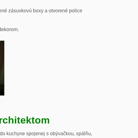
ené zásuvkovú boxy a otvorené police
odekorom.
rchitektom
 do kuchyne spojenej s obývačkou, spálňu,