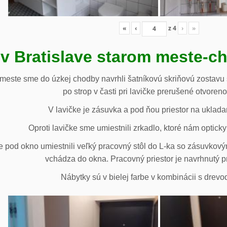
«
‹
z
4
›
»
 v Bratislave starom meste-c
 meste sme do úzkej chodby navrhli šatníkovú skriňovú zostavu 
po strop v časti pri lavičke prerušené otvoren
V lavičke je zásuvka a pod ňou priestor na uklada
Oproti lavičke sme umiestnili zrkadlo, ktoré nám opticky 
e pod okno umiestnili veľký pracovný stôl do L-ka so zásuvko
vchádza do okna. Pracovný priestor je navrhnutý p
Nábytky sú v bielej farbe v kombinácii s drev