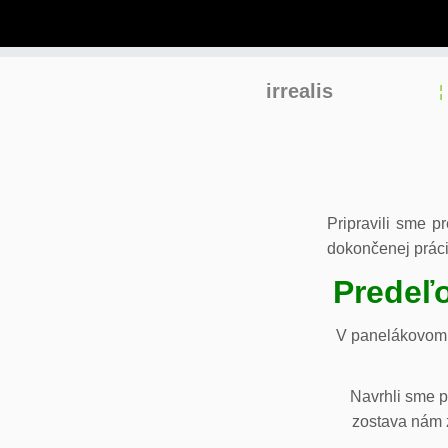
Skip
irrealis
to
content
Pripravili sme p
dokončenej práci
Predeľo
V panelákovom 
Navrhli sme p
zostava nám z