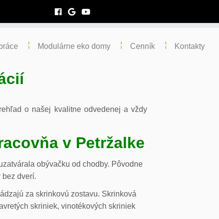
práce
Modulárne eko domy
Cenník
Kontakty
ácií
 prehľad o našej kvalitne odvedenej a vždy
racovňa v Petržalke
m uzatvárala obývačku od chodby. Pôvodne
 bez dverí.
chádzajú za skrinkovú zostavu. Skrinková
vretých skriniek, vinotékových skriniek