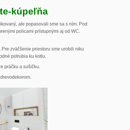
ste-kúpeľňa
likovaný, ale popasovali sme sa s ním. Pod
orenými policami prístupnými aj od WC.
 Pre zväčšenie priestoru sme urobili niku
odné potrubia ku kotlu.
re práčku a sušičku.
s drevodekorom.