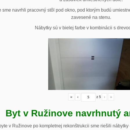
 sme navrhli pracovný stôl pod okno, pod ktorým budú umiestn
zavesené na stenu.
Nábytky sú v bielej farbe v kombinácii s drev
«
‹
z
5
›
»
Byt v Ružinove navrhnutý a
te v Ružinove po kompletnej rekonštrukcii sme riešili nábytky