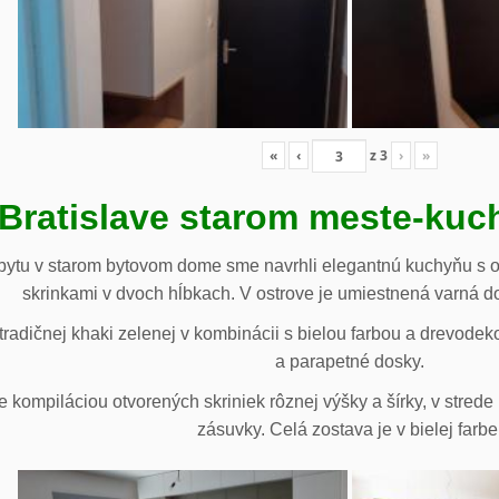
«
‹
z
3
›
»
 Bratislave starom meste-ku
ytu v starom bytovom dome sme navrhli elegantnú kuchyňu s o
skrinkami v dvoch hĺbkach. V ostrove je umiestnená varná d
radičnej khaki zelenej v kombinácii s bielou farbou a drevodek
a parapetné dosky.
e kompiláciou otvorených skriniek rôznej výšky a šírky, v stre
zásuvky. Celá zostava je v bielej farbe