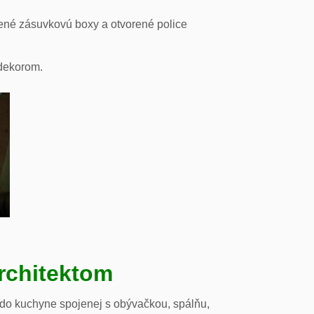
ené zásuvkovú boxy a otvorené police
odekorom.
rchitektom
 do kuchyne spojenej s obývačkou, spálňu,