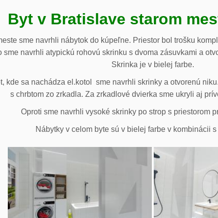
Byt v Bratislave starom me
meste sme navrhli nábytok do kúpeľne. Priestor bol trošku komp
 sme navrhli atypickú rohovú skrinku s dvoma zásuvkami a otv
Skrinka je v bielej farbe.
 kde sa nachádza el.kotol sme navrhli skrinky a otvorenú niku.
s chrbtom zo zrkadla. Za zrkadlové dvierka sme ukryli aj prív
Oproti sme navrhli vysoké skrinky po strop s priestorom p
Nábytky v celom byte sú v bielej farbe v kombinácii 