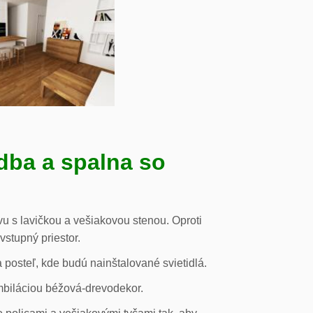
dba a spalna so
u s lavičkou a vešiakovou stenou. Oproti
vstupný priestor.
posteľ, kde budú nainštalované svietidlá.
mbiláciou béžová-drevodekor.