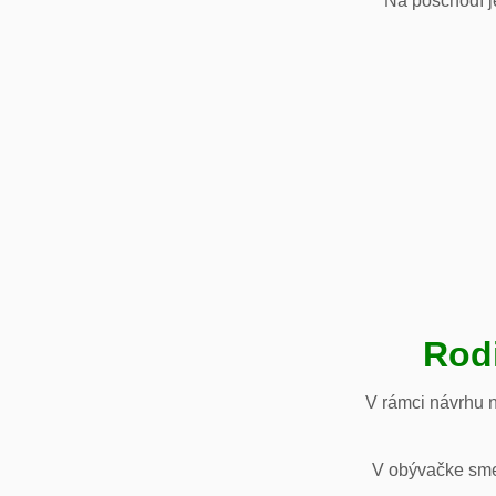
Na poschodí je
Rod
V rámci návrhu 
V obývačke sme 