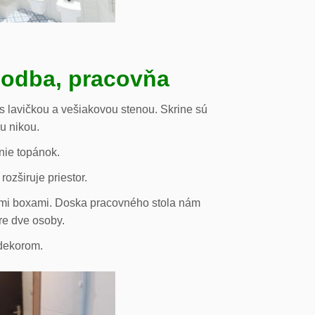
hodba, pracovňa
s lavičkou a vešiakovou stenou. Skrine sú
ou nikou.
nie topánok.
rozširuje priestor.
vými boxami. Doska pracovného stola nám
re dve osoby.
odekorom.