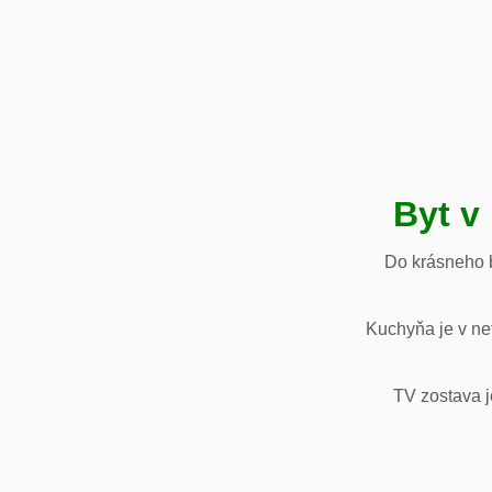
Byt v
Do krásneho b
Kuchyňa je v net
TV zostava j