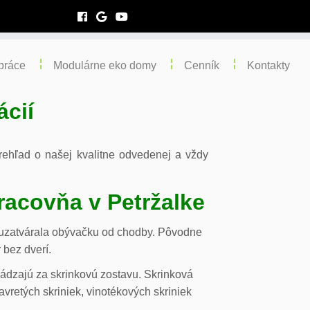
práce
Modulárne eko domy
Cenník
Kontakty
ácií
 prehľad o našej kvalitne odvedenej a vždy
racovňa v Petržalke
m uzatvárala obývačku od chodby. Pôvodne
 bez dverí.
chádzajú za skrinkovú zostavu. Skrinková
vretých skriniek, vinotékových skriniek