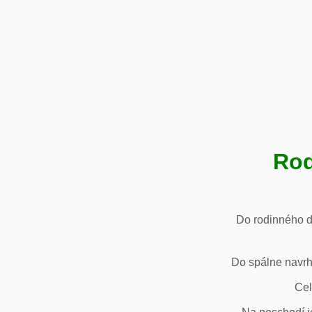
Rod
Do rodinného d
Do spálne navrh
Cel