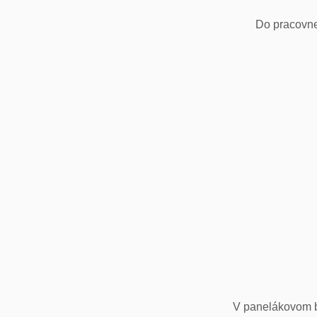
Do pracovne
V panelákovom by