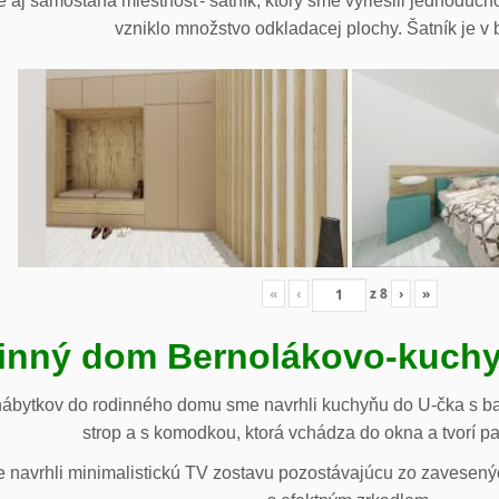
 aj samostaná miestnosť- šatník, ktorý sme vyriešili jednoduch
vzniklo množstvo odkladacej plochy. Šatník je v b
«
‹
z
8
›
»
inný dom Bernolákovo-kuchy
nábytkov do rodinného domu sme navrhli kuchyňu do U-čka s b
strop a s komodkou, ktorá vchádza do okna a tvorí p
navrhli minimalistickú TV zostavu pozostávajúcu zo zavesenýc