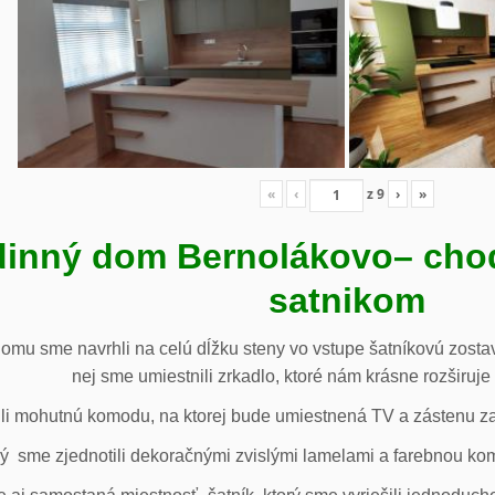
«
‹
z
9
›
»
inný dom Bernolákovo
– cho
satnikom
omu sme navrhli na celú dĺžku steny vo vstupe šatníkovú zostav
nej sme umiestnili zrkadlo, ktoré nám krásne rozširuje 
li mohutnú komodu, na ktorej bude umiestnená TV a zástenu za 
ý sme zjednotili dekoračnými zvislými lamelami a farebnou ko