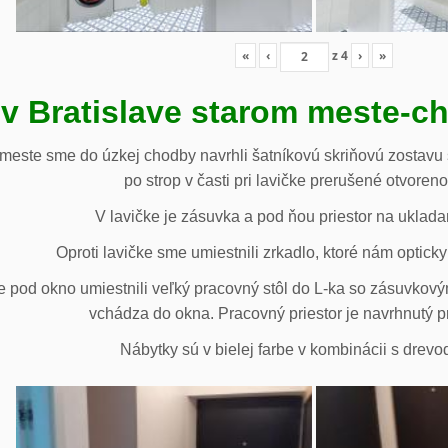
«
‹
z
4
›
»
 v Bratislave starom meste-c
 meste sme do úzkej chodby navrhli šatníkovú skriňovú zostavu 
po strop v časti pri lavičke prerušené otvoren
V lavičke je zásuvka a pod ňou priestor na uklada
Oproti lavičke sme umiestnili zrkadlo, ktoré nám opticky 
e pod okno umiestnili veľký pracovný stôl do L-ka so zásuvko
vchádza do okna. Pracovný priestor je navrhnutý p
Nábytky sú v bielej farbe v kombinácii s drev