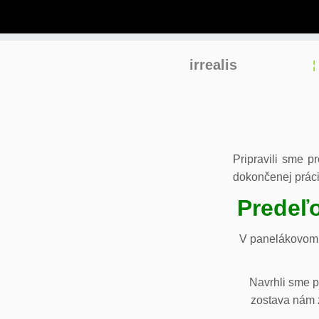
Skip
irrealis
to
content
Pripravili sme p
dokončenej práci
Predeľo
V panelákovom 
Navrhli sme p
zostava nám z