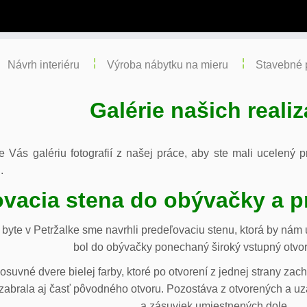
Návrh interiéru
Výroba nábytku na mieru
Stavebné 
Galérie našich realiz
re Vás galériu fotografií z našej práce, aby ste mali ucelený
.
vacia stena do obývačky a p
byte v Petržalke sme navrhli predeľovaciu stenu, ktorá by ná
bol do obývačky ponechaný široký vstupný otvor
osuvné dvere bielej farby, ktoré po otvorení z jednej strany za
abrala aj časť pôvodného otvoru. Pozostáva z otvorených a uza
a zásuviek umiestnených dole.