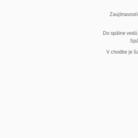
Zaujímavosťo
Do spálne vedú 
Spá
V chodbe je ša