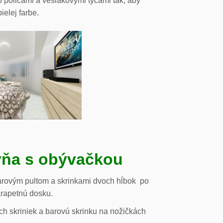
o policami a vešiakovými tyčami tak, aby
ielej farbe.
ňa s obývačkou
arovým pultom a skrinkami dvoch hĺbok po
arapetnú dosku.
h skriniek a barovú skrinku na nožičkách