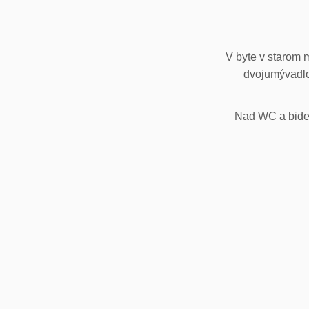
V byte v starom 
dvojumývadlo
Nad WC a bidet,