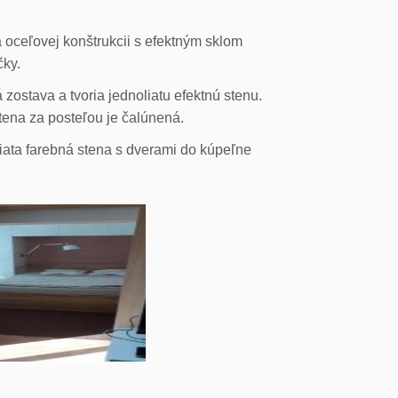
 oceľovej konštrukcii s efektným sklom
čky.
ostava a tvoria jednoliatu efektnú stenu.
stena za posteľou je čalúnená.
liata farebná stena s dverami do kúpeľne