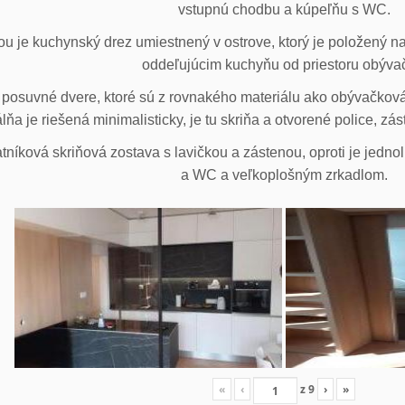
vstupnú chodbu a kúpeľňu s WC.
u je kuchynský drez umiestnený v ostrove, ktorý je položený na
oddeľujúcim kuchyňu od priestoru obýva
posuvné dvere, ktoré sú z rovnakého materiálu ako obývačková z
lňa je riešená minimalisticky, je tu skriňa a otvorené police, zá
tníková skriňová zostava s lavičkou a zástenou, oproti je jedno
a WC a veľkoplošným zrkadlom.
«
‹
z
9
›
»