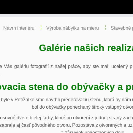
Návrh interiéru
Výroba nábytku na mieru
Stavebné 
Galérie našich realiz
re Vás galériu fotografií z našej práce, aby ste mali ucelený
.
vacia stena do obývačky a p
byte v Petržalke sme navrhli predeľovaciu stenu, ktorá by ná
bol do obývačky ponechaný široký vstupný otvor
osuvné dvere bielej farby, ktoré po otvorení z jednej strany za
abrala aj časť pôvodného otvoru. Pozostáva z otvorených a uza
a zásuviek umiestnených dole.