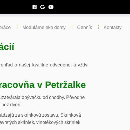
práce
Modulárne eko domy
Cenník
Kontakty
ácií
 prehľad o našej kvalitne odvedenej a vždy
racovňa v Petržalke
m uzatvárala obývačku od chodby. Pôvodne
 bez dverí.
chádzajú za skrinkovú zostavu. Skrinková
vretých skriniek, vinotékových skriniek