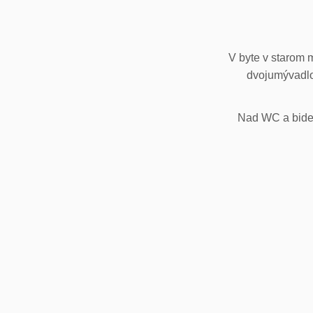
V byte v starom 
dvojumývadlo
Nad WC a bidet,