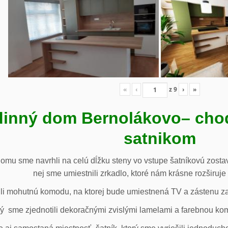
«
‹
z
9
›
»
inný dom Bernolákovo
– cho
satnikom
omu sme navrhli na celú dĺžku steny vo vstupe šatníkovú zostav
nej sme umiestnili zrkadlo, ktoré nám krásne rozširuje 
li mohutnú komodu, na ktorej bude umiestnená TV a zástenu za 
ý sme zjednotili dekoračnými zvislými lamelami a farebnou ko