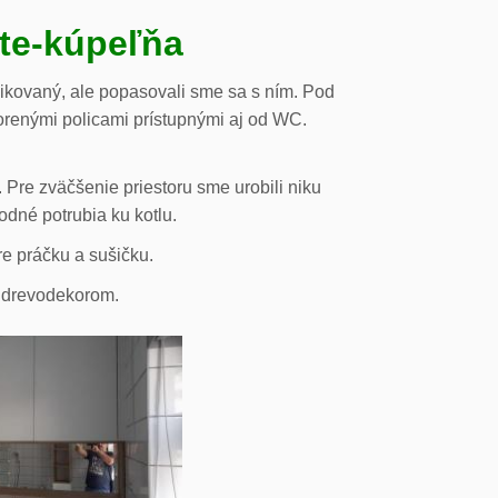
ste-kúpeľňa
likovaný, ale popasovali sme sa s ním. Pod
orenými policami prístupnými aj od WC.
 Pre zväčšenie priestoru sme urobili niku
odné potrubia ku kotlu.
re práčku a sušičku.
s drevodekorom.