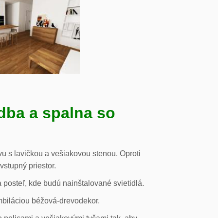
dba a spalna so
u s lavičkou a vešiakovou stenou. Oproti
vstupný priestor.
posteľ, kde budú nainštalované svietidlá.
mbiláciou béžová-drevodekor.