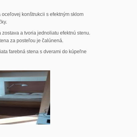
 oceľovej konštrukcii s efektným sklom
čky.
ostava a tvoria jednoliatu efektnú stenu.
stena za posteľou je čalúnená.
liata farebná stena s dverami do kúpeľne