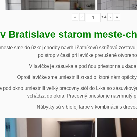
«
‹
z
4
›
»
 v Bratislave starom meste-c
 meste sme do úzkej chodby navrhli šatníkovú skriňovú zostavu 
po strop v časti pri lavičke prerušené otvoren
V lavičke je zásuvka a pod ňou priestor na uklada
Oproti lavičke sme umiestnili zrkadlo, ktoré nám opticky 
e pod okno umiestnili veľký pracovný stôl do L-ka so zásuvko
vchádza do okna. Pracovný priestor je navrhnutý p
Nábytky sú v bielej farbe v kombinácii s drev