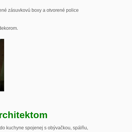
ené zásuvkovú boxy a otvorené police
odekorom.
rchitektom
 do kuchyne spojenej s obývačkou, spálňu,