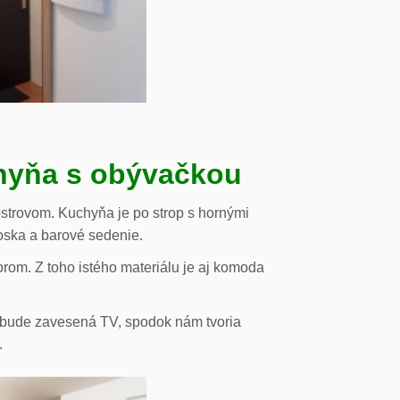
chyňa s obývačkou
strovom. Kuchyňa je po strop s hornými
oska a barové sedenie.
orom. Z toho istého materiálu je aj komoda
de bude zavesená TV, spodok nám tvoria
.