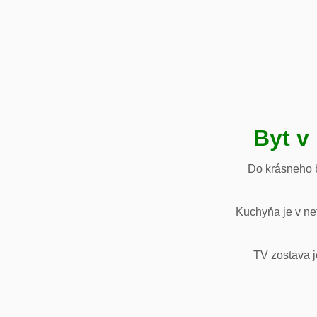
Byt v
Do krásneho b
Kuchyňa je v net
TV zostava j