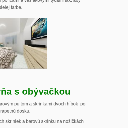
o policami a vešiakovými tyčami tak, aby
ielej farbe.
ňa s obývačkou
arovým pultom a skrinkami dvoch hĺbok po
arapetnú dosku.
h skriniek a barovú skrinku na nožičkách