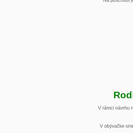
Na poschodí je
Rod
V rámci návrhu 
V obývačke sme 