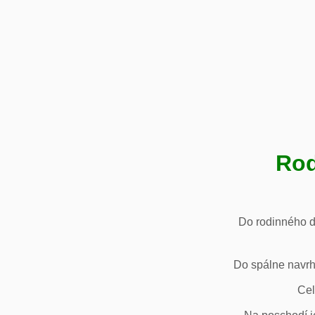
Rod
Do rodinného d
Do spálne navrh
Cel