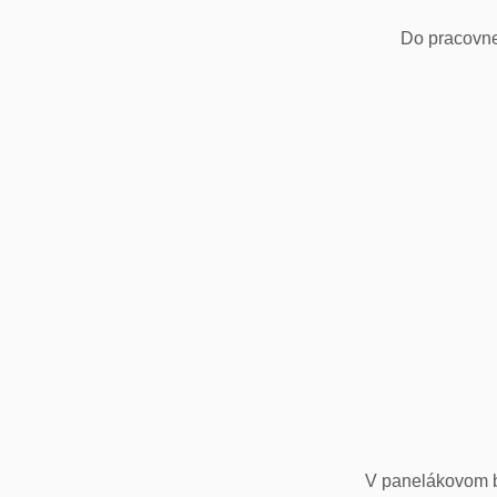
Do pracovne
V panelákovom by