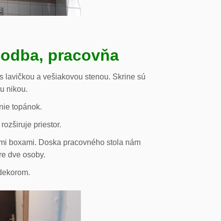
hodba, pracovňa
s lavičkou a vešiakovou stenou. Skrine sú
ou nikou.
nie topánok.
rozširuje priestor.
vými boxami. Doska pracovného stola nám
re dve osoby.
odekorom.