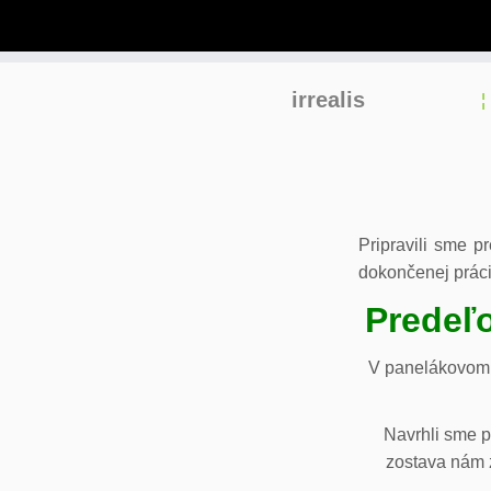
Skip
irrealis
to
content
Pripravili sme p
dokončenej práci
Predeľo
V panelákovom 
Navrhli sme p
zostava nám z