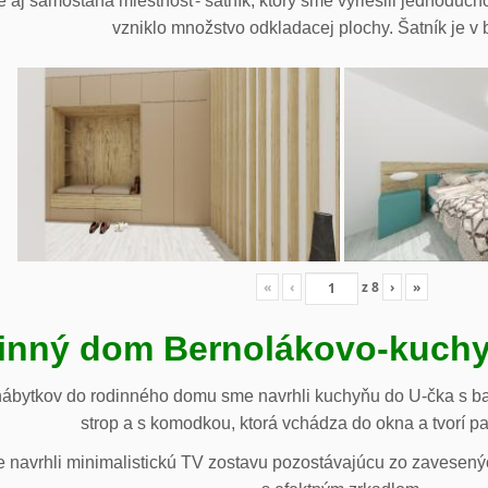
 aj samostaná miestnosť- šatník, ktorý sme vyriešili jednoduch
vzniklo množstvo odkladacej plochy. Šatník je v b
«
‹
z
8
›
»
inný dom Bernolákovo-kuchy
nábytkov do rodinného domu sme navrhli kuchyňu do U-čka s b
strop a s komodkou, ktorá vchádza do okna a tvorí p
navrhli minimalistickú TV zostavu pozostávajúcu zo zavesenýc