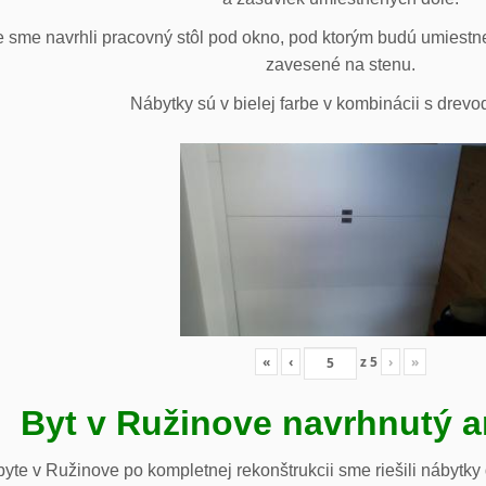
 sme navrhli pracovný stôl pod okno, pod ktorým budú umiestn
zavesené na stenu.
Nábytky sú v bielej farbe v kombinácii s drev
«
‹
z
5
›
»
Byt v Ružinove navrhnutý a
te v Ružinove po kompletnej rekonštrukcii sme riešili nábytky