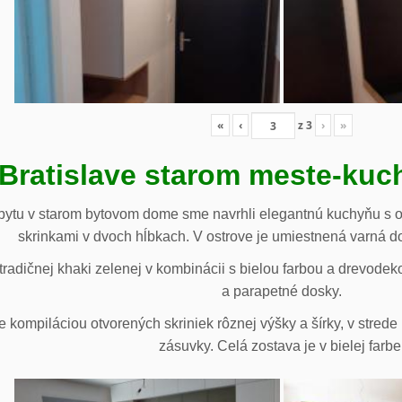
«
‹
z
3
›
»
 Bratislave starom meste-ku
ytu v starom bytovom dome sme navrhli elegantnú kuchyňu s o
skrinkami v dvoch hĺbkach. V ostrove je umiestnená varná d
radičnej khaki zelenej v kombinácii s bielou farbou a drevodek
a parapetné dosky.
e kompiláciou otvorených skriniek rôznej výšky a šírky, v stre
zásuvky. Celá zostava je v bielej farbe