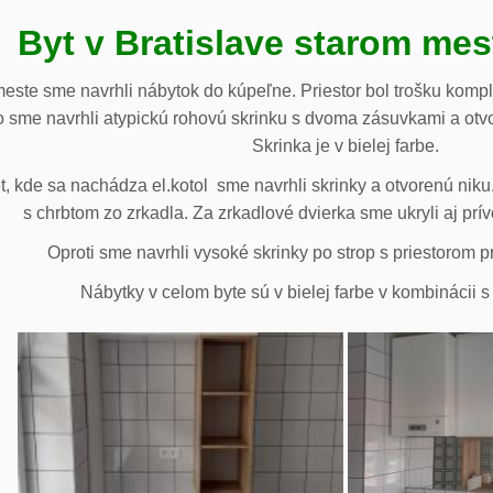
Byt v Bratislave starom me
meste sme navrhli nábytok do kúpeľne. Priestor bol trošku komp
 sme navrhli atypickú rohovú skrinku s dvoma zásuvkami a otv
Skrinka je v bielej farbe.
 kde sa nachádza el.kotol sme navrhli skrinky a otvorenú niku.
s chrbtom zo zrkadla. Za zrkadlové dvierka sme ukryli aj prív
Oproti sme navrhli vysoké skrinky po strop s priestorom p
Nábytky v celom byte sú v bielej farbe v kombinácii 