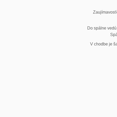
Zaujímavosťo
Do spálne vedú 
Spá
V chodbe je ša