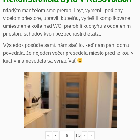
mladým manželom sme prerobili byt, vymenili podlahy
v celom priestore, upravili kúpelňu, vyriešili komplikované
umiestnenie kotla nad WC, prerobili kuchyňu s oddelením
priestoru schodov kvôli bezpečnosti dieťaťa.
Výsledok posúďte sami, nám stačilo, keď nám pani domu
povedala, že nejeden večer presedela miesto pred telkou v
kuchyni a nevedela sa vynadívať
«
‹
z
5
›
»