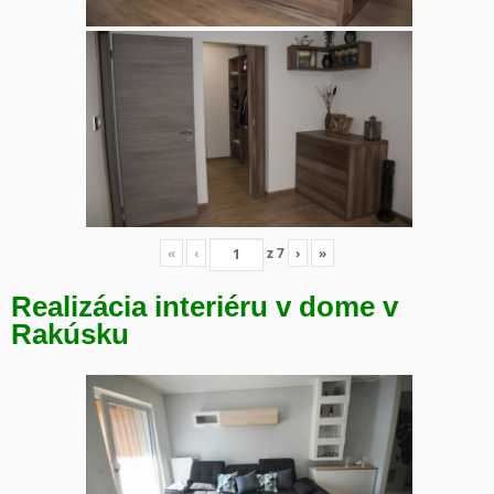
«
‹
z
7
›
»
Realizácia interiéru v dome v
Rakúsku