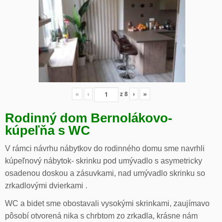
«
‹
z
8
›
»
Rodinný dom Bernolákovo-
kúpeľňa s WC
V rámci návrhu nábytkov do rodinného domu sme navrhli
kúpeľnový nábytok- skrinku pod umývadlo s asymetricky
osadenou doskou a zásuvkami, nad umývadlo skrinku so
zrkadlovými dvierkami .
WC a bidet sme obostavali vysokými skrinkami, zaujímavo
pôsobí otvorená nika s chrbtom zo zrkadla, krásne nám