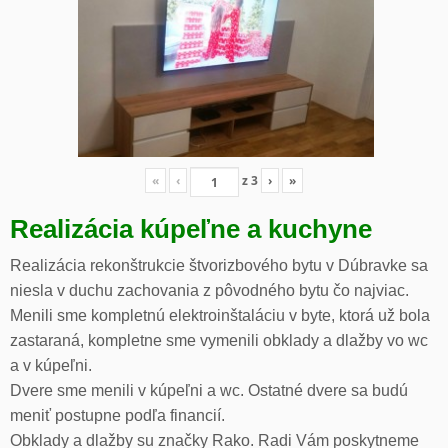
«
‹
z
3
›
»
Realizácia kúpeľne a kuchyne
Realizácia rekonštrukcie štvorizbového bytu v Dúbravke sa
niesla v duchu zachovania z pôvodného bytu čo najviac.
Menili sme kompletnú elektroinštaláciu v byte, ktorá už bola
zastaraná, kompletne sme vymenili obklady a dlažby vo wc
a v kúpeľni.
Dvere sme menili v kúpeľni a wc. Ostatné dvere sa budú
meniť postupne podľa financií.
Obklady a dlažby su značky Rako. Radi Vám poskytneme