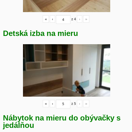
«
‹
z
4
›
»
Detská izba na mieru
«
‹
z
5
›
»
Nábytok na mieru do obývačky s
jedálňou