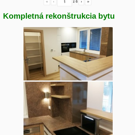
«
‹
z
6
›
»
Kompletná rekonštrukcia bytu