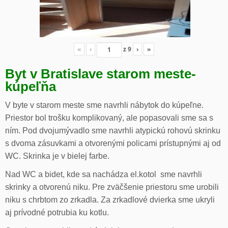
«
‹
z
9
›
»
Byt v Bratislave starom meste-
kúpeľňa
V byte v starom meste sme navrhli nábytok do kúpeľne.
Priestor bol trošku komplikovaný, ale popasovali sme sa s
ním. Pod dvojumývadlo sme navrhli atypickú rohovú skrinku
s dvoma zásuvkami a otvorenými policami prístupnými aj od
WC. Skrinka je v bielej farbe.
Nad WC a bidet, kde sa nachádza el.kotol sme navrhli
skrinky a otvorenú niku. Pre zväčšenie priestoru sme urobili
niku s chrbtom zo zrkadla. Za zrkadlové dvierka sme ukryli
aj prívodné potrubia ku kotlu.