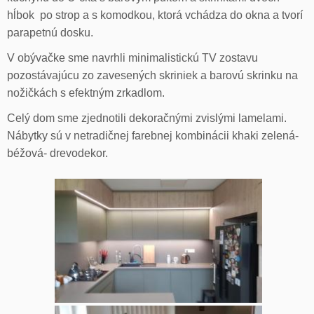
hĺbok po strop a s komodkou, ktorá vchádza do okna a tvorí
parapetnú dosku.
V obývačke sme navrhli minimalistickú TV zostavu
pozostávajúcu zo zavesených skriniek a barovú skrinku na
nožičkách s efektným zrkadlom.
Celý dom sme zjednotili dekoračnými zvislými lamelami.
Nábytky sú v netradičnej farebnej kombinácii khaki zelená-
béžová- drevodekor.