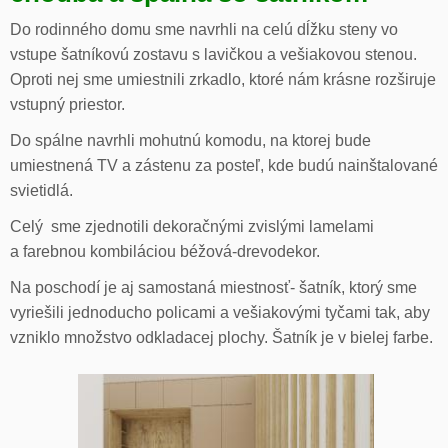
Do rodinného domu sme navrhli na celú dĺžku steny vo
vstupe šatníkovú zostavu s lavičkou a vešiakovou stenou.
Oproti nej sme umiestnili zrkadlo, ktoré nám krásne rozširuje
vstupný priestor.
Do spálne navrhli mohutnú komodu, na ktorej bude
umiestnená TV a zástenu za posteľ, kde budú nainštalované
svietidlá.
Celý sme zjednotili dekoračnými zvislými lamelami
a farebnou kombiláciou béžová-drevodekor.
Na poschodí je aj samostaná miestnosť- šatník, ktorý sme
vyriešili jednoducho policami a vešiakovými tyčami tak, aby
vzniklo množstvo odkladacej plochy. Šatník je v bielej farbe.