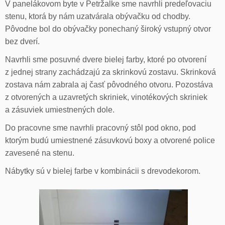
V panelákovom byte v Petržalke sme navrhli predeľovaciu
stenu, ktorá by nám uzatvárala obývačku od chodby.
Pôvodne bol do obývačky ponechaný široký vstupný otvor
bez dverí.
Navrhli sme posuvné dvere bielej farby, ktoré po otvorení
z jednej strany zachádzajú za skrinkovú zostavu. Skrinková
zostava nám zabrala aj časť pôvodného otvoru. Pozostáva
z otvorených a uzavretých skriniek, vinotékových skriniek
a zásuviek umiestnených dole.
Do pracovne sme navrhli pracovný stôl pod okno, pod
ktorým budú umiestnené zásuvkovú boxy a otvorené police
zavesené na stenu.
Nábytky sú v bielej farbe v kombinácii s drevodekorom.