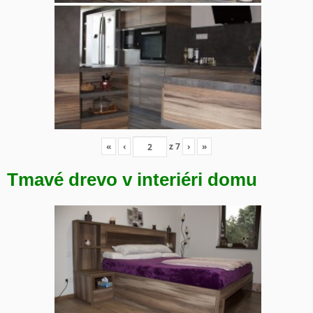
«
‹
z
7
›
»
Tmavé drevo v interiéri domu