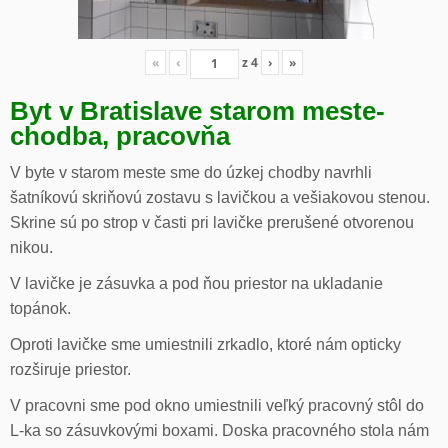
«
‹
z
4
›
»
Byt v Bratislave starom meste-
chodba, pracovňa
V byte v starom meste sme do úzkej chodby navrhli
šatníkovú skriňovú zostavu s lavičkou a vešiakovou stenou.
Skrine sú po strop v časti pri lavičke prerušené otvorenou
nikou.
V lavičke je zásuvka a pod ňou priestor na ukladanie
topánok.
Oproti lavičke sme umiestnili zrkadlo, ktoré nám opticky
rozširuje priestor.
V pracovni sme pod okno umiestnili veľký pracovný stôl do
L-ka so zásuvkovými boxami. Doska pracovného stola nám