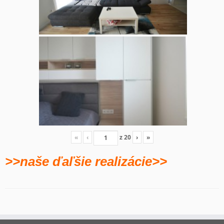
«
‹
z
20
›
»
>>naše ďaľšie realizácie>>