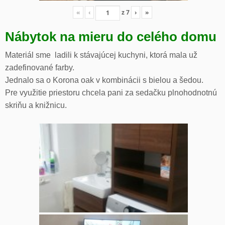
«
‹
z
7
›
»
Nábytok na mieru do celého domu
Materiál sme ladili k stávajúcej kuchyni, ktorá mala už
zadefinované farby.
Jednalo sa o Korona oak v kombinácii s bielou a šedou.
Pre využitie priestoru chcela pani za sedačku plnohodnotnú
skriňu a knižnicu.