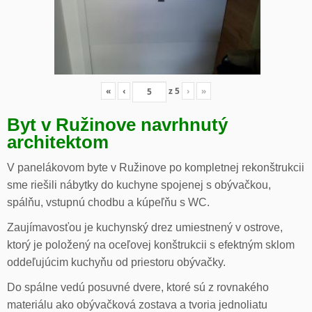
«
‹
z
5
›
»
Byt v Ružinove navrhnutý
architektom
V panelákovom byte v Ružinove po kompletnej rekonštrukcii
sme riešili nábytky do kuchyne spojenej s obývačkou,
spálňu, vstupnú chodbu a kúpeľňu s WC.
Zaujímavosťou je kuchynský drez umiestnený v ostrove,
ktorý je položený na oceľovej konštrukcii s efektným sklom
oddeľujúcim kuchyňu od priestoru obývačky.
Do spálne vedú posuvné dvere, ktoré sú z rovnakého
materiálu ako obývačková zostava a tvoria jednoliatu