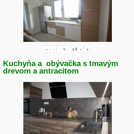
«
‹
z
5
›
»
Kuchyňa a obývačka s tmavým
drevom a antracitom