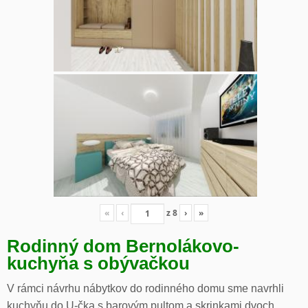
«
‹
z
8
›
»
Rodinný dom Bernolákovo-
kuchyňa s obývačkou
V rámci návrhu nábytkov do rodinného domu sme navrhli
kuchyňu do U-čka s barovým pultom a skrinkami dvoch