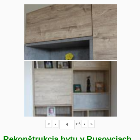
«
‹
z
5
›
»
Rekonštrukcia bytu v Rusovciach