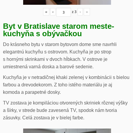
«
‹
z
3
›
»
Byt v Bratislave starom meste-
kuchyňa s obývačkou
Do krásneho bytu v starom bytovom dome sme navrhli
elegantnú kuchyňu s ostrovom. Kuchyňa je po strop
s hornými skrinkami v dvoch hĺbkach. V ostrove je
umiestnená varná doska a barové sedenie.
Kuchyňa je v netradičnej khaki zelenej v kombinácii s bielou
farbou a drevodekorom. Z toho istého materiálu je aj
komoda a parapetné dosky.
TV zostava je kompiláciou otvorených skriniek rôznej výšky
a šírky, v strede bude zavesená TV, spodok nám tvoria
zásuvky. Celá zostava je v bielej farbe.