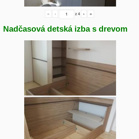
«
‹
z
4
›
»
Nadčasová detská izba s drevom