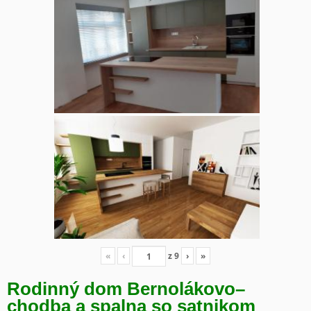
«
‹
z
9
›
»
Rodinný dom Bernolákovo
–
chodba a spalna so satnikom