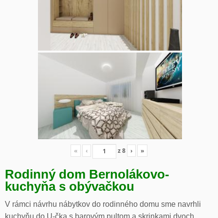
«
‹
z
8
›
»
Rodinný dom Bernolákovo-
kuchyňa s obývačkou
V rámci návrhu nábytkov do rodinného domu sme navrhli
kuchyňu do U-čka s barovým pultom a skrinkami dvoch