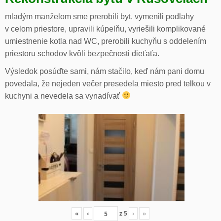
mladým manželom sme prerobili byt, vymenili podlahy
v celom priestore, upravili kúpelňu, vyriešili komplikované
umiestnenie kotla nad WC, prerobili kuchyňu s oddelením
priestoru schodov kvôli bezpečnosti dieťaťa.
Výsledok posúďte sami, nám stačilo, keď nám pani domu
povedala, že nejeden večer presedela miesto pred telkou v
kuchyni a nevedela sa vynadívať
«
‹
z
5
›
»