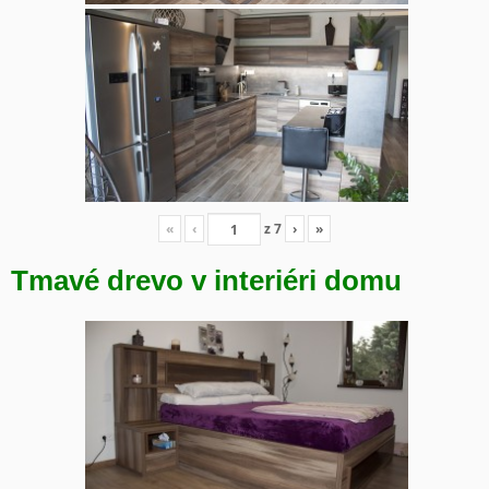
«
‹
z
7
›
»
Tmavé drevo v interiéri domu