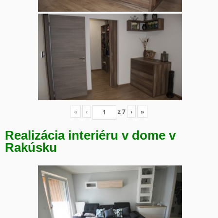
«
‹
z
7
›
»
Realizácia interiéru v dome v
Rakúsku