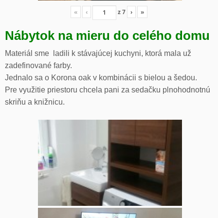
«
‹
z
7
›
»
Nábytok na mieru do celého domu
Materiál sme ladili k stávajúcej kuchyni, ktorá mala už
zadefinované farby.
Jednalo sa o Korona oak v kombinácii s bielou a šedou.
Pre využitie priestoru chcela pani za sedačku plnohodnotnú
skriňu a knižnicu.