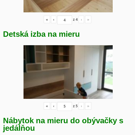
«
‹
z
4
›
»
Detská izba na mieru
«
‹
z
5
›
»
Nábytok na mieru do obývačky s
jedálňou