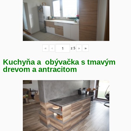
«
‹
z
5
›
»
Kuchyňa a obývačka s tmavým
drevom a antracitom