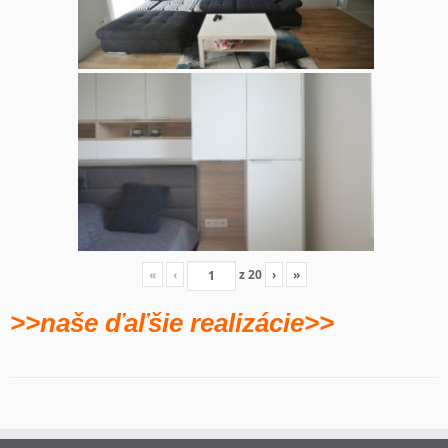
«
‹
z
20
›
»
>>naše ďaľšie realizácie>>