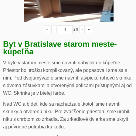
«
‹
z
9
›
»
Byt v Bratislave starom meste-
kúpeľňa
V byte v starom meste sme navrhli nábytok do kúpeľne.
Priestor bol trošku komplikovaný, ale popasovali sme sa s
ním. Pod dvojumývadlo sme navrhli atypickú rohovú skrinku
s dvoma zásuvkami a otvorenými policami prístupnými aj od
WC. Skrinka je v bielej farbe.
Nad WC a bidet, kde sa nachádza el.kotol sme navrhli
skrinky a otvorenú niku. Pre zväčšenie priestoru sme urobili
niku s chrbtom zo zrkadla. Za zrkadlové dvierka sme ukryli
aj prívodné potrubia ku kotlu.