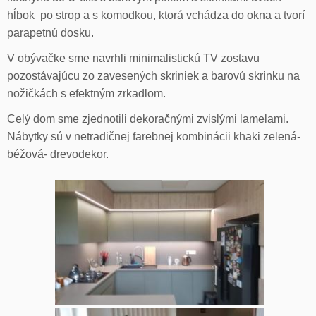
hĺbok po strop a s komodkou, ktorá vchádza do okna a tvorí
parapetnú dosku.
V obývačke sme navrhli minimalistickú TV zostavu
pozostávajúcu zo zavesených skriniek a barovú skrinku na
nožičkách s efektným zrkadlom.
Celý dom sme zjednotili dekoračnými zvislými lamelami.
Nábytky sú v netradičnej farebnej kombinácii khaki zelená-
béžová- drevodekor.