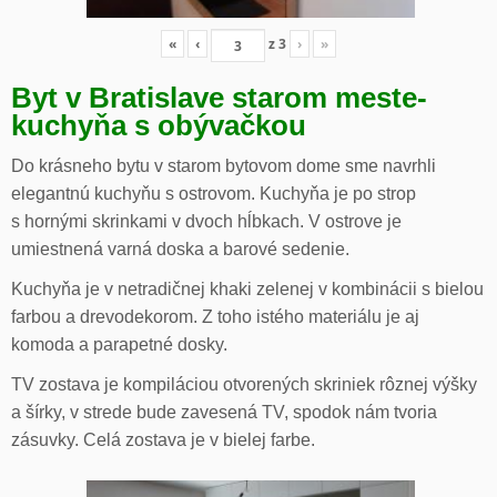
«
‹
z
3
›
»
Byt v Bratislave starom meste-
kuchyňa s obývačkou
Do krásneho bytu v starom bytovom dome sme navrhli
elegantnú kuchyňu s ostrovom. Kuchyňa je po strop
s hornými skrinkami v dvoch hĺbkach. V ostrove je
umiestnená varná doska a barové sedenie.
Kuchyňa je v netradičnej khaki zelenej v kombinácii s bielou
farbou a drevodekorom. Z toho istého materiálu je aj
komoda a parapetné dosky.
TV zostava je kompiláciou otvorených skriniek rôznej výšky
a šírky, v strede bude zavesená TV, spodok nám tvoria
zásuvky. Celá zostava je v bielej farbe.