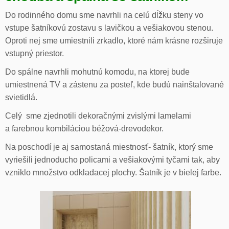
Do rodinného domu sme navrhli na celú dĺžku steny vo
vstupe šatníkovú zostavu s lavičkou a vešiakovou stenou.
Oproti nej sme umiestnili zrkadlo, ktoré nám krásne rozširuje
vstupný priestor.
Do spálne navrhli mohutnú komodu, na ktorej bude
umiestnená TV a zástenu za posteľ, kde budú nainštalované
svietidlá.
Celý sme zjednotili dekoračnými zvislými lamelami
a farebnou kombiláciou béžová-drevodekor.
Na poschodí je aj samostaná miestnosť- šatník, ktorý sme
vyriešili jednoducho policami a vešiakovými tyčami tak, aby
vzniklo množstvo odkladacej plochy. Šatník je v bielej farbe.