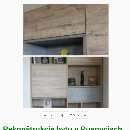
«
‹
z
5
›
»
Rekonštrukcia bytu v Rusovciach