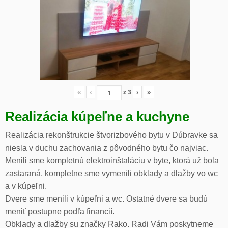
«
‹
z
3
›
»
Realizácia kúpeľne a kuchyne
Realizácia rekonštrukcie štvorizbového bytu v Dúbravke sa
niesla v duchu zachovania z pôvodného bytu čo najviac.
Menili sme kompletnú elektroinštaláciu v byte, ktorá už bola
zastaraná, kompletne sme vymenili obklady a dlažby vo wc
a v kúpeľni.
Dvere sme menili v kúpeľni a wc. Ostatné dvere sa budú
meniť postupne podľa financií.
Obklady a dlažby su značky Rako. Radi Vám poskytneme