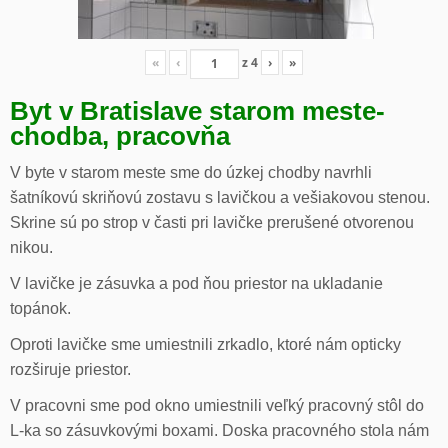
«
‹
z
4
›
»
Byt v Bratislave starom meste-
chodba, pracovňa
V byte v starom meste sme do úzkej chodby navrhli
šatníkovú skriňovú zostavu s lavičkou a vešiakovou stenou.
Skrine sú po strop v časti pri lavičke prerušené otvorenou
nikou.
V lavičke je zásuvka a pod ňou priestor na ukladanie
topánok.
Oproti lavičke sme umiestnili zrkadlo, ktoré nám opticky
rozširuje priestor.
V pracovni sme pod okno umiestnili veľký pracovný stôl do
L-ka so zásuvkovými boxami. Doska pracovného stola nám