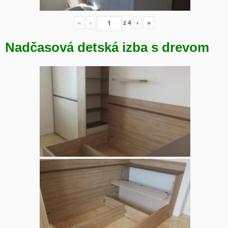
«
‹
z
4
›
»
Nadčasová detská izba s drevom