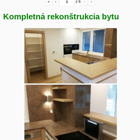
«
‹
z
6
›
»
Kompletná rekonštrukcia bytu