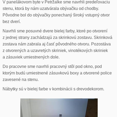
V panelákovom byte v Petržalke sme navrhli predeľovaciu
stenu, ktorá by nám uzatvárala obývačku od chodby.
Pôvodne bol do obývačky ponechaný široký vstupný otvor
bez dverí.
Navrhli sme posuvné dvere bielej farby, ktoré po otvorení
z jednej strany zachádzajú za skrinkovú zostavu. Skrinková
zostava nám zabrala aj časť pôvodného otvoru. Pozostáva
z otvorených a uzavretých skriniek, vinotékových skriniek
a zásuviek umiestnených dole.
Do pracovne sme navrhli pracovný stôl pod okno, pod
ktorým budú umiestnené zásuvkovú boxy a otvorené police
zavesené na stenu.
Nábytky sú v bielej farbe v kombinácii s drevodekorom.