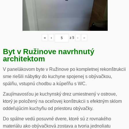
«
‹
z
5
›
»
Byt v Ružinove navrhnutý
architektom
V panelákovom byte v Ružinove po kompletnej rekonštrukcii
sme riešili nábytky do kuchyne spojenej s obývačkou,
spálňu, vstupnú chodbu a kúpeľňu s WC.
Zaujímavosťou je kuchynský drez umiestnený v ostrove,
ktorý je položený na oceľovej konštrukcii s efektným sklom
oddeľujúcim kuchyňu od priestoru obývačky.
Do spálne vedú posuvné dvere, ktoré sú z rovnakého
materiálu ako obývačková zostava a tvoria jednoliatu