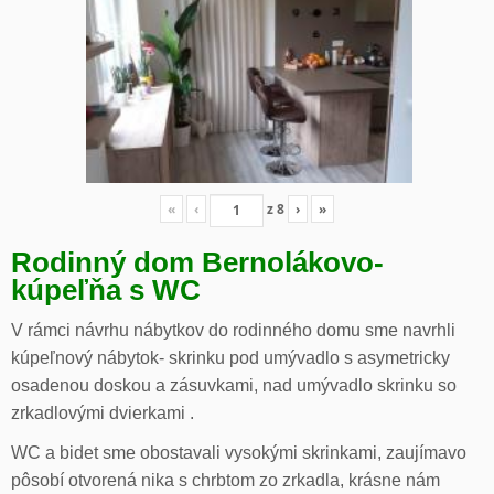
«
‹
z
8
›
»
Rodinný dom Bernolákovo-
kúpeľňa s WC
V rámci návrhu nábytkov do rodinného domu sme navrhli
kúpeľnový nábytok- skrinku pod umývadlo s asymetricky
osadenou doskou a zásuvkami, nad umývadlo skrinku so
zrkadlovými dvierkami .
WC a bidet sme obostavali vysokými skrinkami, zaujímavo
pôsobí otvorená nika s chrbtom zo zrkadla, krásne nám