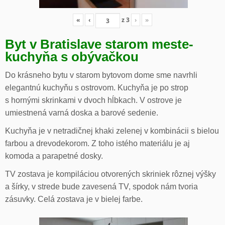
«
‹
z
3
›
»
Byt v Bratislave starom meste-
kuchyňa s obývačkou
Do krásneho bytu v starom bytovom dome sme navrhli
elegantnú kuchyňu s ostrovom. Kuchyňa je po strop
s hornými skrinkami v dvoch hĺbkach. V ostrove je
umiestnená varná doska a barové sedenie.
Kuchyňa je v netradičnej khaki zelenej v kombinácii s bielou
farbou a drevodekorom. Z toho istého materiálu je aj
komoda a parapetné dosky.
TV zostava je kompiláciou otvorených skriniek rôznej výšky
a šírky, v strede bude zavesená TV, spodok nám tvoria
zásuvky. Celá zostava je v bielej farbe.