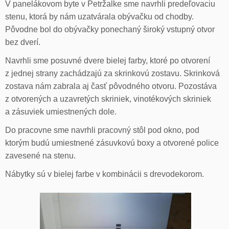
V panelákovom byte v Petržalke sme navrhli predeľovaciu
stenu, ktorá by nám uzatvárala obývačku od chodby.
Pôvodne bol do obývačky ponechaný široký vstupný otvor
bez dverí.
Navrhli sme posuvné dvere bielej farby, ktoré po otvorení
z jednej strany zachádzajú za skrinkovú zostavu. Skrinková
zostava nám zabrala aj časť pôvodného otvoru. Pozostáva
z otvorených a uzavretých skriniek, vinotékových skriniek
a zásuviek umiestnených dole.
Do pracovne sme navrhli pracovný stôl pod okno, pod
ktorým budú umiestnené zásuvkovú boxy a otvorené police
zavesené na stenu.
Nábytky sú v bielej farbe v kombinácii s drevodekorom.