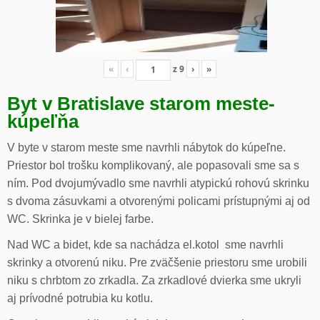
«
‹
z
9
›
»
Byt v Bratislave starom meste-
kúpeľňa
V byte v starom meste sme navrhli nábytok do kúpeľne.
Priestor bol trošku komplikovaný, ale popasovali sme sa s
ním. Pod dvojumývadlo sme navrhli atypickú rohovú skrinku
s dvoma zásuvkami a otvorenými policami prístupnými aj od
WC. Skrinka je v bielej farbe.
Nad WC a bidet, kde sa nachádza el.kotol sme navrhli
skrinky a otvorenú niku. Pre zväčšenie priestoru sme urobili
niku s chrbtom zo zrkadla. Za zrkadlové dvierka sme ukryli
aj prívodné potrubia ku kotlu.