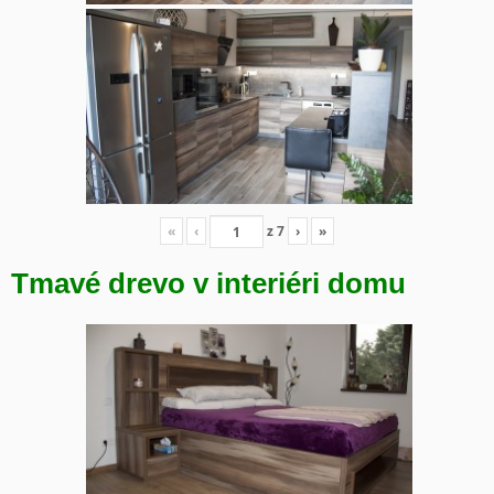
«
‹
z
7
›
»
Tmavé drevo v interiéri domu