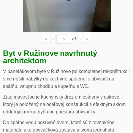
«
‹
z
5
›
»
Byt v Ružinove navrhnutý
architektom
V panelákovom byte v Ružinove po kompletnej rekonštrukcii
sme riešili nábytky do kuchyne spojenej s obývačkou,
spálňu, vstupnú chodbu a kúpeľňu s WC.
Zaujímavosťou je kuchynský drez umiestnený v ostrove,
ktorý je položený na oceľovej konštrukcii s efektným sklom
oddeľujúcim kuchyňu od priestoru obývačky.
Do spálne vedú posuvné dvere, ktoré sú z rovnakého
materiálu ako obývačková zostava a tvoria jednoliatu