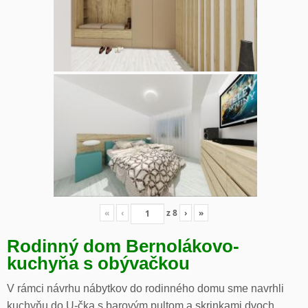
«
‹
z
8
›
»
Rodinný dom Bernolákovo-
kuchyňa s obývačkou
V rámci návrhu nábytkov do rodinného domu sme navrhli
kuchyňu do U-čka s barovým pultom a skrinkami dvoch