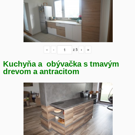
«
‹
z
5
›
»
Kuchyňa a obývačka s tmavým
drevom a antracitom