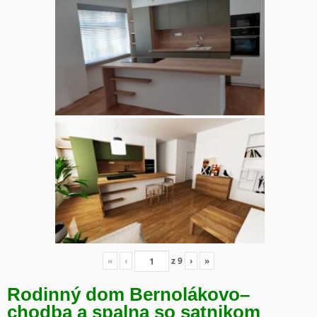
«
‹
z
9
›
»
Rodinný dom Bernolákovo
–
chodba a spalna so satnikom