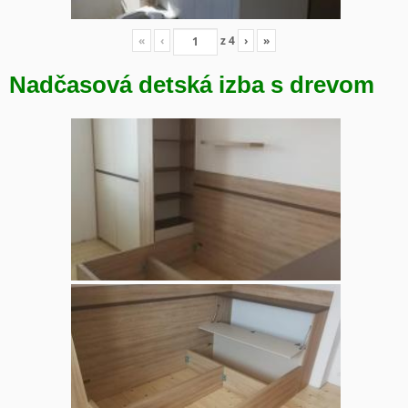
«
‹
z
4
›
»
Nadčasová detská izba s drevom