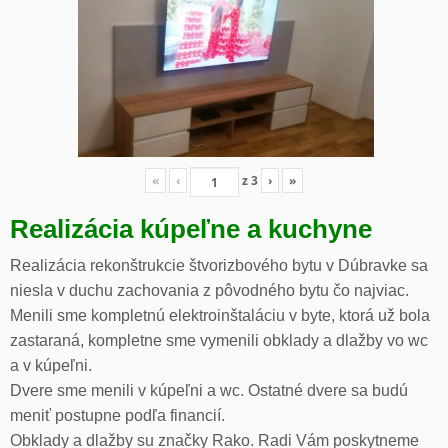
«
‹
z
3
›
»
Realizácia kúpeľne a kuchyne
Realizácia rekonštrukcie štvorizbového bytu v Dúbravke sa
niesla v duchu zachovania z pôvodného bytu čo najviac.
Menili sme kompletnú elektroinštaláciu v byte, ktorá už bola
zastaraná, kompletne sme vymenili obklady a dlažby vo wc
a v kúpeľni.
Dvere sme menili v kúpeľni a wc. Ostatné dvere sa budú
meniť postupne podľa financií.
Obklady a dlažby su značky Rako. Radi Vám poskytneme