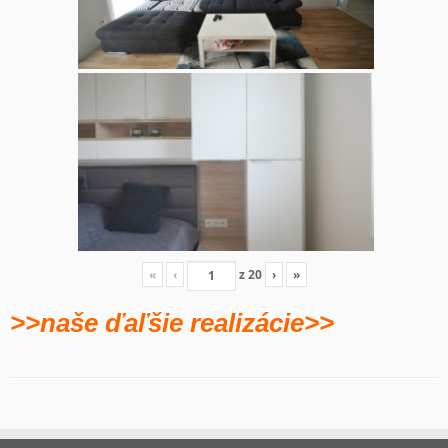
«
‹
z
20
›
»
>>naše ďaľšie realizácie>>