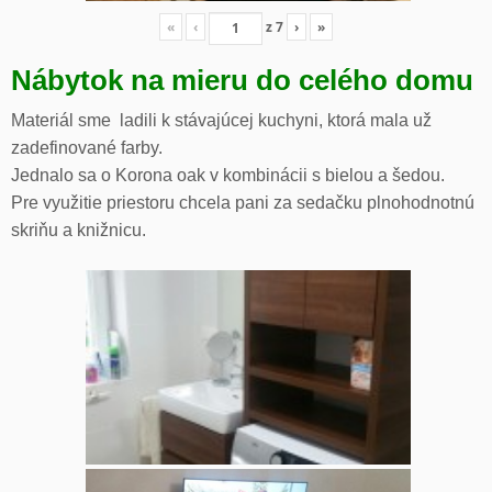
«
‹
z
7
›
»
Nábytok na mieru do celého domu
Materiál sme ladili k stávajúcej kuchyni, ktorá mala už
zadefinované farby.
Jednalo sa o Korona oak v kombinácii s bielou a šedou.
Pre využitie priestoru chcela pani za sedačku plnohodnotnú
skriňu a knižnicu.