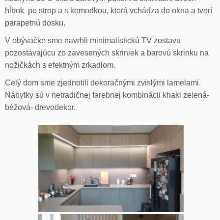
hĺbok po strop a s komodkou, ktorá vchádza do okna a tvorí
parapetnú dosku.
V obývačke sme navrhli minimalistickú TV zostavu
pozostávajúcu zo zavesených skriniek a barovú skrinku na
nožičkách s efektným zrkadlom.
Celý dom sme zjednotili dekoračnými zvislými lamelami.
Nábytky sú v netradičnej farebnej kombinácii khaki zelená-
béžová- drevodekor.