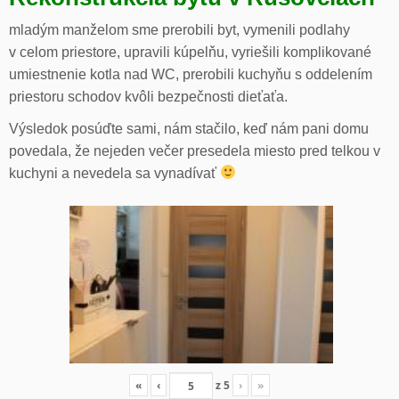
mladým manželom sme prerobili byt, vymenili podlahy
v celom priestore, upravili kúpelňu, vyriešili komplikované
umiestnenie kotla nad WC, prerobili kuchyňu s oddelením
priestoru schodov kvôli bezpečnosti dieťaťa.
Výsledok posúďte sami, nám stačilo, keď nám pani domu
povedala, že nejeden večer presedela miesto pred telkou v
kuchyni a nevedela sa vynadívať
«
‹
z
5
›
»