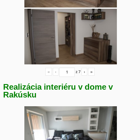
«
‹
z
7
›
»
Realizácia interiéru v dome v
Rakúsku