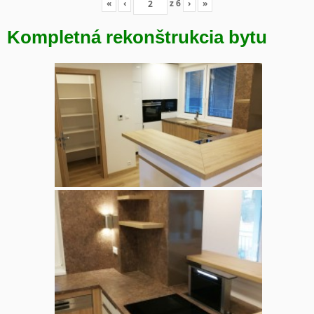
«
‹
z
6
›
»
Kompletná rekonštrukcia bytu