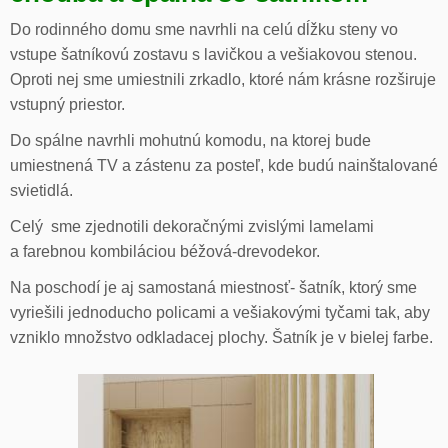
Do rodinného domu sme navrhli na celú dĺžku steny vo
vstupe šatníkovú zostavu s lavičkou a vešiakovou stenou.
Oproti nej sme umiestnili zrkadlo, ktoré nám krásne rozširuje
vstupný priestor.
Do spálne navrhli mohutnú komodu, na ktorej bude
umiestnená TV a zástenu za posteľ, kde budú nainštalované
svietidlá.
Celý sme zjednotili dekoračnými zvislými lamelami
a farebnou kombiláciou béžová-drevodekor.
Na poschodí je aj samostaná miestnosť- šatník, ktorý sme
vyriešili jednoducho policami a vešiakovými tyčami tak, aby
vzniklo množstvo odkladacej plochy. Šatník je v bielej farbe.