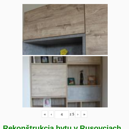
«
‹
z
5
›
»
Rekonštrukcia bytu v Rusovciach