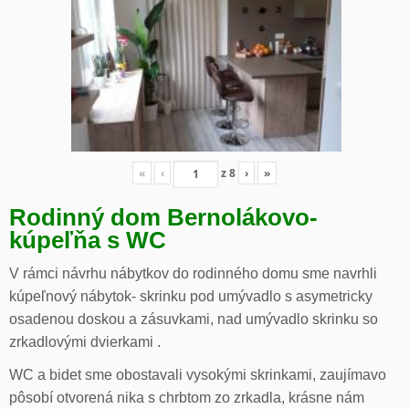
«
‹
z
8
›
»
Rodinný dom Bernolákovo-
kúpeľňa s WC
V rámci návrhu nábytkov do rodinného domu sme navrhli
kúpeľnový nábytok- skrinku pod umývadlo s asymetricky
osadenou doskou a zásuvkami, nad umývadlo skrinku so
zrkadlovými dvierkami .
WC a bidet sme obostavali vysokými skrinkami, zaujímavo
pôsobí otvorená nika s chrbtom zo zrkadla, krásne nám