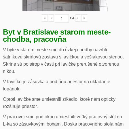
«
‹
z
4
›
»
Byt v Bratislave starom meste-
chodba, pracovňa
V byte v starom meste sme do úzkej chodby navrhli
šatníkovú skriňovú zostavu s lavičkou a vešiakovou stenou.
Skrine sú po strop v časti pri lavičke prerušené otvorenou
nikou.
V lavičke je zásuvka a pod ňou priestor na ukladanie
topánok.
Oproti lavičke sme umiestnili zrkadlo, ktoré nám opticky
rozširuje priestor.
V pracovni sme pod okno umiestnili veľký pracovný stôl do
L-ka so zásuvkovými boxami. Doska pracovného stola nám