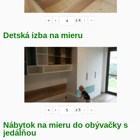
«
‹
z
4
›
»
Detská izba na mieru
«
‹
z
5
›
»
Nábytok na mieru do obývačky s
jedálňou