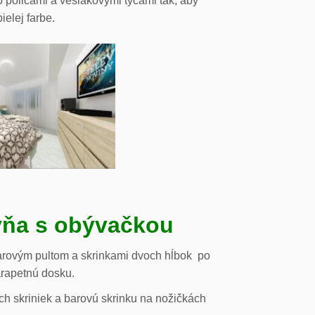
o policami a vešiakovými tyčami tak, aby
ielej farbe.
ňa s obývačkou
arovým pultom a skrinkami dvoch hĺbok po
arapetnú dosku.
h skriniek a barovú skrinku na nožičkách