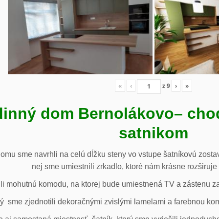
«
‹
z
9
›
»
inný dom Bernolákovo
– cho
satnikom
omu sme navrhli na celú dĺžku steny vo vstupe šatníkovú zostav
nej sme umiestnili zrkadlo, ktoré nám krásne rozširuje 
li mohutnú komodu, na ktorej bude umiestnená TV a zástenu za 
ý sme zjednotili dekoračnými zvislými lamelami a farebnou ko