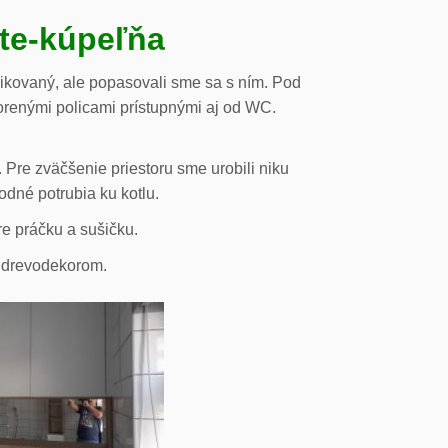
ste-kúpeľňa
likovaný, ale popasovali sme sa s ním. Pod
orenými policami prístupnými aj od WC.
 Pre zväčšenie priestoru sme urobili niku
odné potrubia ku kotlu.
re práčku a sušičku.
s drevodekorom.