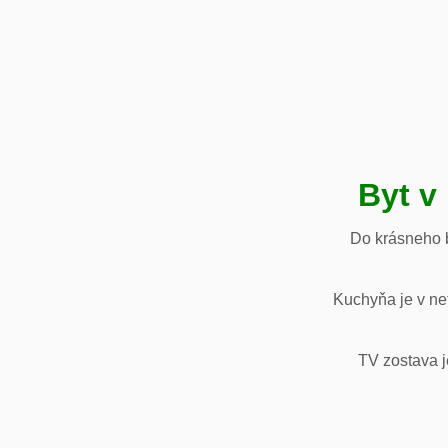
Byt v
Do krásneho b
Kuchyňa je v net
TV zostava j