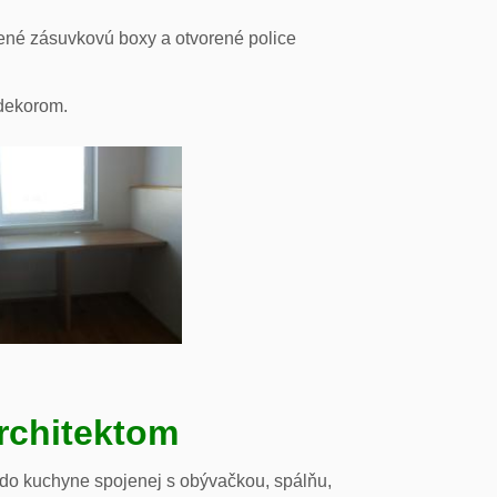
ené zásuvkovú boxy a otvorené police
odekorom.
rchitektom
 do kuchyne spojenej s obývačkou, spálňu,