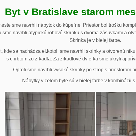
Byt v Bratislave starom me
meste sme navrhli nábytok do kúpeľne. Priestor bol trošku komp
 sme navrhli atypickú rohovú skrinku s dvoma zásuvkami a otv
Skrinka je v bielej farbe.
 kde sa nachádza el.kotol sme navrhli skrinky a otvorenú niku.
s chrbtom zo zrkadla. Za zrkadlové dvierka sme ukryli aj prív
Oproti sme navrhli vysoké skrinky po strop s priestorom p
Nábytky v celom byte sú v bielej farbe v kombinácii 