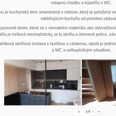
vstupnú chodbu a kúpeľňu s WC.
u je kuchynský drez umiestnený v ostrove, ktorý je položený na
oddeľujúcim kuchyňu od priestoru obýva
posuvné dvere, ktoré sú z rovnakého materiálu ako obývačková z
lňa je riešená minimalisticky, je tu skriňa a otvorené police, zá
tníková skriňová zostava s lavičkou a zástenou, oproti je jedno
a WC a veľkoplošným zrkadlom.
«
‹
z
9
›
»