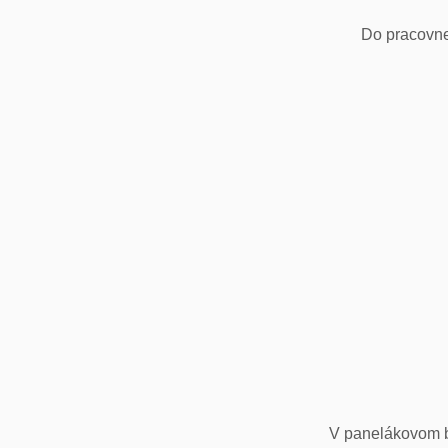
Do pracovne
V panelákovom by