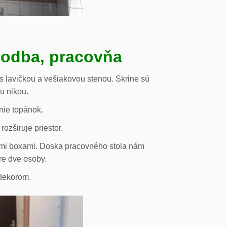
hodba, pracovňa
s lavičkou a vešiakovou stenou. Skrine sú
ou nikou.
nie topánok.
rozširuje priestor.
vými boxami. Doska pracovného stola nám
re dve osoby.
odekorom.