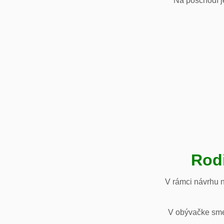
Na poschodí je
Rod
V rámci návrhu 
V obývačke sme 