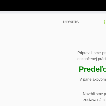
Skip
irrealis
to
content
Pripravili sme p
dokončenej práci
Predeľo
V panelákovom 
Navrhli sme p
zostava nám z