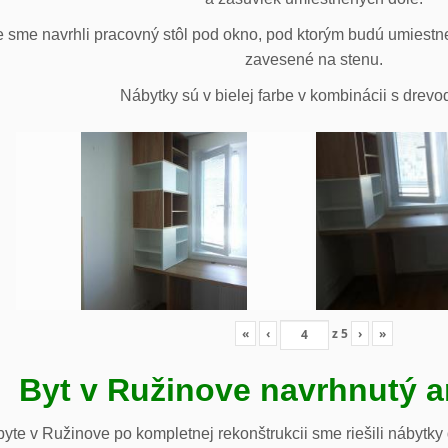
 sme navrhli pracovný stôl pod okno, pod ktorým budú umiestn
zavesené na stenu.
Nábytky sú v bielej farbe v kombinácii s drev
«
‹
z
5
›
»
Byt v Ružinove navrhnutý a
te v Ružinove po kompletnej rekonštrukcii sme riešili nábytky