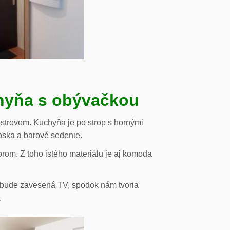
chyňa s obývačkou
strovom. Kuchyňa je po strop s hornými
oska a barové sedenie.
orom. Z toho istého materiálu je aj komoda
de bude zavesená TV, spodok nám tvoria
.