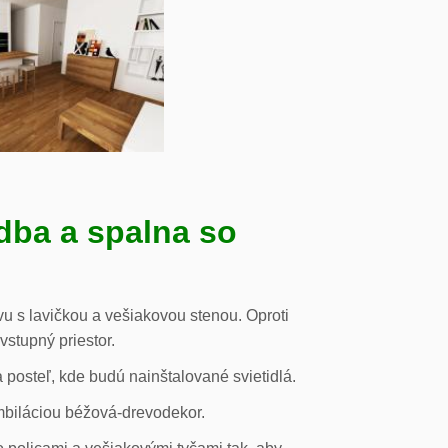
dba a spalna so
u s lavičkou a vešiakovou stenou. Oproti
vstupný priestor.
posteľ, kde budú nainštalované svietidlá.
mbiláciou béžová-drevodekor.