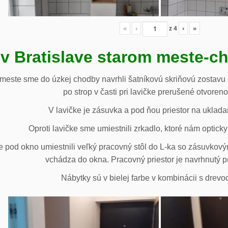
«
‹
z
4
›
»
 v Bratislave starom meste-c
 meste sme do úzkej chodby navrhli šatníkovú skriňovú zostavu 
po strop v časti pri lavičke prerušené otvoren
V lavičke je zásuvka a pod ňou priestor na uklada
Oproti lavičke sme umiestnili zrkadlo, ktoré nám opticky 
e pod okno umiestnili veľký pracovný stôl do L-ka so zásuvko
vchádza do okna. Pracovný priestor je navrhnutý p
Nábytky sú v bielej farbe v kombinácii s drev