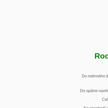
Rod
Do rodinného d
Do spálne navrh
Cel