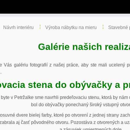
Návrh interiéru
Výroba nábytku na mieru
Stavebné 
Galérie našich realiz
re Vás galériu fotografií z našej práce, aby ste mali ucelený
.
vacia stena do obývačky a p
byte v Petržalke sme navrhli predeľovaciu stenu, ktorá by ná
bol do obývačky ponechaný široký vstupný otvor
osuvné dvere bielej farby, ktoré po otvorení z jednej strany za
abrala aj časť pôvodného otvoru. Pozostáva z otvorených a uza
a zásuviek umiestnených dole.