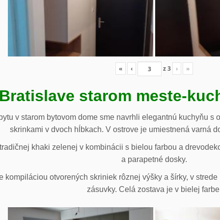
«
‹
z
3
›
»
 Bratislave starom meste-ku
ytu v starom bytovom dome sme navrhli elegantnú kuchyňu s o
skrinkami v dvoch hĺbkach. V ostrove je umiestnená varná d
radičnej khaki zelenej v kombinácii s bielou farbou a drevodek
a parapetné dosky.
e kompiláciou otvorených skriniek rôznej výšky a šírky, v stre
zásuvky. Celá zostava je v bielej farbe