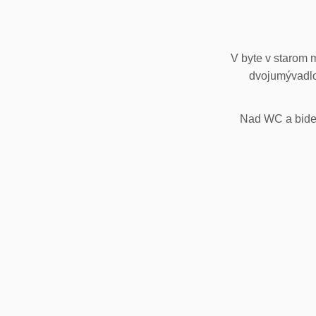
V byte v starom 
dvojumývadlo
Nad WC a bidet,