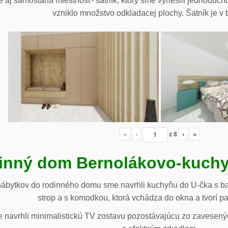
 aj samostaná miestnosť- šatník, ktorý sme vyriešili jednoduch
vzniklo množstvo odkladacej plochy. Šatník je v b
«
‹
z
8
›
»
inný dom Bernolákovo-kuchy
nábytkov do rodinného domu sme navrhli kuchyňu do U-čka s b
strop a s komodkou, ktorá vchádza do okna a tvorí p
navrhli minimalistickú TV zostavu pozostávajúcu zo zavesenýc