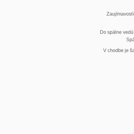
Zaujímavosťo
Do spálne vedú 
Spá
V chodbe je ša