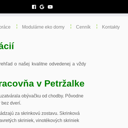
práce
Modulárne eko domy
Cenník
Kontakty
ácií
 prehľad o našej kvalitne odvedenej a vždy
racovňa v Petržalke
m uzatvárala obývačku od chodby. Pôvodne
 bez dverí.
chádzajú za skrinkovú zostavu. Skrinková
vretých skriniek, vinotékových skriniek