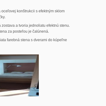
 oceľovej konštrukcii s efektným sklom
čky.
ostava a tvoria jednoliatu efektnú stenu.
stena za posteľou je čalúnená.
liata farebná stena s dverami do kúpeľne