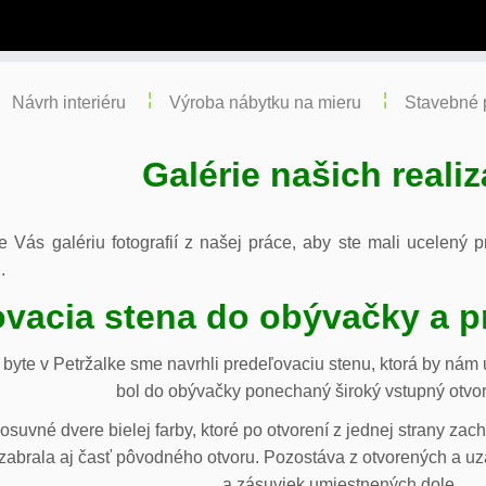
Návrh interiéru
Výroba nábytku na mieru
Stavebné 
Galérie našich realiz
re Vás galériu fotografií z našej práce, aby ste mali ucelený
.
vacia stena do obývačky a p
byte v Petržalke sme navrhli predeľovaciu stenu, ktorá by ná
bol do obývačky ponechaný široký vstupný otvor
osuvné dvere bielej farby, ktoré po otvorení z jednej strany za
abrala aj časť pôvodného otvoru. Pozostáva z otvorených a uza
a zásuviek umiestnených dole.