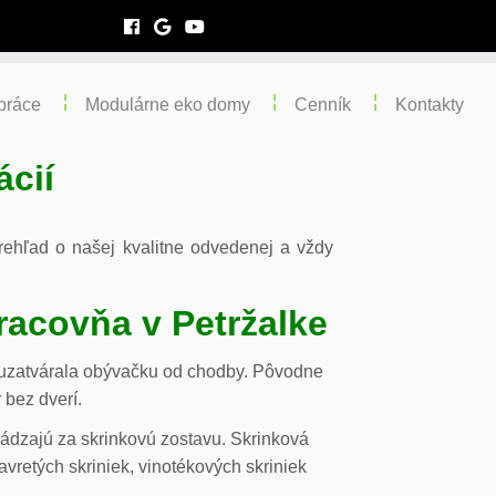
práce
Modulárne eko domy
Cenník
Kontakty
ácií
 prehľad o našej kvalitne odvedenej a vždy
racovňa v Petržalke
m uzatvárala obývačku od chodby. Pôvodne
 bez dverí.
chádzajú za skrinkovú zostavu. Skrinková
vretých skriniek, vinotékových skriniek