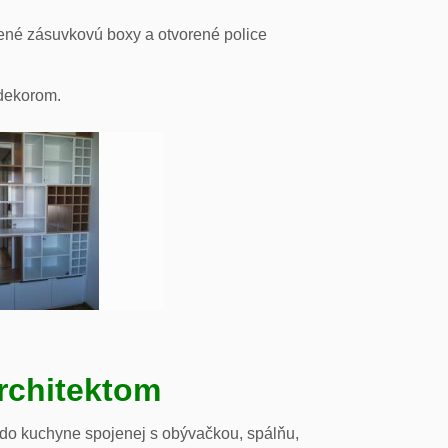
ené zásuvkovú boxy a otvorené police
odekorom.
rchitektom
 do kuchyne spojenej s obývačkou, spálňu,