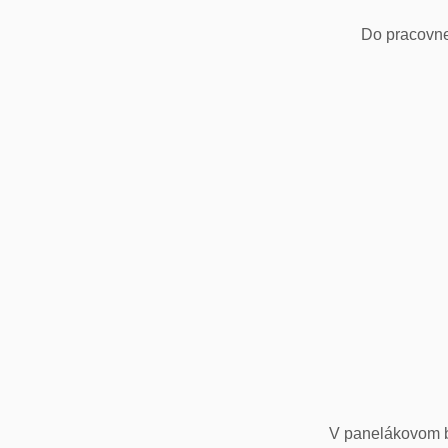
Do pracovne
V panelákovom by