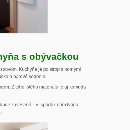
chyňa s obývačkou
strovom. Kuchyňa je po strop s hornými
oska a barové sedenie.
orom. Z toho istého materiálu je aj komoda
de bude zavesená TV, spodok nám tvoria
.