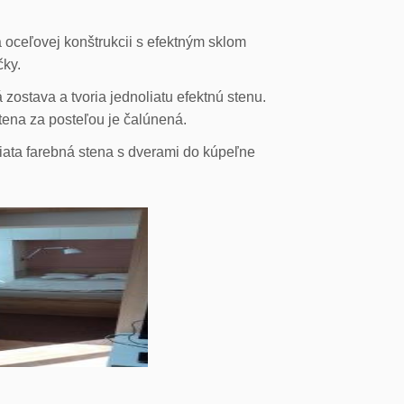
 oceľovej konštrukcii s efektným sklom
čky.
ostava a tvoria jednoliatu efektnú stenu.
stena za posteľou je čalúnená.
liata farebná stena s dverami do kúpeľne