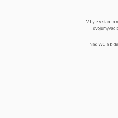
V byte v starom 
dvojumývadlo
Nad WC a bidet,