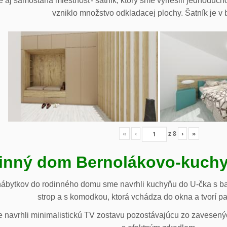
 aj samostaná miestnosť- šatník, ktorý sme vyriešili jednoduch
vzniklo množstvo odkladacej plochy. Šatník je v b
«
‹
z
8
›
»
inný dom Bernolákovo-kuchy
nábytkov do rodinného domu sme navrhli kuchyňu do U-čka s b
strop a s komodkou, ktorá vchádza do okna a tvorí p
navrhli minimalistickú TV zostavu pozostávajúcu zo zavesenýc