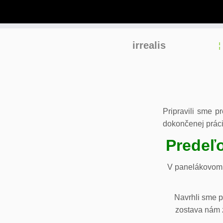
Skip
irrealis
to
content
Pripravili sme p
dokončenej práci
Predeľo
V panelákovom 
Navrhli sme p
zostava nám z