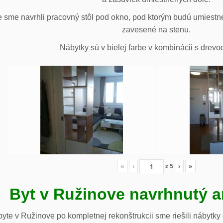
 sme navrhli pracovný stôl pod okno, pod ktorým budú umiestn
zavesené na stenu.
Nábytky sú v bielej farbe v kombinácii s drev
«
‹
z
5
›
»
Byt v Ružinove navrhnutý a
te v Ružinove po kompletnej rekonštrukcii sme riešili nábytky