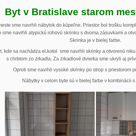
Byt v Bratislave starom me
meste sme navrhli nábytok do kúpeľne. Priestor bol trošku komp
 sme navrhli atypickú rohovú skrinku s dvoma zásuvkami a otv
Skrinka je v bielej farbe.
 kde sa nachádza el.kotol sme navrhli skrinky a otvorenú niku.
s chrbtom zo zrkadla. Za zrkadlové dvierka sme ukryli aj prív
Oproti sme navrhli vysoké skrinky po strop s priestorom p
Nábytky v celom byte sú v bielej farbe v kombinácii 