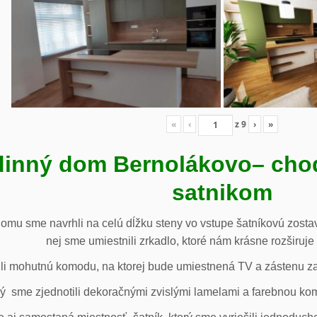
«
‹
z
9
›
»
inný dom Bernolákovo
– cho
satnikom
omu sme navrhli na celú dĺžku steny vo vstupe šatníkovú zostav
nej sme umiestnili zrkadlo, ktoré nám krásne rozširuje 
li mohutnú komodu, na ktorej bude umiestnená TV a zástenu za 
ý sme zjednotili dekoračnými zvislými lamelami a farebnou ko