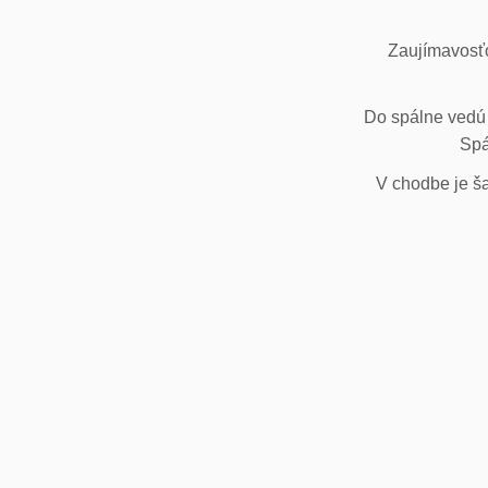
Zaujímavosťo
Do spálne vedú 
Spá
V chodbe je ša