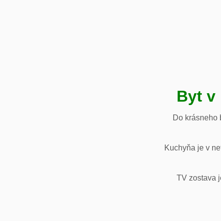
Byt v
Do krásneho b
Kuchyňa je v net
TV zostava j