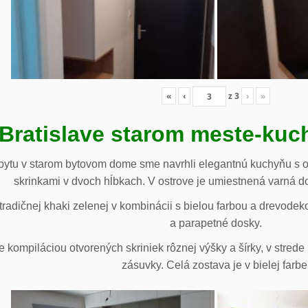
«
‹
z
3
›
»
 Bratislave starom meste-ku
ytu v starom bytovom dome sme navrhli elegantnú kuchyňu s o
skrinkami v dvoch hĺbkach. V ostrove je umiestnená varná d
radičnej khaki zelenej v kombinácii s bielou farbou a drevodek
a parapetné dosky.
e kompiláciou otvorených skriniek rôznej výšky a šírky, v stre
zásuvky. Celá zostava je v bielej farbe