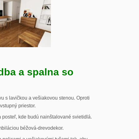
dba a spalna so
u s lavičkou a vešiakovou stenou. Oproti
vstupný priestor.
posteľ, kde budú nainštalované svietidlá.
mbiláciou béžová-drevodekor.