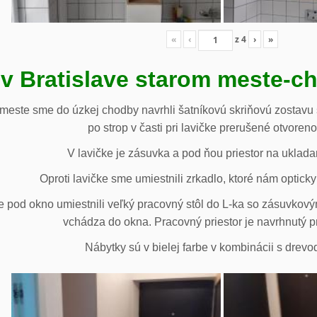
«
‹
z
4
›
»
 v Bratislave starom meste-c
 meste sme do úzkej chodby navrhli šatníkovú skriňovú zostavu 
po strop v časti pri lavičke prerušené otvoren
V lavičke je zásuvka a pod ňou priestor na uklada
Oproti lavičke sme umiestnili zrkadlo, ktoré nám opticky 
e pod okno umiestnili veľký pracovný stôl do L-ka so zásuvko
vchádza do okna. Pracovný priestor je navrhnutý p
Nábytky sú v bielej farbe v kombinácii s drev