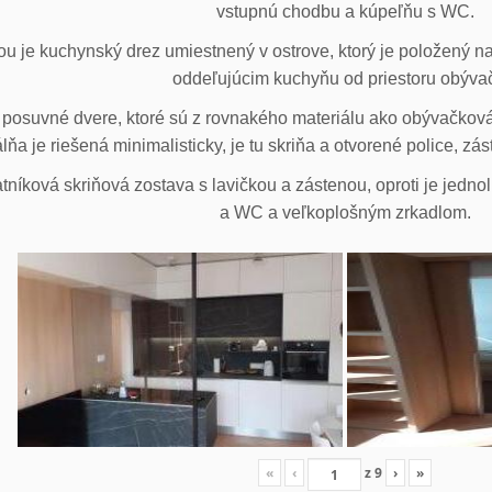
vstupnú chodbu a kúpeľňu s WC.
u je kuchynský drez umiestnený v ostrove, ktorý je položený na
oddeľujúcim kuchyňu od priestoru obýva
posuvné dvere, ktoré sú z rovnakého materiálu ako obývačková z
lňa je riešená minimalisticky, je tu skriňa a otvorené police, zá
tníková skriňová zostava s lavičkou a zástenou, oproti je jedno
a WC a veľkoplošným zrkadlom.
«
‹
z
9
›
»