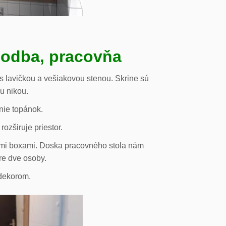
hodba, pracovňa
s lavičkou a vešiakovou stenou. Skrine sú
ou nikou.
nie topánok.
rozširuje priestor.
vými boxami. Doska pracovného stola nám
re dve osoby.
odekorom.