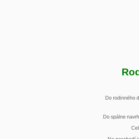
Rod
Do rodinného d
Do spálne navrh
Cel