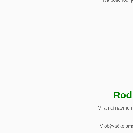
Na poschodí je
Rod
V rámci návrhu 
V obývačke sme 