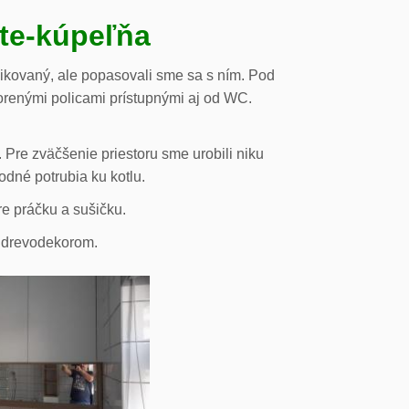
ste-kúpeľňa
likovaný, ale popasovali sme sa s ním. Pod
orenými policami prístupnými aj od WC.
 Pre zväčšenie priestoru sme urobili niku
odné potrubia ku kotlu.
re práčku a sušičku.
s drevodekorom.