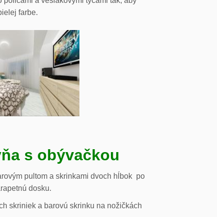
o policami a vešiakovými tyčami tak, aby
ielej farbe.
ňa s obývačkou
arovým pultom a skrinkami dvoch hĺbok po
arapetnú dosku.
h skriniek a barovú skrinku na nožičkách