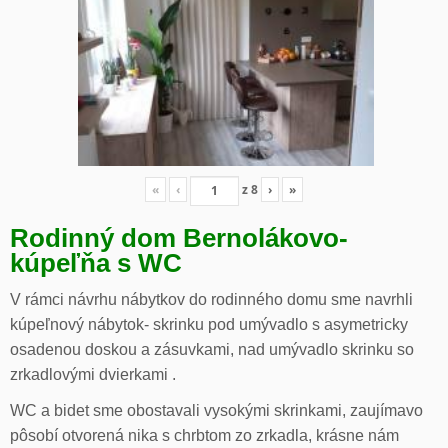
«
‹
z
8
›
»
Rodinný dom Bernolákovo-
kúpeľňa s WC
V rámci návrhu nábytkov do rodinného domu sme navrhli
kúpeľnový nábytok- skrinku pod umývadlo s asymetricky
osadenou doskou a zásuvkami, nad umývadlo skrinku so
zrkadlovými dvierkami .
WC a bidet sme obostavali vysokými skrinkami, zaujímavo
pôsobí otvorená nika s chrbtom zo zrkadla, krásne nám