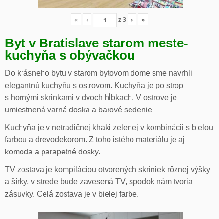
«
‹
z
3
›
»
Byt v Bratislave starom meste-
kuchyňa s obývačkou
Do krásneho bytu v starom bytovom dome sme navrhli
elegantnú kuchyňu s ostrovom. Kuchyňa je po strop
s hornými skrinkami v dvoch hĺbkach. V ostrove je
umiestnená varná doska a barové sedenie.
Kuchyňa je v netradičnej khaki zelenej v kombinácii s bielou
farbou a drevodekorom. Z toho istého materiálu je aj
komoda a parapetné dosky.
TV zostava je kompiláciou otvorených skriniek rôznej výšky
a šírky, v strede bude zavesená TV, spodok nám tvoria
zásuvky. Celá zostava je v bielej farbe.