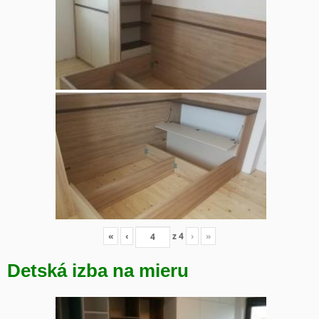
«
‹
z
4
›
»
Detská izba na mieru