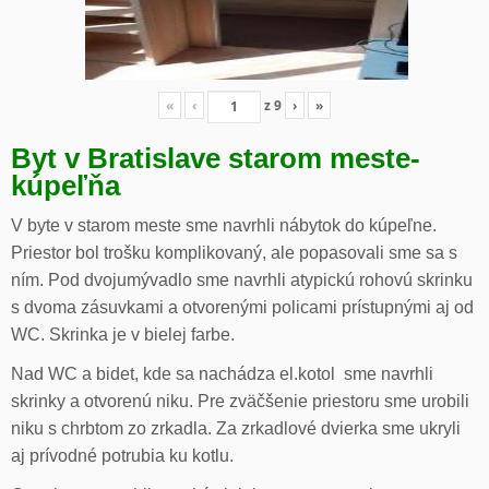
«
‹
z
9
›
»
Byt v Bratislave starom meste-
kúpeľňa
V byte v starom meste sme navrhli nábytok do kúpeľne.
Priestor bol trošku komplikovaný, ale popasovali sme sa s
ním. Pod dvojumývadlo sme navrhli atypickú rohovú skrinku
s dvoma zásuvkami a otvorenými policami prístupnými aj od
WC. Skrinka je v bielej farbe.
Nad WC a bidet, kde sa nachádza el.kotol sme navrhli
skrinky a otvorenú niku. Pre zväčšenie priestoru sme urobili
niku s chrbtom zo zrkadla. Za zrkadlové dvierka sme ukryli
aj prívodné potrubia ku kotlu.