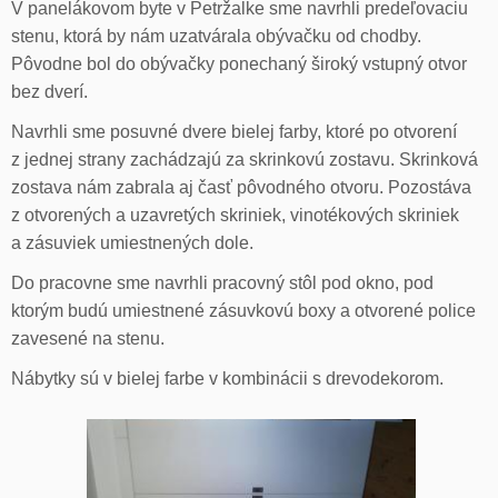
V panelákovom byte v Petržalke sme navrhli predeľovaciu
stenu, ktorá by nám uzatvárala obývačku od chodby.
Pôvodne bol do obývačky ponechaný široký vstupný otvor
bez dverí.
Navrhli sme posuvné dvere bielej farby, ktoré po otvorení
z jednej strany zachádzajú za skrinkovú zostavu. Skrinková
zostava nám zabrala aj časť pôvodného otvoru. Pozostáva
z otvorených a uzavretých skriniek, vinotékových skriniek
a zásuviek umiestnených dole.
Do pracovne sme navrhli pracovný stôl pod okno, pod
ktorým budú umiestnené zásuvkovú boxy a otvorené police
zavesené na stenu.
Nábytky sú v bielej farbe v kombinácii s drevodekorom.