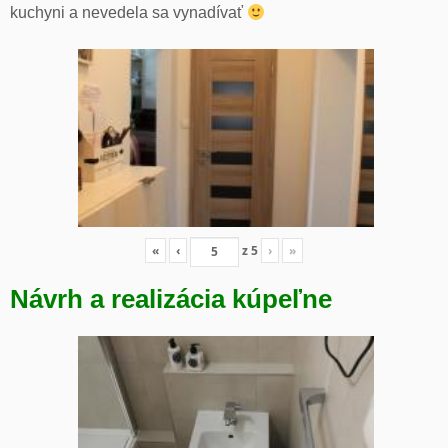
kuchyni a nevedela sa vynadívať
«
‹
z
5
›
»
Návrh a realizácia kúpeľne