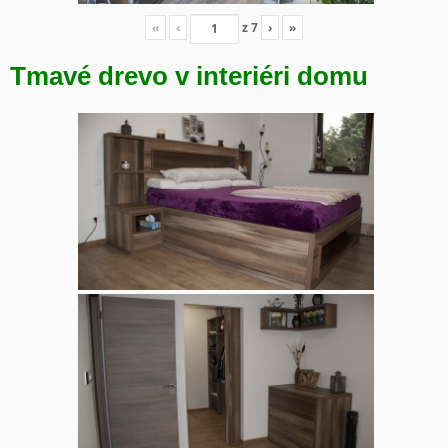
«
‹
z
7
›
»
Tmavé drevo v interiéri domu