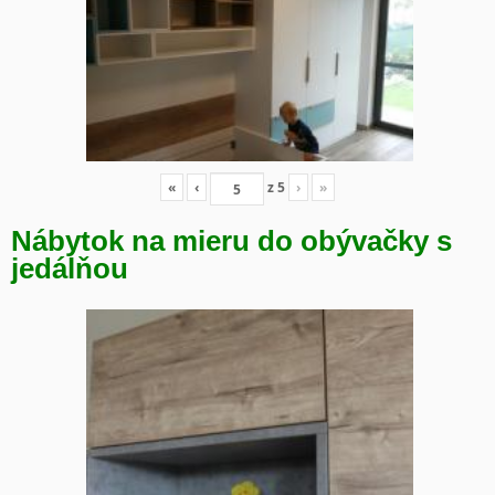
«
‹
z
5
›
»
Nábytok na mieru do obývačky s
jedálňou