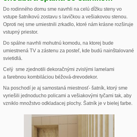
Do rodinného domu sme navrhli na celú dĺžku steny vo
vstupe šatníkovú zostavu s lavičkou a vešiakovou stenou.
Oproti nej sme umiestnili zrkadlo, ktoré nám krásne rozširuje
vstupný priestor.
Do spálne navrhli mohutnú komodu, na ktorej bude
umiestnená TV a zástenu za posteľ, kde budú nainštalované
svietidlá.
Celý sme zjednotili dekoračnými zvislými lamelami
a farebnou kombiláciou béžová-drevodekor.
Na poschodí je aj samostaná miestnosť- šatník, ktorý sme
vyriešili jednoducho policami a vešiakovými tyčami tak, aby
vzniklo množstvo odkladacej plochy. Šatník je v bielej farbe.