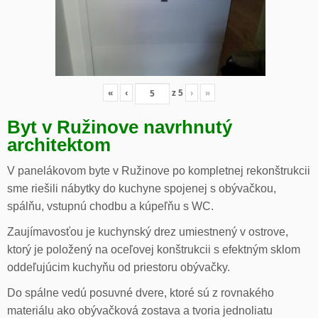
«
‹
z
5
›
»
Byt v Ružinove navrhnutý
architektom
V panelákovom byte v Ružinove po kompletnej rekonštrukcii
sme riešili nábytky do kuchyne spojenej s obývačkou,
spálňu, vstupnú chodbu a kúpeľňu s WC.
Zaujímavosťou je kuchynský drez umiestnený v ostrove,
ktorý je položený na oceľovej konštrukcii s efektným sklom
oddeľujúcim kuchyňu od priestoru obývačky.
Do spálne vedú posuvné dvere, ktoré sú z rovnakého
materiálu ako obývačková zostava a tvoria jednoliatu