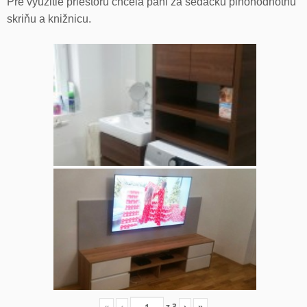
Pre využitie priestoru chcela pani za sedačku plnohodnotnú
skriňu a knižnicu.
«
‹
z
3
›
»