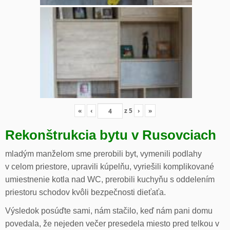
«
‹
z
5
›
»
Rekonštrukcia bytu v Rusovciach
mladým manželom sme prerobili byt, vymenili podlahy
v celom priestore, upravili kúpelňu, vyriešili komplikované
umiestnenie kotla nad WC, prerobili kuchyňu s oddelením
priestoru schodov kvôli bezpečnosti dieťaťa.
Výsledok posúďte sami, nám stačilo, keď nám pani domu
povedala, že nejeden večer presedela miesto pred telkou v