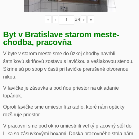
«
‹
z
4
›
»
Byt v Bratislave starom meste-
chodba, pracovňa
V byte v starom meste sme do úzkej chodby navrhli
šatníkovú skriňovú zostavu s lavičkou a vešiakovou stenou.
Skrine sú po strop v časti pri lavičke prerušené otvorenou
nikou.
V lavičke je zásuvka a pod ňou priestor na ukladanie
topánok.
Oproti lavičke sme umiestnili zrkadlo, ktoré nám opticky
rozširuje priestor.
V pracovni sme pod okno umiestnili veľký pracovný stôl do
L-ka so zásuvkovými boxami. Doska pracovného stola nám