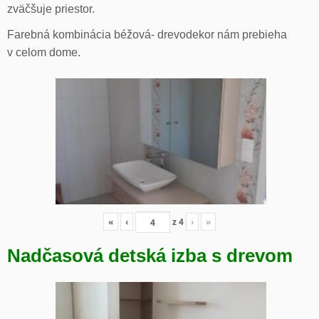
zväčšuje priestor.
Farebná kombinácia béžová- drevodekor nám prebieha
v celom dome.
«
‹
z
4
›
»
Nadčasová detská izba s drevom