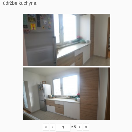
údržbe kuchyne.
«
‹
z
5
›
»