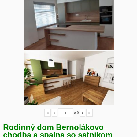
«
‹
z
9
›
»
Rodinný dom Bernolákovo
–
chodba a spalna so satnikom