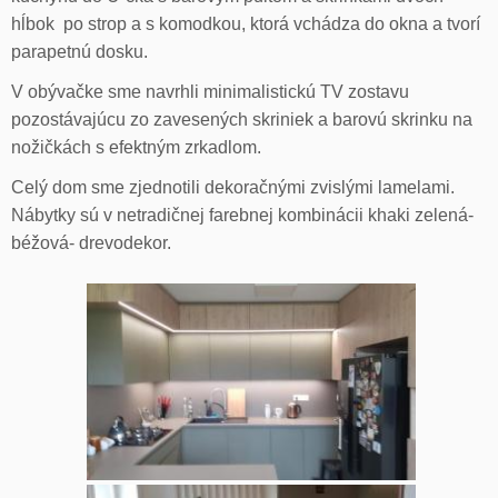
hĺbok po strop a s komodkou, ktorá vchádza do okna a tvorí
parapetnú dosku.
V obývačke sme navrhli minimalistickú TV zostavu
pozostávajúcu zo zavesených skriniek a barovú skrinku na
nožičkách s efektným zrkadlom.
Celý dom sme zjednotili dekoračnými zvislými lamelami.
Nábytky sú v netradičnej farebnej kombinácii khaki zelená-
béžová- drevodekor.