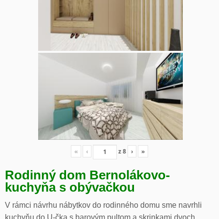
«
‹
z
8
›
»
Rodinný dom Bernolákovo-
kuchyňa s obývačkou
V rámci návrhu nábytkov do rodinného domu sme navrhli
kuchyňu do U-čka s barovým pultom a skrinkami dvoch