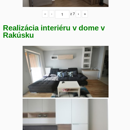
«
‹
z
7
›
»
Realizácia interiéru v dome v
Rakúsku