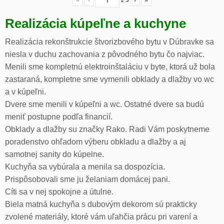
Realizácia kúpeľne a kuchyne
Realizácia rekonštrukcie štvorizbového bytu v Dúbravke sa
niesla v duchu zachovania z pôvodného bytu čo najviac.
Menili sme kompletnú elektroinštaláciu v byte, ktorá už bola
zastaraná, kompletne sme vymenili obklady a dlažby vo wc
a v kúpeľni.
Dvere sme menili v kúpeľni a wc. Ostatné dvere sa budú
meniť postupne podľa financií.
Obklady a dlažby su značky Rako. Radi Vám poskytneme
poradenstvo ohľadom výberu obkladu a dlažby a aj
samotnej sanity do kúpelne.
Kuchyňa sa vybúrala a menila sa dospozícia.
Prispôsobovali sme ju želaniam domácej pani.
Cíti sa v nej spokojne a útulne.
Biela matná kuchyňa s dubovým dekorom sú prakticky
zvolené materiály, ktoré vám uľahčia prácu pri varení a