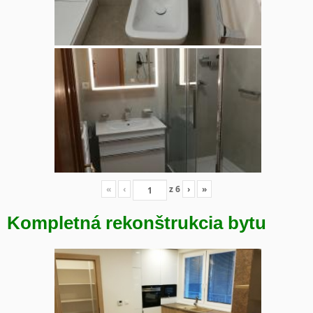
«
‹
z
6
›
»
Kompletná rekonštrukcia bytu