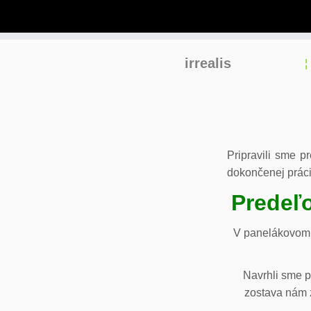
Skip
irrealis
to
content
Pripravili sme p
dokončenej práci
Predeľo
V panelákovom 
Navrhli sme p
zostava nám z