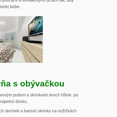
o policami a vešiakovými tyčami tak, aby
ielej farbe.
ňa s obývačkou
arovým pultom a skrinkami dvoch hĺbok po
arapetnú dosku.
h skriniek a barovú skrinku na nožičkách