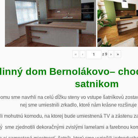
«
‹
z
9
›
»
inný dom Bernolákovo
– cho
satnikom
omu sme navrhli na celú dĺžku steny vo vstupe šatníkovú zostav
nej sme umiestnili zrkadlo, ktoré nám krásne rozširuje 
li mohutnú komodu, na ktorej bude umiestnená TV a zástenu za 
ý sme zjednotili dekoračnými zvislými lamelami a farebnou ko