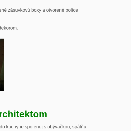
ené zásuvkovú boxy a otvorené police
odekorom.
rchitektom
 do kuchyne spojenej s obývačkou, spálňu,