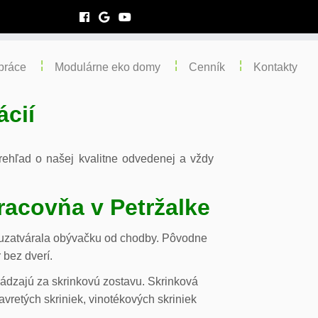
práce
Modulárne eko domy
Cenník
Kontakty
ácií
 prehľad o našej kvalitne odvedenej a vždy
racovňa v Petržalke
m uzatvárala obývačku od chodby. Pôvodne
 bez dverí.
chádzajú za skrinkovú zostavu. Skrinková
vretých skriniek, vinotékových skriniek