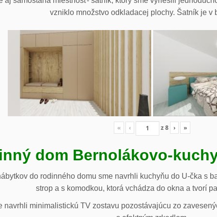
 aj samostaná miestnosť- šatník, ktorý sme vyriešili jednoduch
vzniklo množstvo odkladacej plochy. Šatník je v b
«
‹
z
8
›
»
inný dom Bernolákovo-kuchy
nábytkov do rodinného domu sme navrhli kuchyňu do U-čka s b
strop a s komodkou, ktorá vchádza do okna a tvorí p
navrhli minimalistickú TV zostavu pozostávajúcu zo zavesenýc