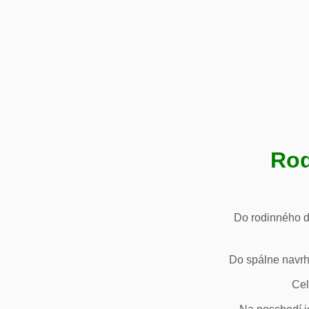
Rod
Do rodinného d
Do spálne navrh
Cel