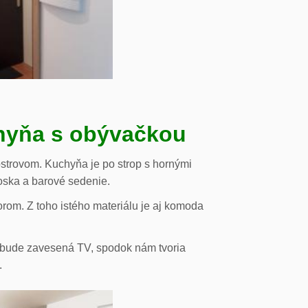
chyňa s obývačkou
strovom. Kuchyňa je po strop s hornými
oska a barové sedenie.
orom. Z toho istého materiálu je aj komoda
de bude zavesená TV, spodok nám tvoria
.