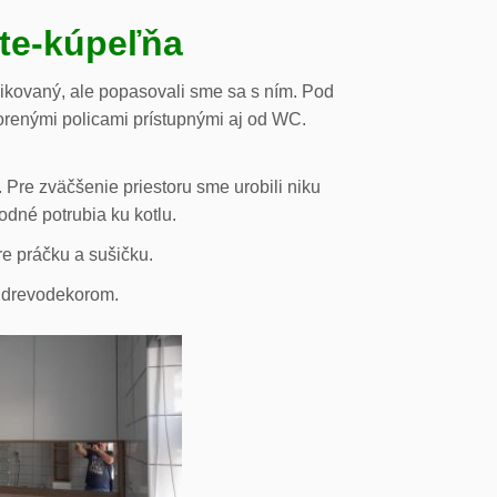
ste-kúpeľňa
likovaný, ale popasovali sme sa s ním. Pod
orenými policami prístupnými aj od WC.
 Pre zväčšenie priestoru sme urobili niku
odné potrubia ku kotlu.
re práčku a sušičku.
s drevodekorom.