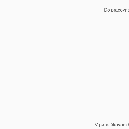
Do pracovne
V panelákovom by