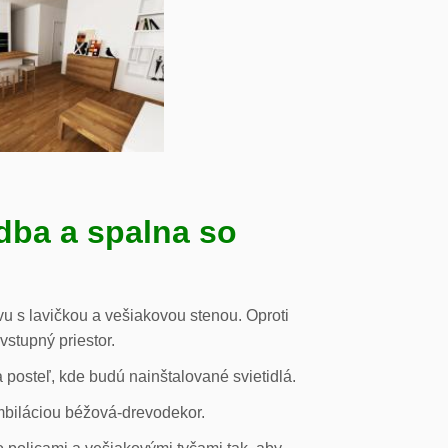
dba a spalna so
u s lavičkou a vešiakovou stenou. Oproti
vstupný priestor.
posteľ, kde budú nainštalované svietidlá.
mbiláciou béžová-drevodekor.