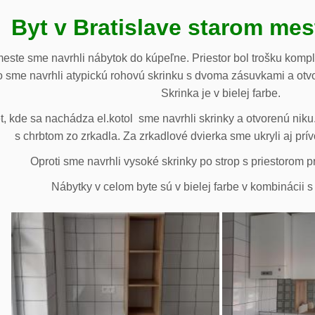
Byt v Bratislave starom me
meste sme navrhli nábytok do kúpeľne. Priestor bol trošku komp
 sme navrhli atypickú rohovú skrinku s dvoma zásuvkami a otv
Skrinka je v bielej farbe.
 kde sa nachádza el.kotol sme navrhli skrinky a otvorenú niku.
s chrbtom zo zrkadla. Za zrkadlové dvierka sme ukryli aj prív
Oproti sme navrhli vysoké skrinky po strop s priestorom p
Nábytky v celom byte sú v bielej farbe v kombinácii 