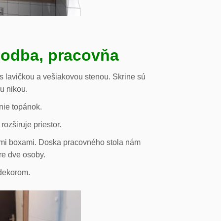
hodba, pracovňa
s lavičkou a vešiakovou stenou. Skrine sú
ou nikou.
nie topánok.
rozširuje priestor.
vými boxami. Doska pracovného stola nám
re dve osoby.
odekorom.