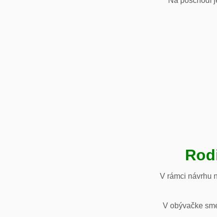
Na poschodí je
Rod
V rámci návrhu 
V obývačke sme 