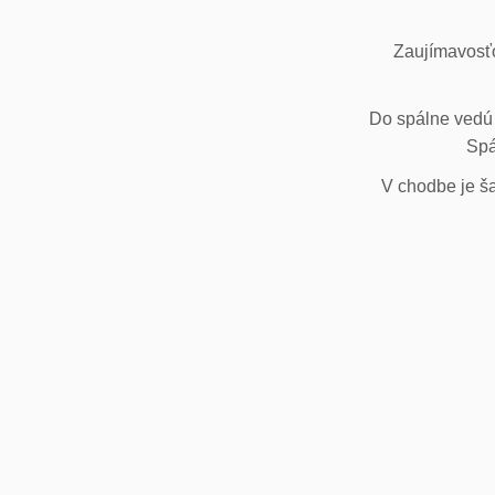
Zaujímavosťo
Do spálne vedú 
Spá
V chodbe je ša