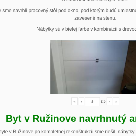
 sme navrhli pracovný stôl pod okno, pod ktorým budú umiestn
zavesené na stenu.
Nábytky sú v bielej farbe v kombinácii s drev
«
‹
z
5
›
»
Byt v Ružinove navrhnutý a
te v Ružinove po kompletnej rekonštrukcii sme riešili nábytky