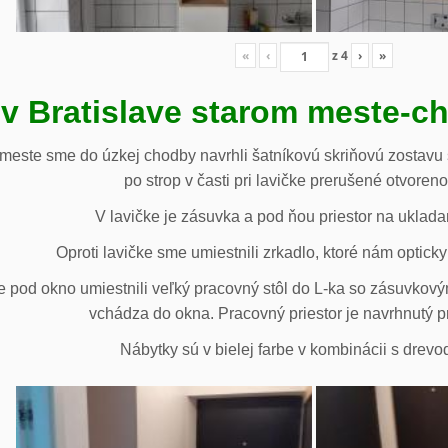
«
‹
z
4
›
»
 v Bratislave starom meste-c
 meste sme do úzkej chodby navrhli šatníkovú skriňovú zostavu 
po strop v časti pri lavičke prerušené otvoren
V lavičke je zásuvka a pod ňou priestor na uklada
Oproti lavičke sme umiestnili zrkadlo, ktoré nám opticky 
e pod okno umiestnili veľký pracovný stôl do L-ka so zásuvko
vchádza do okna. Pracovný priestor je navrhnutý p
Nábytky sú v bielej farbe v kombinácii s drev