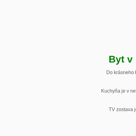
Byt v
Do krásneho b
Kuchyňa je v net
TV zostava j