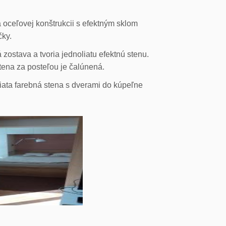
 oceľovej konštrukcii s efektným sklom
čky.
ostava a tvoria jednoliatu efektnú stenu.
stena za posteľou je čalúnená.
liata farebná stena s dverami do kúpeľne