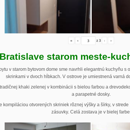
«
‹
z
3
›
»
 Bratislave starom meste-ku
ytu v starom bytovom dome sme navrhli elegantnú kuchyňu s o
skrinkami v dvoch hĺbkach. V ostrove je umiestnená varná d
radičnej khaki zelenej v kombinácii s bielou farbou a drevodek
a parapetné dosky.
e kompiláciou otvorených skriniek rôznej výšky a šírky, v stre
zásuvky. Celá zostava je v bielej farbe