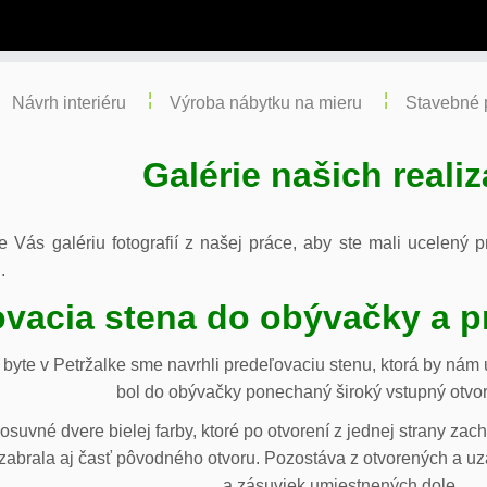
Návrh interiéru
Výroba nábytku na mieru
Stavebné 
Galérie našich realiz
re Vás galériu fotografií z našej práce, aby ste mali ucelený
.
vacia stena do obývačky a p
byte v Petržalke sme navrhli predeľovaciu stenu, ktorá by ná
bol do obývačky ponechaný široký vstupný otvor
osuvné dvere bielej farby, ktoré po otvorení z jednej strany za
abrala aj časť pôvodného otvoru. Pozostáva z otvorených a uza
a zásuviek umiestnených dole.