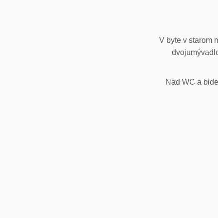
V byte v starom 
dvojumývadlo
Nad WC a bidet,