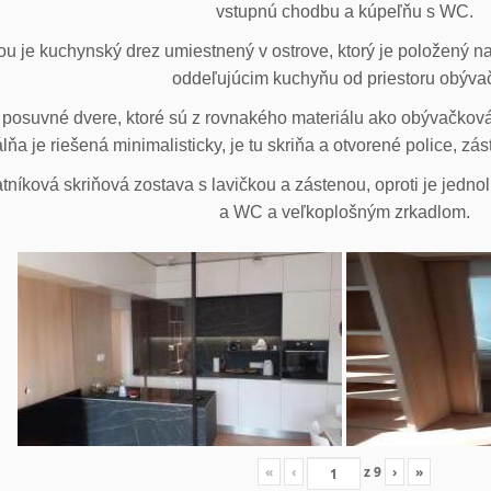
vstupnú chodbu a kúpeľňu s WC.
u je kuchynský drez umiestnený v ostrove, ktorý je položený na
oddeľujúcim kuchyňu od priestoru obýva
posuvné dvere, ktoré sú z rovnakého materiálu ako obývačková z
lňa je riešená minimalisticky, je tu skriňa a otvorené police, zá
tníková skriňová zostava s lavičkou a zástenou, oproti je jedno
a WC a veľkoplošným zrkadlom.
«
‹
z
9
›
»