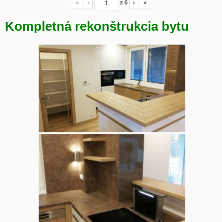
«
‹
z
6
›
»
Kompletná rekonštrukcia bytu