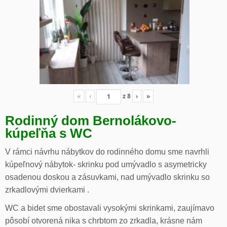
«
‹
z
8
›
»
Rodinný dom Bernolákovo-
kúpeľňa s WC
V rámci návrhu nábytkov do rodinného domu sme navrhli
kúpeľnový nábytok- skrinku pod umývadlo s asymetricky
osadenou doskou a zásuvkami, nad umývadlo skrinku so
zrkadlovými dvierkami .
WC a bidet sme obostavali vysokými skrinkami, zaujímavo
pôsobí otvorená nika s chrbtom zo zrkadla, krásne nám