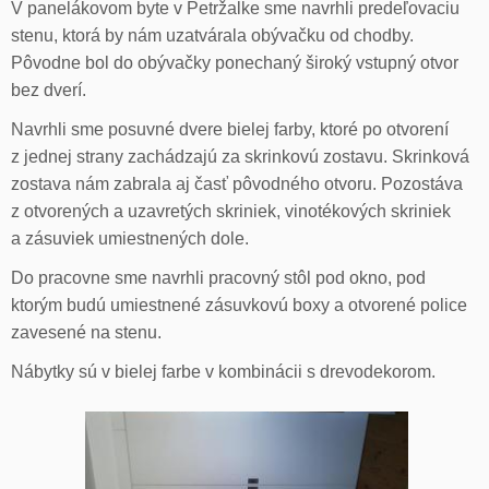
V panelákovom byte v Petržalke sme navrhli predeľovaciu
stenu, ktorá by nám uzatvárala obývačku od chodby.
Pôvodne bol do obývačky ponechaný široký vstupný otvor
bez dverí.
Navrhli sme posuvné dvere bielej farby, ktoré po otvorení
z jednej strany zachádzajú za skrinkovú zostavu. Skrinková
zostava nám zabrala aj časť pôvodného otvoru. Pozostáva
z otvorených a uzavretých skriniek, vinotékových skriniek
a zásuviek umiestnených dole.
Do pracovne sme navrhli pracovný stôl pod okno, pod
ktorým budú umiestnené zásuvkovú boxy a otvorené police
zavesené na stenu.
Nábytky sú v bielej farbe v kombinácii s drevodekorom.