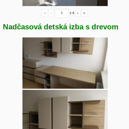
«
‹
z
4
›
»
Nadčasová detská izba s drevom