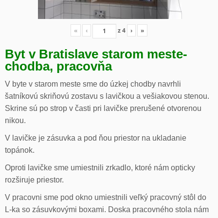
«
‹
z
4
›
»
Byt v Bratislave starom meste-
chodba, pracovňa
V byte v starom meste sme do úzkej chodby navrhli
šatníkovú skriňovú zostavu s lavičkou a vešiakovou stenou.
Skrine sú po strop v časti pri lavičke prerušené otvorenou
nikou.
V lavičke je zásuvka a pod ňou priestor na ukladanie
topánok.
Oproti lavičke sme umiestnili zrkadlo, ktoré nám opticky
rozširuje priestor.
V pracovni sme pod okno umiestnili veľký pracovný stôl do
L-ka so zásuvkovými boxami. Doska pracovného stola nám