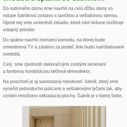
Do rodinného domu sme navrhli na celú dĺžku steny vo
vstupe šatníkovú zostavu s lavičkou a vešiakovou stenou.
Oproti nej sme umiestnili zrkadlo, ktoré nám krásne rozširuje
vstupný priestor.
Do spálne navrhli mohutnú komodu, na ktorej bude
umiestnená TV a zástenu za posteľ, kde budú nainštalované
svietidlá.
Celý sme zjednotili dekoračnými zvislými lamelami
a farebnou kombiláciou béžová-drevodekor.
Na poschodí je aj samostaná miestnosť- šatník, ktorý sme
vyriešili jednoducho policami a vešiakovými tyčami tak, aby
vzniklo množstvo odkladacej plochy. Šatník je v bielej farbe.