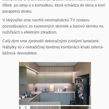
hĺbok po strop a s komodkou, ktorá vchádza do okna a tvorí
parapetnú dosku.
V obývačke sme navrhli minimalistickú TV zostavu
pozostávajúcu zo zavesených skriniek a barovú skrinku na
nožičkách s efektným zrkadlom.
Celý dom sme zjednotili dekoračnými zvislými lamelami.
Nábytky sú v netradičnej farebnej kombinácii khaki zelená-
béžová- drevodekor.