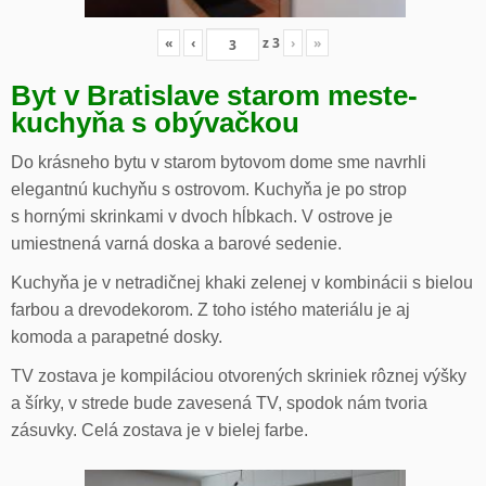
«
‹
z
3
›
»
Byt v Bratislave starom meste-
kuchyňa s obývačkou
Do krásneho bytu v starom bytovom dome sme navrhli
elegantnú kuchyňu s ostrovom. Kuchyňa je po strop
s hornými skrinkami v dvoch hĺbkach. V ostrove je
umiestnená varná doska a barové sedenie.
Kuchyňa je v netradičnej khaki zelenej v kombinácii s bielou
farbou a drevodekorom. Z toho istého materiálu je aj
komoda a parapetné dosky.
TV zostava je kompiláciou otvorených skriniek rôznej výšky
a šírky, v strede bude zavesená TV, spodok nám tvoria
zásuvky. Celá zostava je v bielej farbe.