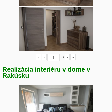
«
‹
z
7
›
»
Realizácia interiéru v dome v
Rakúsku