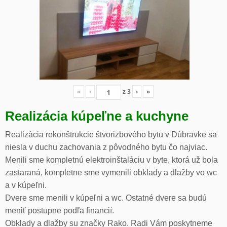
«
‹
z
3
›
»
Realizácia kúpeľne a kuchyne
Realizácia rekonštrukcie štvorizbového bytu v Dúbravke sa
niesla v duchu zachovania z pôvodného bytu čo najviac.
Menili sme kompletnú elektroinštaláciu v byte, ktorá už bola
zastaraná, kompletne sme vymenili obklady a dlažby vo wc
a v kúpeľni.
Dvere sme menili v kúpeľni a wc. Ostatné dvere sa budú
meniť postupne podľa financií.
Obklady a dlažby su značky Rako. Radi Vám poskytneme