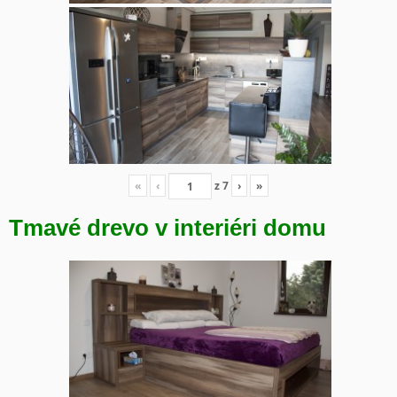
«
‹
z
7
›
»
Tmavé drevo v interiéri domu