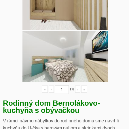
«
‹
z
8
›
»
Rodinný dom Bernolákovo-
kuchyňa s obývačkou
V rámci návrhu nábytkov do rodinného domu sme navrhli
kuchyňu do U-čka s barovým pultom a skrinkami dvoch