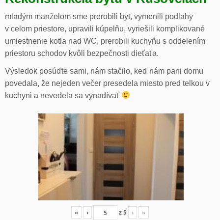
mladým manželom sme prerobili byt, vymenili podlahy
v celom priestore, upravili kúpelňu, vyriešili komplikované
umiestnenie kotla nad WC, prerobili kuchyňu s oddelením
priestoru schodov kvôli bezpečnosti dieťaťa.
Výsledok posúďte sami, nám stačilo, keď nám pani domu
povedala, že nejeden večer presedela miesto pred telkou v
kuchyni a nevedela sa vynadívať
«
‹
z
5
›
»