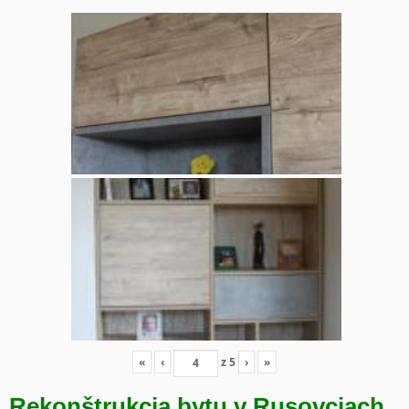
«
‹
z
5
›
»
Rekonštrukcia bytu v Rusovciach