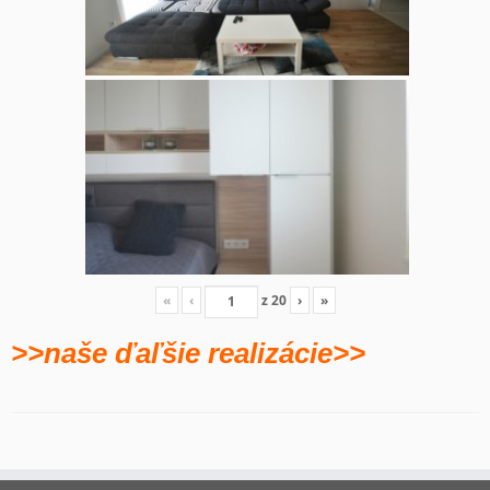
«
‹
z
20
›
»
>>naše ďaľšie realizácie>>