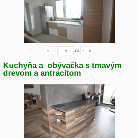
«
‹
z
5
›
»
Kuchyňa a obývačka s tmavým
drevom a antracitom