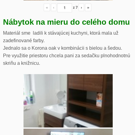
«
‹
z
7
›
»
Nábytok na mieru do celého domu
Materiál sme ladili k stávajúcej kuchyni, ktorá mala už
zadefinované farby.
Jednalo sa o Korona oak v kombinácii s bielou a šedou.
Pre využitie priestoru chcela pani za sedačku plnohodnotnú
skriňu a knižnicu.