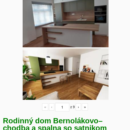
«
‹
z
9
›
»
Rodinný dom Bernolákovo
–
chodba a spalna so satnikom