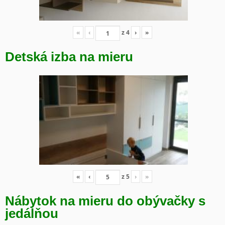
«
‹
z
4
›
»
Detská izba na mieru
«
‹
z
5
›
»
Nábytok na mieru do obývačky s
jedálňou