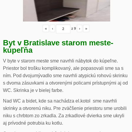
«
‹
z
9
›
»
Byt v Bratislave starom meste-
kúpeľňa
V byte v starom meste sme navrhli nábytok do kúpeľne.
Priestor bol trošku komplikovaný, ale popasovali sme sa s
ním. Pod dvojumývadlo sme navrhli atypickú rohovú skrinku
s dvoma zásuvkami a otvorenými policami prístupnými aj od
WC. Skrinka je v bielej farbe.
Nad WC a bidet, kde sa nachádza el.kotol sme navrhli
skrinky a otvorenú niku. Pre zväčšenie priestoru sme urobili
niku s chrbtom zo zrkadla. Za zrkadlové dvierka sme ukryli
aj prívodné potrubia ku kotlu.