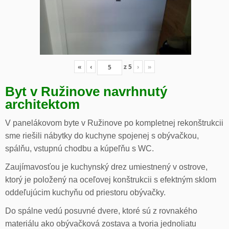
«
‹
z
5
›
»
Byt v Ružinove navrhnutý
architektom
V panelákovom byte v Ružinove po kompletnej rekonštrukcii
sme riešili nábytky do kuchyne spojenej s obývačkou,
spálňu, vstupnú chodbu a kúpeľňu s WC.
Zaujímavosťou je kuchynský drez umiestnený v ostrove,
ktorý je položený na oceľovej konštrukcii s efektným sklom
oddeľujúcim kuchyňu od priestoru obývačky.
Do spálne vedú posuvné dvere, ktoré sú z rovnakého
materiálu ako obývačková zostava a tvoria jednoliatu