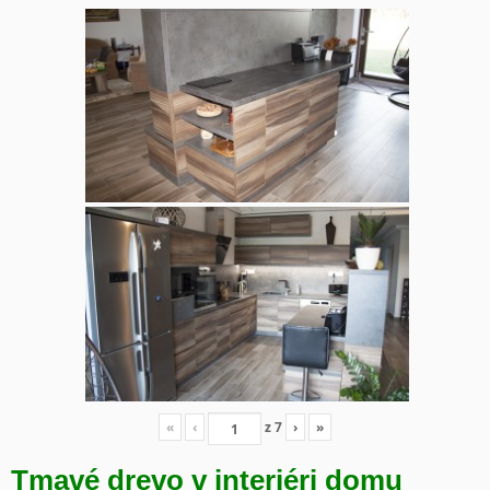
«
‹
z
7
›
»
Tmavé drevo v interiéri domu