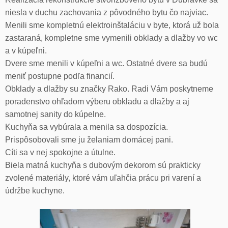
niesla v duchu zachovania z pôvodného bytu čo najviac.
Menili sme kompletnú elektroinštaláciu v byte, ktorá už bola
zastaraná, kompletne sme vymenili obklady a dlažby vo wc
a v kúpeľni.
Dvere sme menili v kúpeľni a wc. Ostatné dvere sa budú
meniť postupne podľa financií.
Obklady a dlažby su značky Rako. Radi Vám poskytneme
poradenstvo ohľadom výberu obkladu a dlažby a aj
samotnej sanity do kúpelne.
Kuchyňa sa vybúrala a menila sa dospozícia.
Prispôsobovali sme ju želaniam domácej pani.
Cíti sa v nej spokojne a útulne.
Biela matná kuchyňa s dubovým dekorom sú prakticky
zvolené materiály, ktoré vám uľahčia prácu pri varení a
údržbe kuchyne.