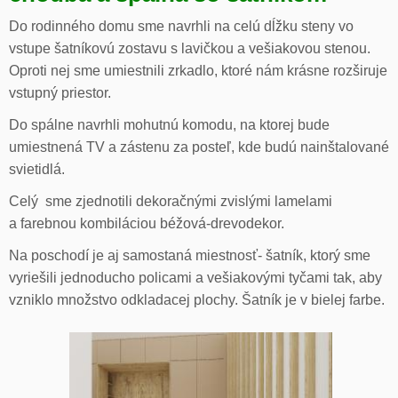
Do rodinného domu sme navrhli na celú dĺžku steny vo
vstupe šatníkovú zostavu s lavičkou a vešiakovou stenou.
Oproti nej sme umiestnili zrkadlo, ktoré nám krásne rozširuje
vstupný priestor.
Do spálne navrhli mohutnú komodu, na ktorej bude
umiestnená TV a zástenu za posteľ, kde budú nainštalované
svietidlá.
Celý sme zjednotili dekoračnými zvislými lamelami
a farebnou kombiláciou béžová-drevodekor.
Na poschodí je aj samostaná miestnosť- šatník, ktorý sme
vyriešili jednoducho policami a vešiakovými tyčami tak, aby
vzniklo množstvo odkladacej plochy. Šatník je v bielej farbe.