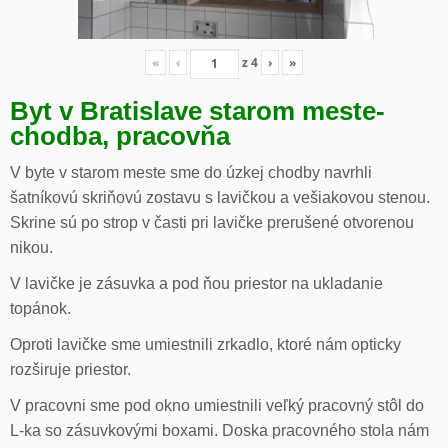
«
‹
z
4
›
»
Byt v Bratislave starom meste-
chodba, pracovňa
V byte v starom meste sme do úzkej chodby navrhli
šatníkovú skriňovú zostavu s lavičkou a vešiakovou stenou.
Skrine sú po strop v časti pri lavičke prerušené otvorenou
nikou.
V lavičke je zásuvka a pod ňou priestor na ukladanie
topánok.
Oproti lavičke sme umiestnili zrkadlo, ktoré nám opticky
rozširuje priestor.
V pracovni sme pod okno umiestnili veľký pracovný stôl do
L-ka so zásuvkovými boxami. Doska pracovného stola nám