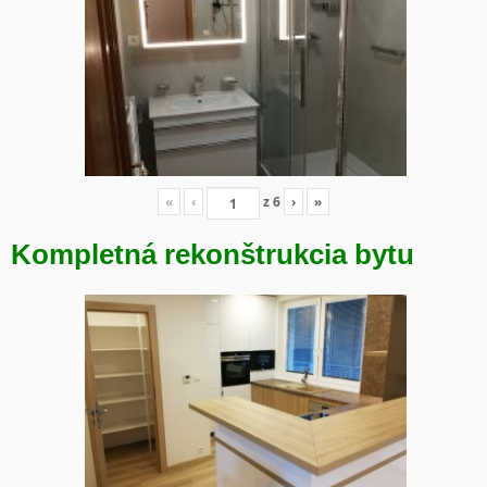
«
‹
z
6
›
»
Kompletná rekonštrukcia bytu