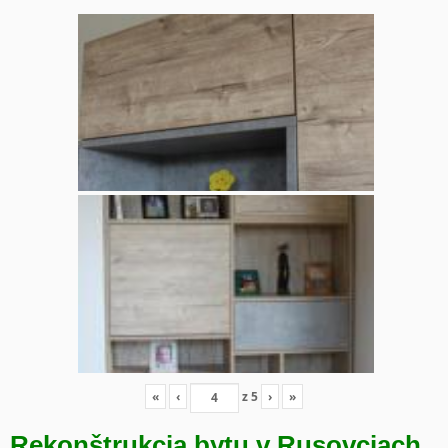
«
‹
z
5
›
»
Rekonštrukcia bytu v Rusovciach