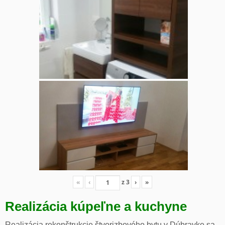
«
‹
z
3
›
»
Realizácia kúpeľne a kuchyne
Realizácia rekonštrukcie štvorizbového bytu v Dúbravke sa