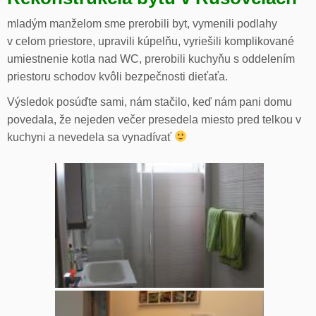
mladým manželom sme prerobili byt, vymenili podlahy
v celom priestore, upravili kúpelňu, vyriešili komplikované
umiestnenie kotla nad WC, prerobili kuchyňu s oddelením
priestoru schodov kvôli bezpečnosti dieťaťa.
Výsledok posúďte sami, nám stačilo, keď nám pani domu
povedala, že nejeden večer presedela miesto pred telkou v
kuchyni a nevedela sa vynadívať