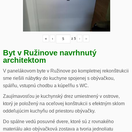
«
‹
z
5
›
»
Byt v Ružinove navrhnutý
architektom
V panelákovom byte v Ružinove po kompletnej rekonštrukcii
sme riešili nábytky do kuchyne spojenej s obývačkou,
spálňu, vstupnú chodbu a kúpeľňu s WC.
Zaujímavosťou je kuchynský drez umiestnený v ostrove,
ktorý je položený na oceľovej konštrukcii s efektným sklom
oddeľujúcim kuchyňu od priestoru obývačky.
Do spálne vedú posuvné dvere, ktoré sú z rovnakého
materiálu ako obývačková zostava a tvoria jednoliatu