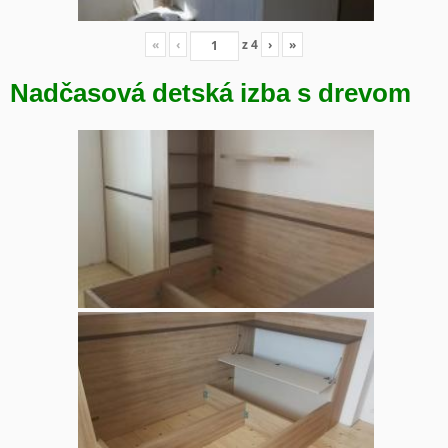
«
‹
z
4
›
»
Nadčasová detská izba s drevom