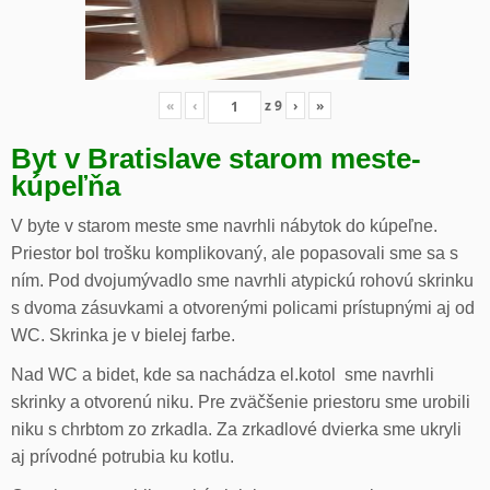
«
‹
z
9
›
»
Byt v Bratislave starom meste-
kúpeľňa
V byte v starom meste sme navrhli nábytok do kúpeľne.
Priestor bol trošku komplikovaný, ale popasovali sme sa s
ním. Pod dvojumývadlo sme navrhli atypickú rohovú skrinku
s dvoma zásuvkami a otvorenými policami prístupnými aj od
WC. Skrinka je v bielej farbe.
Nad WC a bidet, kde sa nachádza el.kotol sme navrhli
skrinky a otvorenú niku. Pre zväčšenie priestoru sme urobili
niku s chrbtom zo zrkadla. Za zrkadlové dvierka sme ukryli
aj prívodné potrubia ku kotlu.