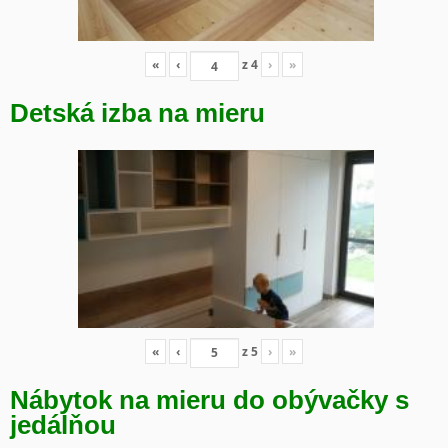
«
‹
z
4
›
»
Detská izba na mieru
«
‹
z
5
›
»
Nábytok na mieru do obývačky s
jedálňou