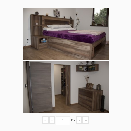
«
‹
z
7
›
»