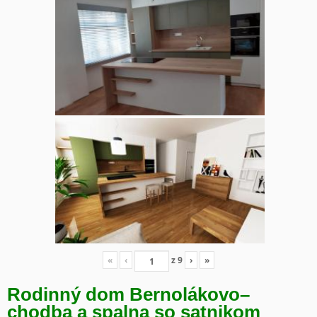
«
‹
z
9
›
»
Rodinný dom Bernolákovo
–
chodba a spalna so satnikom