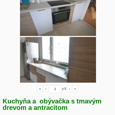
«
‹
z
5
›
»
Kuchyňa a obývačka s tmavým
drevom a antracitom