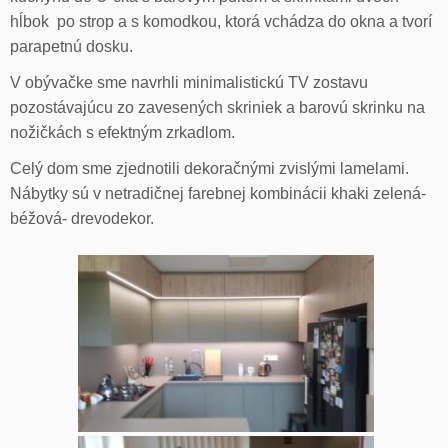
hĺbok po strop a s komodkou, ktorá vchádza do okna a tvorí
parapetnú dosku.
V obývačke sme navrhli minimalistickú TV zostavu
pozostávajúcu zo zavesených skriniek a barovú skrinku na
nožičkách s efektným zrkadlom.
Celý dom sme zjednotili dekoračnými zvislými lamelami.
Nábytky sú v netradičnej farebnej kombinácii khaki zelená-
béžová- drevodekor.