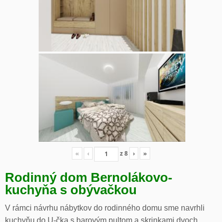
«
‹
z
8
›
»
Rodinný dom Bernolákovo-
kuchyňa s obývačkou
V rámci návrhu nábytkov do rodinného domu sme navrhli
kuchyňu do U-čka s barovým pultom a skrinkami dvoch