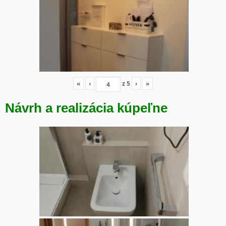
«
‹
z
5
›
»
Návrh a realizácia kúpeľne