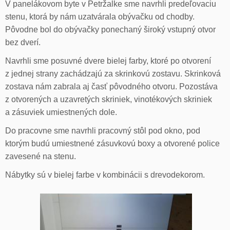
V panelákovom byte v Petržalke sme navrhli predeľovaciu
stenu, ktorá by nám uzatvárala obývačku od chodby.
Pôvodne bol do obývačky ponechaný široký vstupný otvor
bez dverí.
Navrhli sme posuvné dvere bielej farby, ktoré po otvorení
z jednej strany zachádzajú za skrinkovú zostavu. Skrinková
zostava nám zabrala aj časť pôvodného otvoru. Pozostáva
z otvorených a uzavretých skriniek, vinotékových skriniek
a zásuviek umiestnených dole.
Do pracovne sme navrhli pracovný stôl pod okno, pod
ktorým budú umiestnené zásuvkovú boxy a otvorené police
zavesené na stenu.
Nábytky sú v bielej farbe v kombinácii s drevodekorom.