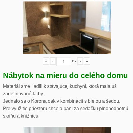
«
‹
z
7
›
»
Nábytok na mieru do celého domu
Materiál sme ladili k stávajúcej kuchyni, ktorá mala už
zadefinované farby.
Jednalo sa o Korona oak v kombinácii s bielou a šedou.
Pre využitie priestoru chcela pani za sedačku plnohodnotnú
skriňu a knižnicu.