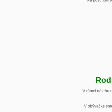
Na poschodí je
Rod
V rámci návrhu 
V obývačke sme 