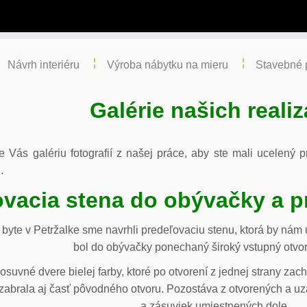
Návrh interiéru
Výroba nábytku na mieru
Stavebné 
Galérie našich realiz
re Vás galériu fotografií z našej práce, aby ste mali ucelený
.
vacia stena do obývačky a p
byte v Petržalke sme navrhli predeľovaciu stenu, ktorá by ná
bol do obývačky ponechaný široký vstupný otvor
osuvné dvere bielej farby, ktoré po otvorení z jednej strany za
abrala aj časť pôvodného otvoru. Pozostáva z otvorených a uza
a zásuviek umiestnených dole.