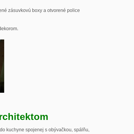
ené zásuvkovú boxy a otvorené police
odekorom.
rchitektom
 do kuchyne spojenej s obývačkou, spálňu,