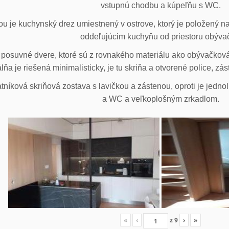
vstupnú chodbu a kúpeľňu s WC.
u je kuchynský drez umiestnený v ostrove, ktorý je položený na
oddeľujúcim kuchyňu od priestoru obýva
posuvné dvere, ktoré sú z rovnakého materiálu ako obývačková z
lňa je riešená minimalisticky, je tu skriňa a otvorené police, zá
tníková skriňová zostava s lavičkou a zástenou, oproti je jedno
a WC a veľkoplošným zrkadlom.
«
‹
z
9
›
»