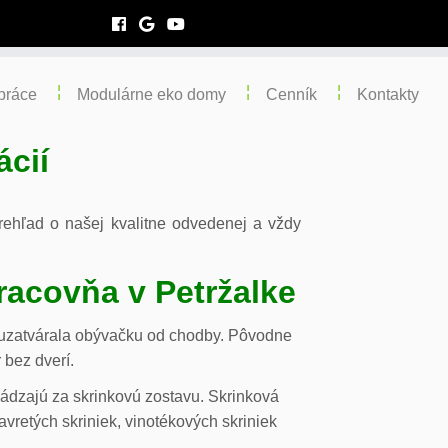
práce
Modulárne eko domy
Cenník
Kontakty
ácií
 prehľad o našej kvalitne odvedenej a vždy
racovňa v Petržalke
m uzatvárala obývačku od chodby. Pôvodne
 bez dverí.
chádzajú za skrinkovú zostavu. Skrinková
vretých skriniek, vinotékových skriniek