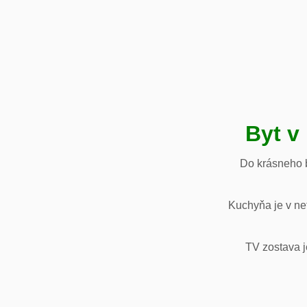
Byt v
Do krásneho b
Kuchyňa je v net
TV zostava j