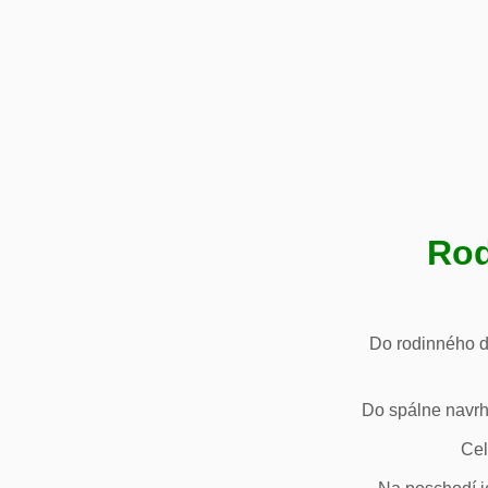
Rod
Do rodinného d
Do spálne navrh
Cel