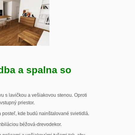
dba a spalna so
u s lavičkou a vešiakovou stenou. Oproti
vstupný priestor.
posteľ, kde budú nainštalované svietidlá.
mbiláciou béžová-drevodekor.