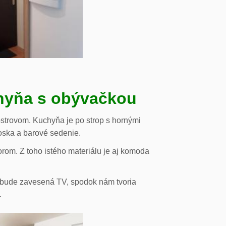
chyňa s obývačkou
strovom. Kuchyňa je po strop s hornými
oska a barové sedenie.
orom. Z toho istého materiálu je aj komoda
de bude zavesená TV, spodok nám tvoria
.