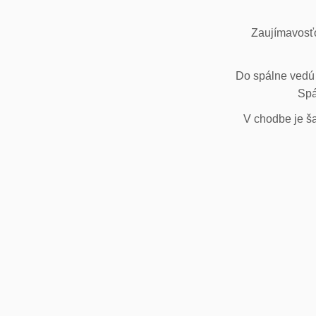
Zaujímavosťo
Do spálne vedú 
Spá
V chodbe je ša