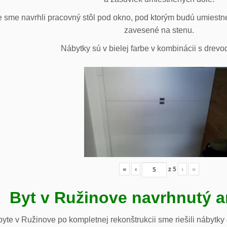
 sme navrhli pracovný stôl pod okno, pod ktorým budú umiestn
zavesené na stenu.
Nábytky sú v bielej farbe v kombinácii s drev
«
‹
z
5
›
»
Byt v Ružinove navrhnutý a
te v Ružinove po kompletnej rekonštrukcii sme riešili nábytky