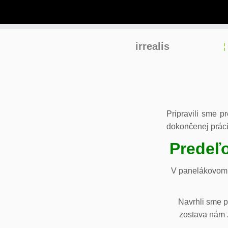
Skip
irrealis
to
content
Pripravili sme p
dokončenej práci
Predeľo
V panelákovom 
Navrhli sme p
zostava nám z