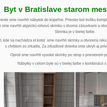
Byt v Bratislave starom me
meste sme navrhli nábytok do kúpeľne. Priestor bol trošku komp
 sme navrhli atypickú rohovú skrinku s dvoma zásuvkami a otv
Skrinka je v bielej farbe.
 kde sa nachádza el.kotol sme navrhli skrinky a otvorenú niku.
s chrbtom zo zrkadla. Za zrkadlové dvierka sme ukryli aj prív
Oproti sme navrhli vysoké skrinky po strop s priestorom p
Nábytky v celom byte sú v bielej farbe v kombinácii 