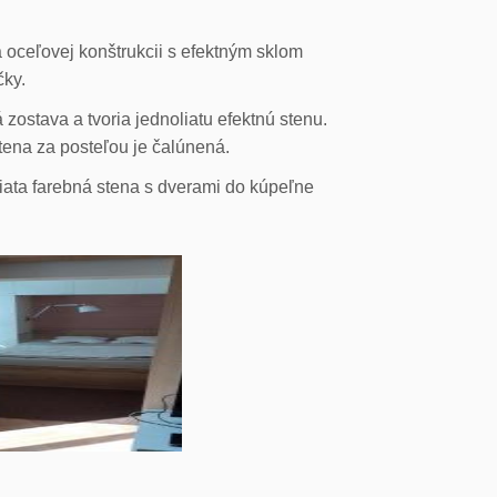
 oceľovej konštrukcii s efektným sklom
čky.
ostava a tvoria jednoliatu efektnú stenu.
stena za posteľou je čalúnená.
liata farebná stena s dverami do kúpeľne