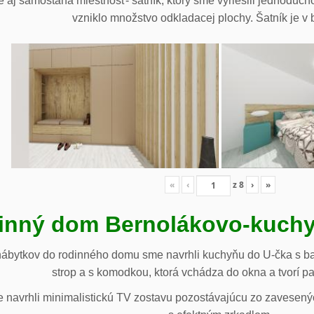
 aj samostaná miestnosť- šatník, ktorý sme vyriešili jednoduch
vzniklo množstvo odkladacej plochy. Šatník je v b
«
‹
z
8
›
»
inný dom Bernolákovo-kuchy
nábytkov do rodinného domu sme navrhli kuchyňu do U-čka s b
strop a s komodkou, ktorá vchádza do okna a tvorí p
navrhli minimalistickú TV zostavu pozostávajúcu zo zavesenýc