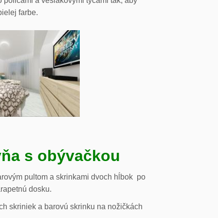
o policami a vešiakovými tyčami tak, aby
ielej farbe.
ňa s obývačkou
arovým pultom a skrinkami dvoch hĺbok po
arapetnú dosku.
h skriniek a barovú skrinku na nožičkách