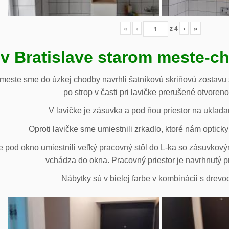
«
‹
z
4
›
»
 v Bratislave starom meste-c
 meste sme do úzkej chodby navrhli šatníkovú skriňovú zostavu 
po strop v časti pri lavičke prerušené otvoren
V lavičke je zásuvka a pod ňou priestor na uklada
Oproti lavičke sme umiestnili zrkadlo, ktoré nám opticky 
e pod okno umiestnili veľký pracovný stôl do L-ka so zásuvko
vchádza do okna. Pracovný priestor je navrhnutý p
Nábytky sú v bielej farbe v kombinácii s drev