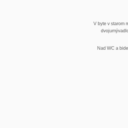
V byte v starom 
dvojumývadlo
Nad WC a bidet,