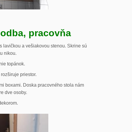
hodba, pracovňa
s lavičkou a vešiakovou stenou. Skrine sú
ou nikou.
nie topánok.
rozširuje priestor.
vými boxami. Doska pracovného stola nám
re dve osoby.
odekorom.