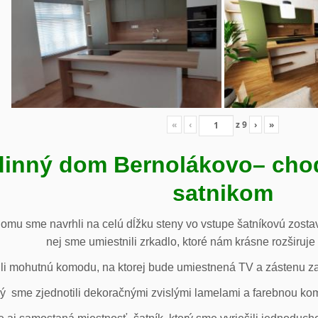
«
‹
z
9
›
»
inný dom Bernolákovo
– cho
satnikom
omu sme navrhli na celú dĺžku steny vo vstupe šatníkovú zostav
nej sme umiestnili zrkadlo, ktoré nám krásne rozširuje 
li mohutnú komodu, na ktorej bude umiestnená TV a zástenu za 
ý sme zjednotili dekoračnými zvislými lamelami a farebnou ko