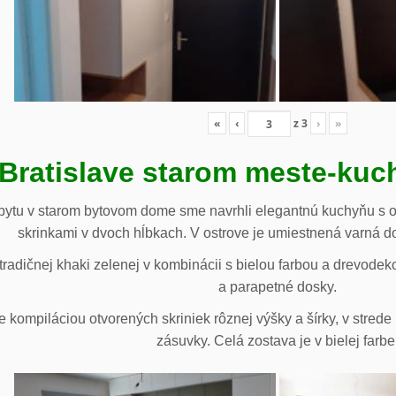
«
‹
z
3
›
»
 Bratislave starom meste-ku
ytu v starom bytovom dome sme navrhli elegantnú kuchyňu s o
skrinkami v dvoch hĺbkach. V ostrove je umiestnená varná d
radičnej khaki zelenej v kombinácii s bielou farbou a drevodek
a parapetné dosky.
e kompiláciou otvorených skriniek rôznej výšky a šírky, v stre
zásuvky. Celá zostava je v bielej farbe