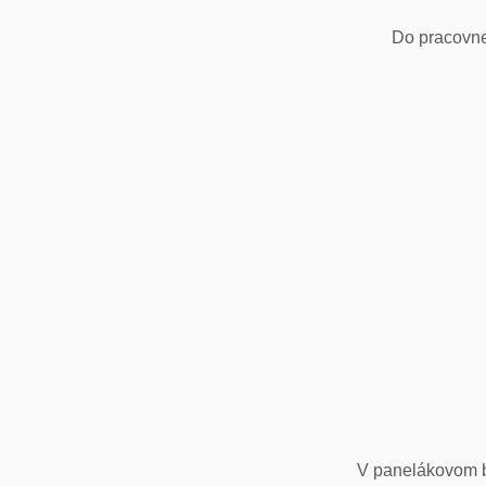
Do pracovne
V panelákovom by