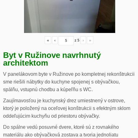
«
‹
z
5
›
»
Byt v Ružinove navrhnutý
architektom
V panelákovom byte v Ružinove po kompletnej rekonštrukcii
sme riešili nábytky do kuchyne spojenej s obývačkou,
spálňu, vstupnú chodbu a kúpeľňu s WC.
Zaujímavosťou je kuchynský drez umiestnený v ostrove,
ktorý je položený na oceľovej konštrukcii s efektným sklom
oddeľujúcim kuchyňu od priestoru obývačky.
Do spálne vedú posuvné dvere, ktoré sú z rovnakého
materiálu ako obývačková zostava a tvoria jednoliatu