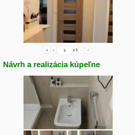
«
‹
z
5
›
»
Návrh a realizácia kúpeľne