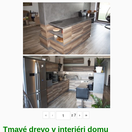
«
‹
z
7
›
»
Tmavé drevo v interiéri domu