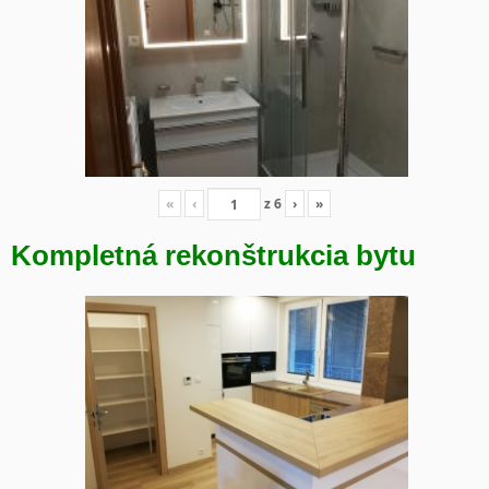
«
‹
z
6
›
»
Kompletná rekonštrukcia bytu