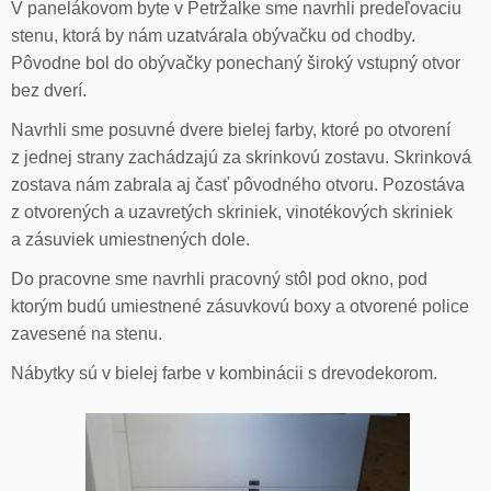
V panelákovom byte v Petržalke sme navrhli predeľovaciu
stenu, ktorá by nám uzatvárala obývačku od chodby.
Pôvodne bol do obývačky ponechaný široký vstupný otvor
bez dverí.
Navrhli sme posuvné dvere bielej farby, ktoré po otvorení
z jednej strany zachádzajú za skrinkovú zostavu. Skrinková
zostava nám zabrala aj časť pôvodného otvoru. Pozostáva
z otvorených a uzavretých skriniek, vinotékových skriniek
a zásuviek umiestnených dole.
Do pracovne sme navrhli pracovný stôl pod okno, pod
ktorým budú umiestnené zásuvkovú boxy a otvorené police
zavesené na stenu.
Nábytky sú v bielej farbe v kombinácii s drevodekorom.