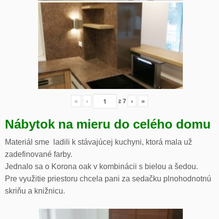
«
‹
z
7
›
»
Nábytok na mieru do celého domu
Materiál sme ladili k stávajúcej kuchyni, ktorá mala už
zadefinované farby.
Jednalo sa o Korona oak v kombinácii s bielou a šedou.
Pre využitie priestoru chcela pani za sedačku plnohodnotnú
skriňu a knižnicu.