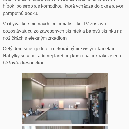
hĺbok po strop a s komodkou, ktorá vchádza do okna a tvorí
parapetnú dosku.
V obývačke sme navrhli minimalistickú TV zostavu
pozostávajúcu zo zavesených skriniek a barovú skrinku na
nožičkách s efektným zrkadlom.
Celý dom sme zjednotili dekoračnými zvislými lamelami.
Nábytky sú v netradičnej farebnej kombinácii khaki zelená-
béžová- drevodekor.