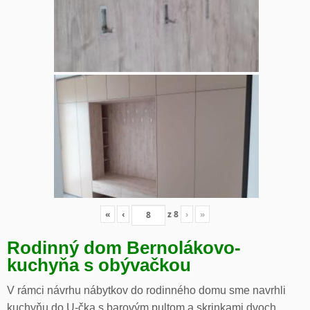
«
‹
z
8
›
»
Rodinný dom Bernolákovo-
kuchyňa s obývačkou
V rámci návrhu nábytkov do rodinného domu sme navrhli
kuchyňu do U-čka s barovým pultom a skrinkami dvoch