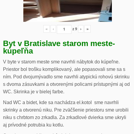
«
‹
z
9
›
»
Byt v Bratislave starom meste-
kúpeľňa
V byte v starom meste sme navrhli nábytok do kúpeľne.
Priestor bol trošku komplikovaný, ale popasovali sme sa s
ním. Pod dvojumývadlo sme navrhli atypickú rohovú skrinku
s dvoma zásuvkami a otvorenými policami prístupnými aj od
WC. Skrinka je v bielej farbe.
Nad WC a bidet, kde sa nachádza el.kotol sme navrhli
skrinky a otvorenú niku. Pre zväčšenie priestoru sme urobili
niku s chrbtom zo zrkadla. Za zrkadlové dvierka sme ukryli
aj prívodné potrubia ku kotlu.