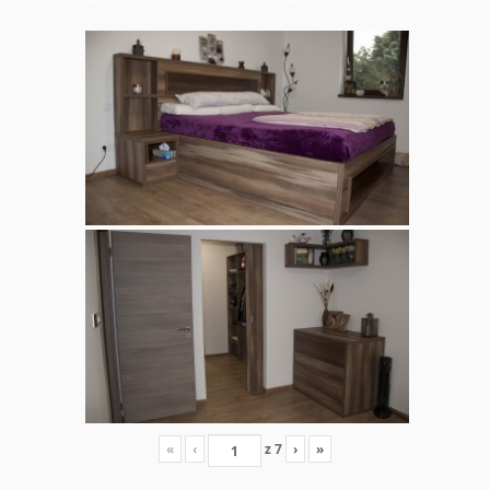
«
‹
z
7
›
»