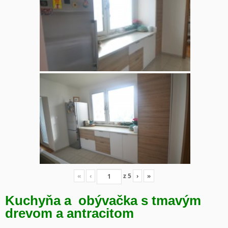
«
‹
z
5
›
»
Kuchyňa a obývačka s tmavým
drevom a antracitom