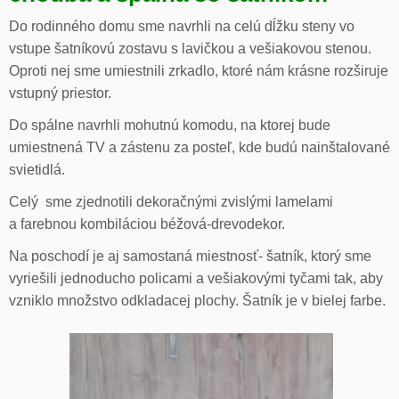
Do rodinného domu sme navrhli na celú dĺžku steny vo
vstupe šatníkovú zostavu s lavičkou a vešiakovou stenou.
Oproti nej sme umiestnili zrkadlo, ktoré nám krásne rozširuje
vstupný priestor.
Do spálne navrhli mohutnú komodu, na ktorej bude
umiestnená TV a zástenu za posteľ, kde budú nainštalované
svietidlá.
Celý sme zjednotili dekoračnými zvislými lamelami
a farebnou kombiláciou béžová-drevodekor.
Na poschodí je aj samostaná miestnosť- šatník, ktorý sme
vyriešili jednoducho policami a vešiakovými tyčami tak, aby
vzniklo množstvo odkladacej plochy. Šatník je v bielej farbe.