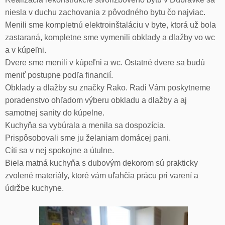
niesla v duchu zachovania z pôvodného bytu čo najviac.
Menili sme kompletnú elektroinštaláciu v byte, ktorá už bola
zastaraná, kompletne sme vymenili obklady a dlažby vo wc
a v kúpeľni.
Dvere sme menili v kúpeľni a wc. Ostatné dvere sa budú
meniť postupne podľa financií.
Obklady a dlažby su značky Rako. Radi Vám poskytneme
poradenstvo ohľadom výberu obkladu a dlažby a aj
samotnej sanity do kúpelne.
Kuchyňa sa vybúrala a menila sa dospozícia.
Prispôsobovali sme ju želaniam domácej pani.
Cíti sa v nej spokojne a útulne.
Biela matná kuchyňa s dubovým dekorom sú prakticky
zvolené materiály, ktoré vám uľahčia prácu pri varení a
údržbe kuchyne.