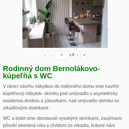
«
‹
z
8
›
»
Rodinný dom Bernolákovo-
kúpeľňa s WC
V rámci návrhu nábytkov do rodinného domu sme navrhli
kúpeľnový nábytok- skrinku pod umývadlo s asymetricky
osadenou doskou a zásuvkami, nad umývadlo skrinku so
zrkadlovými dvierkami .
WC a bidet sme obostavali vysokými skrinkami, zaujímavo
pôsobí otvorená nika s chrbtom zo zrkadla, krásne nám