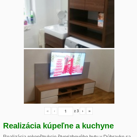
«
‹
z
3
›
»
Realizácia kúpeľne a kuchyne
Realizácia rekonštrukcie štvorizbového bytu v Dúbravke sa