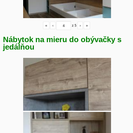
«
‹
z
5
›
»
Nábytok na mieru do obývačky s
jedálňou