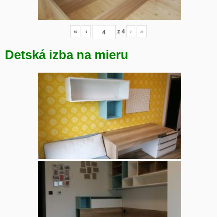
«
‹
z
4
›
»
Detská izba na mieru