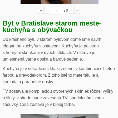
«
‹
z
3
›
»
Byt v Bratislave starom meste-
kuchyňa s obývačkou
Do krásneho bytu v starom bytovom dome sme navrhli
elegantnú kuchyňu s ostrovom. Kuchyňa je po strop
s hornými skrinkami v dvoch hĺbkach. V ostrove je
umiestnená varná doska a barové sedenie.
Kuchyňa je v netradičnej khaki zelenej v kombinácii s bielou
farbou a drevodekorom. Z toho istého materiálu je aj
komoda a parapetné dosky.
TV zostava je kompiláciou otvorených skriniek rôznej výšky
a šírky, v strede bude zavesená TV, spodok nám tvoria
zásuvky. Celá zostava je v bielej farbe.