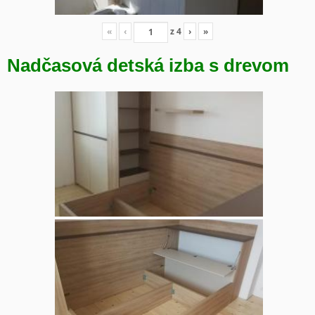
«
‹
z
4
›
»
Nadčasová detská izba s drevom