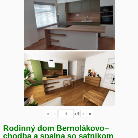
«
‹
z
9
›
»
Rodinný dom Bernolákovo
–
chodba a spalna so satnikom