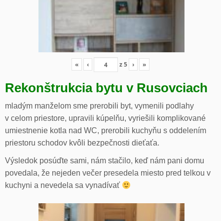
«
‹
z
5
›
»
Rekonštrukcia bytu v Rusovciach
mladým manželom sme prerobili byt, vymenili podlahy
v celom priestore, upravili kúpelňu, vyriešili komplikované
umiestnenie kotla nad WC, prerobili kuchyňu s oddelením
priestoru schodov kvôli bezpečnosti dieťaťa.
Výsledok posúďte sami, nám stačilo, keď nám pani domu
povedala, že nejeden večer presedela miesto pred telkou v
kuchyni a nevedela sa vynadívať