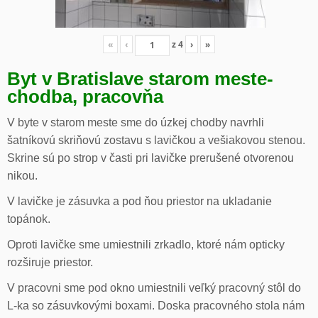
«
‹
z
4
›
»
Byt v Bratislave starom meste-
chodba, pracovňa
V byte v starom meste sme do úzkej chodby navrhli
šatníkovú skriňovú zostavu s lavičkou a vešiakovou stenou.
Skrine sú po strop v časti pri lavičke prerušené otvorenou
nikou.
V lavičke je zásuvka a pod ňou priestor na ukladanie
topánok.
Oproti lavičke sme umiestnili zrkadlo, ktoré nám opticky
rozširuje priestor.
V pracovni sme pod okno umiestnili veľký pracovný stôl do
L-ka so zásuvkovými boxami. Doska pracovného stola nám