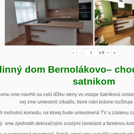
«
‹
z
9
›
»
inný dom Bernolákovo
– cho
satnikom
omu sme navrhli na celú dĺžku steny vo vstupe šatníkovú zostav
nej sme umiestnili zrkadlo, ktoré nám krásne rozširuje 
li mohutnú komodu, na ktorej bude umiestnená TV a zástenu za 
ý sme zjednotili dekoračnými zvislými lamelami a farebnou ko