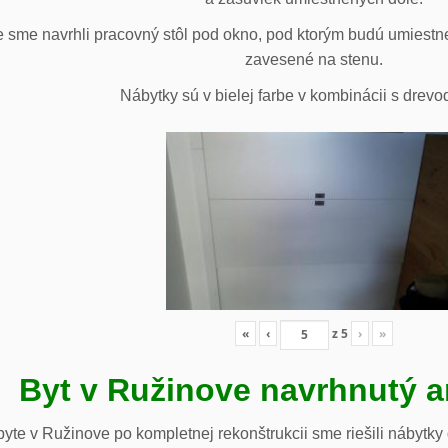
 sme navrhli pracovný stôl pod okno, pod ktorým budú umiestn
zavesené na stenu.
Nábytky sú v bielej farbe v kombinácii s drev
«
‹
z
5
›
»
Byt v Ružinove navrhnutý a
te v Ružinove po kompletnej rekonštrukcii sme riešili nábytky