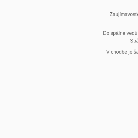
Zaujímavosťo
Do spálne vedú 
Spá
V chodbe je ša