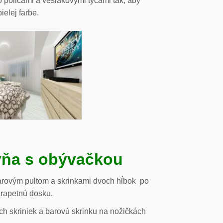
o policami a vešiakovými tyčami tak, aby
ielej farbe.
ňa s obývačkou
arovým pultom a skrinkami dvoch hĺbok po
arapetnú dosku.
h skriniek a barovú skrinku na nožičkách