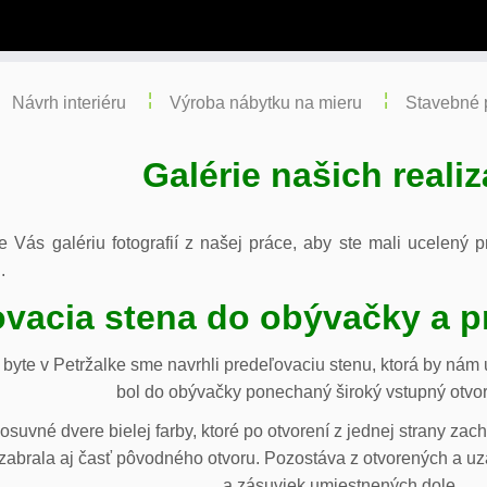
Návrh interiéru
Výroba nábytku na mieru
Stavebné 
Galérie našich realiz
re Vás galériu fotografií z našej práce, aby ste mali ucelený
.
vacia stena do obývačky a p
byte v Petržalke sme navrhli predeľovaciu stenu, ktorá by ná
bol do obývačky ponechaný široký vstupný otvor
osuvné dvere bielej farby, ktoré po otvorení z jednej strany za
abrala aj časť pôvodného otvoru. Pozostáva z otvorených a uza
a zásuviek umiestnených dole.