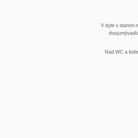
V byte v starom 
dvojumývadlo
Nad WC a bidet,