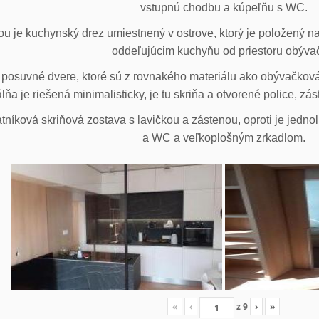
vstupnú chodbu a kúpeľňu s WC.
u je kuchynský drez umiestnený v ostrove, ktorý je položený na
oddeľujúcim kuchyňu od priestoru obýva
posuvné dvere, ktoré sú z rovnakého materiálu ako obývačková z
lňa je riešená minimalisticky, je tu skriňa a otvorené police, zá
tníková skriňová zostava s lavičkou a zástenou, oproti je jedno
a WC a veľkoplošným zrkadlom.
«
‹
z
9
›
»