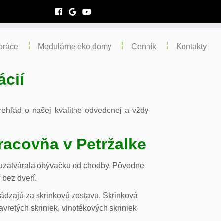
práce
Modulárne eko domy
Cenník
Kontakty
ácií
 prehľad o našej kvalitne odvedenej a vždy
racovňa v Petržalke
m uzatvárala obývačku od chodby. Pôvodne
 bez dverí.
chádzajú za skrinkovú zostavu. Skrinková
vretých skriniek, vinotékových skriniek