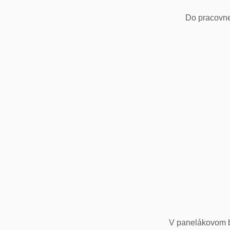
Do pracovne
V panelákovom by