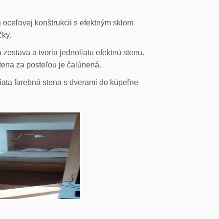
 oceľovej konštrukcii s efektným sklom
čky.
ostava a tvoria jednoliatu efektnú stenu.
stena za posteľou je čalúnená.
liata farebná stena s dverami do kúpeľne