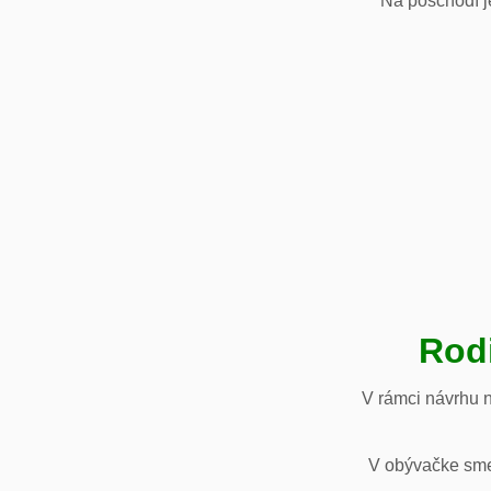
Na poschodí je
Rod
V rámci návrhu 
V obývačke sme 