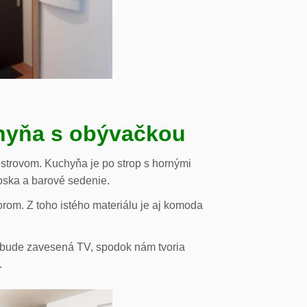
chyňa s obývačkou
strovom. Kuchyňa je po strop s hornými
oska a barové sedenie.
orom. Z toho istého materiálu je aj komoda
de bude zavesená TV, spodok nám tvoria
.