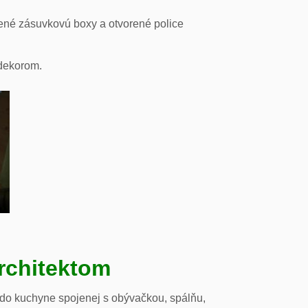
ené zásuvkovú boxy a otvorené police
odekorom.
rchitektom
 do kuchyne spojenej s obývačkou, spálňu,