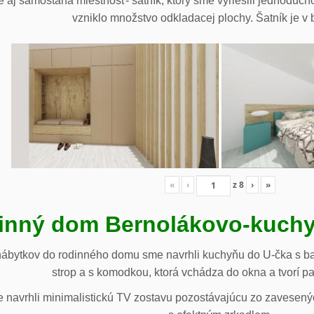
 aj samostaná miestnosť- šatník, ktorý sme vyriešili jednoduch
vzniklo množstvo odkladacej plochy. Šatník je v b
«
‹
z
8
›
»
inný dom Bernolákovo-kuchy
nábytkov do rodinného domu sme navrhli kuchyňu do U-čka s b
strop a s komodkou, ktorá vchádza do okna a tvorí p
navrhli minimalistickú TV zostavu pozostávajúcu zo zavesenýc