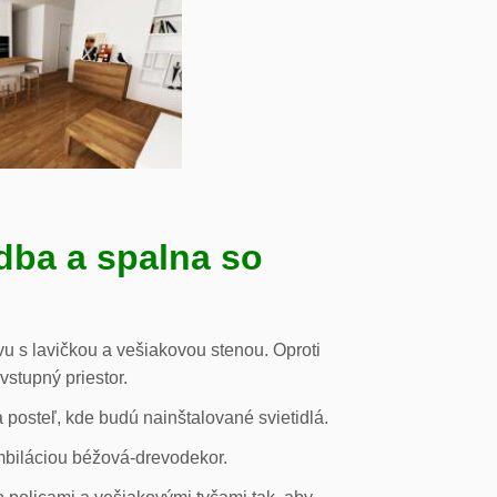
dba a spalna so
u s lavičkou a vešiakovou stenou. Oproti
vstupný priestor.
posteľ, kde budú nainštalované svietidlá.
mbiláciou béžová-drevodekor.