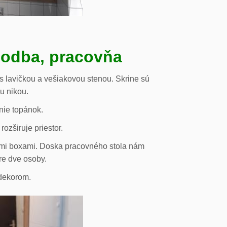
hodba, pracovňa
s lavičkou a vešiakovou stenou. Skrine sú
ou nikou.
nie topánok.
rozširuje priestor.
vými boxami. Doska pracovného stola nám
re dve osoby.
odekorom.