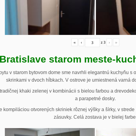
«
‹
z
3
›
»
 Bratislave starom meste-ku
ytu v starom bytovom dome sme navrhli elegantnú kuchyňu s o
skrinkami v dvoch hĺbkach. V ostrove je umiestnená varná d
radičnej khaki zelenej v kombinácii s bielou farbou a drevodek
a parapetné dosky.
e kompiláciou otvorených skriniek rôznej výšky a šírky, v stre
zásuvky. Celá zostava je v bielej farbe