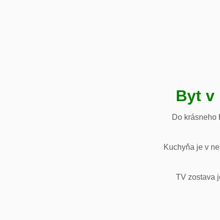
Byt v
Do krásneho b
Kuchyňa je v net
TV zostava j