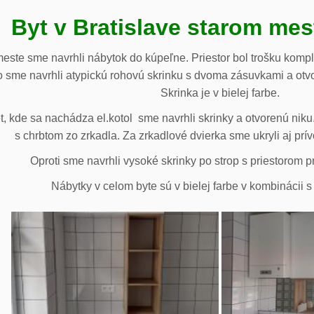
Byt v Bratislave starom me
meste sme navrhli nábytok do kúpeľne. Priestor bol trošku komp
 sme navrhli atypickú rohovú skrinku s dvoma zásuvkami a otv
Skrinka je v bielej farbe.
 kde sa nachádza el.kotol sme navrhli skrinky a otvorenú niku.
s chrbtom zo zrkadla. Za zrkadlové dvierka sme ukryli aj prív
Oproti sme navrhli vysoké skrinky po strop s priestorom p
Nábytky v celom byte sú v bielej farbe v kombinácii 