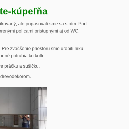
ste-kúpeľňa
likovaný, ale popasovali sme sa s ním. Pod
orenými policami prístupnými aj od WC.
 Pre zväčšenie priestoru sme urobili niku
odné potrubia ku kotlu.
re práčku a sušičku.
s drevodekorom.