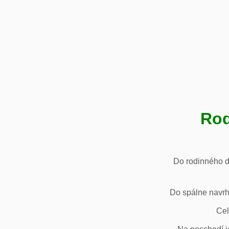
Rod
Do rodinného d
Do spálne navrh
Cel