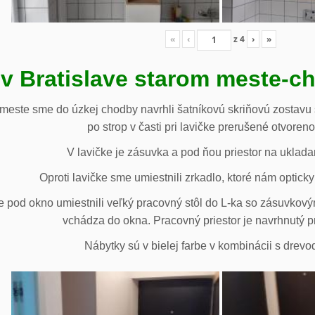
«
‹
z
4
›
»
 v Bratislave starom meste-c
 meste sme do úzkej chodby navrhli šatníkovú skriňovú zostavu 
po strop v časti pri lavičke prerušené otvoren
V lavičke je zásuvka a pod ňou priestor na uklada
Oproti lavičke sme umiestnili zrkadlo, ktoré nám opticky 
e pod okno umiestnili veľký pracovný stôl do L-ka so zásuvko
vchádza do okna. Pracovný priestor je navrhnutý p
Nábytky sú v bielej farbe v kombinácii s drev