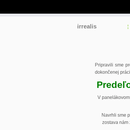
Skip
irrealis
to
content
Pripravili sme p
dokončenej práci
Predeľo
V panelákovom 
Navrhli sme p
zostava nám z