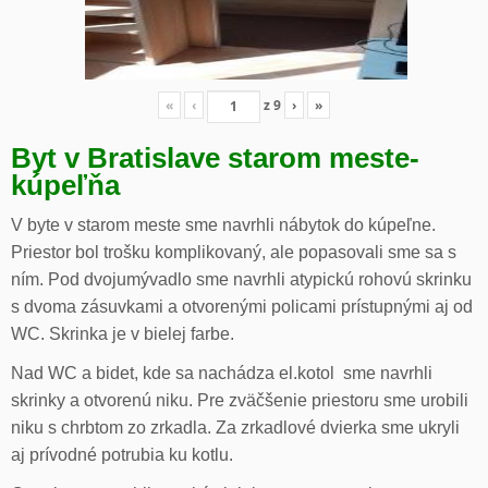
«
‹
z
9
›
»
Byt v Bratislave starom meste-
kúpeľňa
V byte v starom meste sme navrhli nábytok do kúpeľne.
Priestor bol trošku komplikovaný, ale popasovali sme sa s
ním. Pod dvojumývadlo sme navrhli atypickú rohovú skrinku
s dvoma zásuvkami a otvorenými policami prístupnými aj od
WC. Skrinka je v bielej farbe.
Nad WC a bidet, kde sa nachádza el.kotol sme navrhli
skrinky a otvorenú niku. Pre zväčšenie priestoru sme urobili
niku s chrbtom zo zrkadla. Za zrkadlové dvierka sme ukryli
aj prívodné potrubia ku kotlu.