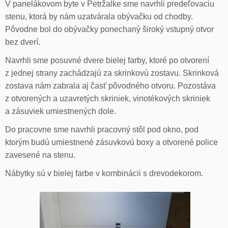
V panelákovom byte v Petržalke sme navrhli predeľovaciu
stenu, ktorá by nám uzatvárala obývačku od chodby.
Pôvodne bol do obývačky ponechaný široký vstupný otvor
bez dverí.
Navrhli sme posuvné dvere bielej farby, ktoré po otvorení
z jednej strany zachádzajú za skrinkovú zostavu. Skrinková
zostava nám zabrala aj časť pôvodného otvoru. Pozostáva
z otvorených a uzavretých skriniek, vinotékových skriniek
a zásuviek umiestnených dole.
Do pracovne sme navrhli pracovný stôl pod okno, pod
ktorým budú umiestnené zásuvkovú boxy a otvorené police
zavesené na stenu.
Nábytky sú v bielej farbe v kombinácii s drevodekorom.