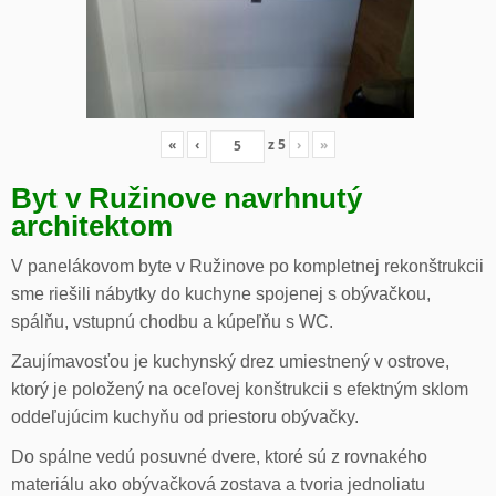
«
‹
z
5
›
»
Byt v Ružinove navrhnutý
architektom
V panelákovom byte v Ružinove po kompletnej rekonštrukcii
sme riešili nábytky do kuchyne spojenej s obývačkou,
spálňu, vstupnú chodbu a kúpeľňu s WC.
Zaujímavosťou je kuchynský drez umiestnený v ostrove,
ktorý je položený na oceľovej konštrukcii s efektným sklom
oddeľujúcim kuchyňu od priestoru obývačky.
Do spálne vedú posuvné dvere, ktoré sú z rovnakého
materiálu ako obývačková zostava a tvoria jednoliatu