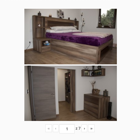
«
‹
z
7
›
»