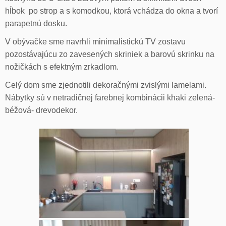
hĺbok po strop a s komodkou, ktorá vchádza do okna a tvorí
parapetnú dosku.
V obývačke sme navrhli minimalistickú TV zostavu
pozostávajúcu zo zavesených skriniek a barovú skrinku na
nožičkách s efektným zrkadlom.
Celý dom sme zjednotili dekoračnými zvislými lamelami.
Nábytky sú v netradičnej farebnej kombinácii khaki zelená-
béžová- drevodekor.