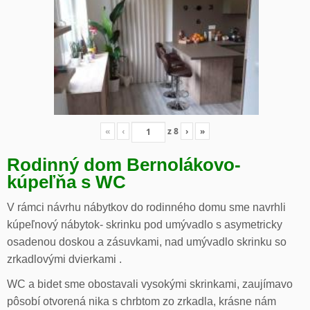
«
‹
z
8
›
»
Rodinný dom Bernolákovo-
kúpeľňa s WC
V rámci návrhu nábytkov do rodinného domu sme navrhli
kúpeľnový nábytok- skrinku pod umývadlo s asymetricky
osadenou doskou a zásuvkami, nad umývadlo skrinku so
zrkadlovými dvierkami .
WC a bidet sme obostavali vysokými skrinkami, zaujímavo
pôsobí otvorená nika s chrbtom zo zrkadla, krásne nám