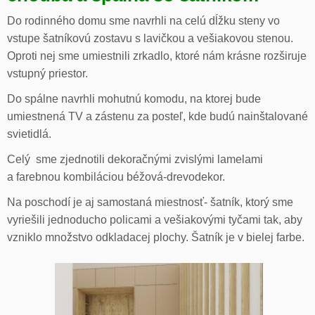
Do rodinného domu sme navrhli na celú dĺžku steny vo
vstupe šatníkovú zostavu s lavičkou a vešiakovou stenou.
Oproti nej sme umiestnili zrkadlo, ktoré nám krásne rozširuje
vstupný priestor.
Do spálne navrhli mohutnú komodu, na ktorej bude
umiestnená TV a zástenu za posteľ, kde budú nainštalované
svietidlá.
Celý sme zjednotili dekoračnými zvislými lamelami
a farebnou kombiláciou béžová-drevodekor.
Na poschodí je aj samostaná miestnosť- šatník, ktorý sme
vyriešili jednoducho policami a vešiakovými tyčami tak, aby
vzniklo množstvo odkladacej plochy. Šatník je v bielej farbe.