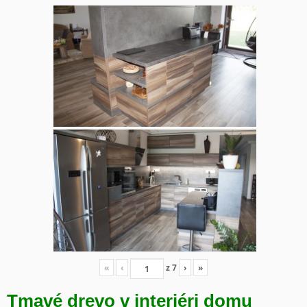
«
‹
z
7
›
»
Tmavé drevo v interiéri domu