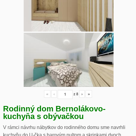
«
‹
z
8
›
»
Rodinný dom Bernolákovo-
kuchyňa s obývačkou
V rámci návrhu nábytkov do rodinného domu sme navrhli
kuchyňu do U-čka s barovým pultom a skrinkami dvoch