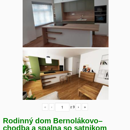
«
‹
z
9
›
»
Rodinný dom Bernolákovo
–
chodba a spalna so satnikom