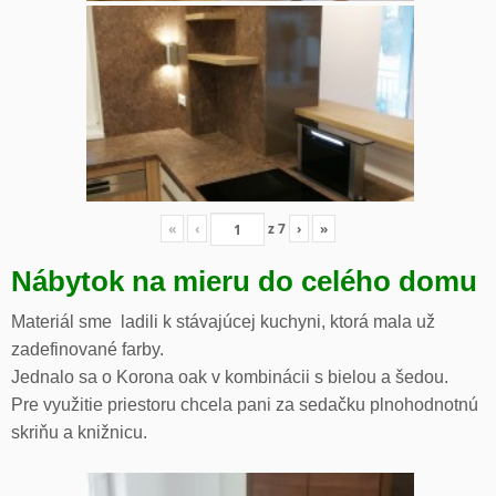
«
‹
z
7
›
»
Nábytok na mieru do celého domu
Materiál sme ladili k stávajúcej kuchyni, ktorá mala už
zadefinované farby.
Jednalo sa o Korona oak v kombinácii s bielou a šedou.
Pre využitie priestoru chcela pani za sedačku plnohodnotnú
skriňu a knižnicu.