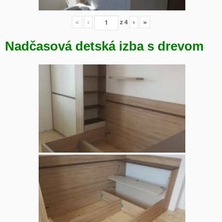
«
‹
z
4
›
»
Nadčasová detská izba s drevom