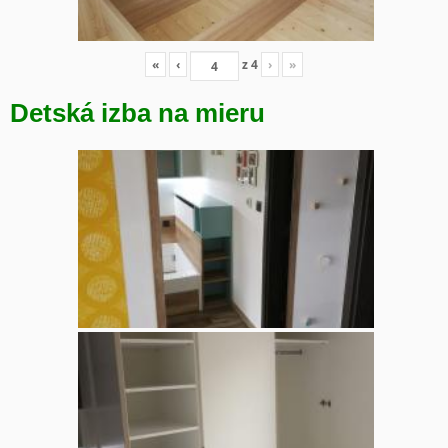
«
‹
z
4
›
»
Detská izba na mieru