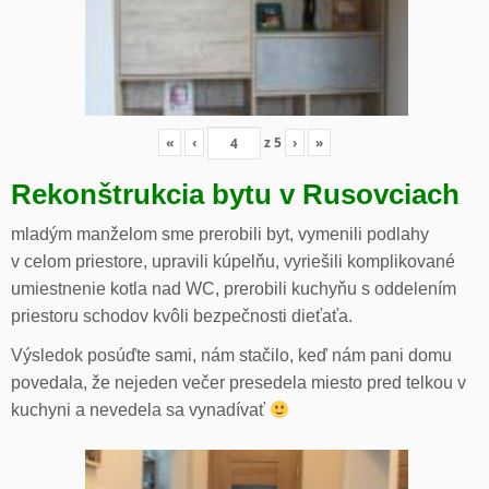
«
‹
z
5
›
»
Rekonštrukcia bytu v Rusovciach
mladým manželom sme prerobili byt, vymenili podlahy
v celom priestore, upravili kúpelňu, vyriešili komplikované
umiestnenie kotla nad WC, prerobili kuchyňu s oddelením
priestoru schodov kvôli bezpečnosti dieťaťa.
Výsledok posúďte sami, nám stačilo, keď nám pani domu
povedala, že nejeden večer presedela miesto pred telkou v
kuchyni a nevedela sa vynadívať