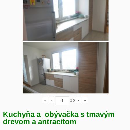
«
‹
z
5
›
»
Kuchyňa a obývačka s tmavým
drevom a antracitom