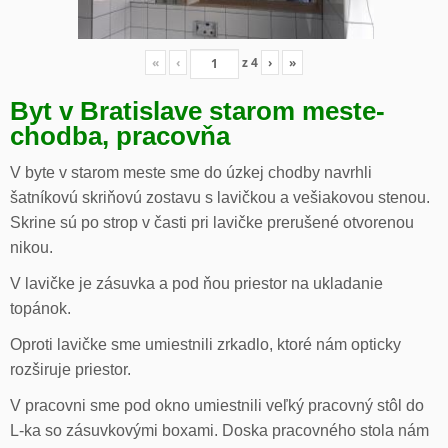
«
‹
z
4
›
»
Byt v Bratislave starom meste-
chodba, pracovňa
V byte v starom meste sme do úzkej chodby navrhli
šatníkovú skriňovú zostavu s lavičkou a vešiakovou stenou.
Skrine sú po strop v časti pri lavičke prerušené otvorenou
nikou.
V lavičke je zásuvka a pod ňou priestor na ukladanie
topánok.
Oproti lavičke sme umiestnili zrkadlo, ktoré nám opticky
rozširuje priestor.
V pracovni sme pod okno umiestnili veľký pracovný stôl do
L-ka so zásuvkovými boxami. Doska pracovného stola nám