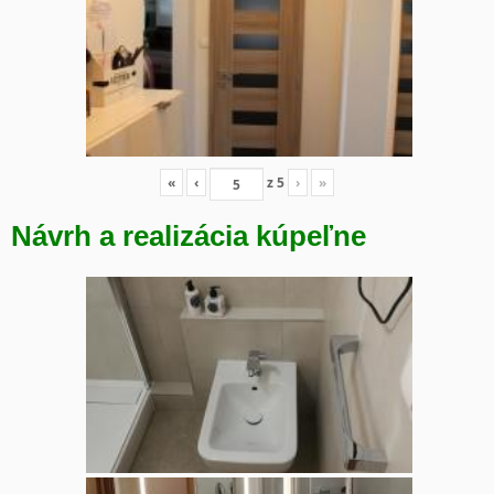
«
‹
z
5
›
»
Návrh a realizácia kúpeľne