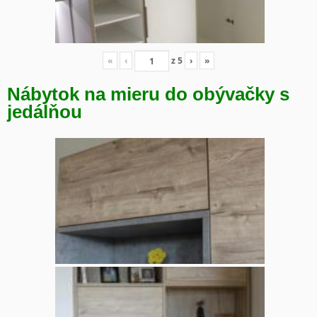
«
‹
z
5
›
»
Nábytok na mieru do obývačky s
jedálňou