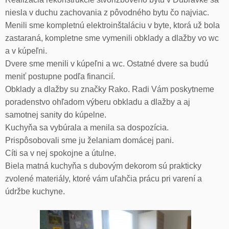
niesla v duchu zachovania z pôvodného bytu čo najviac.
Menili sme kompletnú elektroinštaláciu v byte, ktorá už bola
zastaraná, kompletne sme vymenili obklady a dlažby vo wc
a v kúpeľni.
Dvere sme menili v kúpeľni a wc. Ostatné dvere sa budú
meniť postupne podľa financií.
Obklady a dlažby su značky Rako. Radi Vám poskytneme
poradenstvo ohľadom výberu obkladu a dlažby a aj
samotnej sanity do kúpelne.
Kuchyňa sa vybúrala a menila sa dospozícia.
Prispôsobovali sme ju želaniam domácej pani.
Cíti sa v nej spokojne a útulne.
Biela matná kuchyňa s dubovým dekorom sú prakticky
zvolené materiály, ktoré vám uľahčia prácu pri varení a
údržbe kuchyne.