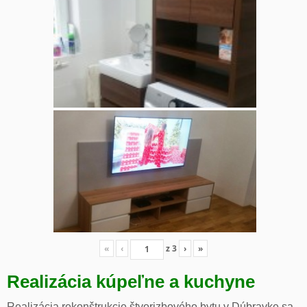
«
‹
z
3
›
»
Realizácia kúpeľne a kuchyne
Realizácia rekonštrukcie štvorizbového bytu v Dúbravke sa