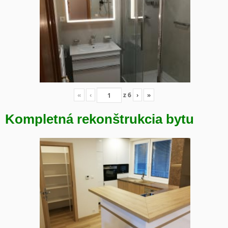
«
‹
z
6
›
»
Kompletná rekonštrukcia bytu