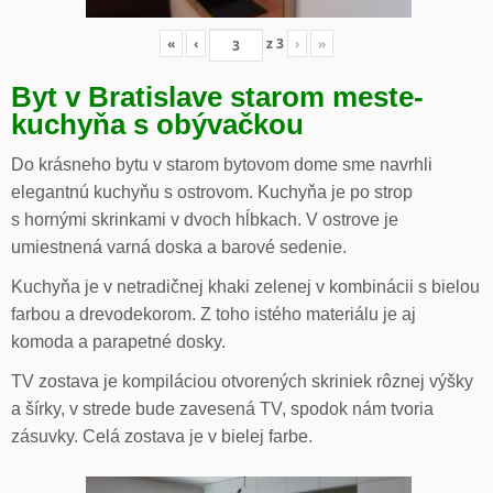
«
‹
z
3
›
»
Byt v Bratislave starom meste-
kuchyňa s obývačkou
Do krásneho bytu v starom bytovom dome sme navrhli
elegantnú kuchyňu s ostrovom. Kuchyňa je po strop
s hornými skrinkami v dvoch hĺbkach. V ostrove je
umiestnená varná doska a barové sedenie.
Kuchyňa je v netradičnej khaki zelenej v kombinácii s bielou
farbou a drevodekorom. Z toho istého materiálu je aj
komoda a parapetné dosky.
TV zostava je kompiláciou otvorených skriniek rôznej výšky
a šírky, v strede bude zavesená TV, spodok nám tvoria
zásuvky. Celá zostava je v bielej farbe.