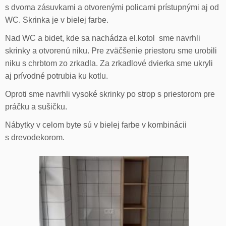
s dvoma zásuvkami a otvorenými policami prístupnými aj od
WC. Skrinka je v bielej farbe.
Nad WC a bidet, kde sa nachádza el.kotol sme navrhli
skrinky a otvorenú niku. Pre zväčšenie priestoru sme urobili
niku s chrbtom zo zrkadla. Za zrkadlové dvierka sme ukryli
aj prívodné potrubia ku kotlu.
Oproti sme navrhli vysoké skrinky po strop s priestorom pre
práčku a sušičku.
Nábytky v celom byte sú v bielej farbe v kombinácii
s drevodekorom.