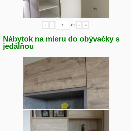
«
‹
z
5
›
»
Nábytok na mieru do obývačky s
jedálňou