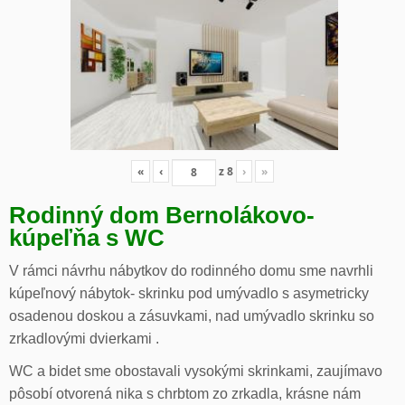
«
‹
z
8
›
»
Rodinný dom Bernolákovo-
kúpeľňa s WC
V rámci návrhu nábytkov do rodinného domu sme navrhli
kúpeľnový nábytok- skrinku pod umývadlo s asymetricky
osadenou doskou a zásuvkami, nad umývadlo skrinku so
zrkadlovými dvierkami .
WC a bidet sme obostavali vysokými skrinkami, zaujímavo
pôsobí otvorená nika s chrbtom zo zrkadla, krásne nám