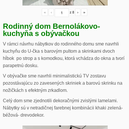
«
‹
z
8
›
»
Rodinný dom Bernolákovo-
kuchyňa s obývačkou
V rámci návrhu nábytkov do rodinného domu sme navrhli
kuchyňu do U-čka s barovým pultom a skrinkami dvoch
hĺbok po strop a s komodkou, ktorá vchádza do okna a tvorí
parapetnú dosku.
V obývačke sme navrhli minimalistickú TV zostavu
pozostávajúcu zo zavesených skriniek a barovú skrinku na
nožičkách s efektným zrkadlom.
Celý dom sme zjednotili dekoračnými zvislými lamelami.
Nábytky sú v netradičnej farebnej kombinácii khaki zelená-
béžová- drevodekor.