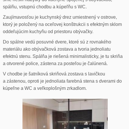
spálňu, vstupnú chodbu a kúpeľňu s WC.
Zaujímavosťou je kuchynský drez umiestnený v ostrove,
ktorý je položený na oceľovej konštrukcii s efektným sklom
oddeľujúcim kuchyňu od priestoru obývačky.
Do spálne vedú posuvné dvere, ktoré sú z rovnakého
materiálu ako obývačková zostava a tvoria jednoliatu
efektnú stenu. Spálňa je riešená minimalisticky, je tu skriňa
a otvorené police, zástena za posteľou je čalúnená.
V chodbe je šatníková skriňová zostava s lavičkou
a zástenou, oproti je jednoliata farebná stena s dverami do
kúpeľne a WC a veľkoplošným zrkadlom.