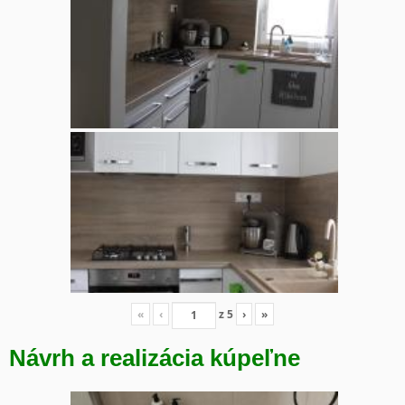
«
‹
z
5
›
»
Návrh a realizácia kúpeľne