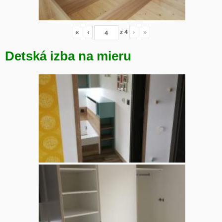
«
‹
z
4
›
»
Detská izba na mieru