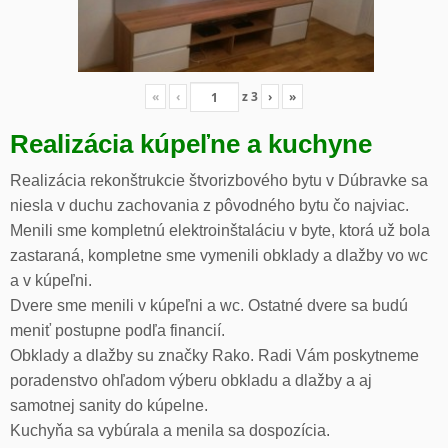
«
‹
z
3
›
»
Realizácia kúpeľne a kuchyne
Realizácia rekonštrukcie štvorizbového bytu v Dúbravke sa
niesla v duchu zachovania z pôvodného bytu čo najviac.
Menili sme kompletnú elektroinštaláciu v byte, ktorá už bola
zastaraná, kompletne sme vymenili obklady a dlažby vo wc
a v kúpeľni.
Dvere sme menili v kúpeľni a wc. Ostatné dvere sa budú
meniť postupne podľa financií.
Obklady a dlažby su značky Rako. Radi Vám poskytneme
poradenstvo ohľadom výberu obkladu a dlažby a aj
samotnej sanity do kúpelne.
Kuchyňa sa vybúrala a menila sa dospozícia.