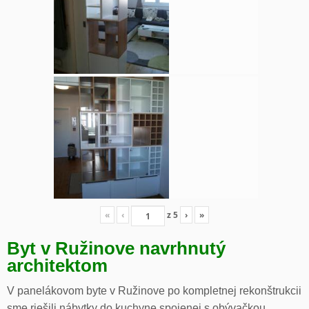
«
‹
z
5
›
»
Byt v Ružinove navrhnutý
architektom
V panelákovom byte v Ružinove po kompletnej rekonštrukcii
sme riešili nábytky do kuchyne spojenej s obývačkou,