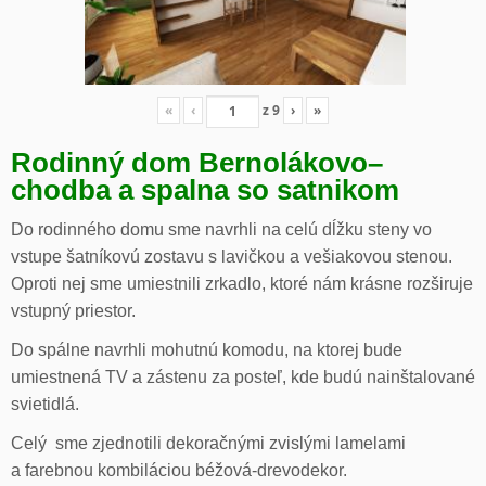
«
‹
z
9
›
»
Rodinný dom Bernolákovo
–
chodba a spalna so satnikom
Do rodinného domu sme navrhli na celú dĺžku steny vo
vstupe šatníkovú zostavu s lavičkou a vešiakovou stenou.
Oproti nej sme umiestnili zrkadlo, ktoré nám krásne rozširuje
vstupný priestor.
Do spálne navrhli mohutnú komodu, na ktorej bude
umiestnená TV a zástenu za posteľ, kde budú nainštalované
svietidlá.
Celý sme zjednotili dekoračnými zvislými lamelami
a farebnou kombiláciou béžová-drevodekor.