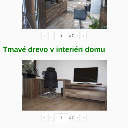
«
‹
z
7
›
»
Tmavé drevo v interiéri domu
«
‹
z
7
›
»