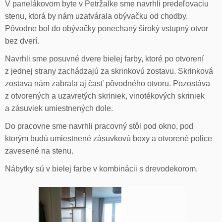
V panelákovom byte v Petržalke sme navrhli predeľovaciu
stenu, ktorá by nám uzatvárala obývačku od chodby.
Pôvodne bol do obývačky ponechaný široký vstupný otvor
bez dverí.
Navrhli sme posuvné dvere bielej farby, ktoré po otvorení
z jednej strany zachádzajú za skrinkovú zostavu. Skrinková
zostava nám zabrala aj časť pôvodného otvoru. Pozostáva
z otvorených a uzavretých skriniek, vinotékových skriniek
a zásuviek umiestnených dole.
Do pracovne sme navrhli pracovný stôl pod okno, pod
ktorým budú umiestnené zásuvkovú boxy a otvorené police
zavesené na stenu.
Nábytky sú v bielej farbe v kombinácii s drevodekorom.