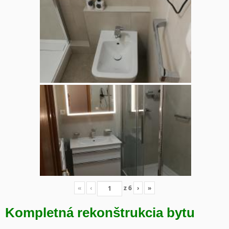
«
‹
z
6
›
»
Kompletná rekonštrukcia bytu