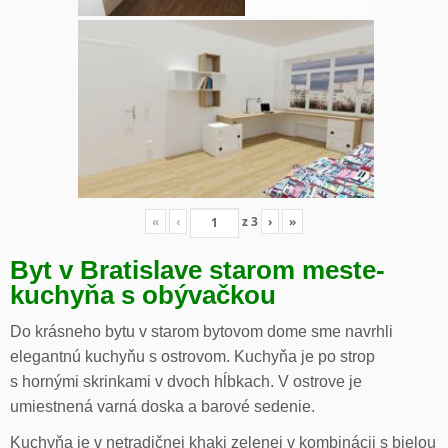
«
‹
z
3
›
»
Byt v Bratislave starom meste-
kuchyňa s obývačkou
Do krásneho bytu v starom bytovom dome sme navrhli
elegantnú kuchyňu s ostrovom. Kuchyňa je po strop
s hornými skrinkami v dvoch hĺbkach. V ostrove je
umiestnená varná doska a barové sedenie.
Kuchyňa je v netradičnej khaki zelenej v kombinácii s bielou