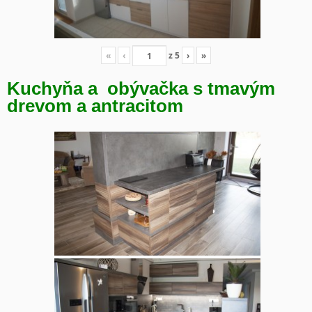
«
‹
z
5
›
»
Kuchyňa a obývačka s tmavým
drevom a antracitom