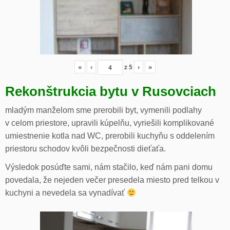
«
‹
z
5
›
»
Rekonštrukcia bytu v Rusovciach
mladým manželom sme prerobili byt, vymenili podlahy
v celom priestore, upravili kúpelňu, vyriešili komplikované
umiestnenie kotla nad WC, prerobili kuchyňu s oddelením
priestoru schodov kvôli bezpečnosti dieťaťa.
Výsledok posúďte sami, nám stačilo, keď nám pani domu
povedala, že nejeden večer presedela miesto pred telkou v
kuchyni a nevedela sa vynadívať