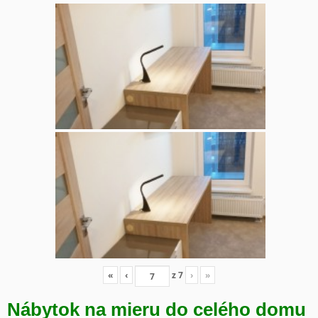
«
‹
z
7
›
»
Nábytok na mieru do celého domu