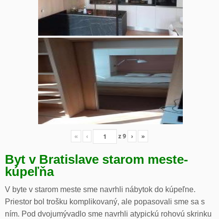
«
‹
z
9
›
»
Byt v Bratislave starom meste-
kúpeľňa
V byte v starom meste sme navrhli nábytok do kúpeľne.
Priestor bol trošku komplikovaný, ale popasovali sme sa s
ním. Pod dvojumývadlo sme navrhli atypickú rohovú skrinku