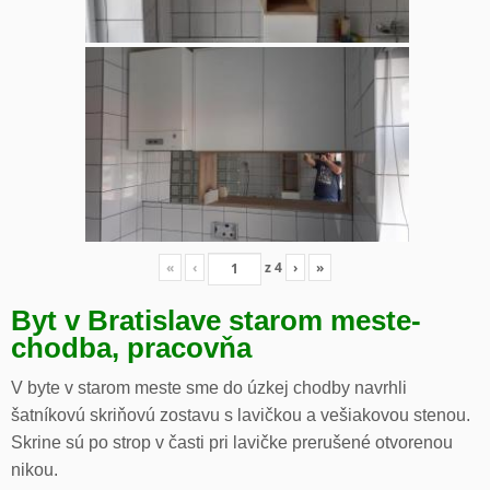
«
‹
z
4
›
»
Byt v Bratislave starom meste-
chodba, pracovňa
V byte v starom meste sme do úzkej chodby navrhli
šatníkovú skriňovú zostavu s lavičkou a vešiakovou stenou.
Skrine sú po strop v časti pri lavičke prerušené otvorenou
nikou.