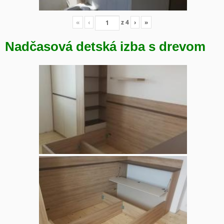
«
‹
z
4
›
»
Nadčasová detská izba s drevom