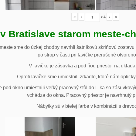
«
‹
z
4
›
»
 v Bratislave starom meste-c
 meste sme do úzkej chodby navrhli šatníkovú skriňovú zostavu 
po strop v časti pri lavičke prerušené otvoren
V lavičke je zásuvka a pod ňou priestor na uklada
Oproti lavičke sme umiestnili zrkadlo, ktoré nám opticky 
e pod okno umiestnili veľký pracovný stôl do L-ka so zásuvko
vchádza do okna. Pracovný priestor je navrhnutý p
Nábytky sú v bielej farbe v kombinácii s drev