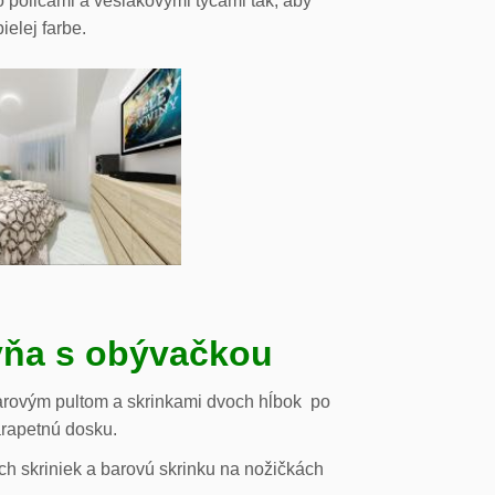
o policami a vešiakovými tyčami tak, aby
ielej farbe.
ňa s obývačkou
arovým pultom a skrinkami dvoch hĺbok po
arapetnú dosku.
h skriniek a barovú skrinku na nožičkách