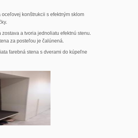
 oceľovej konštrukcii s efektným sklom
čky.
ostava a tvoria jednoliatu efektnú stenu.
stena za posteľou je čalúnená.
liata farebná stena s dverami do kúpeľne