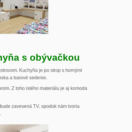
chyňa s obývačkou
strovom. Kuchyňa je po strop s hornými
oska a barové sedenie.
orom. Z toho istého materiálu je aj komoda
de bude zavesená TV, spodok nám tvoria
.