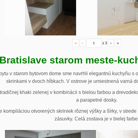
«
‹
z
3
›
»
 Bratislave starom meste-ku
ytu v starom bytovom dome sme navrhli elegantnú kuchyňu s o
skrinkami v dvoch hĺbkach. V ostrove je umiestnená varná d
radičnej khaki zelenej v kombinácii s bielou farbou a drevodek
a parapetné dosky.
e kompiláciou otvorených skriniek rôznej výšky a šírky, v stre
zásuvky. Celá zostava je v bielej farbe