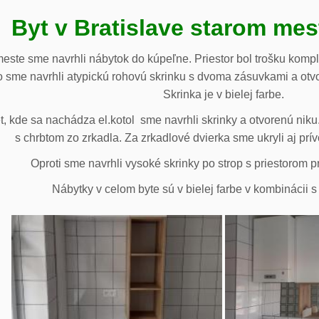
Byt v Bratislave starom me
meste sme navrhli nábytok do kúpeľne. Priestor bol trošku komp
 sme navrhli atypickú rohovú skrinku s dvoma zásuvkami a otv
Skrinka je v bielej farbe.
 kde sa nachádza el.kotol sme navrhli skrinky a otvorenú niku.
s chrbtom zo zrkadla. Za zrkadlové dvierka sme ukryli aj prív
Oproti sme navrhli vysoké skrinky po strop s priestorom p
Nábytky v celom byte sú v bielej farbe v kombinácii 