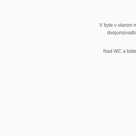
V byte v starom 
dvojumývadlo
Nad WC a bidet,