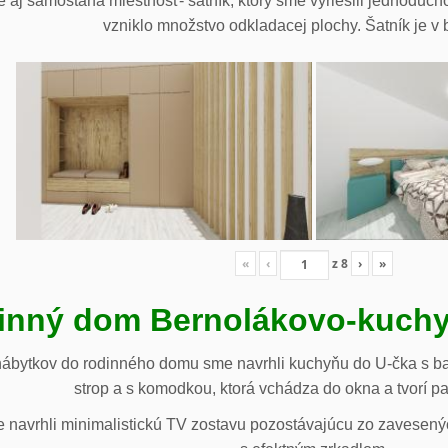
 aj samostaná miestnosť- šatník, ktorý sme vyriešili jednoduch
vzniklo množstvo odkladacej plochy. Šatník je v b
«
‹
z
8
›
»
inný dom Bernolákovo-kuchy
nábytkov do rodinného domu sme navrhli kuchyňu do U-čka s b
strop a s komodkou, ktorá vchádza do okna a tvorí p
navrhli minimalistickú TV zostavu pozostávajúcu zo zavesenýc