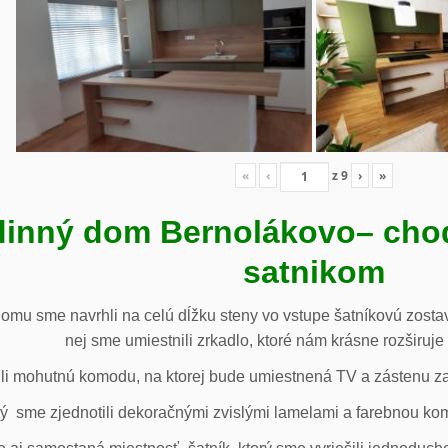
«
‹
z
9
›
»
inný dom Bernolákovo
– cho
satnikom
omu sme navrhli na celú dĺžku steny vo vstupe šatníkovú zostav
nej sme umiestnili zrkadlo, ktoré nám krásne rozširuje 
li mohutnú komodu, na ktorej bude umiestnená TV a zástenu za 
ý sme zjednotili dekoračnými zvislými lamelami a farebnou ko