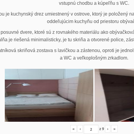
vstupnú chodbu a kúpeľňu s WC.
u je kuchynský drez umiestnený v ostrove, ktorý je položený na
oddeľujúcim kuchyňu od priestoru obýva
posuvné dvere, ktoré sú z rovnakého materiálu ako obývačková z
lňa je riešená minimalisticky, je tu skriňa a otvorené police, zá
tníková skriňová zostava s lavičkou a zástenou, oproti je jedno
a WC a veľkoplošným zrkadlom.
«
‹
z
9
›
»