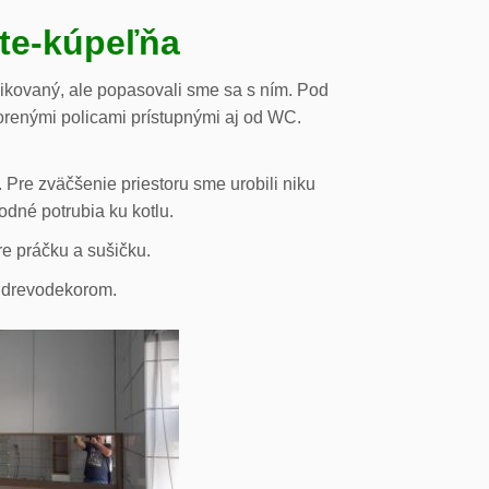
ste-kúpeľňa
likovaný, ale popasovali sme sa s ním. Pod
orenými policami prístupnými aj od WC.
 Pre zväčšenie priestoru sme urobili niku
odné potrubia ku kotlu.
re práčku a sušičku.
s drevodekorom.