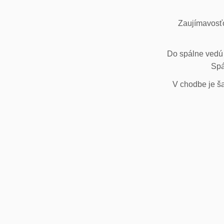
Zaujímavosťo
Do spálne vedú 
Spá
V chodbe je ša