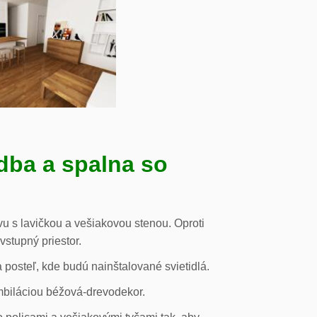
dba a spalna so
u s lavičkou a vešiakovou stenou. Oproti
vstupný priestor.
posteľ, kde budú nainštalované svietidlá.
mbiláciou béžová-drevodekor.