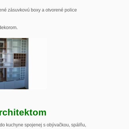
ené zásuvkovú boxy a otvorené police
odekorom.
rchitektom
 do kuchyne spojenej s obývačkou, spálňu,