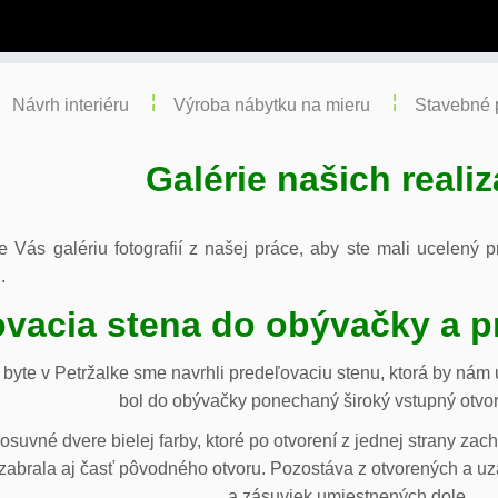
Návrh interiéru
Výroba nábytku na mieru
Stavebné 
Galérie našich realiz
re Vás galériu fotografií z našej práce, aby ste mali ucelený
.
vacia stena do obývačky a p
byte v Petržalke sme navrhli predeľovaciu stenu, ktorá by ná
bol do obývačky ponechaný široký vstupný otvor
osuvné dvere bielej farby, ktoré po otvorení z jednej strany za
abrala aj časť pôvodného otvoru. Pozostáva z otvorených a uza
a zásuviek umiestnených dole.