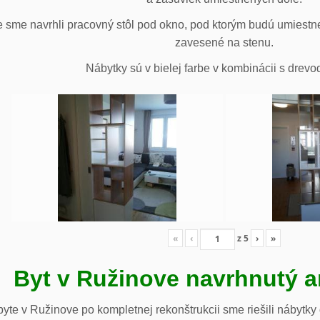
 sme navrhli pracovný stôl pod okno, pod ktorým budú umiestn
zavesené na stenu.
Nábytky sú v bielej farbe v kombinácii s drev
«
‹
z
5
›
»
Byt v Ružinove navrhnutý a
te v Ružinove po kompletnej rekonštrukcii sme riešili nábytky