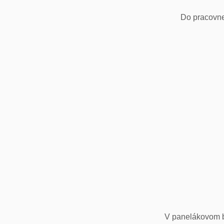
Do pracovne
V panelákovom by