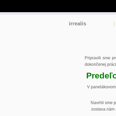
Skip
irrealis
to
content
Pripravili sme p
dokončenej práci
Predeľo
V panelákovom 
Navrhli sme p
zostava nám z