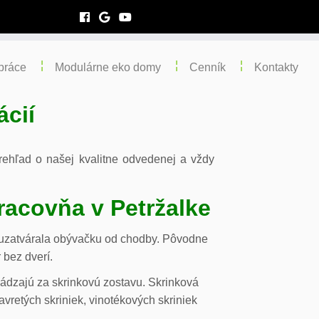
práce
Modulárne eko domy
Cenník
Kontakty
ácií
 prehľad o našej kvalitne odvedenej a vždy
racovňa v Petržalke
m uzatvárala obývačku od chodby. Pôvodne
 bez dverí.
chádzajú za skrinkovú zostavu. Skrinková
vretých skriniek, vinotékových skriniek