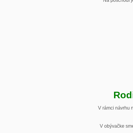
Na poschodí je
Rod
V rámci návrhu 
V obývačke sme 