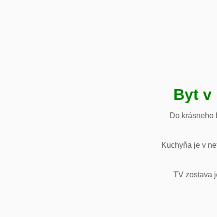
Byt v
Do krásneho b
Kuchyňa je v net
TV zostava j