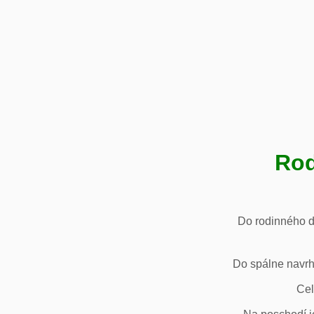
Rod
Do rodinného d
Do spálne navrh
Cel