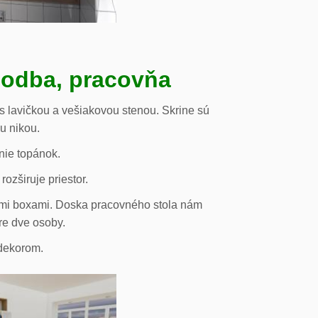
hodba, pracovňa
s lavičkou a vešiakovou stenou. Skrine sú
ou nikou.
nie topánok.
rozširuje priestor.
vými boxami. Doska pracovného stola nám
re dve osoby.
odekorom.