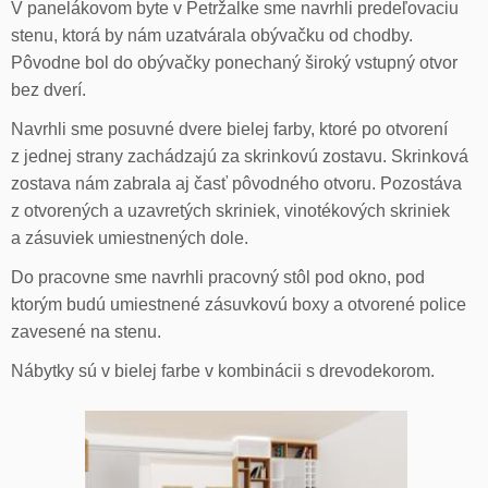
V panelákovom byte v Petržalke sme navrhli predeľovaciu
stenu, ktorá by nám uzatvárala obývačku od chodby.
Pôvodne bol do obývačky ponechaný široký vstupný otvor
bez dverí.
Navrhli sme posuvné dvere bielej farby, ktoré po otvorení
z jednej strany zachádzajú za skrinkovú zostavu. Skrinková
zostava nám zabrala aj časť pôvodného otvoru. Pozostáva
z otvorených a uzavretých skriniek, vinotékových skriniek
a zásuviek umiestnených dole.
Do pracovne sme navrhli pracovný stôl pod okno, pod
ktorým budú umiestnené zásuvkovú boxy a otvorené police
zavesené na stenu.
Nábytky sú v bielej farbe v kombinácii s drevodekorom.