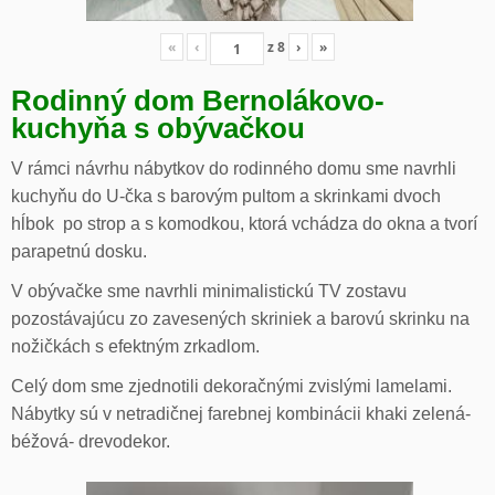
«
‹
z
8
›
»
Rodinný dom Bernolákovo-
kuchyňa s obývačkou
V rámci návrhu nábytkov do rodinného domu sme navrhli
kuchyňu do U-čka s barovým pultom a skrinkami dvoch
hĺbok po strop a s komodkou, ktorá vchádza do okna a tvorí
parapetnú dosku.
V obývačke sme navrhli minimalistickú TV zostavu
pozostávajúcu zo zavesených skriniek a barovú skrinku na
nožičkách s efektným zrkadlom.
Celý dom sme zjednotili dekoračnými zvislými lamelami.
Nábytky sú v netradičnej farebnej kombinácii khaki zelená-
béžová- drevodekor.