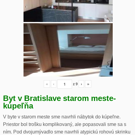
«
‹
z
9
›
»
Byt v Bratislave starom meste-
kúpeľňa
V byte v starom meste sme navrhli nábytok do kúpeľne.
Priestor bol trošku komplikovaný, ale popasovali sme sa s
ním. Pod dvojumývadlo sme navrhli atypickú rohovú skrinku