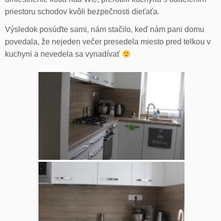
priestoru schodov kvôli bezpečnosti dieťaťa.
Výsledok posúďte sami, nám stačilo, keď nám pani domu
povedala, že nejeden večer presedela miesto pred telkou v
kuchyni a nevedela sa vynadívať