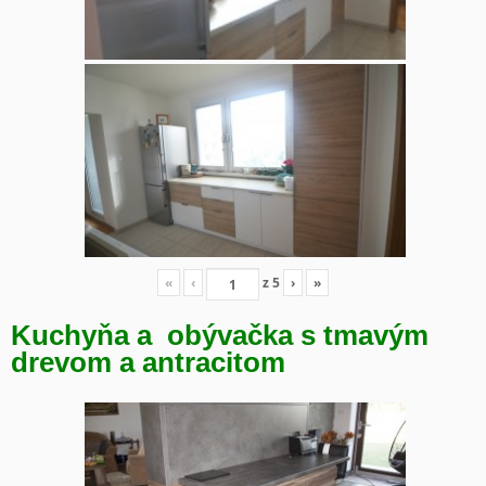
«
‹
z
5
›
»
Kuchyňa a obývačka s tmavým
drevom a antracitom