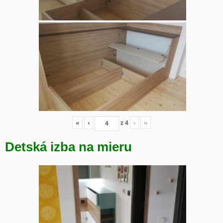
«
‹
z
4
›
»
Detská izba na mieru