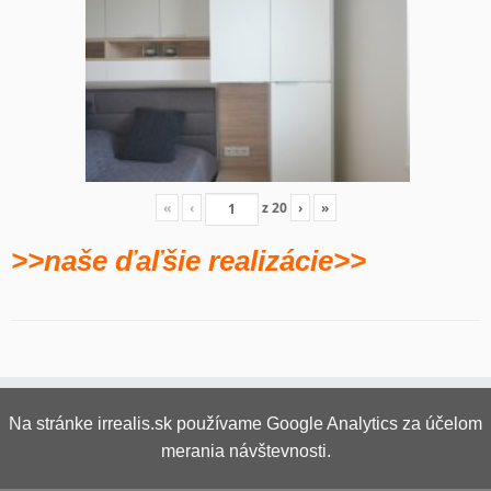
«
‹
z
20
›
»
>>naše ďaľšie realizácie>>
Na stránke irrealis.sk používame Google Analytics za účelom
merania návštevnosti.