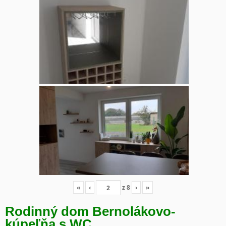
«
‹
z
8
›
»
Rodinný dom Bernolákovo-
kúpeľňa s WC