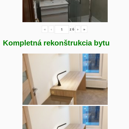
«
‹
z
6
›
»
Kompletná rekonštrukcia bytu