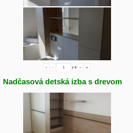
«
‹
z
4
›
»
Nadčasová detská izba s drevom