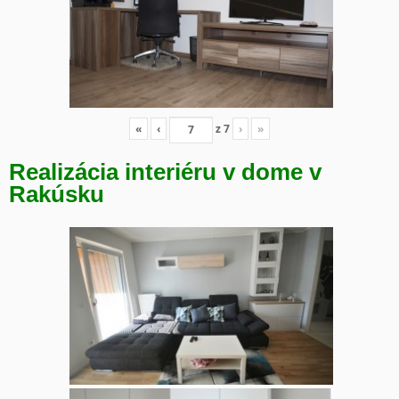
«
‹
z
7
›
»
Realizácia interiéru v dome v
Rakúsku