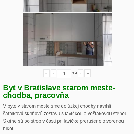
«
‹
z
4
›
»
Byt v Bratislave starom meste-
chodba, pracovňa
V byte v starom meste sme do úzkej chodby navrhli
šatníkovú skriňovú zostavu s lavičkou a vešiakovou stenou.
Skrine sú po strop v časti pri lavičke prerušené otvorenou
nikou.