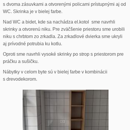
s dvoma zásuvkami a otvorenými policami prístupnými aj od
WC. Skrinka je v bielej farbe.
Nad WC a bidet, kde sa nachádza el.kotol sme navrhli
skrinky a otvorenú niku. Pre zväčšenie priestoru sme urobili
niku s chrbtom zo zrkadla. Za zrkadlové dvierka sme ukryli
aj prívodné potrubia ku kotlu.
Oproti sme navrhli vysoké skrinky po strop s priestorom pre
práčku a sušičku.
Nábytky v celom byte sú v bielej farbe v kombinácii
s drevodekorom.