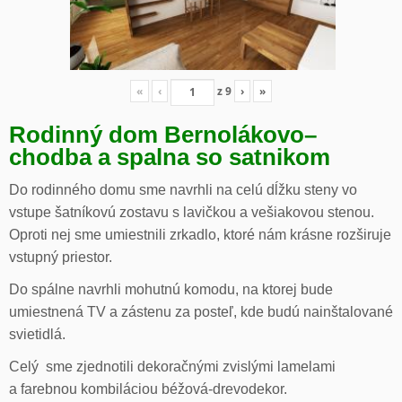
«
‹
z
9
›
»
Rodinný dom Bernolákovo
–
chodba a spalna so satnikom
Do rodinného domu sme navrhli na celú dĺžku steny vo
vstupe šatníkovú zostavu s lavičkou a vešiakovou stenou.
Oproti nej sme umiestnili zrkadlo, ktoré nám krásne rozširuje
vstupný priestor.
Do spálne navrhli mohutnú komodu, na ktorej bude
umiestnená TV a zástenu za posteľ, kde budú nainštalované
svietidlá.
Celý sme zjednotili dekoračnými zvislými lamelami
a farebnou kombiláciou béžová-drevodekor.