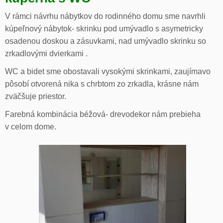
V rámci návrhu nábytkov do rodinného domu sme navrhli
kúpeľnový nábytok- skrinku pod umývadlo s asymetricky
osadenou doskou a zásuvkami, nad umývadlo skrinku so
zrkadlovými dvierkami .
WC a bidet sme obostavali vysokými skrinkami, zaujímavo
pôsobí otvorená nika s chrbtom zo zrkadla, krásne nám
zväčšuje priestor.
Farebná kombinácia béžová- drevodekor nám prebieha
v celom dome.