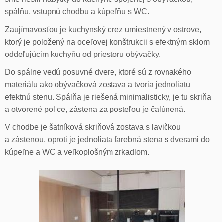
spálňu, vstupnú chodbu a kúpeľňu s WC.
Zaujímavosťou je kuchynský drez umiestnený v ostrove,
ktorý je položený na oceľovej konštrukcii s efektným sklom
oddeľujúcim kuchyňu od priestoru obývačky.
Do spálne vedú posuvné dvere, ktoré sú z rovnakého
materiálu ako obývačková zostava a tvoria jednoliatu
efektnú stenu. Spálňa je riešená minimalisticky, je tu skriňa
a otvorené police, zástena za posteľou je čalúnená.
V chodbe je šatníková skriňová zostava s lavičkou
a zástenou, oproti je jednoliata farebná stena s dverami do
kúpeľne a WC a veľkoplošným zrkadlom.