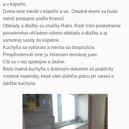
a v kúpeľni.
Dvere sme menili v kúpeľni a wc. Ostatné dvere sa budú
meniť postupne podľa financií.
Obklady a dlažby su značky Rako. Radi Vám poskytneme
poradenstvo ohľadom výberu obkladu a dlažby a aj
samotnej sanity do kúpelne.
Kuchyňa sa vybúrala a menila sa dospozícia.
Prispôsobovali sme ju želaniam domácej pani.
Cíti sa v nej spokojne a útulne.
Biela matná kuchyňa s dubovým dekorom sú prakticky
zvolené materiály, ktoré vám uľahčia prácu pri varení a
údržbe kuchyne.