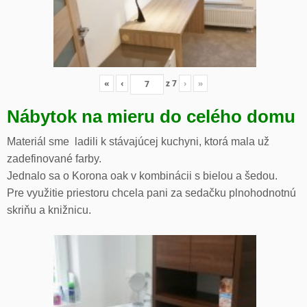
«
‹
z
7
›
»
Nábytok na mieru do celého domu
Materiál sme ladili k stávajúcej kuchyni, ktorá mala už
zadefinované farby.
Jednalo sa o Korona oak v kombinácii s bielou a šedou.
Pre využitie priestoru chcela pani za sedačku plnohodnotnú
skriňu a knižnicu.