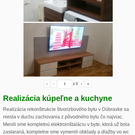
«
‹
z
3
›
»
Realizácia kúpeľne a kuchyne
Realizácia rekonštrukcie štvorizbového bytu v Dúbravke sa
niesla v duchu zachovania z pôvodného bytu čo najviac.
Menili sme kompletnú elektroinštaláciu v byte, ktorá už bola
zastaraná, kompletne sme vymenili obklady a dlažby vo wc