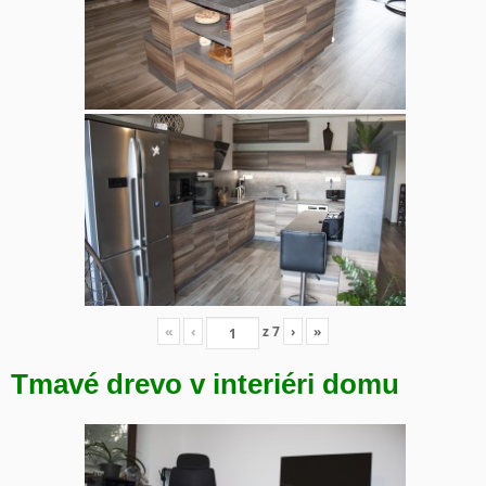
«
‹
z
7
›
»
Tmavé drevo v interiéri domu