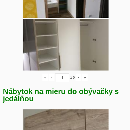
«
‹
z
5
›
»
Nábytok na mieru do obývačky s
jedálňou