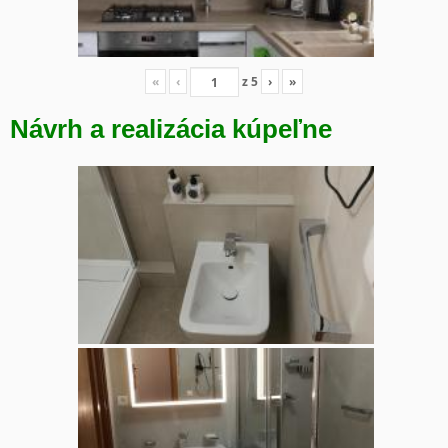
«
‹
z
5
›
»
Návrh a realizácia kúpeľne