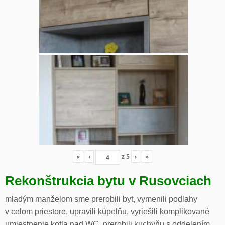
«
‹
z
5
›
»
Rekonštrukcia bytu v Rusovciach
mladým manželom sme prerobili byt, vymenili podlahy
v celom priestore, upravili kúpelňu, vyriešili komplikované
umiestnenie kotla nad WC, prerobili kuchyňu s oddelením