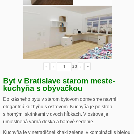
«
‹
z
3
›
»
Byt v Bratislave starom meste-
kuchyňa s obývačkou
Do krásneho bytu v starom bytovom dome sme navrhli
elegantnú kuchyňu s ostrovom. Kuchyňa je po strop
s hornými skrinkami v dvoch hĺbkach. V ostrove je
umiestnená varná doska a barové sedenie.
Kuchyňa je v netradičnej khaki zelenej v kombinácii s bielou