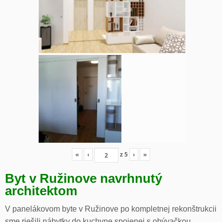
«
‹
z
5
›
»
Byt v Ružinove navrhnutý
architektom
V panelákovom byte v Ružinove po kompletnej rekonštrukcii
sme riešili nábytky do kuchyne spojenej s obývačkou,