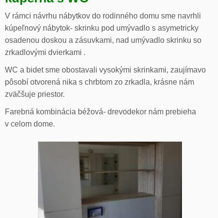
V rámci návrhu nábytkov do rodinného domu sme navrhli
kúpeľnový nábytok- skrinku pod umývadlo s asymetricky
osadenou doskou a zásuvkami, nad umývadlo skrinku so
zrkadlovými dvierkami .
WC a bidet sme obostavali vysokými skrinkami, zaujímavo
pôsobí otvorená nika s chrbtom zo zrkadla, krásne nám
zväčšuje priestor.
Farebná kombinácia béžová- drevodekor nám prebieha
v celom dome.