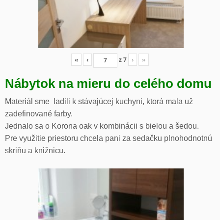
«
‹
z
7
›
»
Nábytok na mieru do celého domu
Materiál sme ladili k stávajúcej kuchyni, ktorá mala už
zadefinované farby.
Jednalo sa o Korona oak v kombinácii s bielou a šedou.
Pre využitie priestoru chcela pani za sedačku plnohodnotnú
skriňu a knižnicu.