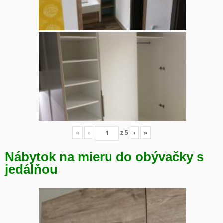
«
‹
z
5
›
»
Nábytok na mieru do obývačky s
jedálňou