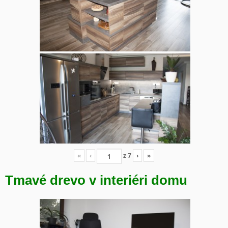
«
‹
z
7
›
»
Tmavé drevo v interiéri domu