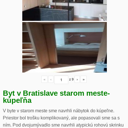
«
‹
z
9
›
»
Byt v Bratislave starom meste-
kúpeľňa
V byte v starom meste sme navrhli nábytok do kúpeľne.
Priestor bol trošku komplikovaný, ale popasovali sme sa s
ním. Pod dvojumývadlo sme navrhli atypickú rohovú skrinku