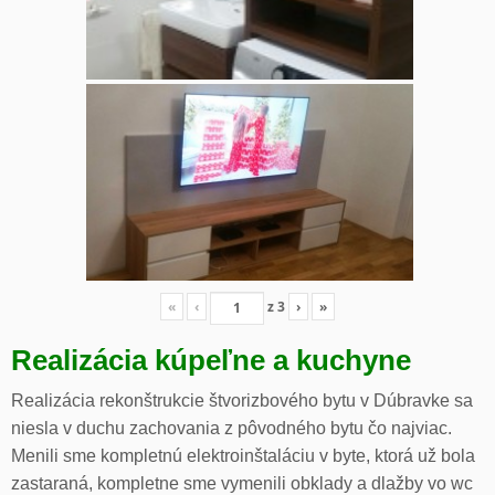
«
‹
z
3
›
»
Realizácia kúpeľne a kuchyne
Realizácia rekonštrukcie štvorizbového bytu v Dúbravke sa
niesla v duchu zachovania z pôvodného bytu čo najviac.
Menili sme kompletnú elektroinštaláciu v byte, ktorá už bola
zastaraná, kompletne sme vymenili obklady a dlažby vo wc