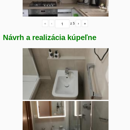
«
‹
z
5
›
»
Návrh a realizácia kúpeľne