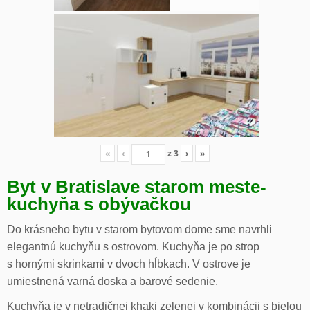
«
‹
z
3
›
»
Byt v Bratislave starom meste-
kuchyňa s obývačkou
Do krásneho bytu v starom bytovom dome sme navrhli
elegantnú kuchyňu s ostrovom. Kuchyňa je po strop
s hornými skrinkami v dvoch hĺbkach. V ostrove je
umiestnená varná doska a barové sedenie.
Kuchyňa je v netradičnej khaki zelenej v kombinácii s bielou