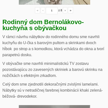
«
‹
z
8
›
»
Rodinný dom Bernolákovo-
kuchyňa s obývačkou
V rámci návrhu nábytkov do rodinného domu sme navrhli
kuchyňu do U-čka s barovým pultom a skrinkami dvoch
hĺbok po strop a s komodkou, ktorá vchádza do okna a tvorí
parapetnú dosku.
V obývačke sme navrhli minimalistickú TV zostavu
pozostávajúcu zo zavesených skriniek a barovú skrinku na
nožičkách s efektným zrkadlom.
Celý dom sme zjednotili dekoračnými zvislými lamelami.
Nábytky sú v netradičnej farebnej kombinácii khaki zelená-
béžová- drevodekor.