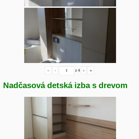
«
‹
z
4
›
»
Nadčasová detská izba s drevom