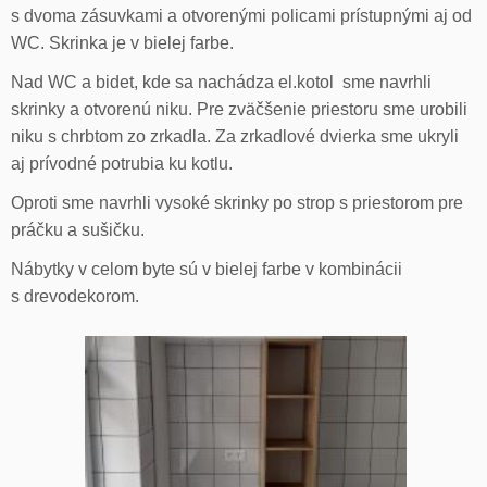
s dvoma zásuvkami a otvorenými policami prístupnými aj od
WC. Skrinka je v bielej farbe.
Nad WC a bidet, kde sa nachádza el.kotol sme navrhli
skrinky a otvorenú niku. Pre zväčšenie priestoru sme urobili
niku s chrbtom zo zrkadla. Za zrkadlové dvierka sme ukryli
aj prívodné potrubia ku kotlu.
Oproti sme navrhli vysoké skrinky po strop s priestorom pre
práčku a sušičku.
Nábytky v celom byte sú v bielej farbe v kombinácii
s drevodekorom.