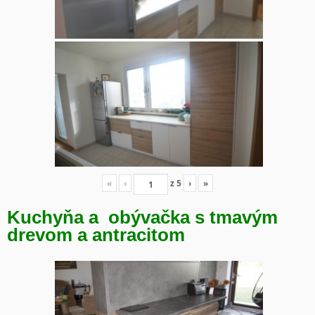
«
‹
z
5
›
»
Kuchyňa a obývačka s tmavým
drevom a antracitom