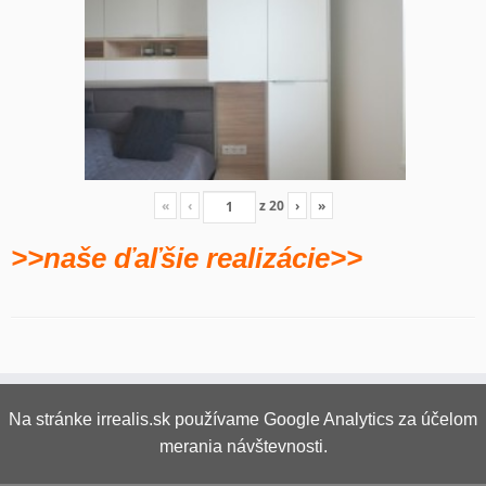
«
‹
z
20
›
»
>>naše ďaľšie realizácie>>
Na stránke irrealis.sk používame Google Analytics za účelom
merania návštevnosti.