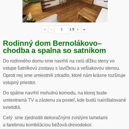
«
‹
z
9
›
»
Rodinný dom Bernolákovo
–
chodba a spalna so satnikom
Do rodinného domu sme navrhli na celú dĺžku steny vo
vstupe šatníkovú zostavu s lavičkou a vešiakovou stenou.
Oproti nej sme umiestnili zrkadlo, ktoré nám krásne rozširuje
vstupný priestor.
Do spálne navrhli mohutnú komodu, na ktorej bude
umiestnená TV a zástenu za posteľ, kde budú nainštalované
svietidlá.
Celý sme zjednotili dekoračnými zvislými lamelami
a farebnou kombiláciou béžová-drevodekor.