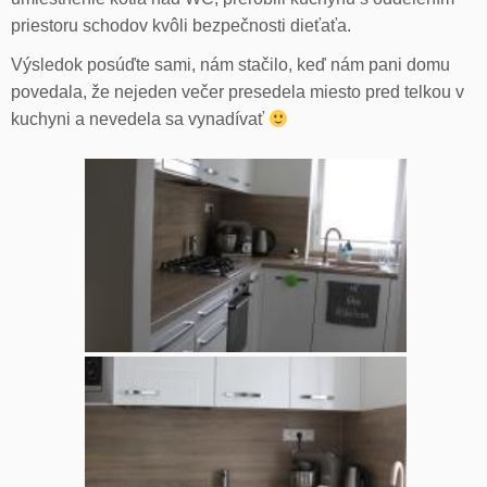
priestoru schodov kvôli bezpečnosti dieťaťa.
Výsledok posúďte sami, nám stačilo, keď nám pani domu
povedala, že nejeden večer presedela miesto pred telkou v
kuchyni a nevedela sa vynadívať