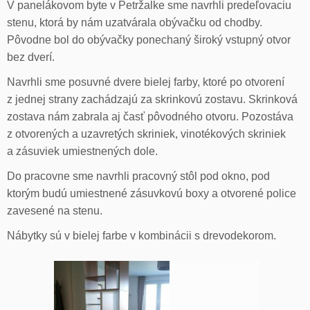
V panelákovom byte v Petržalke sme navrhli predeľovaciu
stenu, ktorá by nám uzatvárala obývačku od chodby.
Pôvodne bol do obývačky ponechaný široký vstupný otvor
bez dverí.
Navrhli sme posuvné dvere bielej farby, ktoré po otvorení
z jednej strany zachádzajú za skrinkovú zostavu. Skrinková
zostava nám zabrala aj časť pôvodného otvoru. Pozostáva
z otvorených a uzavretých skriniek, vinotékových skriniek
a zásuviek umiestnených dole.
Do pracovne sme navrhli pracovný stôl pod okno, pod
ktorým budú umiestnené zásuvkovú boxy a otvorené police
zavesené na stenu.
Nábytky sú v bielej farbe v kombinácii s drevodekorom.