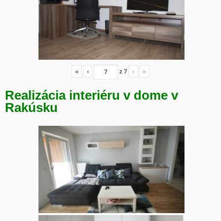
«
‹
z
7
›
»
Realizácia interiéru v dome v
Rakúsku