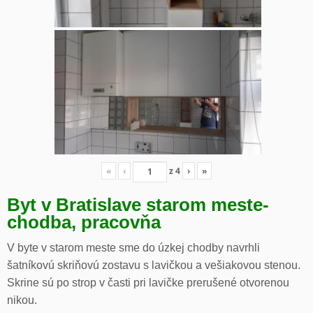
«
‹
z
4
›
»
Byt v Bratislave starom meste-
chodba, pracovňa
V byte v starom meste sme do úzkej chodby navrhli
šatníkovú skriňovú zostavu s lavičkou a vešiakovou stenou.
Skrine sú po strop v časti pri lavičke prerušené otvorenou
nikou.