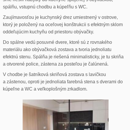
spálňu, vstupnú chodbu a kúpeľňu s WC.
Zaujímavosťou je kuchynský drez umiestnený v ostrove,
ktorý je položený na oceľovej konštrukcii s efektným sklom
oddeľujúcim kuchyňu od priestoru obývačky.
Do spálne vedú posuvné dvere, ktoré sú z rovnakého
materiálu ako obývačková zostava a tvoria jednoliatu
efektnú stenu. Spálňa je riešená minimalisticky, je tu skriňa
a otvorené police, zástena za posteľou je čalúnená.
V chodbe je šatníková skriňová zostava s lavičkou
a zástenou, oproti je jednoliata farebná stena s dverami do
kúpeľne a WC a veľkoplošným zrkadlom.