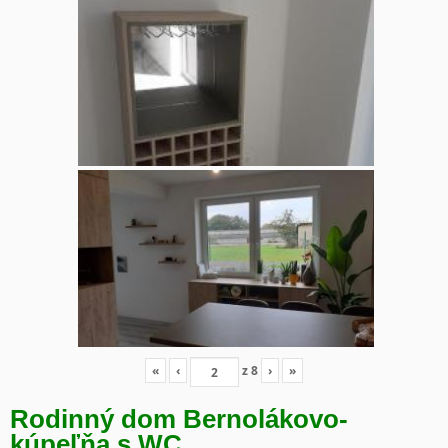
«
‹
z
8
›
»
Rodinný dom Bernolákovo-
kúpeľňa s WC