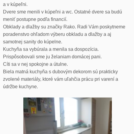
a v kúpeľni.
Dvere sme menili v kúpeľni a wc. Ostatné dvere sa budú
meniť postupne podľa financií.
Obklady a dlažby su značky Rako. Radi Vám poskytneme
poradenstvo ohľadom výberu obkladu a dlažby a aj
samotnej sanity do kúpelne.
Kuchyňa sa vybúrala a menila sa dospozícia.
Prispôsobovali sme ju želaniam domácej pani.
Cíti sa v nej spokojne a útulne.
Biela matná kuchyňa s dubovým dekorom sú prakticky
zvolené materiály, ktoré vám uľahčia prácu pri varení a
údržbe kuchyne.