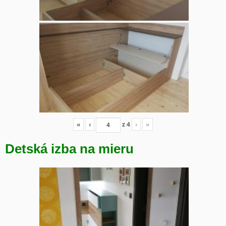
«
‹
z
4
›
»
Detská izba na mieru