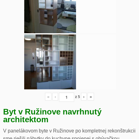
«
‹
z
5
›
»
Byt v Ružinove navrhnutý
architektom
V panelákovom byte v Ružinove po kompletnej rekonštrukcii
sme riešili nábytky do kuchyne spojenej s obývačkou,