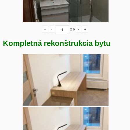
«
‹
z
6
›
»
Kompletná rekonštrukcia bytu