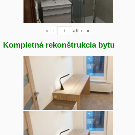
«
‹
z
6
›
»
Kompletná rekonštrukcia bytu