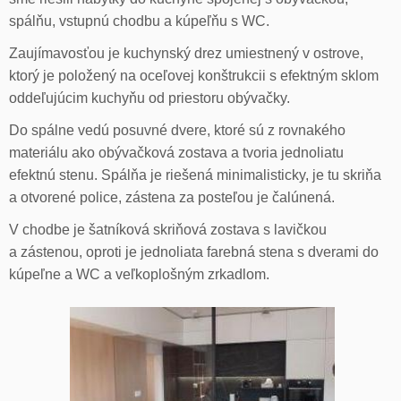
spálňu, vstupnú chodbu a kúpeľňu s WC.
Zaujímavosťou je kuchynský drez umiestnený v ostrove,
ktorý je položený na oceľovej konštrukcii s efektným sklom
oddeľujúcim kuchyňu od priestoru obývačky.
Do spálne vedú posuvné dvere, ktoré sú z rovnakého
materiálu ako obývačková zostava a tvoria jednoliatu
efektnú stenu. Spálňa je riešená minimalisticky, je tu skriňa
a otvorené police, zástena za posteľou je čalúnená.
V chodbe je šatníková skriňová zostava s lavičkou
a zástenou, oproti je jednoliata farebná stena s dverami do
kúpeľne a WC a veľkoplošným zrkadlom.