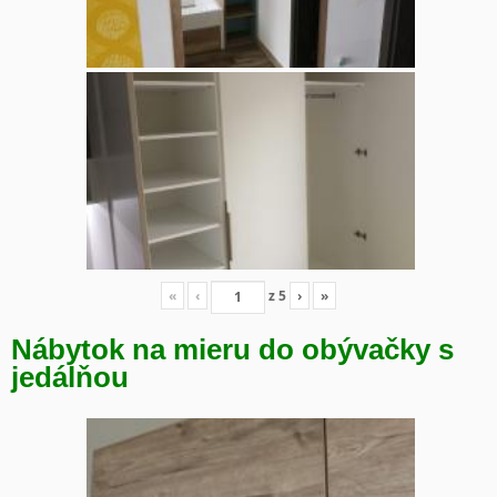
«
‹
z
5
›
»
Nábytok na mieru do obývačky s
jedálňou