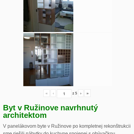
«
‹
z
5
›
»
Byt v Ružinove navrhnutý
architektom
V panelákovom byte v Ružinove po kompletnej rekonštrukcii
sme riešili nábytky do kuchyne spojenej s obývačkou,