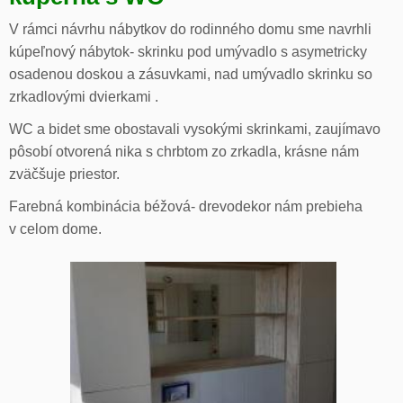
V rámci návrhu nábytkov do rodinného domu sme navrhli
kúpeľnový nábytok- skrinku pod umývadlo s asymetricky
osadenou doskou a zásuvkami, nad umývadlo skrinku so
zrkadlovými dvierkami .
WC a bidet sme obostavali vysokými skrinkami, zaujímavo
pôsobí otvorená nika s chrbtom zo zrkadla, krásne nám
zväčšuje priestor.
Farebná kombinácia béžová- drevodekor nám prebieha
v celom dome.