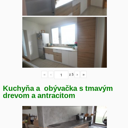
«
‹
z
5
›
»
Kuchyňa a obývačka s tmavým
drevom a antracitom