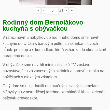
«
‹
z
8
›
»
Rodinný dom Bernolákovo-
kuchyňa s obývačkou
V rámci návrhu nábytkov do rodinného domu sme navrhli
kuchyňu do U-čka s barovým pultom a skrinkami dvoch
hĺbok po strop a s komodkou, ktorá vchádza do okna a tvorí
parapetnú dosku.
V obývačke sme navrhli minimalistickú TV zostavu
pozostávajúcu zo zavesených skriniek a barovú skrinku na
nožičkách s efektným zrkadlom.
Celý dom sme zjednotili dekoračnými zvislými lamelami.
Nábytky sú v netradičnej farebnej kombinácii khaki zelená-
béžová- drevodekor.