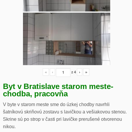
«
‹
z
4
›
»
Byt v Bratislave starom meste-
chodba, pracovňa
V byte v starom meste sme do úzkej chodby navrhli
šatníkovú skriňovú zostavu s lavičkou a vešiakovou stenou.
Skrine sú po strop v časti pri lavičke prerušené otvorenou
nikou.