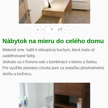
«
‹
z
7
›
»
Nábytok na mieru do celého domu
Materiál sme ladili k stávajúcej kuchyni, ktorá mala už
zadefinované farby.
Jednalo sa o Korona oak v kombinácii s bielou a šedou.
Pre využitie priestoru chcela pani za sedačku plnohodnotnú
skriňu a knižnicu.