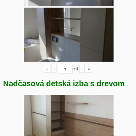
«
‹
z
4
›
»
Nadčasová detská izba s drevom