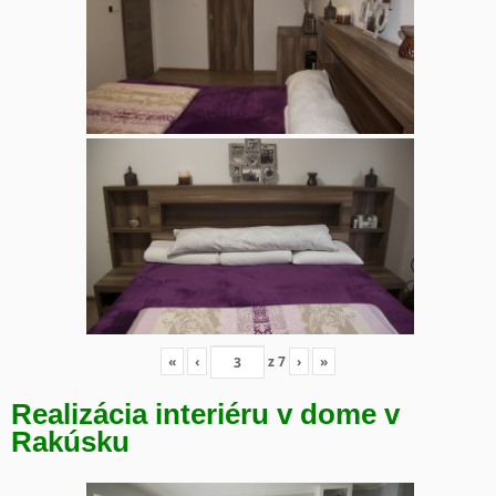
«
‹
z
7
›
»
Realizácia interiéru v dome v
Rakúsku