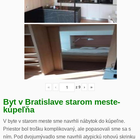
«
‹
z
9
›
»
Byt v Bratislave starom meste-
kúpeľňa
V byte v starom meste sme navrhli nábytok do kúpeľne.
Priestor bol trošku komplikovaný, ale popasovali sme sa s
ním. Pod dvojumývadlo sme navrhli atypickú rohovú skrinku