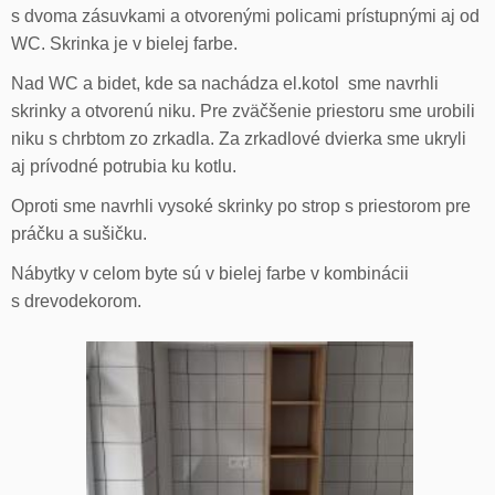
s dvoma zásuvkami a otvorenými policami prístupnými aj od
WC. Skrinka je v bielej farbe.
Nad WC a bidet, kde sa nachádza el.kotol sme navrhli
skrinky a otvorenú niku. Pre zväčšenie priestoru sme urobili
niku s chrbtom zo zrkadla. Za zrkadlové dvierka sme ukryli
aj prívodné potrubia ku kotlu.
Oproti sme navrhli vysoké skrinky po strop s priestorom pre
práčku a sušičku.
Nábytky v celom byte sú v bielej farbe v kombinácii
s drevodekorom.