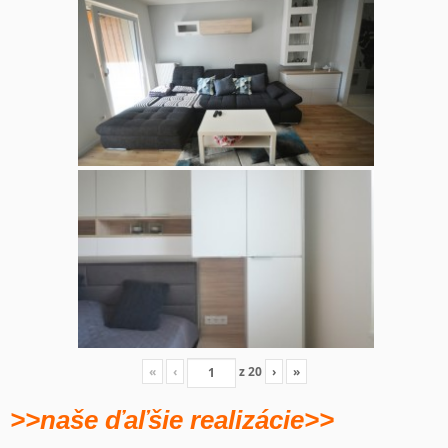
«
‹
z
20
›
»
>>naše ďaľšie realizácie>>