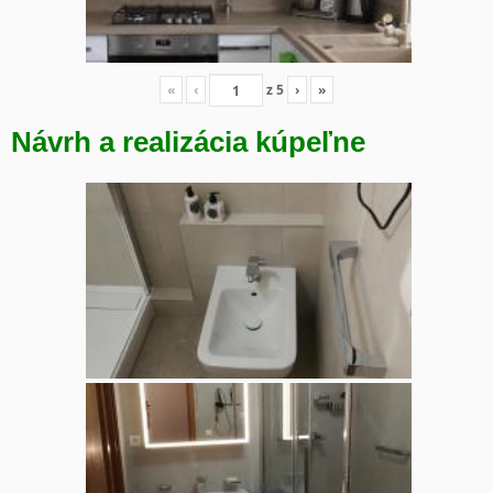
«
‹
z
5
›
»
Návrh a realizácia kúpeľne