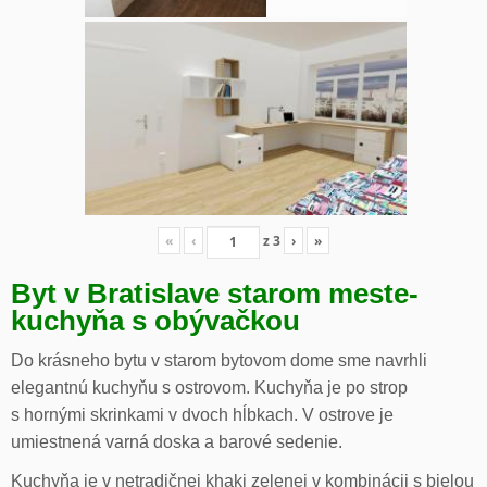
«
‹
z
3
›
»
Byt v Bratislave starom meste-
kuchyňa s obývačkou
Do krásneho bytu v starom bytovom dome sme navrhli
elegantnú kuchyňu s ostrovom. Kuchyňa je po strop
s hornými skrinkami v dvoch hĺbkach. V ostrove je
umiestnená varná doska a barové sedenie.
Kuchyňa je v netradičnej khaki zelenej v kombinácii s bielou