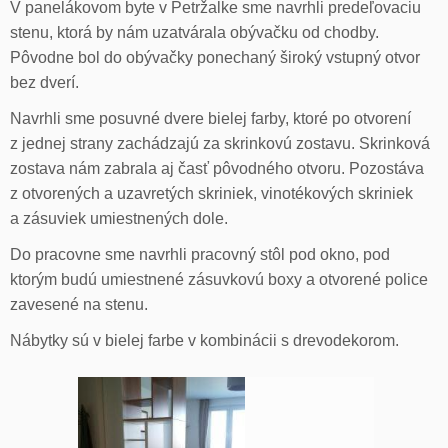
V panelákovom byte v Petržalke sme navrhli predeľovaciu
stenu, ktorá by nám uzatvárala obývačku od chodby.
Pôvodne bol do obývačky ponechaný široký vstupný otvor
bez dverí.
Navrhli sme posuvné dvere bielej farby, ktoré po otvorení
z jednej strany zachádzajú za skrinkovú zostavu. Skrinková
zostava nám zabrala aj časť pôvodného otvoru. Pozostáva
z otvorených a uzavretých skriniek, vinotékových skriniek
a zásuviek umiestnených dole.
Do pracovne sme navrhli pracovný stôl pod okno, pod
ktorým budú umiestnené zásuvkovú boxy a otvorené police
zavesené na stenu.
Nábytky sú v bielej farbe v kombinácii s drevodekorom.