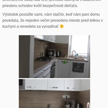
priestoru schodov kvôli bezpečnosti dieťaťa.
Výsledok posúďte sami, nám stačilo, keď nám pani domu
povedala, že nejeden večer presedela miesto pred telkou v
kuchyni a nevedela sa vynadívať