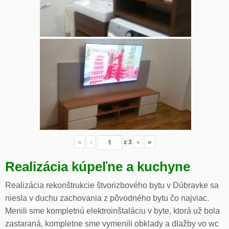
«
‹
z
3
›
»
Realizácia kúpeľne a kuchyne
Realizácia rekonštrukcie štvorizbového bytu v Dúbravke sa
niesla v duchu zachovania z pôvodného bytu čo najviac.
Menili sme kompletnú elektroinštaláciu v byte, ktorá už bola
zastaraná, kompletne sme vymenili obklady a dlažby vo wc