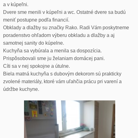
a v kúpeľni.
Dvere sme menili v kúpeľni a wc. Ostatné dvere sa budú
meniť postupne podľa financií.
Obklady a dlažby su značky Rako. Radi Vám poskytneme
poradenstvo ohľadom výberu obkladu a dlažby a aj
samotnej sanity do kúpelne.
Kuchyňa sa vybúrala a menila sa dospozícia.
Prispôsobovali sme ju želaniam domácej pani.
Cíti sa v nej spokojne a útulne.
Biela matná kuchyňa s dubovým dekorom sú prakticky
zvolené materiály, ktoré vám uľahčia prácu pri varení a
údržbe kuchyne.