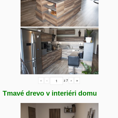
«
‹
z
7
›
»
Tmavé drevo v interiéri domu