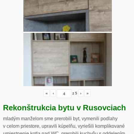
«
‹
z
5
›
»
Rekonštrukcia bytu v Rusovciach
mladým manželom sme prerobili byt, vymenili podlahy
v celom priestore, upravili kúpelňu, vyriešili komplikované
umiestnenie kotla nad WC, prerobili kuchyňu s oddelením