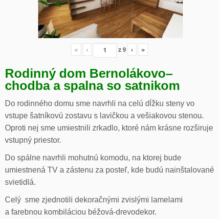
«
‹
z
9
›
»
Rodinný dom Bernolákovo
–
chodba a spalna so satnikom
Do rodinného domu sme navrhli na celú dĺžku steny vo
vstupe šatníkovú zostavu s lavičkou a vešiakovou stenou.
Oproti nej sme umiestnili zrkadlo, ktoré nám krásne rozširuje
vstupný priestor.
Do spálne navrhli mohutnú komodu, na ktorej bude
umiestnená TV a zástenu za posteľ, kde budú nainštalované
svietidlá.
Celý sme zjednotili dekoračnými zvislými lamelami
a farebnou kombiláciou béžová-drevodekor.