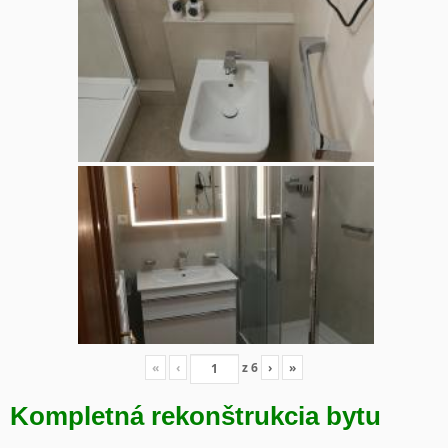
«
‹
z
6
›
»
Kompletná rekonštrukcia bytu