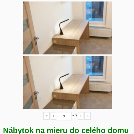
«
‹
z
7
›
»
Nábytok na mieru do celého domu