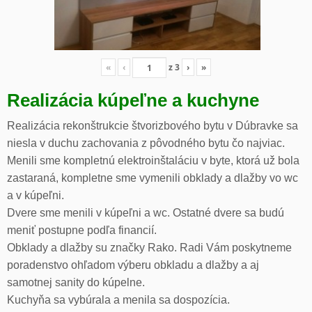
«
‹
z
3
›
»
Realizácia kúpeľne a kuchyne
Realizácia rekonštrukcie štvorizbového bytu v Dúbravke sa
niesla v duchu zachovania z pôvodného bytu čo najviac.
Menili sme kompletnú elektroinštaláciu v byte, ktorá už bola
zastaraná, kompletne sme vymenili obklady a dlažby vo wc
a v kúpeľni.
Dvere sme menili v kúpeľni a wc. Ostatné dvere sa budú
meniť postupne podľa financií.
Obklady a dlažby su značky Rako. Radi Vám poskytneme
poradenstvo ohľadom výberu obkladu a dlažby a aj
samotnej sanity do kúpelne.
Kuchyňa sa vybúrala a menila sa dospozícia.