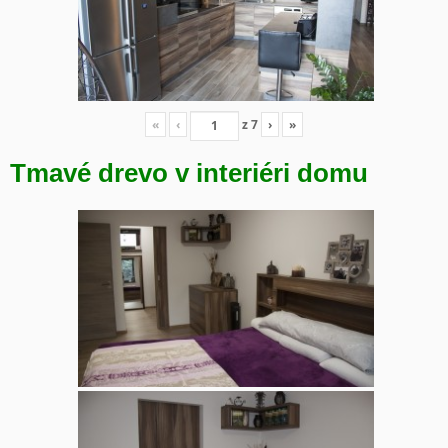
«
‹
z
7
›
»
Tmavé drevo v interiéri domu