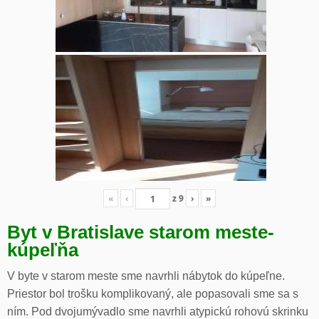
«
‹
z
9
›
»
Byt v Bratislave starom meste-
kúpeľňa
V byte v starom meste sme navrhli nábytok do kúpeľne.
Priestor bol trošku komplikovaný, ale popasovali sme sa s
ním. Pod dvojumývadlo sme navrhli atypickú rohovú skrinku