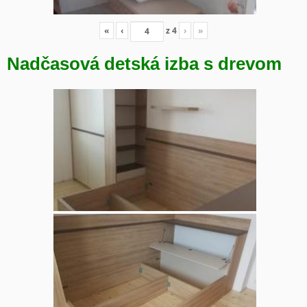
«
‹
z
4
›
»
Nadčasová detská izba s drevom