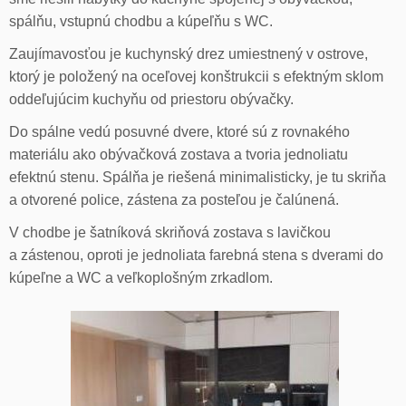
spálňu, vstupnú chodbu a kúpeľňu s WC.
Zaujímavosťou je kuchynský drez umiestnený v ostrove,
ktorý je položený na oceľovej konštrukcii s efektným sklom
oddeľujúcim kuchyňu od priestoru obývačky.
Do spálne vedú posuvné dvere, ktoré sú z rovnakého
materiálu ako obývačková zostava a tvoria jednoliatu
efektnú stenu. Spálňa je riešená minimalisticky, je tu skriňa
a otvorené police, zástena za posteľou je čalúnená.
V chodbe je šatníková skriňová zostava s lavičkou
a zástenou, oproti je jednoliata farebná stena s dverami do
kúpeľne a WC a veľkoplošným zrkadlom.