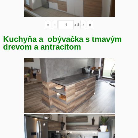
«
‹
z
5
›
»
Kuchyňa a obývačka s tmavým
drevom a antracitom