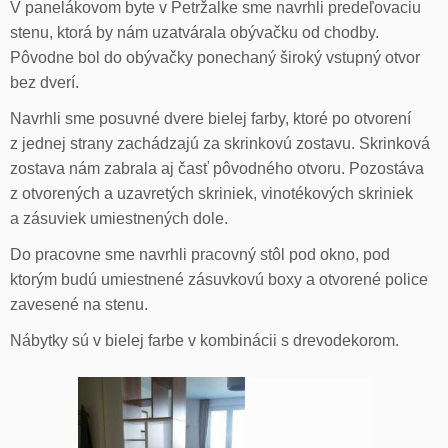
V panelákovom byte v Petržalke sme navrhli predeľovaciu
stenu, ktorá by nám uzatvárala obývačku od chodby.
Pôvodne bol do obývačky ponechaný široký vstupný otvor
bez dverí.
Navrhli sme posuvné dvere bielej farby, ktoré po otvorení
z jednej strany zachádzajú za skrinkovú zostavu. Skrinková
zostava nám zabrala aj časť pôvodného otvoru. Pozostáva
z otvorených a uzavretých skriniek, vinotékových skriniek
a zásuviek umiestnených dole.
Do pracovne sme navrhli pracovný stôl pod okno, pod
ktorým budú umiestnené zásuvkovú boxy a otvorené police
zavesené na stenu.
Nábytky sú v bielej farbe v kombinácii s drevodekorom.