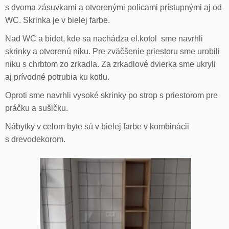
s dvoma zásuvkami a otvorenými policami prístupnými aj od
WC. Skrinka je v bielej farbe.
Nad WC a bidet, kde sa nachádza el.kotol sme navrhli
skrinky a otvorenú niku. Pre zväčšenie priestoru sme urobili
niku s chrbtom zo zrkadla. Za zrkadlové dvierka sme ukryli
aj prívodné potrubia ku kotlu.
Oproti sme navrhli vysoké skrinky po strop s priestorom pre
práčku a sušičku.
Nábytky v celom byte sú v bielej farbe v kombinácii
s drevodekorom.