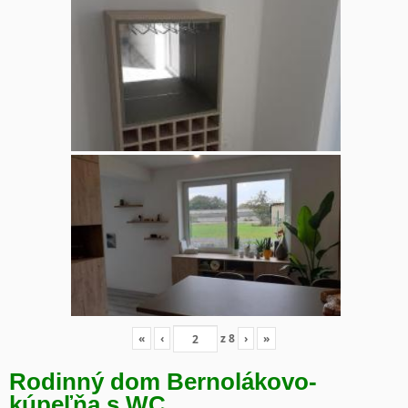
«
‹
z
8
›
»
Rodinný dom Bernolákovo-
kúpeľňa s WC