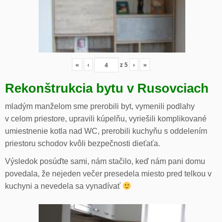
«
‹
z
5
›
»
Rekonštrukcia bytu v Rusovciach
mladým manželom sme prerobili byt, vymenili podlahy
v celom priestore, upravili kúpelňu, vyriešili komplikované
umiestnenie kotla nad WC, prerobili kuchyňu s oddelením
priestoru schodov kvôli bezpečnosti dieťaťa.
Výsledok posúďte sami, nám stačilo, keď nám pani domu
povedala, že nejeden večer presedela miesto pred telkou v
kuchyni a nevedela sa vynadívať