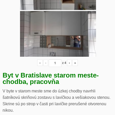
«
‹
z
4
›
»
Byt v Bratislave starom meste-
chodba, pracovňa
V byte v starom meste sme do úzkej chodby navrhli
šatníkovú skriňovú zostavu s lavičkou a vešiakovou stenou.
Skrine sú po strop v časti pri lavičke prerušené otvorenou
nikou.