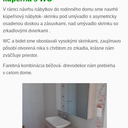
V rámci návrhu nábytkov do rodinného domu sme navrhli
kúpeľnový nábytok- skrinku pod umývadlo s asymetricky
osadenou doskou a zásuvkami, nad umývadlo skrinku so
zrkadlovými dvierkami .
WC a bidet sme obostavali vysokými skrinkami, zaujímavo
pôsobí otvorená nika s chrbtom zo zrkadla, krásne nám
zväčšuje priestor.
Farebná kombinácia béžová- drevodekor nám prebieha
v celom dome.