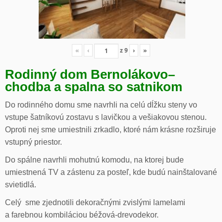
«
‹
z
9
›
»
Rodinný dom Bernolákovo
–
chodba a spalna so satnikom
Do rodinného domu sme navrhli na celú dĺžku steny vo
vstupe šatníkovú zostavu s lavičkou a vešiakovou stenou.
Oproti nej sme umiestnili zrkadlo, ktoré nám krásne rozširuje
vstupný priestor.
Do spálne navrhli mohutnú komodu, na ktorej bude
umiestnená TV a zástenu za posteľ, kde budú nainštalované
svietidlá.
Celý sme zjednotili dekoračnými zvislými lamelami
a farebnou kombiláciou béžová-drevodekor.