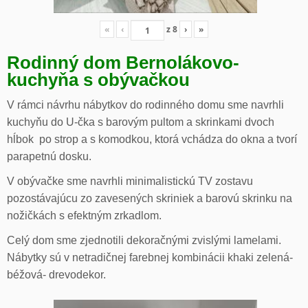
«
‹
z
8
›
»
Rodinný dom Bernolákovo-
kuchyňa s obývačkou
V rámci návrhu nábytkov do rodinného domu sme navrhli
kuchyňu do U-čka s barovým pultom a skrinkami dvoch
hĺbok po strop a s komodkou, ktorá vchádza do okna a tvorí
parapetnú dosku.
V obývačke sme navrhli minimalistickú TV zostavu
pozostávajúcu zo zavesených skriniek a barovú skrinku na
nožičkách s efektným zrkadlom.
Celý dom sme zjednotili dekoračnými zvislými lamelami.
Nábytky sú v netradičnej farebnej kombinácii khaki zelená-
béžová- drevodekor.