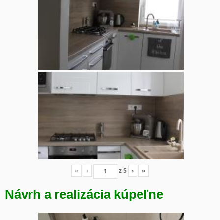
«
‹
z
5
›
»
Návrh a realizácia kúpeľne