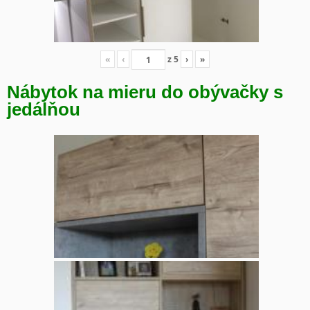
«
‹
z
5
›
»
Nábytok na mieru do obývačky s
jedálňou