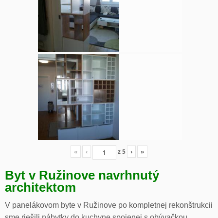
«
‹
z
5
›
»
Byt v Ružinove navrhnutý
architektom
V panelákovom byte v Ružinove po kompletnej rekonštrukcii
sme riešili nábytky do kuchyne spojenej s obývačkou,