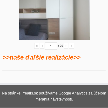
«
‹
z
20
›
»
>>naše ďaľšie realizácie>>
Na stránke irrealis.sk používame Google Analytics za účelom
merania návštevnosti.