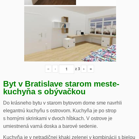
«
‹
z
3
›
»
Byt v Bratislave starom meste-
kuchyňa s obývačkou
Do krásneho bytu v starom bytovom dome sme navrhli
elegantnú kuchyňu s ostrovom. Kuchyňa je po strop
s hornými skrinkami v dvoch hĺbkach. V ostrove je
umiestnená varná doska a barové sedenie.
Kuchyňa je v netradičnej khaki zelenej v kombinácii s bielou