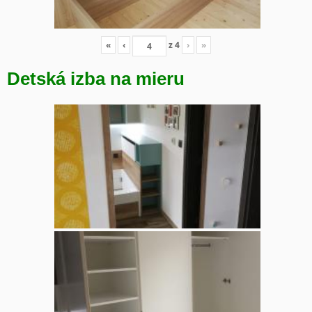
«
‹
z
4
›
»
Detská izba na mieru