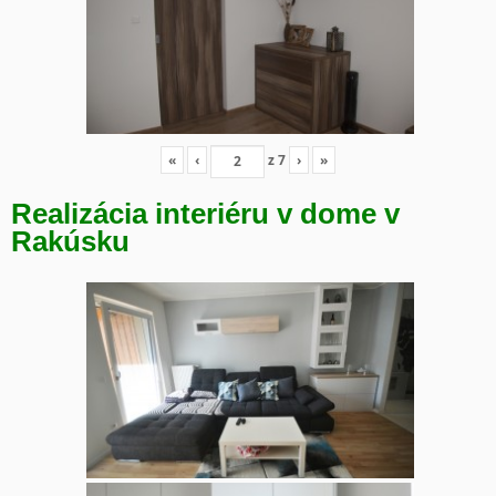
«
‹
z
7
›
»
Realizácia interiéru v dome v
Rakúsku