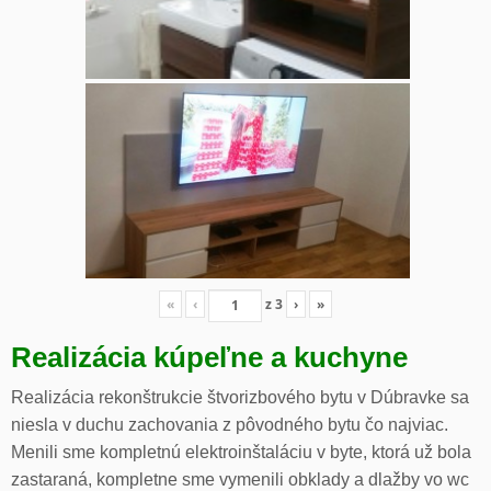
«
‹
z
3
›
»
Realizácia kúpeľne a kuchyne
Realizácia rekonštrukcie štvorizbového bytu v Dúbravke sa
niesla v duchu zachovania z pôvodného bytu čo najviac.
Menili sme kompletnú elektroinštaláciu v byte, ktorá už bola
zastaraná, kompletne sme vymenili obklady a dlažby vo wc