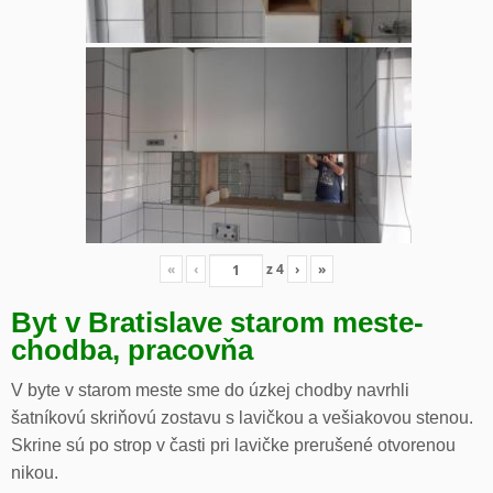
«
‹
z
4
›
»
Byt v Bratislave starom meste-
chodba, pracovňa
V byte v starom meste sme do úzkej chodby navrhli
šatníkovú skriňovú zostavu s lavičkou a vešiakovou stenou.
Skrine sú po strop v časti pri lavičke prerušené otvorenou
nikou.