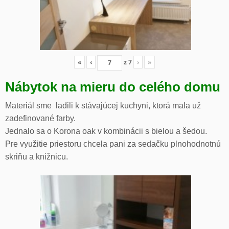
«
‹
z
7
›
»
Nábytok na mieru do celého domu
Materiál sme ladili k stávajúcej kuchyni, ktorá mala už
zadefinované farby.
Jednalo sa o Korona oak v kombinácii s bielou a šedou.
Pre využitie priestoru chcela pani za sedačku plnohodnotnú
skriňu a knižnicu.