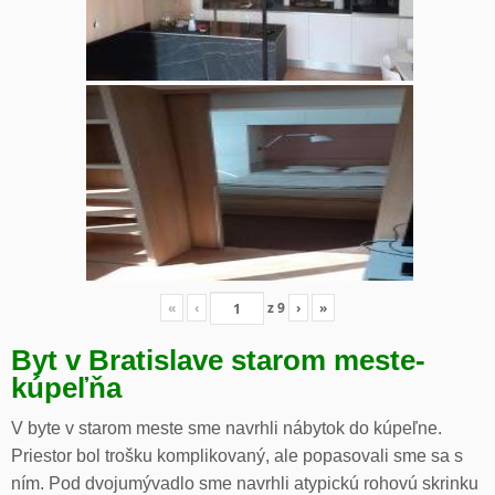
«
‹
z
9
›
»
Byt v Bratislave starom meste-
kúpeľňa
V byte v starom meste sme navrhli nábytok do kúpeľne.
Priestor bol trošku komplikovaný, ale popasovali sme sa s
ním. Pod dvojumývadlo sme navrhli atypickú rohovú skrinku