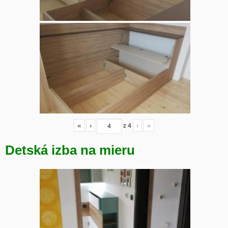
«
‹
z
4
›
»
Detská izba na mieru