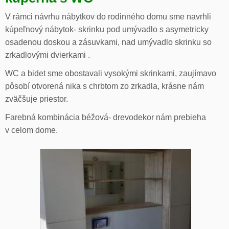
V rámci návrhu nábytkov do rodinného domu sme navrhli
kúpeľnový nábytok- skrinku pod umývadlo s asymetricky
osadenou doskou a zásuvkami, nad umývadlo skrinku so
zrkadlovými dvierkami .
WC a bidet sme obostavali vysokými skrinkami, zaujímavo
pôsobí otvorená nika s chrbtom zo zrkadla, krásne nám
zväčšuje priestor.
Farebná kombinácia béžová- drevodekor nám prebieha
v celom dome.