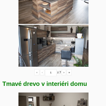
«
‹
z
7
›
»
Tmavé drevo v interiéri domu