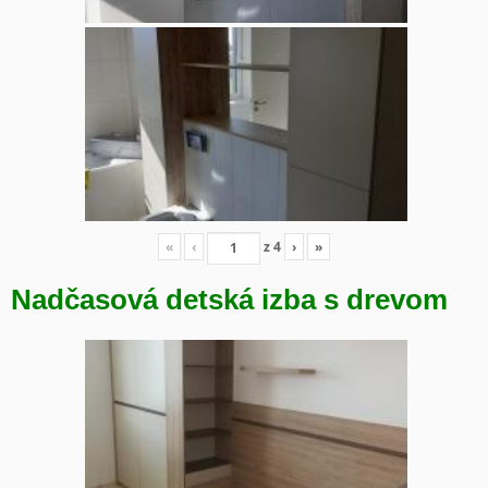
«
‹
z
4
›
»
Nadčasová detská izba s drevom