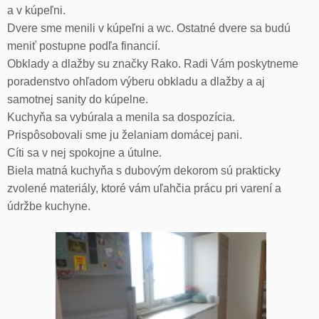
a v kúpeľni.
Dvere sme menili v kúpeľni a wc. Ostatné dvere sa budú
meniť postupne podľa financií.
Obklady a dlažby su značky Rako. Radi Vám poskytneme
poradenstvo ohľadom výberu obkladu a dlažby a aj
samotnej sanity do kúpelne.
Kuchyňa sa vybúrala a menila sa dospozícia.
Prispôsobovali sme ju želaniam domácej pani.
Cíti sa v nej spokojne a útulne.
Biela matná kuchyňa s dubovým dekorom sú prakticky
zvolené materiály, ktoré vám uľahčia prácu pri varení a
údržbe kuchyne.