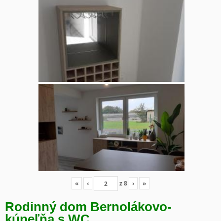
«
‹
z
8
›
»
Rodinný dom Bernolákovo-
kúpeľňa s WC