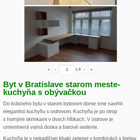
«
‹
z
3
›
»
Byt v Bratislave starom meste-
kuchyňa s obývačkou
Do krásneho bytu v starom bytovom dome sme navrhli
elegantnú kuchyňu s ostrovom. Kuchyňa je po strop
s hornými skrinkami v dvoch hĺbkach. V ostrove je
umiestnená varná doska a barové sedenie.
Kuchyňa je v netradičnej khaki zelenej v kombinácii s bielou