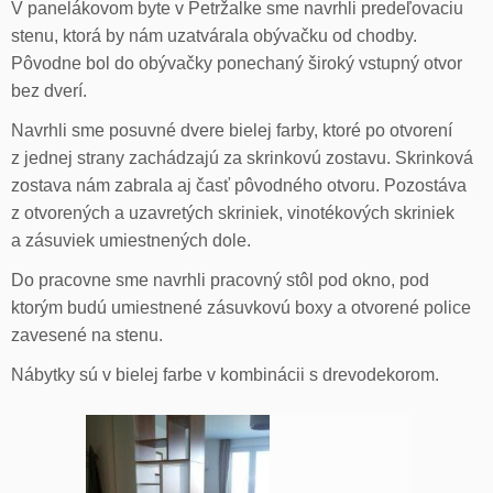
V panelákovom byte v Petržalke sme navrhli predeľovaciu
stenu, ktorá by nám uzatvárala obývačku od chodby.
Pôvodne bol do obývačky ponechaný široký vstupný otvor
bez dverí.
Navrhli sme posuvné dvere bielej farby, ktoré po otvorení
z jednej strany zachádzajú za skrinkovú zostavu. Skrinková
zostava nám zabrala aj časť pôvodného otvoru. Pozostáva
z otvorených a uzavretých skriniek, vinotékových skriniek
a zásuviek umiestnených dole.
Do pracovne sme navrhli pracovný stôl pod okno, pod
ktorým budú umiestnené zásuvkovú boxy a otvorené police
zavesené na stenu.
Nábytky sú v bielej farbe v kombinácii s drevodekorom.