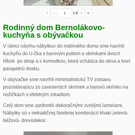
«
‹
z
8
›
»
Rodinný dom Bernolákovo-
kuchyňa s obývačkou
V rámci návrhu nábytkov do rodinného domu sme navrhli
kuchyňu do U-čka s barovým pultom a skrinkami dvoch
hĺbok po strop a s komodkou, ktorá vchádza do okna a tvorí
parapetnú dosku.
V obývačke sme navrhli minimalistickú TV zostavu
pozostávajúcu zo zavesených skriniek a barovú skrinku na
nožičkách s efektným zrkadlom.
Celý dom sme zjednotili dekoračnými zvislými lamelami.
Nábytky sú v netradičnej farebnej kombinácii khaki zelená-
béžová- drevodekor.