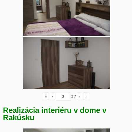
«
‹
z
7
›
»
Realizácia interiéru v dome v
Rakúsku