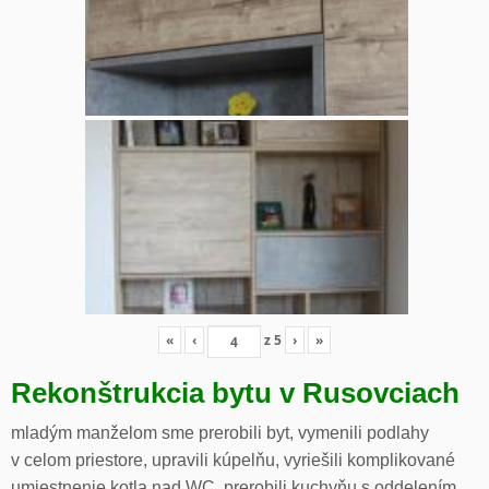
«
‹
z
5
›
»
Rekonštrukcia bytu v Rusovciach
mladým manželom sme prerobili byt, vymenili podlahy
v celom priestore, upravili kúpelňu, vyriešili komplikované
umiestnenie kotla nad WC, prerobili kuchyňu s oddelením