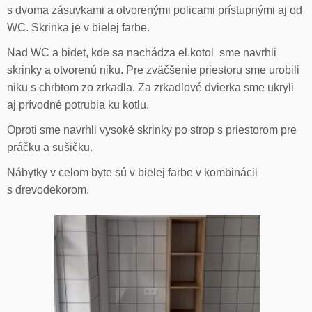
s dvoma zásuvkami a otvorenými policami prístupnými aj od
WC. Skrinka je v bielej farbe.
Nad WC a bidet, kde sa nachádza el.kotol sme navrhli
skrinky a otvorenú niku. Pre zväčšenie priestoru sme urobili
niku s chrbtom zo zrkadla. Za zrkadlové dvierka sme ukryli
aj prívodné potrubia ku kotlu.
Oproti sme navrhli vysoké skrinky po strop s priestorom pre
práčku a sušičku.
Nábytky v celom byte sú v bielej farbe v kombinácii
s drevodekorom.