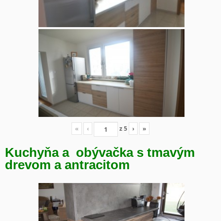
«
‹
z
5
›
»
Kuchyňa a obývačka s tmavým
drevom a antracitom