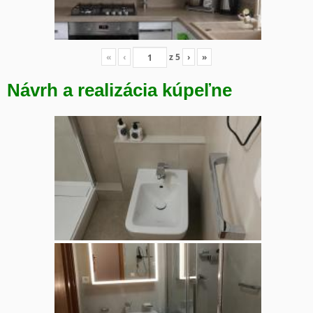
«
‹
z
5
›
»
Návrh a realizácia kúpeľne