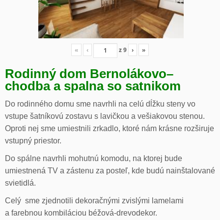
«
‹
z
9
›
»
Rodinný dom Bernolákovo
–
chodba a spalna so satnikom
Do rodinného domu sme navrhli na celú dĺžku steny vo
vstupe šatníkovú zostavu s lavičkou a vešiakovou stenou.
Oproti nej sme umiestnili zrkadlo, ktoré nám krásne rozširuje
vstupný priestor.
Do spálne navrhli mohutnú komodu, na ktorej bude
umiestnená TV a zástenu za posteľ, kde budú nainštalované
svietidlá.
Celý sme zjednotili dekoračnými zvislými lamelami
a farebnou kombiláciou béžová-drevodekor.