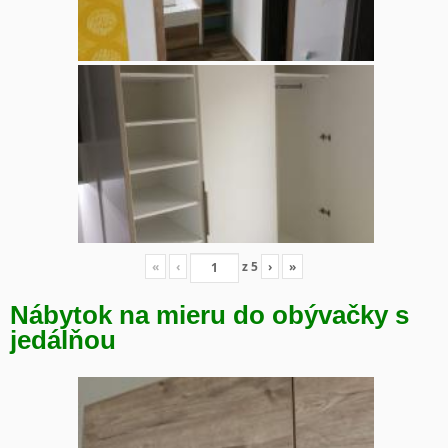
«
‹
z
5
›
»
Nábytok na mieru do obývačky s
jedálňou