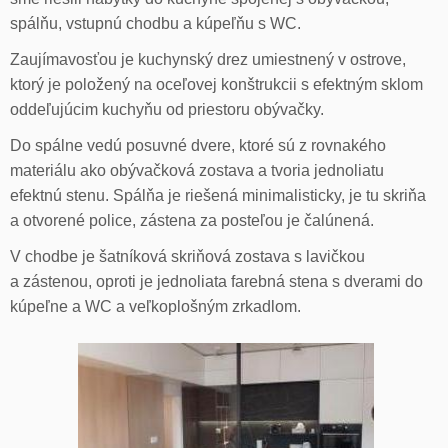
spálňu, vstupnú chodbu a kúpeľňu s WC.
Zaujímavosťou je kuchynský drez umiestnený v ostrove,
ktorý je položený na oceľovej konštrukcii s efektným sklom
oddeľujúcim kuchyňu od priestoru obývačky.
Do spálne vedú posuvné dvere, ktoré sú z rovnakého
materiálu ako obývačková zostava a tvoria jednoliatu
efektnú stenu. Spálňa je riešená minimalisticky, je tu skriňa
a otvorené police, zástena za posteľou je čalúnená.
V chodbe je šatníková skriňová zostava s lavičkou
a zástenou, oproti je jednoliata farebná stena s dverami do
kúpeľne a WC a veľkoplošným zrkadlom.