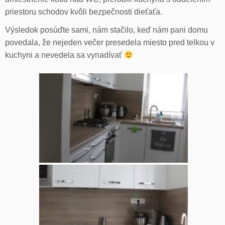
priestoru schodov kvôli bezpečnosti dieťaťa.
Výsledok posúďte sami, nám stačilo, keď nám pani domu
povedala, že nejeden večer presedela miesto pred telkou v
kuchyni a nevedela sa vynadívať