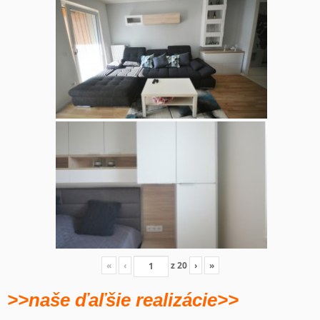
«
‹
z
20
›
»
>>naše ďaľšie realizácie>>