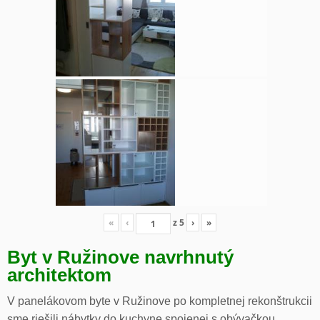
«
‹
z
5
›
»
Byt v Ružinove navrhnutý
architektom
V panelákovom byte v Ružinove po kompletnej rekonštrukcii
sme riešili nábytky do kuchyne spojenej s obývačkou,