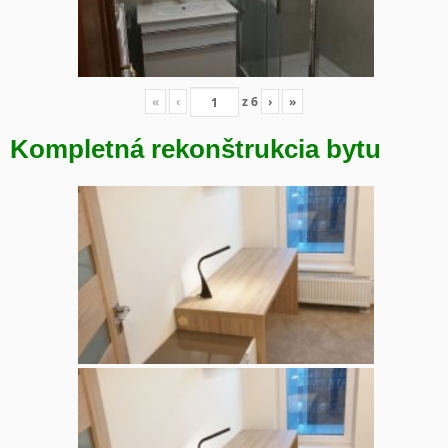
«
‹
z
6
›
»
Kompletná rekonštrukcia bytu