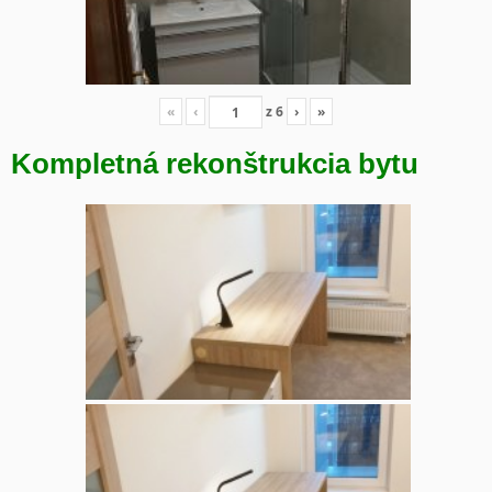
«
‹
z
6
›
»
Kompletná rekonštrukcia bytu