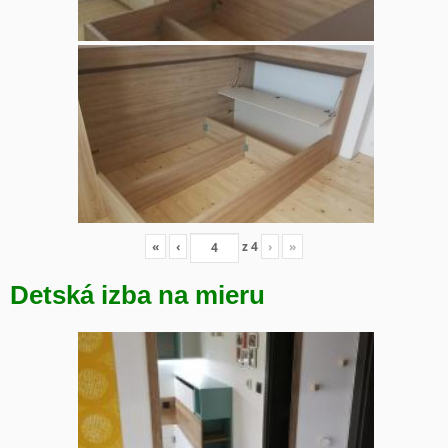
«
‹
z
4
›
»
Detská izba na mieru