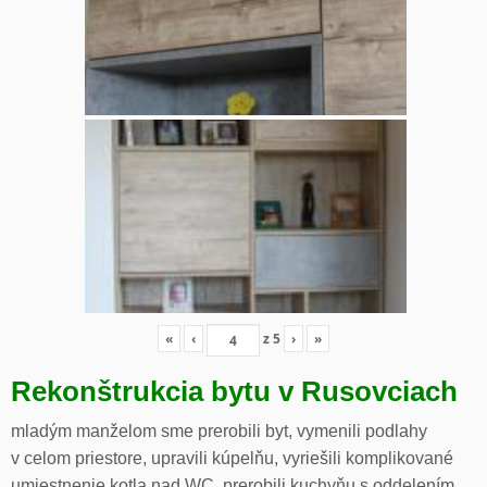
«
‹
z
5
›
»
Rekonštrukcia bytu v Rusovciach
mladým manželom sme prerobili byt, vymenili podlahy
v celom priestore, upravili kúpelňu, vyriešili komplikované
umiestnenie kotla nad WC, prerobili kuchyňu s oddelením