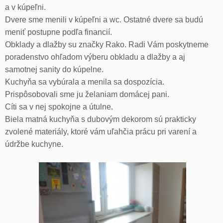
a v kúpeľni.
Dvere sme menili v kúpeľni a wc. Ostatné dvere sa budú
meniť postupne podľa financií.
Obklady a dlažby su značky Rako. Radi Vám poskytneme
poradenstvo ohľadom výberu obkladu a dlažby a aj
samotnej sanity do kúpelne.
Kuchyňa sa vybúrala a menila sa dospozícia.
Prispôsobovali sme ju želaniam domácej pani.
Cíti sa v nej spokojne a útulne.
Biela matná kuchyňa s dubovým dekorom sú prakticky
zvolené materiály, ktoré vám uľahčia prácu pri varení a
údržbe kuchyne.