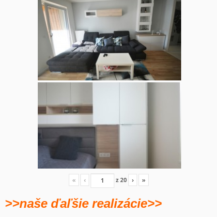
«
‹
z
20
›
»
>>naše ďaľšie realizácie>>