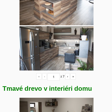
«
‹
z
7
›
»
Tmavé drevo v interiéri domu