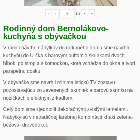
«
‹
z
8
›
»
Rodinný dom Bernolákovo-
kuchyňa s obývačkou
V rámci návrhu nábytkov do rodinného domu sme navrhli
kuchyňu do U-čka s barovým pultom a skrinkami dvoch
hĺbok po strop a s komodkou, ktorá vchádza do okna a tvorí
parapetnú dosku.
V obývačke sme navrhli minimalistickú TV zostavu
pozostávajúcu zo zavesených skriniek a barovú skrinku na
nožičkách s efektným zrkadlom.
Celý dom sme zjednotili dekoračnými zvislými lamelami.
Nábytky sú v netradičnej farebnej kombinácii khaki zelená-
béžová- drevodekor.