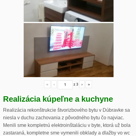
«
‹
z
3
›
»
Realizácia kúpeľne a kuchyne
Realizácia rekonštrukcie štvorizbového bytu v Dúbravke sa
niesla v duchu zachovania z pôvodného bytu čo najviac.
Menili sme kompletnú elektroinštaláciu v byte, ktorá už bola
zastaraná, kompletne sme vymenili obklady a dlažby vo wc