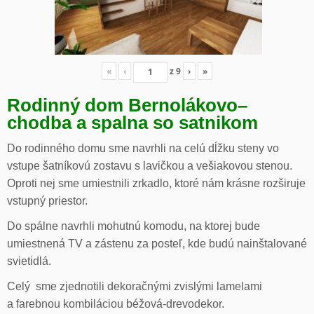
«
‹
z
9
›
»
Rodinný dom Bernolákovo
–
chodba a spalna so satnikom
Do rodinného domu sme navrhli na celú dĺžku steny vo
vstupe šatníkovú zostavu s lavičkou a vešiakovou stenou.
Oproti nej sme umiestnili zrkadlo, ktoré nám krásne rozširuje
vstupný priestor.
Do spálne navrhli mohutnú komodu, na ktorej bude
umiestnená TV a zástenu za posteľ, kde budú nainštalované
svietidlá.
Celý sme zjednotili dekoračnými zvislými lamelami
a farebnou kombiláciou béžová-drevodekor.