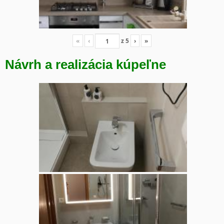
«
‹
z
5
›
»
Návrh a realizácia kúpeľne