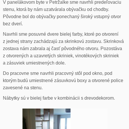
V panelákovom byte v Petržalke sme navrhli predeľovaciu
stenu, ktorá by nám uzatvárala obývačku od chodby.
Pôvodne bol do obývačky ponechaný široký vstupný otvor
bez dverí.
Navrhli sme posuvné dvere bielej farby, ktoré po otvorení
z jednej strany zachádzajú za skrinkovú zostavu. Skrinková
zostava nám zabrala aj časť pôvodného otvoru. Pozostáva
z otvorených a uzavretých skriniek, vinotékových skriniek
a zásuviek umiestnených dole.
Do pracovne sme navrhli pracovný stôl pod okno, pod
ktorým budú umiestnené zásuvkovú boxy a otvorené police
zavesené na stenu.
Nábytky sú v bielej farbe v kombinácii s drevodekorom.