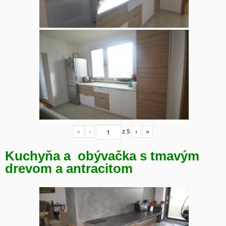
«
‹
z
5
›
»
Kuchyňa a obývačka s tmavým
drevom a antracitom