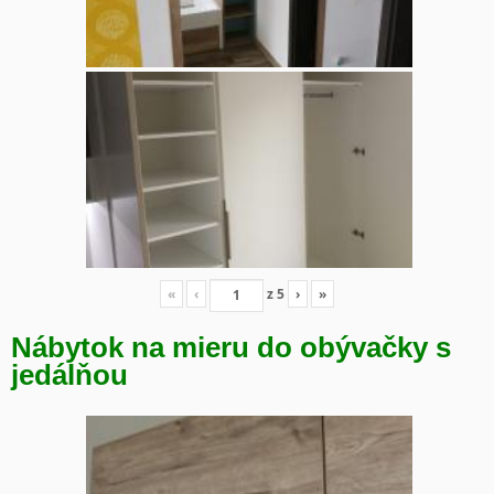
«
‹
z
5
›
»
Nábytok na mieru do obývačky s
jedálňou