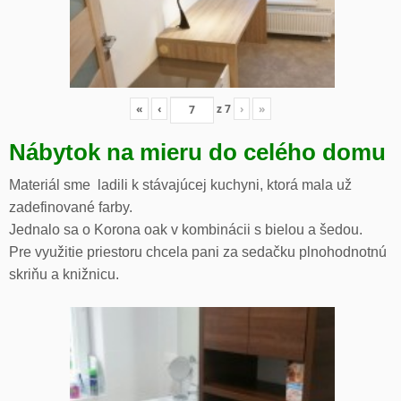
«
‹
z
7
›
»
Nábytok na mieru do celého domu
Materiál sme ladili k stávajúcej kuchyni, ktorá mala už
zadefinované farby.
Jednalo sa o Korona oak v kombinácii s bielou a šedou.
Pre využitie priestoru chcela pani za sedačku plnohodnotnú
skriňu a knižnicu.