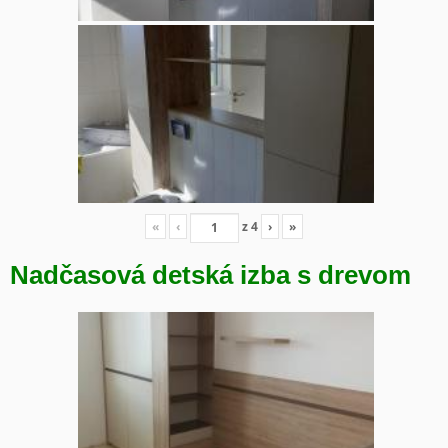
«
‹
z
4
›
»
Nadčasová detská izba s drevom