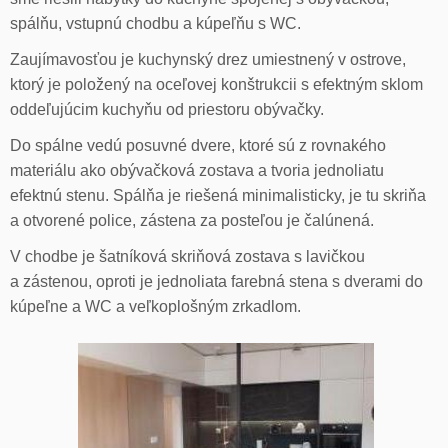
spálňu, vstupnú chodbu a kúpeľňu s WC.
Zaujímavosťou je kuchynský drez umiestnený v ostrove,
ktorý je položený na oceľovej konštrukcii s efektným sklom
oddeľujúcim kuchyňu od priestoru obývačky.
Do spálne vedú posuvné dvere, ktoré sú z rovnakého
materiálu ako obývačková zostava a tvoria jednoliatu
efektnú stenu. Spálňa je riešená minimalisticky, je tu skriňa
a otvorené police, zástena za posteľou je čalúnená.
V chodbe je šatníková skriňová zostava s lavičkou
a zástenou, oproti je jednoliata farebná stena s dverami do
kúpeľne a WC a veľkoplošným zrkadlom.