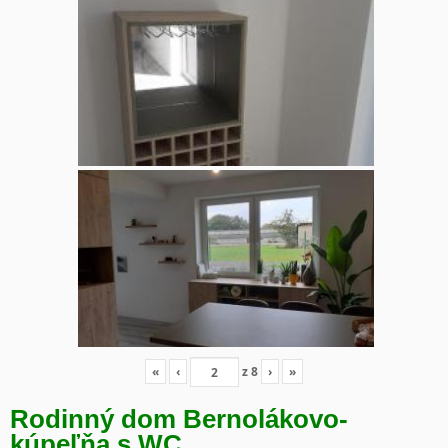
«
‹
z
8
›
»
Rodinný dom Bernolákovo-
kúpeľňa s WC