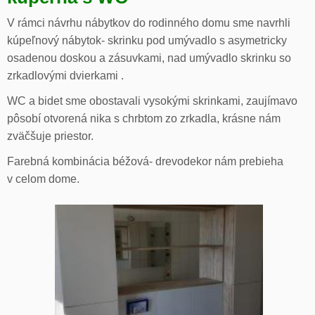
V rámci návrhu nábytkov do rodinného domu sme navrhli
kúpeľnový nábytok- skrinku pod umývadlo s asymetricky
osadenou doskou a zásuvkami, nad umývadlo skrinku so
zrkadlovými dvierkami .
WC a bidet sme obostavali vysokými skrinkami, zaujímavo
pôsobí otvorená nika s chrbtom zo zrkadla, krásne nám
zväčšuje priestor.
Farebná kombinácia béžová- drevodekor nám prebieha
v celom dome.