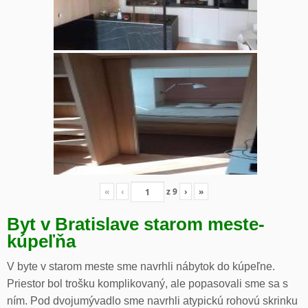
«
‹
z
9
›
»
Byt v Bratislave starom meste-
kúpeľňa
V byte v starom meste sme navrhli nábytok do kúpeľne.
Priestor bol trošku komplikovaný, ale popasovali sme sa s
ním. Pod dvojumývadlo sme navrhli atypickú rohovú skrinku