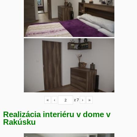
«
‹
z
7
›
»
Realizácia interiéru v dome v
Rakúsku