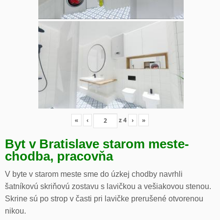
«
‹
z
4
›
»
Byt v Bratislave starom meste-
chodba, pracovňa
V byte v starom meste sme do úzkej chodby navrhli
šatníkovú skriňovú zostavu s lavičkou a vešiakovou stenou.
Skrine sú po strop v časti pri lavičke prerušené otvorenou
nikou.