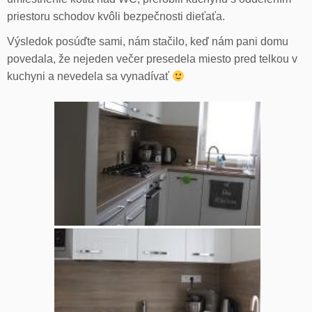
priestoru schodov kvôli bezpečnosti dieťaťa.
Výsledok posúďte sami, nám stačilo, keď nám pani domu
povedala, že nejeden večer presedela miesto pred telkou v
kuchyni a nevedela sa vynadívať