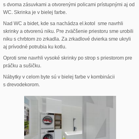
s dvoma zásuvkami a otvorenými policami prístupnými aj od
WC. Skrinka je v bielej farbe.
Nad WC a bidet, kde sa nachádza el.kotol sme navrhli
skrinky a otvorenú niku. Pre zväčšenie priestoru sme urobili
niku s chrbtom zo zrkadla. Za zrkadlové dvierka sme ukryli
aj prívodné potrubia ku kotlu.
Oproti sme navrhli vysoké skrinky po strop s priestorom pre
práčku a sušičku.
Nábytky v celom byte sú v bielej farbe v kombinácii
s drevodekorom.