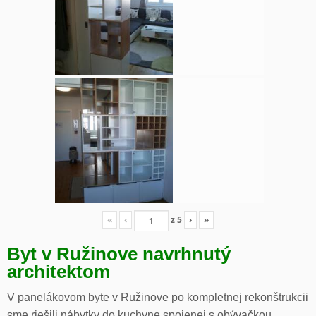
«
‹
z
5
›
»
Byt v Ružinove navrhnutý
architektom
V panelákovom byte v Ružinove po kompletnej rekonštrukcii
sme riešili nábytky do kuchyne spojenej s obývačkou,