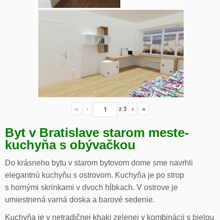
«
‹
z
3
›
»
Byt v Bratislave starom meste-
kuchyňa s obývačkou
Do krásneho bytu v starom bytovom dome sme navrhli
elegantnú kuchyňu s ostrovom. Kuchyňa je po strop
s hornými skrinkami v dvoch hĺbkach. V ostrove je
umiestnená varná doska a barové sedenie.
Kuchyňa je v netradičnej khaki zelenej v kombinácii s bielou