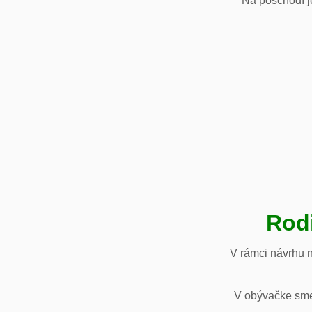
Na poschodí je
Rod
V rámci návrhu 
V obývačke sme 