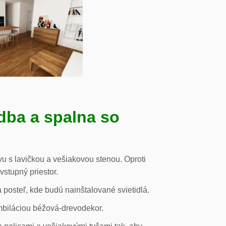
dba a spalna so
u s lavičkou a vešiakovou stenou. Oproti
vstupný priestor.
posteľ, kde budú nainštalované svietidlá.
mbiláciou béžová-drevodekor.