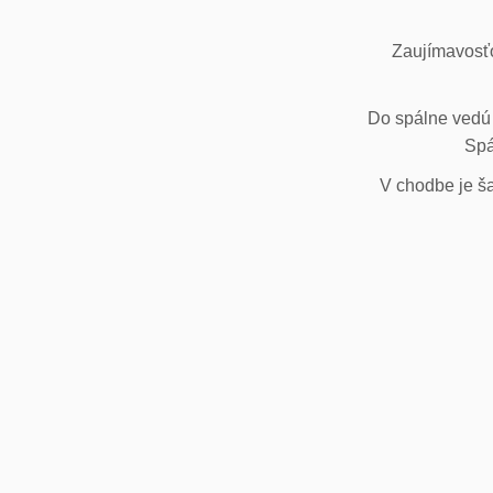
Zaujímavosťo
Do spálne vedú 
Spá
V chodbe je ša