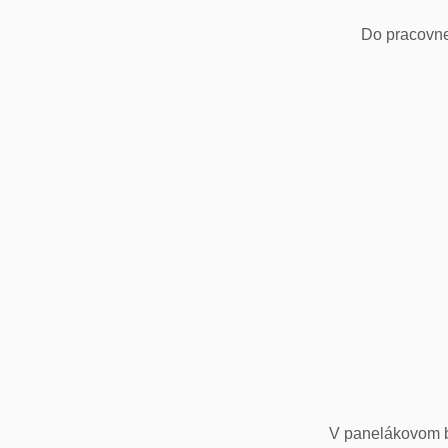
Do pracovne
V panelákovom by