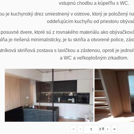
vstupnú chodbu a kúpeľňu s WC.
u je kuchynský drez umiestnený v ostrove, ktorý je položený na
oddeľujúcim kuchyňu od priestoru obýva
posuvné dvere, ktoré sú z rovnakého materiálu ako obývačková z
lňa je riešená minimalisticky, je tu skriňa a otvorené police, zá
tníková skriňová zostava s lavičkou a zástenou, oproti je jedno
a WC a veľkoplošným zrkadlom.
«
‹
z
9
›
»