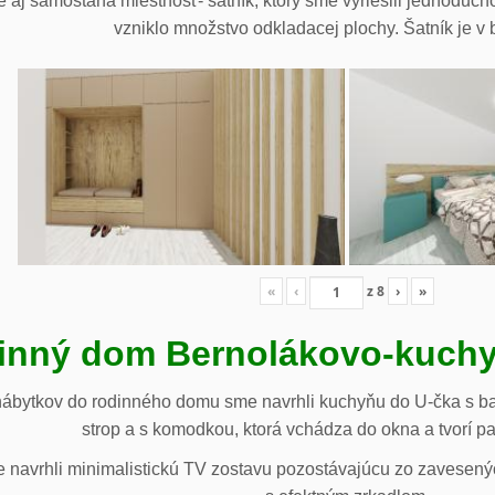
 aj samostaná miestnosť- šatník, ktorý sme vyriešili jednoduch
vzniklo množstvo odkladacej plochy. Šatník je v b
«
‹
z
8
›
»
inný dom Bernolákovo-kuchy
nábytkov do rodinného domu sme navrhli kuchyňu do U-čka s b
strop a s komodkou, ktorá vchádza do okna a tvorí p
navrhli minimalistickú TV zostavu pozostávajúcu zo zavesenýc