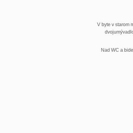
V byte v starom 
dvojumývadlo
Nad WC a bidet,