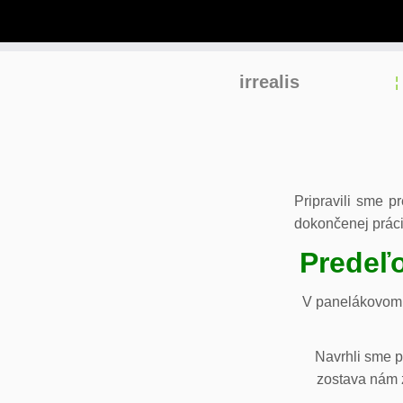
Skip
irrealis
to
content
Pripravili sme p
dokončenej práci
Predeľo
V panelákovom 
Navrhli sme p
zostava nám z