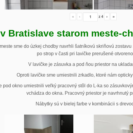
«
‹
z
4
›
»
 v Bratislave starom meste-c
 meste sme do úzkej chodby navrhli šatníkovú skriňovú zostavu 
po strop v časti pri lavičke prerušené otvoren
V lavičke je zásuvka a pod ňou priestor na uklada
Oproti lavičke sme umiestnili zrkadlo, ktoré nám opticky 
e pod okno umiestnili veľký pracovný stôl do L-ka so zásuvko
vchádza do okna. Pracovný priestor je navrhnutý p
Nábytky sú v bielej farbe v kombinácii s drev