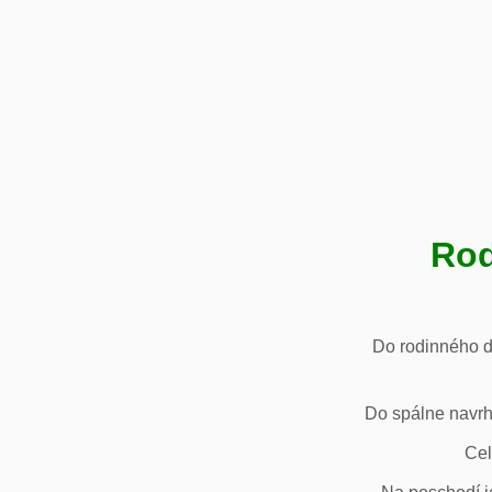
Rod
Do rodinného d
Do spálne navrh
Cel