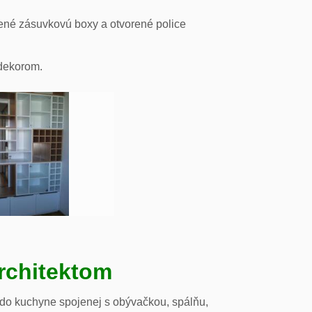
ené zásuvkovú boxy a otvorené police
odekorom.
rchitektom
 do kuchyne spojenej s obývačkou, spálňu,