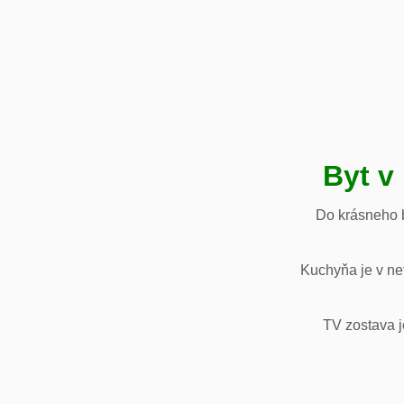
Byt v
Do krásneho b
Kuchyňa je v net
TV zostava j