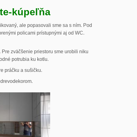
ste-kúpeľňa
likovaný, ale popasovali sme sa s ním. Pod
orenými policami prístupnými aj od WC.
 Pre zväčšenie priestoru sme urobili niku
odné potrubia ku kotlu.
re práčku a sušičku.
s drevodekorom.