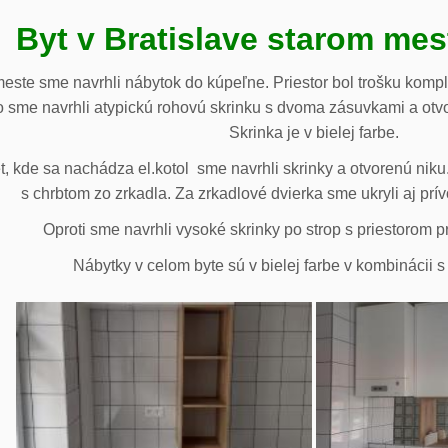
Byt v Bratislave starom me
meste sme navrhli nábytok do kúpeľne. Priestor bol trošku komp
 sme navrhli atypickú rohovú skrinku s dvoma zásuvkami a otv
Skrinka je v bielej farbe.
 kde sa nachádza el.kotol sme navrhli skrinky a otvorenú niku.
s chrbtom zo zrkadla. Za zrkadlové dvierka sme ukryli aj prív
Oproti sme navrhli vysoké skrinky po strop s priestorom p
Nábytky v celom byte sú v bielej farbe v kombinácii 