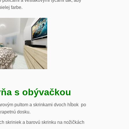
o policami a vešiakovými tyčami tak, aby
ielej farbe.
ňa s obývačkou
arovým pultom a skrinkami dvoch hĺbok po
arapetnú dosku.
h skriniek a barovú skrinku na nožičkách