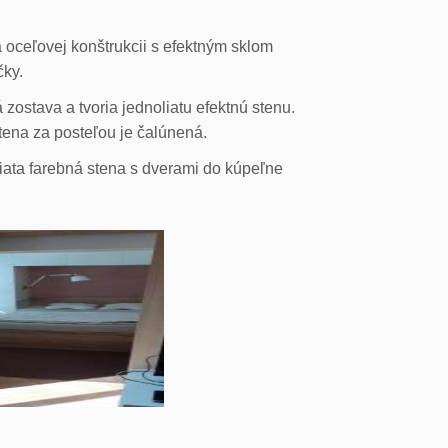
 oceľovej konštrukcii s efektným sklom
čky.
ostava a tvoria jednoliatu efektnú stenu.
stena za posteľou je čalúnená.
liata farebná stena s dverami do kúpeľne