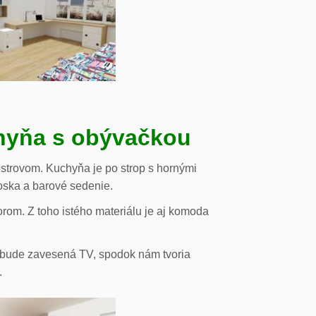
chyňa s obývačkou
strovom. Kuchyňa je po strop s hornými
oska a barové sedenie.
orom. Z toho istého materiálu je aj komoda
de bude zavesená TV, spodok nám tvoria
.