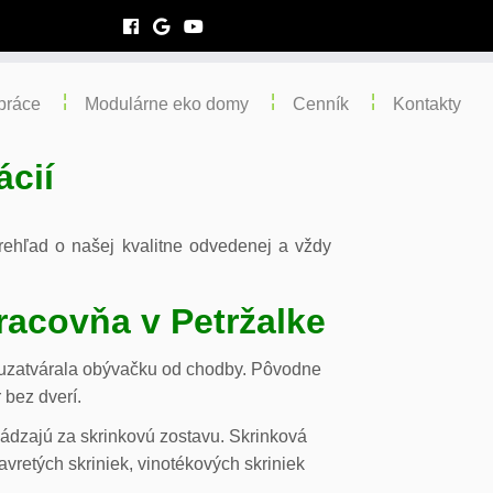
práce
Modulárne eko domy
Cenník
Kontakty
ácií
 prehľad o našej kvalitne odvedenej a vždy
racovňa v Petržalke
m uzatvárala obývačku od chodby. Pôvodne
 bez dverí.
chádzajú za skrinkovú zostavu. Skrinková
vretých skriniek, vinotékových skriniek