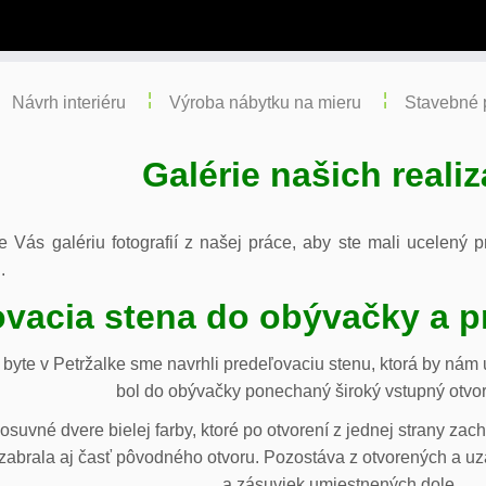
Návrh interiéru
Výroba nábytku na mieru
Stavebné 
Galérie našich realiz
re Vás galériu fotografií z našej práce, aby ste mali ucelený
.
vacia stena do obývačky a p
byte v Petržalke sme navrhli predeľovaciu stenu, ktorá by ná
bol do obývačky ponechaný široký vstupný otvor
osuvné dvere bielej farby, ktoré po otvorení z jednej strany za
abrala aj časť pôvodného otvoru. Pozostáva z otvorených a uza
a zásuviek umiestnených dole.