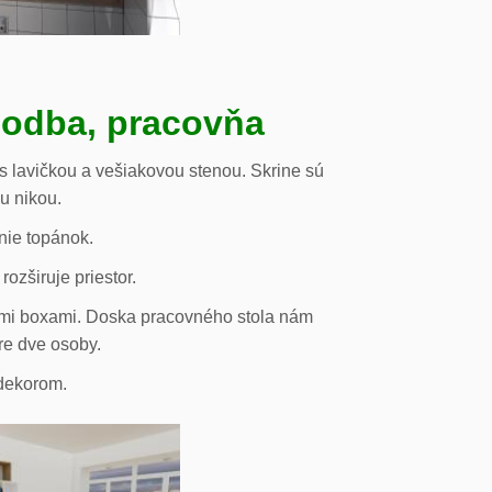
hodba, pracovňa
s lavičkou a vešiakovou stenou. Skrine sú
ou nikou.
nie topánok.
rozširuje priestor.
vými boxami. Doska pracovného stola nám
re dve osoby.
odekorom.