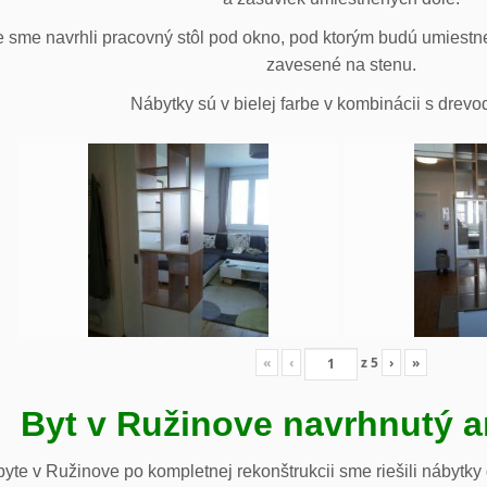
 sme navrhli pracovný stôl pod okno, pod ktorým budú umiestn
zavesené na stenu.
Nábytky sú v bielej farbe v kombinácii s drev
«
‹
z
5
›
»
Byt v Ružinove navrhnutý a
te v Ružinove po kompletnej rekonštrukcii sme riešili nábytky