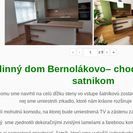
«
‹
z
9
›
»
inný dom Bernolákovo
– cho
satnikom
omu sme navrhli na celú dĺžku steny vo vstupe šatníkovú zostav
nej sme umiestnili zrkadlo, ktoré nám krásne rozširuje 
li mohutnú komodu, na ktorej bude umiestnená TV a zástenu za 
ý sme zjednotili dekoračnými zvislými lamelami a farebnou ko