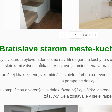
«
‹
z
3
›
»
 Bratislave starom meste-ku
ytu v starom bytovom dome sme navrhli elegantnú kuchyňu s o
skrinkami v dvoch hĺbkach. V ostrove je umiestnená varná d
radičnej khaki zelenej v kombinácii s bielou farbou a drevodek
a parapetné dosky.
e kompiláciou otvorených skriniek rôznej výšky a šírky, v stre
zásuvky. Celá zostava je v bielej farbe