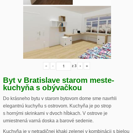
«
‹
z
3
›
»
Byt v Bratislave starom meste-
kuchyňa s obývačkou
Do krásneho bytu v starom bytovom dome sme navrhli
elegantnú kuchyňu s ostrovom. Kuchyňa je po strop
s hornými skrinkami v dvoch hĺbkach. V ostrove je
umiestnená varná doska a barové sedenie.
Kuchyňa je v netradičnej khaki zelenej v kombinácii s bielou