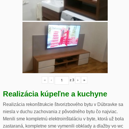
«
‹
z
3
›
»
Realizácia kúpeľne a kuchyne
Realizácia rekonštrukcie štvorizbového bytu v Dúbravke sa
niesla v duchu zachovania z pôvodného bytu čo najviac.
Menili sme kompletnú elektroinštaláciu v byte, ktorá už bola
zastaraná, kompletne sme vymenili obklady a dlažby vo wc