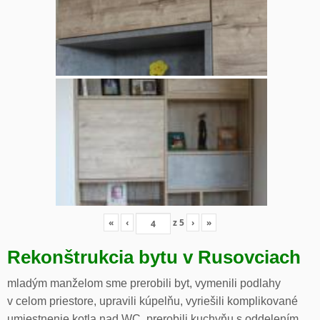
«
‹
z
5
›
»
Rekonštrukcia bytu v Rusovciach
mladým manželom sme prerobili byt, vymenili podlahy
v celom priestore, upravili kúpelňu, vyriešili komplikované
umiestnenie kotla nad WC, prerobili kuchyňu s oddelením