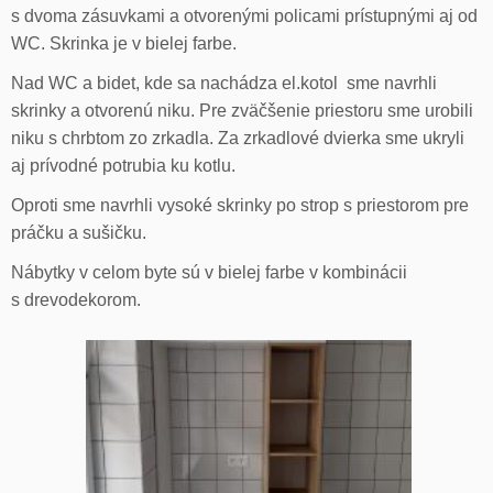
s dvoma zásuvkami a otvorenými policami prístupnými aj od
WC. Skrinka je v bielej farbe.
Nad WC a bidet, kde sa nachádza el.kotol sme navrhli
skrinky a otvorenú niku. Pre zväčšenie priestoru sme urobili
niku s chrbtom zo zrkadla. Za zrkadlové dvierka sme ukryli
aj prívodné potrubia ku kotlu.
Oproti sme navrhli vysoké skrinky po strop s priestorom pre
práčku a sušičku.
Nábytky v celom byte sú v bielej farbe v kombinácii
s drevodekorom.