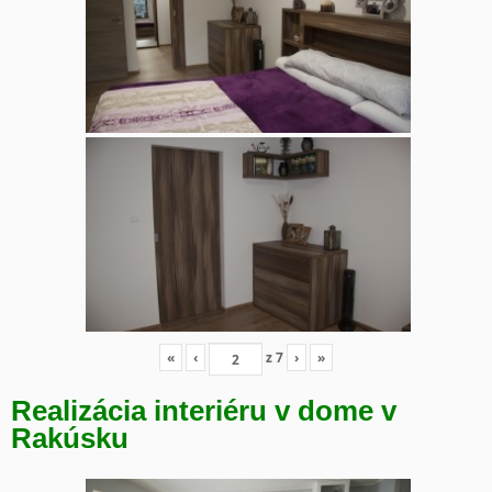
«
‹
z
7
›
»
Realizácia interiéru v dome v
Rakúsku