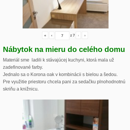
«
‹
z
7
›
»
Nábytok na mieru do celého domu
Materiál sme ladili k stávajúcej kuchyni, ktorá mala už
zadefinované farby.
Jednalo sa o Korona oak v kombinácii s bielou a šedou.
Pre využitie priestoru chcela pani za sedačku plnohodnotnú
skriňu a knižnicu.