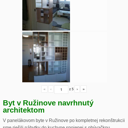
«
‹
z
5
›
»
Byt v Ružinove navrhnutý
architektom
V panelákovom byte v Ružinove po kompletnej rekonštrukcii
sme riešili nábytky do kuchyne spojenej s obývačkou,