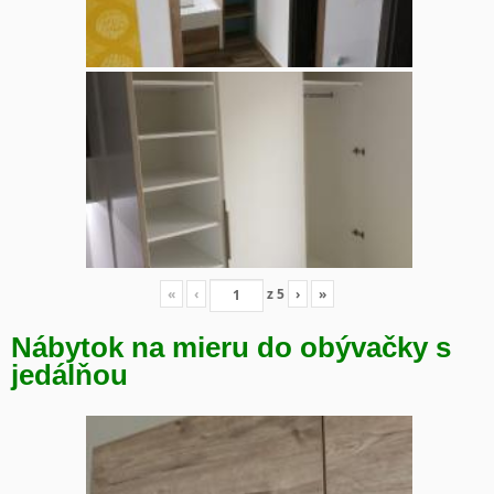
«
‹
z
5
›
»
Nábytok na mieru do obývačky s
jedálňou