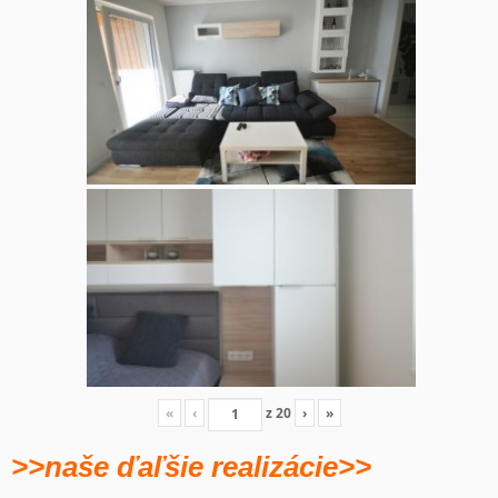
«
‹
z
20
›
»
>>naše ďaľšie realizácie>>