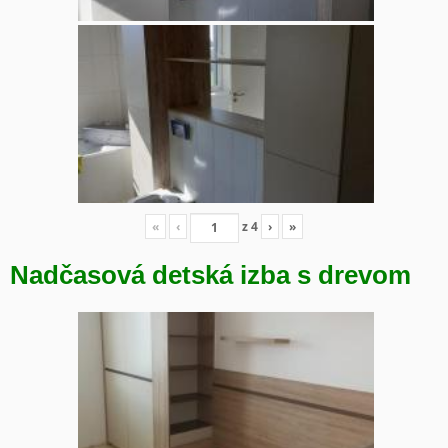
«
‹
z
4
›
»
Nadčasová detská izba s drevom