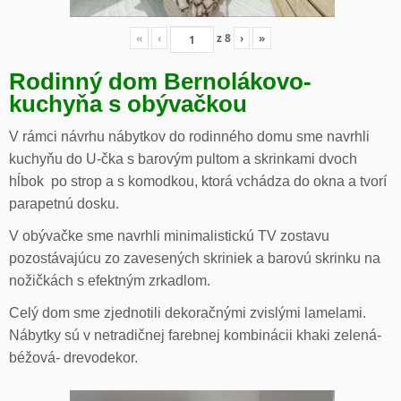
«
‹
z
8
›
»
Rodinný dom Bernolákovo-
kuchyňa s obývačkou
V rámci návrhu nábytkov do rodinného domu sme navrhli
kuchyňu do U-čka s barovým pultom a skrinkami dvoch
hĺbok po strop a s komodkou, ktorá vchádza do okna a tvorí
parapetnú dosku.
V obývačke sme navrhli minimalistickú TV zostavu
pozostávajúcu zo zavesených skriniek a barovú skrinku na
nožičkách s efektným zrkadlom.
Celý dom sme zjednotili dekoračnými zvislými lamelami.
Nábytky sú v netradičnej farebnej kombinácii khaki zelená-
béžová- drevodekor.