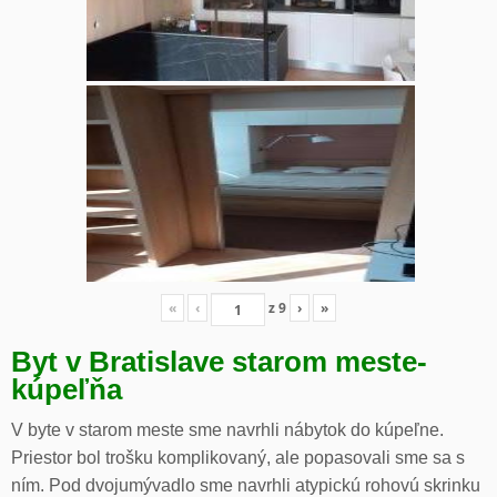
«
‹
z
9
›
»
Byt v Bratislave starom meste-
kúpeľňa
V byte v starom meste sme navrhli nábytok do kúpeľne.
Priestor bol trošku komplikovaný, ale popasovali sme sa s
ním. Pod dvojumývadlo sme navrhli atypickú rohovú skrinku