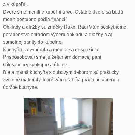
a v kúpeľni.
Dvere sme menili v kúpeľni a wc. Ostatné dvere sa budú
meniť postupne podľa financií.
Obklady a dlažby su značky Rako. Radi Vám poskytneme
poradenstvo ohľadom výberu obkladu a dlažby a aj
samotnej sanity do kúpelne.
Kuchyňa sa vybúrala a menila sa dospozícia.
Prispôsobovali sme ju želaniam domácej pani.
Cíti sa v nej spokojne a útulne.
Biela matná kuchyňa s dubovým dekorom sú prakticky
zvolené materiály, ktoré vám uľahčia prácu pri varení a
údržbe kuchyne.