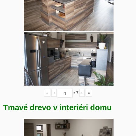
«
‹
z
7
›
»
Tmavé drevo v interiéri domu