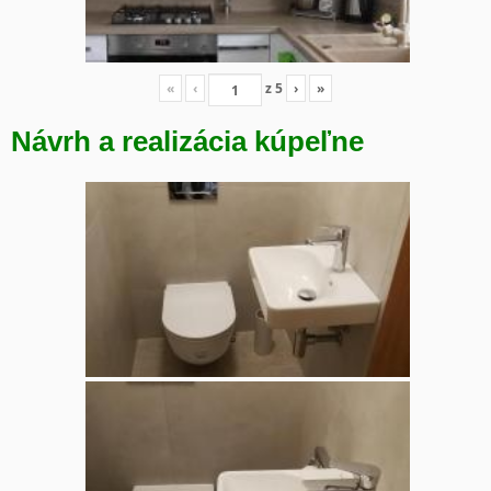
«
‹
z
5
›
»
Návrh a realizácia kúpeľne