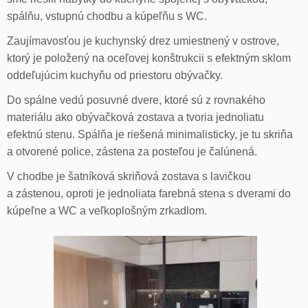
spálňu, vstupnú chodbu a kúpeľňu s WC.
Zaujímavosťou je kuchynský drez umiestnený v ostrove,
ktorý je položený na oceľovej konštrukcii s efektným sklom
oddeľujúcim kuchyňu od priestoru obývačky.
Do spálne vedú posuvné dvere, ktoré sú z rovnakého
materiálu ako obývačková zostava a tvoria jednoliatu
efektnú stenu. Spálňa je riešená minimalisticky, je tu skriňa
a otvorené police, zástena za posteľou je čalúnená.
V chodbe je šatníková skriňová zostava s lavičkou
a zástenou, oproti je jednoliata farebná stena s dverami do
kúpeľne a WC a veľkoplošným zrkadlom.