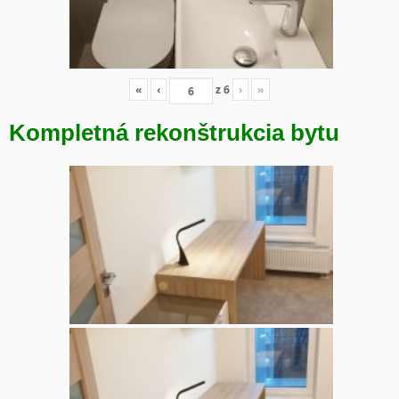
«
‹
z
6
›
»
Kompletná rekonštrukcia bytu