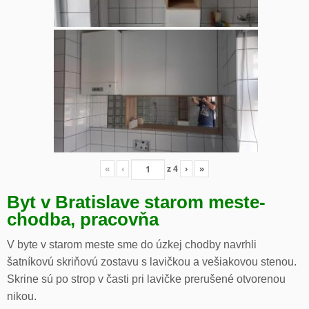
«
‹
z
4
›
»
Byt v Bratislave starom meste-
chodba, pracovňa
V byte v starom meste sme do úzkej chodby navrhli
šatníkovú skriňovú zostavu s lavičkou a vešiakovou stenou.
Skrine sú po strop v časti pri lavičke prerušené otvorenou
nikou.