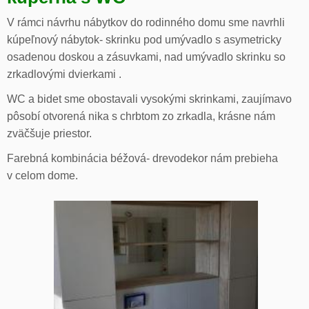
V rámci návrhu nábytkov do rodinného domu sme navrhli
kúpeľnový nábytok- skrinku pod umývadlo s asymetricky
osadenou doskou a zásuvkami, nad umývadlo skrinku so
zrkadlovými dvierkami .
WC a bidet sme obostavali vysokými skrinkami, zaujímavo
pôsobí otvorená nika s chrbtom zo zrkadla, krásne nám
zväčšuje priestor.
Farebná kombinácia béžová- drevodekor nám prebieha
v celom dome.