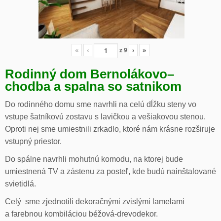
«
‹
z
9
›
»
Rodinný dom Bernolákovo
–
chodba a spalna so satnikom
Do rodinného domu sme navrhli na celú dĺžku steny vo
vstupe šatníkovú zostavu s lavičkou a vešiakovou stenou.
Oproti nej sme umiestnili zrkadlo, ktoré nám krásne rozširuje
vstupný priestor.
Do spálne navrhli mohutnú komodu, na ktorej bude
umiestnená TV a zástenu za posteľ, kde budú nainštalované
svietidlá.
Celý sme zjednotili dekoračnými zvislými lamelami
a farebnou kombiláciou béžová-drevodekor.