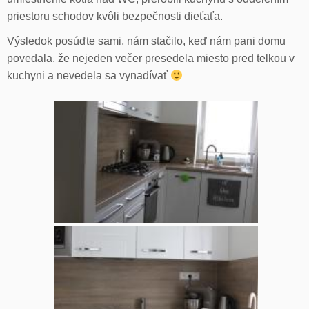
priestoru schodov kvôli bezpečnosti dieťaťa.
Výsledok posúďte sami, nám stačilo, keď nám pani domu
povedala, že nejeden večer presedela miesto pred telkou v
kuchyni a nevedela sa vynadívať