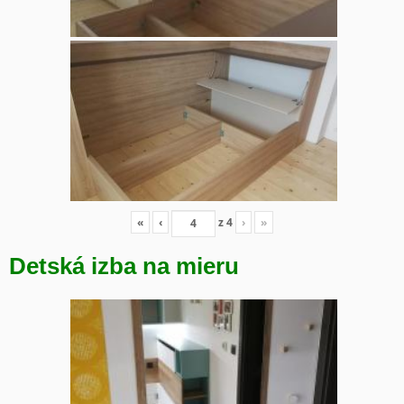
«
‹
z
4
›
»
Detská izba na mieru