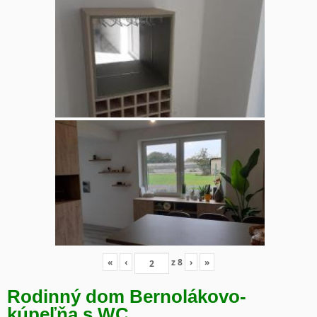
«
‹
z
8
›
»
Rodinný dom Bernolákovo-
kúpeľňa s WC