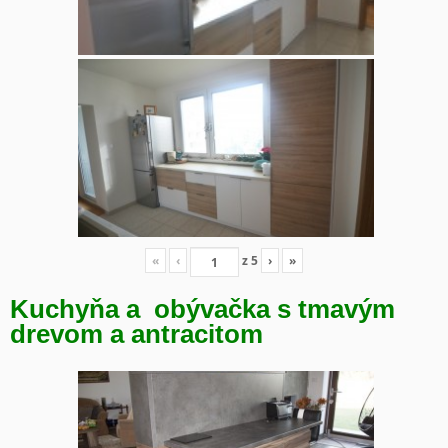
«
‹
z
5
›
»
Kuchyňa a obývačka s tmavým
drevom a antracitom