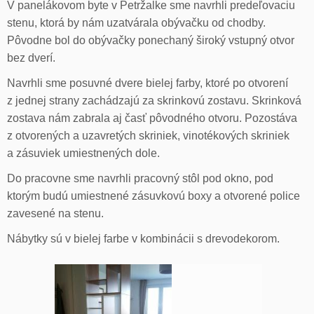
V panelákovom byte v Petržalke sme navrhli predeľovaciu
stenu, ktorá by nám uzatvárala obývačku od chodby.
Pôvodne bol do obývačky ponechaný široký vstupný otvor
bez dverí.
Navrhli sme posuvné dvere bielej farby, ktoré po otvorení
z jednej strany zachádzajú za skrinkovú zostavu. Skrinková
zostava nám zabrala aj časť pôvodného otvoru. Pozostáva
z otvorených a uzavretých skriniek, vinotékových skriniek
a zásuviek umiestnených dole.
Do pracovne sme navrhli pracovný stôl pod okno, pod
ktorým budú umiestnené zásuvkovú boxy a otvorené police
zavesené na stenu.
Nábytky sú v bielej farbe v kombinácii s drevodekorom.