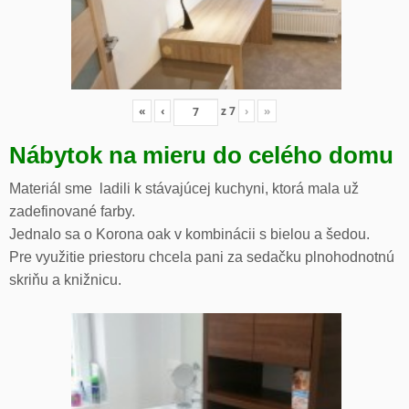
«
‹
z
7
›
»
Nábytok na mieru do celého domu
Materiál sme ladili k stávajúcej kuchyni, ktorá mala už
zadefinované farby.
Jednalo sa o Korona oak v kombinácii s bielou a šedou.
Pre využitie priestoru chcela pani za sedačku plnohodnotnú
skriňu a knižnicu.