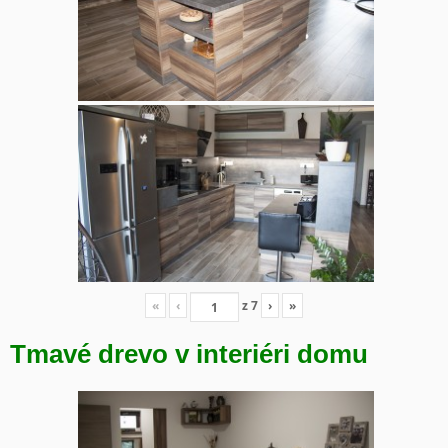
«
‹
z
7
›
»
Tmavé drevo v interiéri domu