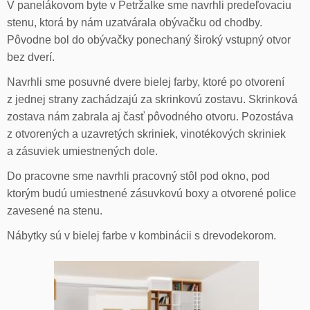
V panelákovom byte v Petržalke sme navrhli predeľovaciu
stenu, ktorá by nám uzatvárala obývačku od chodby.
Pôvodne bol do obývačky ponechaný široký vstupný otvor
bez dverí.
Navrhli sme posuvné dvere bielej farby, ktoré po otvorení
z jednej strany zachádzajú za skrinkovú zostavu. Skrinková
zostava nám zabrala aj časť pôvodného otvoru. Pozostáva
z otvorených a uzavretých skriniek, vinotékových skriniek
a zásuviek umiestnených dole.
Do pracovne sme navrhli pracovný stôl pod okno, pod
ktorým budú umiestnené zásuvkovú boxy a otvorené police
zavesené na stenu.
Nábytky sú v bielej farbe v kombinácii s drevodekorom.