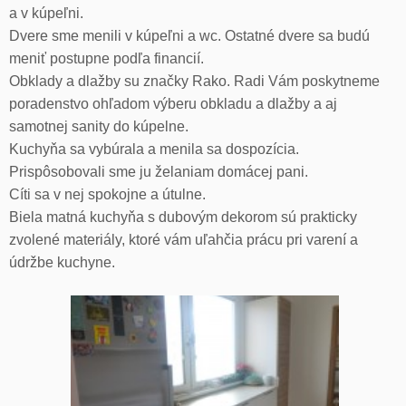
a v kúpeľni.
Dvere sme menili v kúpeľni a wc. Ostatné dvere sa budú
meniť postupne podľa financií.
Obklady a dlažby su značky Rako. Radi Vám poskytneme
poradenstvo ohľadom výberu obkladu a dlažby a aj
samotnej sanity do kúpelne.
Kuchyňa sa vybúrala a menila sa dospozícia.
Prispôsobovali sme ju želaniam domácej pani.
Cíti sa v nej spokojne a útulne.
Biela matná kuchyňa s dubovým dekorom sú prakticky
zvolené materiály, ktoré vám uľahčia prácu pri varení a
údržbe kuchyne.