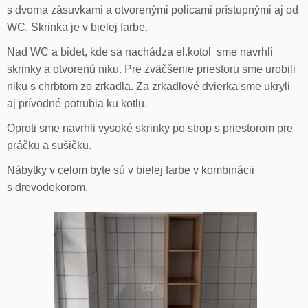
s dvoma zásuvkami a otvorenými policami prístupnými aj od
WC. Skrinka je v bielej farbe.
Nad WC a bidet, kde sa nachádza el.kotol sme navrhli
skrinky a otvorenú niku. Pre zväčšenie priestoru sme urobili
niku s chrbtom zo zrkadla. Za zrkadlové dvierka sme ukryli
aj prívodné potrubia ku kotlu.
Oproti sme navrhli vysoké skrinky po strop s priestorom pre
práčku a sušičku.
Nábytky v celom byte sú v bielej farbe v kombinácii
s drevodekorom.