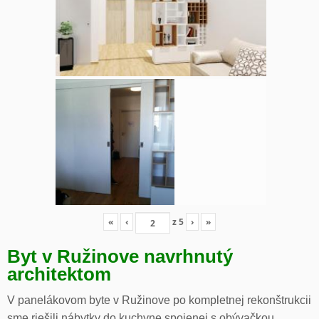
«
‹
z
5
›
»
Byt v Ružinove navrhnutý
architektom
V panelákovom byte v Ružinove po kompletnej rekonštrukcii
sme riešili nábytky do kuchyne spojenej s obývačkou,