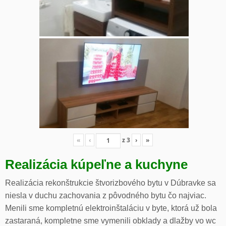
«
‹
z
3
›
»
Realizácia kúpeľne a kuchyne
Realizácia rekonštrukcie štvorizbového bytu v Dúbravke sa
niesla v duchu zachovania z pôvodného bytu čo najviac.
Menili sme kompletnú elektroinštaláciu v byte, ktorá už bola
zastaraná, kompletne sme vymenili obklady a dlažby vo wc