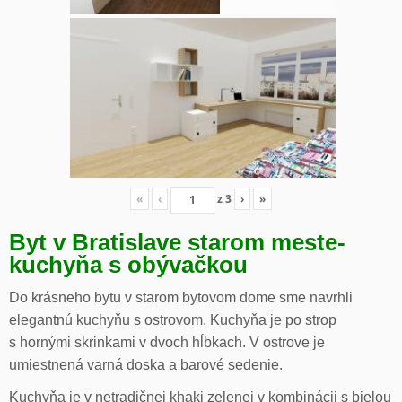
«
‹
z
3
›
»
Byt v Bratislave starom meste-
kuchyňa s obývačkou
Do krásneho bytu v starom bytovom dome sme navrhli
elegantnú kuchyňu s ostrovom. Kuchyňa je po strop
s hornými skrinkami v dvoch hĺbkach. V ostrove je
umiestnená varná doska a barové sedenie.
Kuchyňa je v netradičnej khaki zelenej v kombinácii s bielou