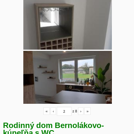
«
‹
z
8
›
»
Rodinný dom Bernolákovo-
kúpeľňa s WC