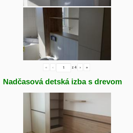
«
‹
z
4
›
»
Nadčasová detská izba s drevom