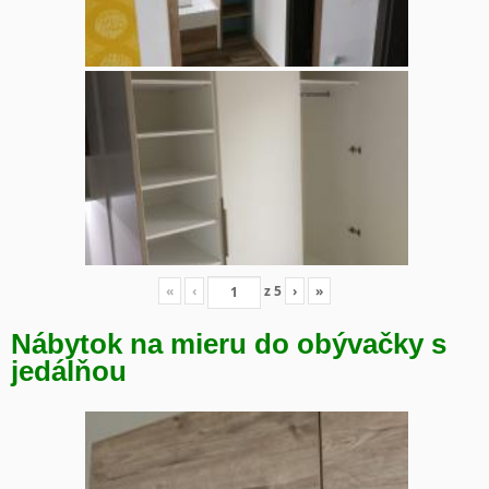
«
‹
z
5
›
»
Nábytok na mieru do obývačky s
jedálňou