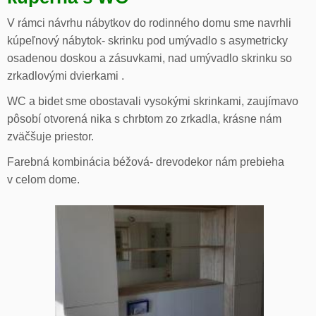
V rámci návrhu nábytkov do rodinného domu sme navrhli
kúpeľnový nábytok- skrinku pod umývadlo s asymetricky
osadenou doskou a zásuvkami, nad umývadlo skrinku so
zrkadlovými dvierkami .
WC a bidet sme obostavali vysokými skrinkami, zaujímavo
pôsobí otvorená nika s chrbtom zo zrkadla, krásne nám
zväčšuje priestor.
Farebná kombinácia béžová- drevodekor nám prebieha
v celom dome.