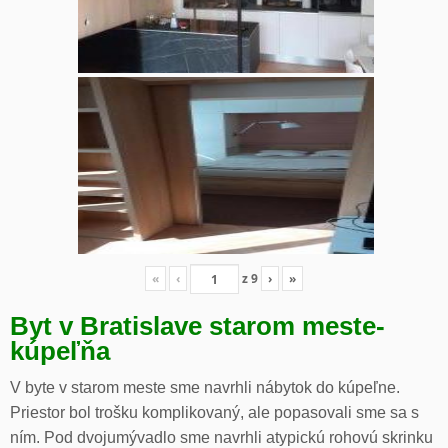
«
‹
z
9
›
»
Byt v Bratislave starom meste-
kúpeľňa
V byte v starom meste sme navrhli nábytok do kúpeľne.
Priestor bol trošku komplikovaný, ale popasovali sme sa s
ním. Pod dvojumývadlo sme navrhli atypickú rohovú skrinku