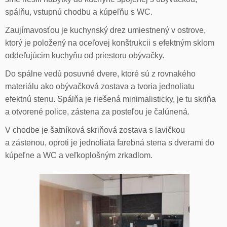
spálňu, vstupnú chodbu a kúpeľňu s WC.
Zaujímavosťou je kuchynský drez umiestnený v ostrove,
ktorý je položený na oceľovej konštrukcii s efektným sklom
oddeľujúcim kuchyňu od priestoru obývačky.
Do spálne vedú posuvné dvere, ktoré sú z rovnakého
materiálu ako obývačková zostava a tvoria jednoliatu
efektnú stenu. Spálňa je riešená minimalisticky, je tu skriňa
a otvorené police, zástena za posteľou je čalúnená.
V chodbe je šatníková skriňová zostava s lavičkou
a zástenou, oproti je jednoliata farebná stena s dverami do
kúpeľne a WC a veľkoplošným zrkadlom.