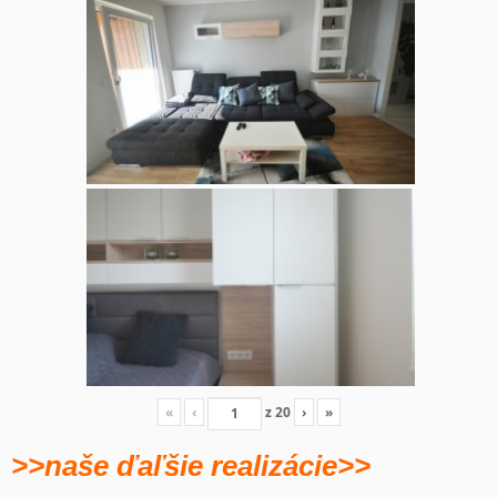
«
‹
z
20
›
»
>>naše ďaľšie realizácie>>