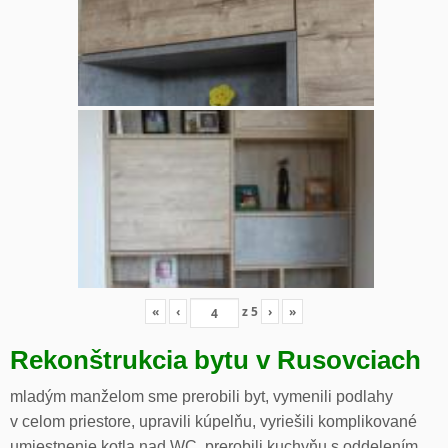
«
‹
z
5
›
»
Rekonštrukcia bytu v Rusovciach
mladým manželom sme prerobili byt, vymenili podlahy
v celom priestore, upravili kúpelňu, vyriešili komplikované
umiestnenie kotla nad WC, prerobili kuchyňu s oddelením