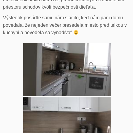
priestoru schodov kvôli bezpečnosti dieťaťa.
Výsledok posúďte sami, nám stačilo, keď nám pani domu
povedala, že nejeden večer presedela miesto pred telkou v
kuchyni a nevedela sa vynadívať