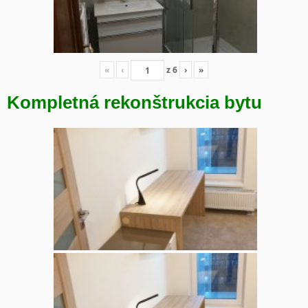
«
‹
z
6
›
»
Kompletná rekonštrukcia bytu