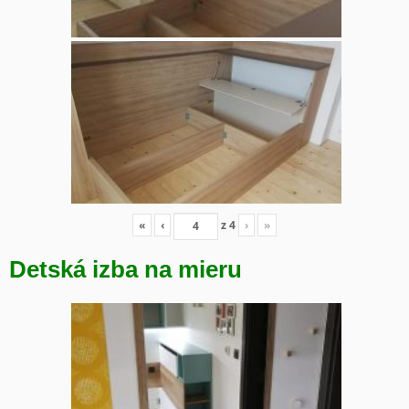
«
‹
z
4
›
»
Detská izba na mieru