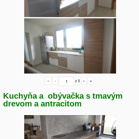
«
‹
z
5
›
»
Kuchyňa a obývačka s tmavým
drevom a antracitom