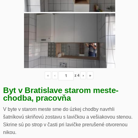
«
‹
z
4
›
»
Byt v Bratislave starom meste-
chodba, pracovňa
V byte v starom meste sme do úzkej chodby navrhli
šatníkovú skriňovú zostavu s lavičkou a vešiakovou stenou.
Skrine sú po strop v časti pri lavičke prerušené otvorenou
nikou.