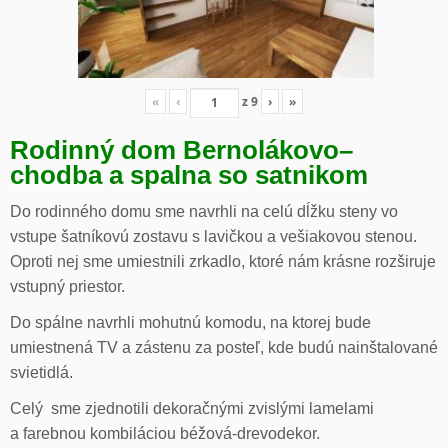
«
‹
z
9
›
»
Rodinný dom Bernolákovo
–
chodba a spalna so satnikom
Do rodinného domu sme navrhli na celú dĺžku steny vo
vstupe šatníkovú zostavu s lavičkou a vešiakovou stenou.
Oproti nej sme umiestnili zrkadlo, ktoré nám krásne rozširuje
vstupný priestor.
Do spálne navrhli mohutnú komodu, na ktorej bude
umiestnená TV a zástenu za posteľ, kde budú nainštalované
svietidlá.
Celý sme zjednotili dekoračnými zvislými lamelami
a farebnou kombiláciou béžová-drevodekor.