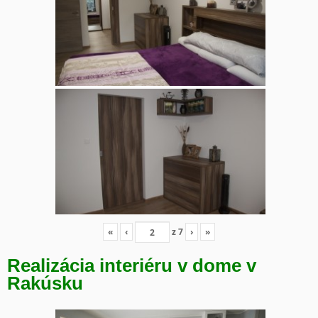
«
‹
z
7
›
»
Realizácia interiéru v dome v
Rakúsku