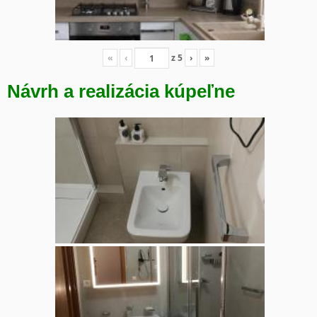
«
‹
z
5
›
»
Návrh a realizácia kúpeľne