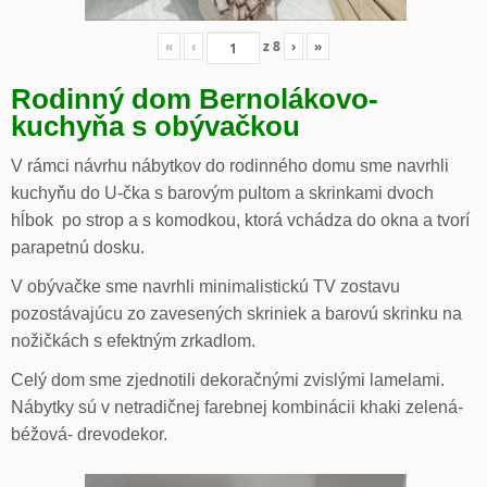
«
‹
z
8
›
»
Rodinný dom Bernolákovo-
kuchyňa s obývačkou
V rámci návrhu nábytkov do rodinného domu sme navrhli
kuchyňu do U-čka s barovým pultom a skrinkami dvoch
hĺbok po strop a s komodkou, ktorá vchádza do okna a tvorí
parapetnú dosku.
V obývačke sme navrhli minimalistickú TV zostavu
pozostávajúcu zo zavesených skriniek a barovú skrinku na
nožičkách s efektným zrkadlom.
Celý dom sme zjednotili dekoračnými zvislými lamelami.
Nábytky sú v netradičnej farebnej kombinácii khaki zelená-
béžová- drevodekor.