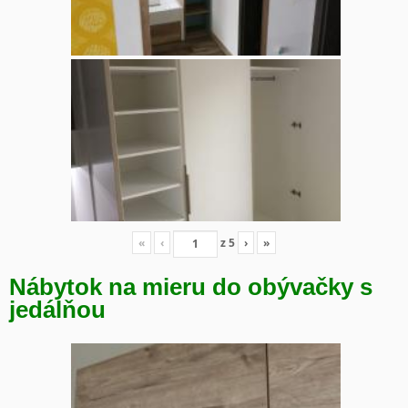
«
‹
z
5
›
»
Nábytok na mieru do obývačky s
jedálňou