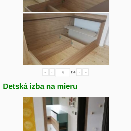
«
‹
z
4
›
»
Detská izba na mieru