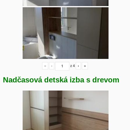
«
‹
z
4
›
»
Nadčasová detská izba s drevom