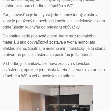
spálňu, vstupnú chodbu a kúpeľňu s WC.
Zaujímavosťou je kuchynský drez umiestnený v ostrove,
ktorý je položený na oceľovej konštrukcii s efektným sklom
oddeľujúcim kuchyňu od priestoru obývačky.
Do spálne vedú posuvné dvere, ktoré sú z rovnakého
materiálu ako obývačková zostava a tvoria jednoliatu
efektnú stenu. Spálňa je riešená minimalisticky, je tu skriňa
a otvorené police, zástena za posteľou je čalúnená.
V chodbe je šatníková skriňová zostava s lavičkou
a zástenou, oproti je jednoliata farebná stena s dverami do
kúpeľne a WC a veľkoplošným zrkadlom.