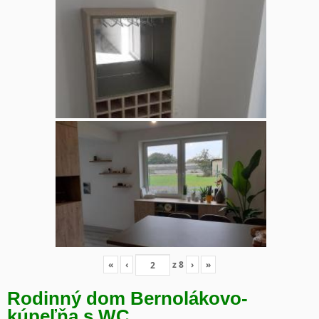
«
‹
z
8
›
»
Rodinný dom Bernolákovo-
kúpeľňa s WC