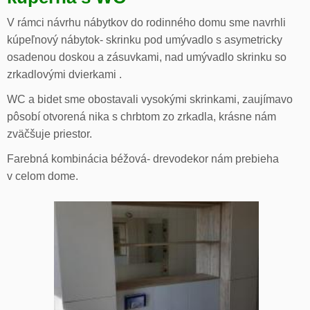
V rámci návrhu nábytkov do rodinného domu sme navrhli
kúpeľnový nábytok- skrinku pod umývadlo s asymetricky
osadenou doskou a zásuvkami, nad umývadlo skrinku so
zrkadlovými dvierkami .
WC a bidet sme obostavali vysokými skrinkami, zaujímavo
pôsobí otvorená nika s chrbtom zo zrkadla, krásne nám
zväčšuje priestor.
Farebná kombinácia béžová- drevodekor nám prebieha
v celom dome.