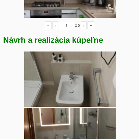
«
‹
z
5
›
»
Návrh a realizácia kúpeľne