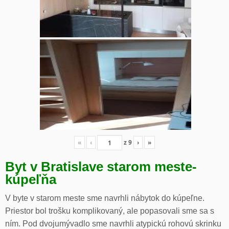
«
‹
z
9
›
»
Byt v Bratislave starom meste-
kúpeľňa
V byte v starom meste sme navrhli nábytok do kúpeľne.
Priestor bol trošku komplikovaný, ale popasovali sme sa s
ním. Pod dvojumývadlo sme navrhli atypickú rohovú skrinku