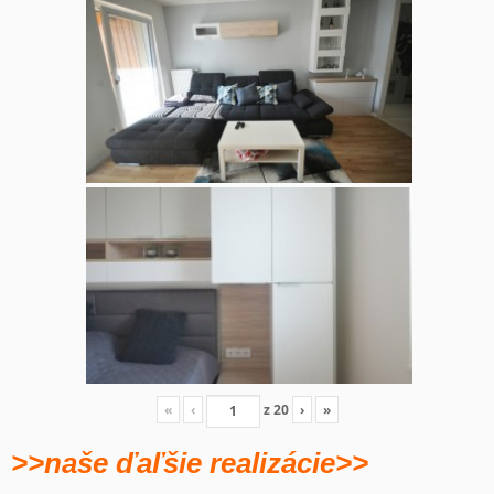
«
‹
z
20
›
»
>>naše ďaľšie realizácie>>