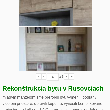
«
‹
z
5
›
»
Rekonštrukcia bytu v Rusovciach
mladým manželom sme prerobili byt, vymenili podlahy
v celom priestore, upravili kúpelňu, vyriešili komplikované
umiestnenie kotla nad WC, prerobili kuchyňu s oddelením