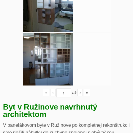
«
‹
z
5
›
»
Byt v Ružinove navrhnutý
architektom
V panelákovom byte v Ružinove po kompletnej rekonštrukcii
sme riešili nábytky do kuchyne spojenej s obývačkou,