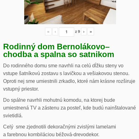
«
‹
z
9
›
»
Rodinný dom Bernolákovo
–
chodba a spalna so satnikom
Do rodinného domu sme navrhli na celú dĺžku steny vo
vstupe šatníkovú zostavu s lavičkou a vešiakovou stenou.
Oproti nej sme umiestnili zrkadlo, ktoré nám krásne rozširuje
vstupný priestor.
Do spálne navrhli mohutnú komodu, na ktorej bude
umiestnená TV a zástenu za posteľ, kde budú nainštalované
svietidlá.
Celý sme zjednotili dekoračnými zvislými lamelami
a farebnou kombiláciou béžová-drevodekor.