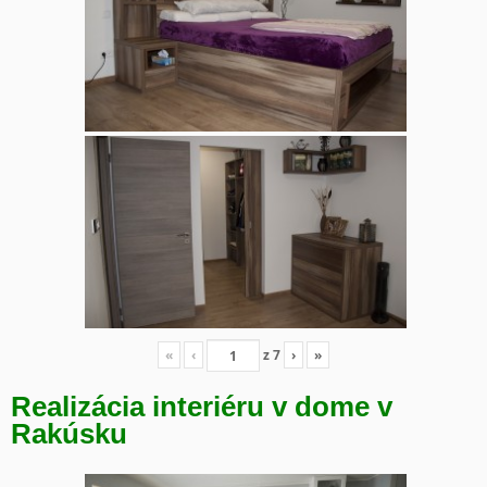
«
‹
z
7
›
»
Realizácia interiéru v dome v
Rakúsku