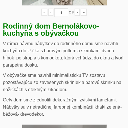
«
‹
z
8
›
»
Rodinný dom Bernolákovo-
kuchyňa s obývačkou
V rámci návrhu nábytkov do rodinného domu sme navrhli
kuchyňu do U-čka s barovým pultom a skrinkami dvoch
hĺbok po strop a s komodkou, ktorá vchádza do okna a tvorí
parapetnú dosku.
V obývačke sme navrhli minimalistickú TV zostavu
pozostávajúcu zo zavesených skriniek a barovú skrinku na
nožičkách s efektným zrkadlom.
Celý dom sme zjednotili dekoračnými zvislými lamelami.
Nábytky sú v netradičnej farebnej kombinácii khaki zelená-
béžová- drevodekor.