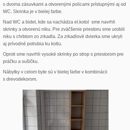
s dvoma zásuvkami a otvorenými policami prístupnými aj od
WC. Skrinka je v bielej farbe.
Nad WC a bidet, kde sa nachádza el.kotol sme navrhli
skrinky a otvorenú niku. Pre zväčšenie priestoru sme urobili
niku s chrbtom zo zrkadla. Za zrkadlové dvierka sme ukryli
aj prívodné potrubia ku kotlu.
Oproti sme navrhli vysoké skrinky po strop s priestorom pre
práčku a sušičku.
Nábytky v celom byte sú v bielej farbe v kombinácii
s drevodekorom.