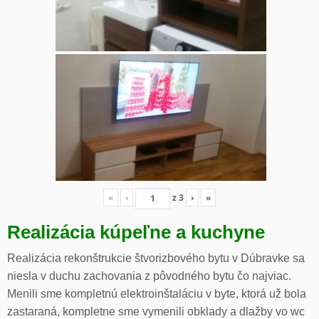
«
‹
z
3
›
»
Realizácia kúpeľne a kuchyne
Realizácia rekonštrukcie štvorizbového bytu v Dúbravke sa
niesla v duchu zachovania z pôvodného bytu čo najviac.
Menili sme kompletnú elektroinštaláciu v byte, ktorá už bola
zastaraná, kompletne sme vymenili obklady a dlažby vo wc