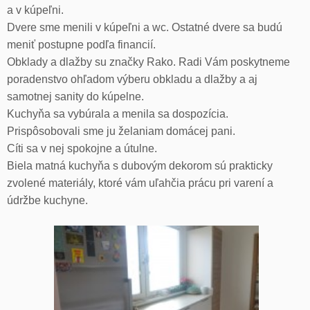
a v kúpeľni.
Dvere sme menili v kúpeľni a wc. Ostatné dvere sa budú
meniť postupne podľa financií.
Obklady a dlažby su značky Rako. Radi Vám poskytneme
poradenstvo ohľadom výberu obkladu a dlažby a aj
samotnej sanity do kúpelne.
Kuchyňa sa vybúrala a menila sa dospozícia.
Prispôsobovali sme ju želaniam domácej pani.
Cíti sa v nej spokojne a útulne.
Biela matná kuchyňa s dubovým dekorom sú prakticky
zvolené materiály, ktoré vám uľahčia prácu pri varení a
údržbe kuchyne.