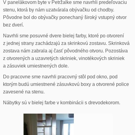
V panelákovom byte v Petržalke sme navrhli predeľovaciu
stenu, ktorá by nám uzatvárala obývačku od chodby.
Pôvodne bol do obývačky ponechaný široký vstupný otvor
bez dverí.
Navrhli sme posuvné dvere bielej farby, ktoré po otvorení
z jednej strany zachádzajú za skrinkovú zostavu. Skrinková
zostava nám zabrala aj časť pôvodného otvoru. Pozostáva
z otvorených a uzavretých skriniek, vinotékových skriniek
a zásuviek umiestnených dole.
Do pracovne sme navrhli pracovný stôl pod okno, pod
ktorým budú umiestnené zásuvkovú boxy a otvorené police
zavesené na stenu.
Nábytky sú v bielej farbe v kombinácii s drevodekorom.