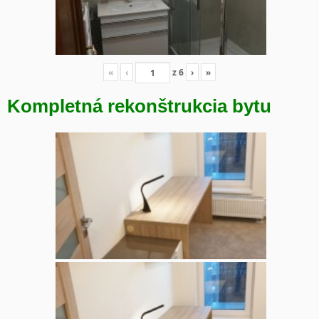
«
‹
z
6
›
»
Kompletná rekonštrukcia bytu