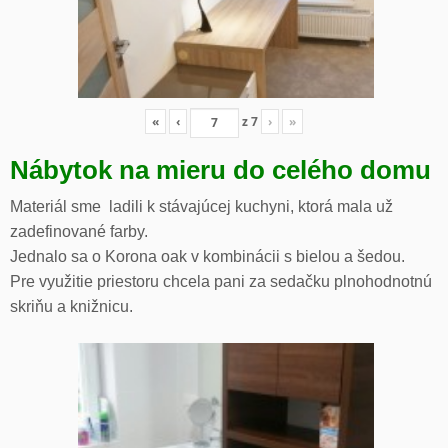
«
‹
z
7
›
»
Nábytok na mieru do celého domu
Materiál sme ladili k stávajúcej kuchyni, ktorá mala už
zadefinované farby.
Jednalo sa o Korona oak v kombinácii s bielou a šedou.
Pre využitie priestoru chcela pani za sedačku plnohodnotnú
skriňu a knižnicu.