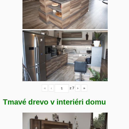
«
‹
z
7
›
»
Tmavé drevo v interiéri domu