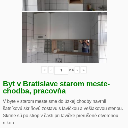
«
‹
z
4
›
»
Byt v Bratislave starom meste-
chodba, pracovňa
V byte v starom meste sme do úzkej chodby navrhli
šatníkovú skriňovú zostavu s lavičkou a vešiakovou stenou.
Skrine sú po strop v časti pri lavičke prerušené otvorenou
nikou.