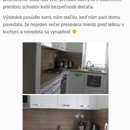
priestoru schodov kvôli bezpečnosti dieťaťa.
Výsledok posúďte sami, nám stačilo, keď nám pani domu
povedala, že nejeden večer presedela miesto pred telkou v
kuchyni a nevedela sa vynadívať