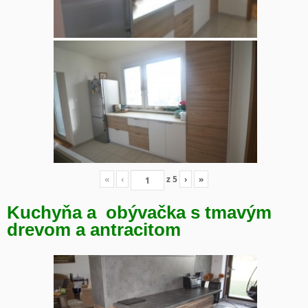
«
‹
z
5
›
»
Kuchyňa a obývačka s tmavým
drevom a antracitom