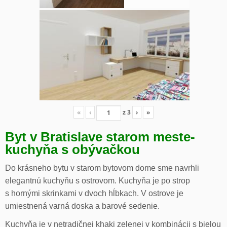
«
‹
z
3
›
»
Byt v Bratislave starom meste-
kuchyňa s obývačkou
Do krásneho bytu v starom bytovom dome sme navrhli
elegantnú kuchyňu s ostrovom. Kuchyňa je po strop
s hornými skrinkami v dvoch hĺbkach. V ostrove je
umiestnená varná doska a barové sedenie.
Kuchyňa je v netradičnej khaki zelenej v kombinácii s bielou