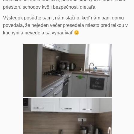
priestoru schodov kvôli bezpečnosti dieťaťa.
Výsledok posúďte sami, nám stačilo, keď nám pani domu
povedala, že nejeden večer presedela miesto pred telkou v
kuchyni a nevedela sa vynadívať