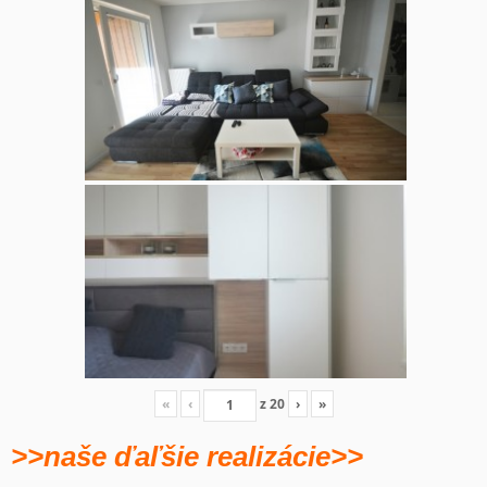
«
‹
z
20
›
»
>>naše ďaľšie realizácie>>