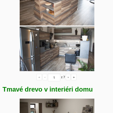
«
‹
z
7
›
»
Tmavé drevo v interiéri domu