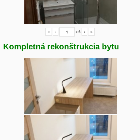
«
‹
z
6
›
»
Kompletná rekonštrukcia bytu