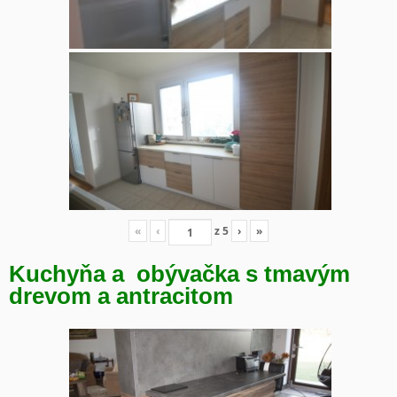
«
‹
z
5
›
»
Kuchyňa a obývačka s tmavým
drevom a antracitom