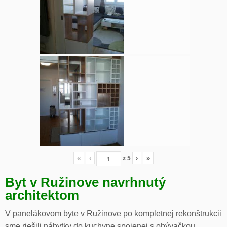
«
‹
z
5
›
»
Byt v Ružinove navrhnutý
architektom
V panelákovom byte v Ružinove po kompletnej rekonštrukcii
sme riešili nábytky do kuchyne spojenej s obývačkou,