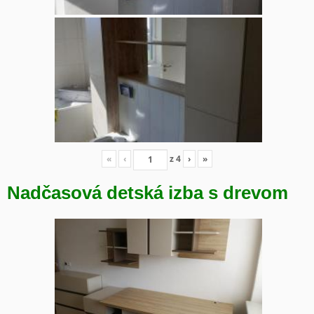
«
‹
z
4
›
»
Nadčasová detská izba s drevom