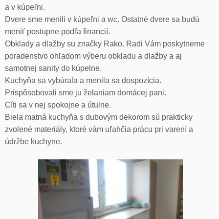
a v kúpeľni.
Dvere sme menili v kúpeľni a wc. Ostatné dvere sa budú
meniť postupne podľa financií.
Obklady a dlažby su značky Rako. Radi Vám poskytneme
poradenstvo ohľadom výberu obkladu a dlažby a aj
samotnej sanity do kúpelne.
Kuchyňa sa vybúrala a menila sa dospozícia.
Prispôsobovali sme ju želaniam domácej pani.
Cíti sa v nej spokojne a útulne.
Biela matná kuchyňa s dubovým dekorom sú prakticky
zvolené materiály, ktoré vám uľahčia prácu pri varení a
údržbe kuchyne.