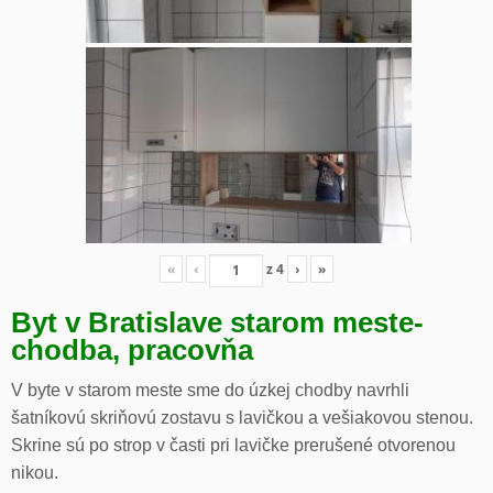
«
‹
z
4
›
»
Byt v Bratislave starom meste-
chodba, pracovňa
V byte v starom meste sme do úzkej chodby navrhli
šatníkovú skriňovú zostavu s lavičkou a vešiakovou stenou.
Skrine sú po strop v časti pri lavičke prerušené otvorenou
nikou.