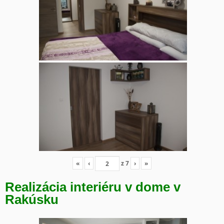
«
‹
z
7
›
»
Realizácia interiéru v dome v
Rakúsku