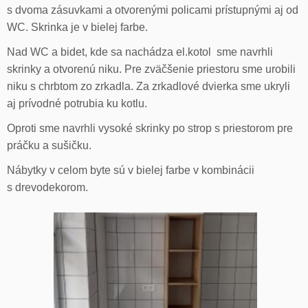
s dvoma zásuvkami a otvorenými policami prístupnými aj od
WC. Skrinka je v bielej farbe.
Nad WC a bidet, kde sa nachádza el.kotol sme navrhli
skrinky a otvorenú niku. Pre zväčšenie priestoru sme urobili
niku s chrbtom zo zrkadla. Za zrkadlové dvierka sme ukryli
aj prívodné potrubia ku kotlu.
Oproti sme navrhli vysoké skrinky po strop s priestorom pre
práčku a sušičku.
Nábytky v celom byte sú v bielej farbe v kombinácii
s drevodekorom.