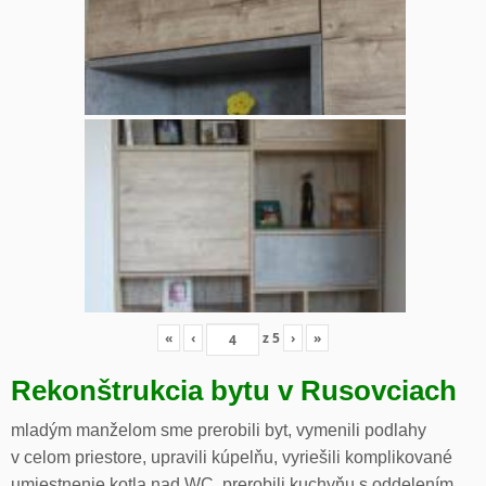
«
‹
z
5
›
»
Rekonštrukcia bytu v Rusovciach
mladým manželom sme prerobili byt, vymenili podlahy
v celom priestore, upravili kúpelňu, vyriešili komplikované
umiestnenie kotla nad WC, prerobili kuchyňu s oddelením