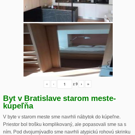
«
‹
z
9
›
»
Byt v Bratislave starom meste-
kúpeľňa
V byte v starom meste sme navrhli nábytok do kúpeľne.
Priestor bol trošku komplikovaný, ale popasovali sme sa s
ním. Pod dvojumývadlo sme navrhli atypickú rohovú skrinku