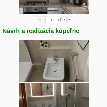
«
‹
z
5
›
»
Návrh a realizácia kúpeľne