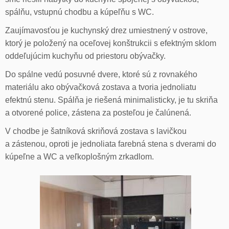
spálňu, vstupnú chodbu a kúpeľňu s WC.
Zaujímavosťou je kuchynský drez umiestnený v ostrove,
ktorý je položený na oceľovej konštrukcii s efektným sklom
oddeľujúcim kuchyňu od priestoru obývačky.
Do spálne vedú posuvné dvere, ktoré sú z rovnakého
materiálu ako obývačková zostava a tvoria jednoliatu
efektnú stenu. Spálňa je riešená minimalisticky, je tu skriňa
a otvorené police, zástena za posteľou je čalúnená.
V chodbe je šatníková skriňová zostava s lavičkou
a zástenou, oproti je jednoliata farebná stena s dverami do
kúpeľne a WC a veľkoplošným zrkadlom.