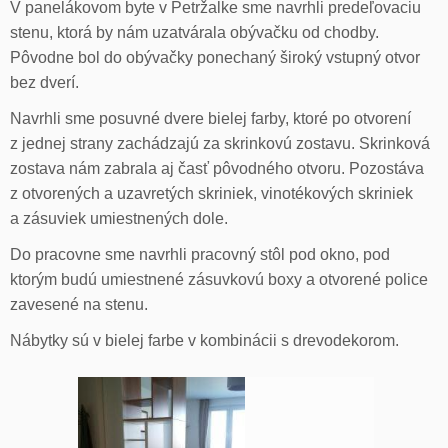
V panelákovom byte v Petržalke sme navrhli predeľovaciu
stenu, ktorá by nám uzatvárala obývačku od chodby.
Pôvodne bol do obývačky ponechaný široký vstupný otvor
bez dverí.
Navrhli sme posuvné dvere bielej farby, ktoré po otvorení
z jednej strany zachádzajú za skrinkovú zostavu. Skrinková
zostava nám zabrala aj časť pôvodného otvoru. Pozostáva
z otvorených a uzavretých skriniek, vinotékových skriniek
a zásuviek umiestnených dole.
Do pracovne sme navrhli pracovný stôl pod okno, pod
ktorým budú umiestnené zásuvkovú boxy a otvorené police
zavesené na stenu.
Nábytky sú v bielej farbe v kombinácii s drevodekorom.