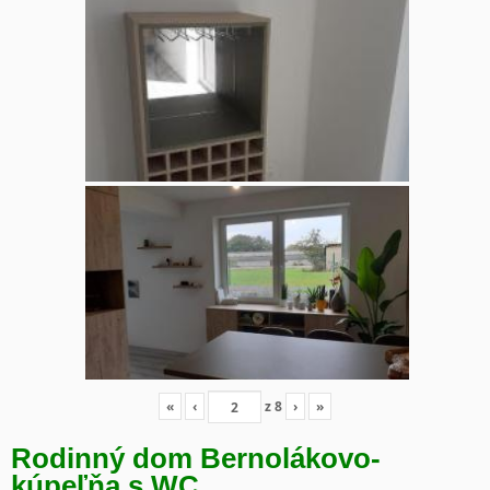
«
‹
z
8
›
»
Rodinný dom Bernolákovo-
kúpeľňa s WC