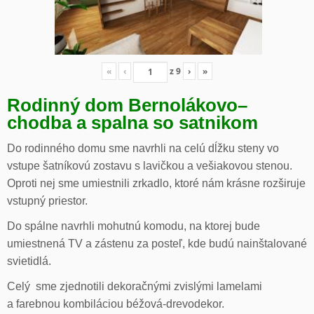
«
‹
z
9
›
»
Rodinný dom Bernolákovo
–
chodba a spalna so satnikom
Do rodinného domu sme navrhli na celú dĺžku steny vo
vstupe šatníkovú zostavu s lavičkou a vešiakovou stenou.
Oproti nej sme umiestnili zrkadlo, ktoré nám krásne rozširuje
vstupný priestor.
Do spálne navrhli mohutnú komodu, na ktorej bude
umiestnená TV a zástenu za posteľ, kde budú nainštalované
svietidlá.
Celý sme zjednotili dekoračnými zvislými lamelami
a farebnou kombiláciou béžová-drevodekor.