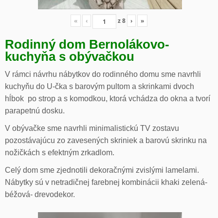
«
‹
z
8
›
»
Rodinný dom Bernolákovo-
kuchyňa s obývačkou
V rámci návrhu nábytkov do rodinného domu sme navrhli
kuchyňu do U-čka s barovým pultom a skrinkami dvoch
hĺbok po strop a s komodkou, ktorá vchádza do okna a tvorí
parapetnú dosku.
V obývačke sme navrhli minimalistickú TV zostavu
pozostávajúcu zo zavesených skriniek a barovú skrinku na
nožičkách s efektným zrkadlom.
Celý dom sme zjednotili dekoračnými zvislými lamelami.
Nábytky sú v netradičnej farebnej kombinácii khaki zelená-
béžová- drevodekor.