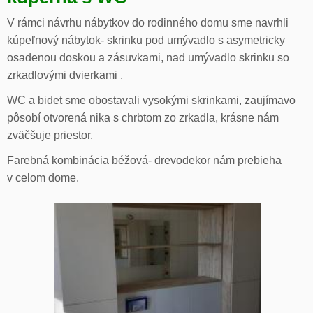
V rámci návrhu nábytkov do rodinného domu sme navrhli
kúpeľnový nábytok- skrinku pod umývadlo s asymetricky
osadenou doskou a zásuvkami, nad umývadlo skrinku so
zrkadlovými dvierkami .
WC a bidet sme obostavali vysokými skrinkami, zaujímavo
pôsobí otvorená nika s chrbtom zo zrkadla, krásne nám
zväčšuje priestor.
Farebná kombinácia béžová- drevodekor nám prebieha
v celom dome.