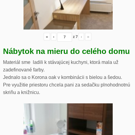
«
‹
z
7
›
»
Nábytok na mieru do celého domu
Materiál sme ladili k stávajúcej kuchyni, ktorá mala už
zadefinované farby.
Jednalo sa o Korona oak v kombinácii s bielou a šedou.
Pre využitie priestoru chcela pani za sedačku plnohodnotnú
skriňu a knižnicu.