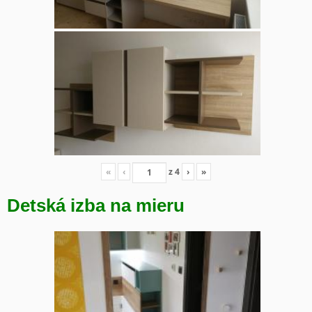
«
‹
z
4
›
»
Detská izba na mieru