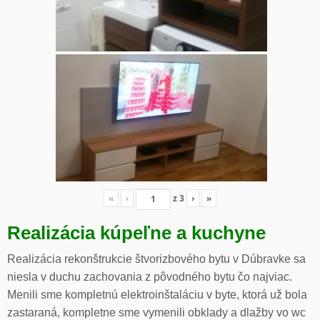
«
‹
z
3
›
»
Realizácia kúpeľne a kuchyne
Realizácia rekonštrukcie štvorizbového bytu v Dúbravke sa
niesla v duchu zachovania z pôvodného bytu čo najviac.
Menili sme kompletnú elektroinštaláciu v byte, ktorá už bola
zastaraná, kompletne sme vymenili obklady a dlažby vo wc