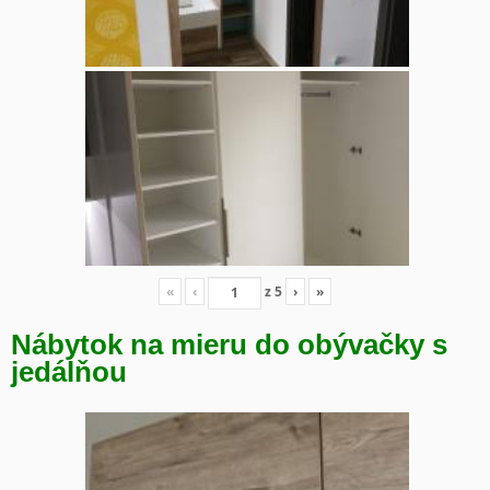
«
‹
z
5
›
»
Nábytok na mieru do obývačky s
jedálňou