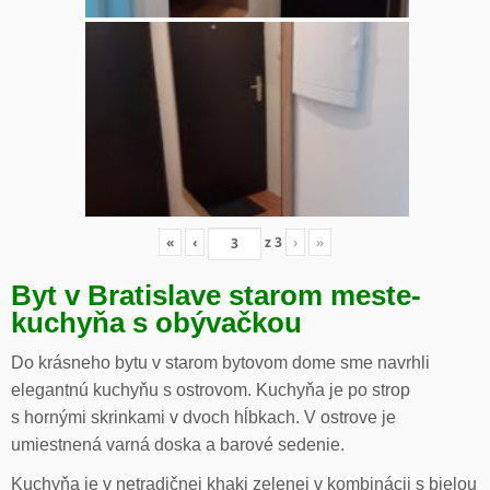
«
‹
z
3
›
»
Byt v Bratislave starom meste-
kuchyňa s obývačkou
Do krásneho bytu v starom bytovom dome sme navrhli
elegantnú kuchyňu s ostrovom. Kuchyňa je po strop
s hornými skrinkami v dvoch hĺbkach. V ostrove je
umiestnená varná doska a barové sedenie.
Kuchyňa je v netradičnej khaki zelenej v kombinácii s bielou