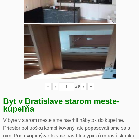
«
‹
z
9
›
»
Byt v Bratislave starom meste-
kúpeľňa
V byte v starom meste sme navrhli nábytok do kúpeľne.
Priestor bol trošku komplikovaný, ale popasovali sme sa s
ním. Pod dvojumývadlo sme navrhli atypickú rohovú skrinku