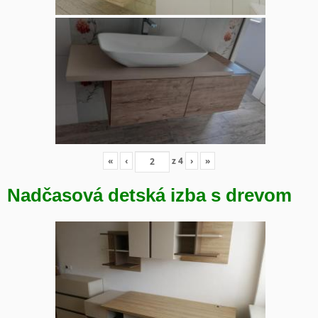
«
‹
z
4
›
»
Nadčasová detská izba s drevom