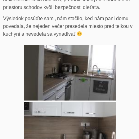
priestoru schodov kvôli bezpečnosti dieťaťa.
Výsledok posúďte sami, nám stačilo, keď nám pani domu
povedala, že nejeden večer presedela miesto pred telkou v
kuchyni a nevedela sa vynadívať