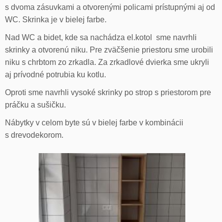
s dvoma zásuvkami a otvorenými policami prístupnými aj od
WC. Skrinka je v bielej farbe.
Nad WC a bidet, kde sa nachádza el.kotol sme navrhli
skrinky a otvorenú niku. Pre zväčšenie priestoru sme urobili
niku s chrbtom zo zrkadla. Za zrkadlové dvierka sme ukryli
aj prívodné potrubia ku kotlu.
Oproti sme navrhli vysoké skrinky po strop s priestorom pre
práčku a sušičku.
Nábytky v celom byte sú v bielej farbe v kombinácii
s drevodekorom.