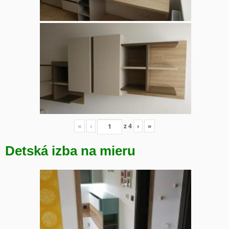
«
‹
z
4
›
»
Detská izba na mieru