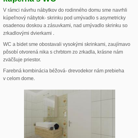
V rámci návrhu nábytkov do rodinného domu sme navrhli
kúpeľnový nábytok- skrinku pod umývadlo s asymetricky
osadenou doskou a zásuvkami, nad umývadlo skrinku so
zrkadlovými dvierkami .
WC a bidet sme obostavali vysokými skrinkami, zaujímavo
pôsobí otvorená nika s chrbtom zo zrkadla, krásne nám
zväčšuje priestor.
Farebná kombinácia béžová- drevodekor nám prebieha
v celom dome.