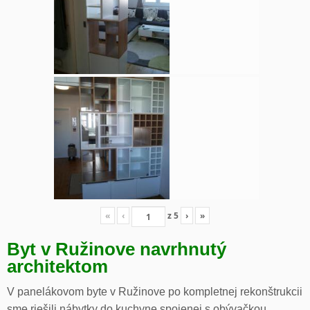
«
‹
z
5
›
»
Byt v Ružinove navrhnutý
architektom
V panelákovom byte v Ružinove po kompletnej rekonštrukcii
sme riešili nábytky do kuchyne spojenej s obývačkou,