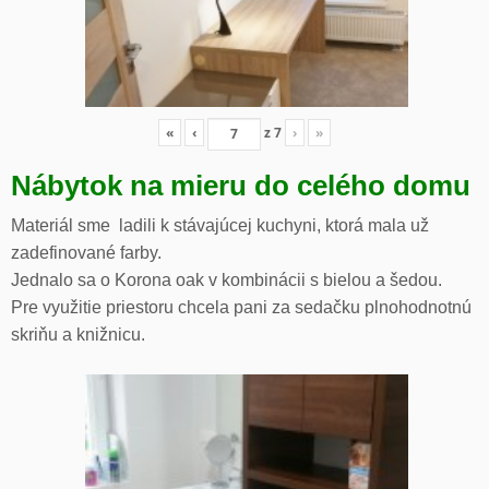
«
‹
z
7
›
»
Nábytok na mieru do celého domu
Materiál sme ladili k stávajúcej kuchyni, ktorá mala už
zadefinované farby.
Jednalo sa o Korona oak v kombinácii s bielou a šedou.
Pre využitie priestoru chcela pani za sedačku plnohodnotnú
skriňu a knižnicu.