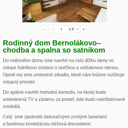
«
‹
z
9
›
»
Rodinný dom Bernolákovo
–
chodba a spalna so satnikom
Do rodinného domu sme navrhli na celú dĺžku steny vo
vstupe šatníkovú zostavu s lavičkou a vešiakovou stenou.
Oproti nej sme umiestnili zrkadlo, ktoré nám krásne rozširuje
vstupný priestor.
Do spálne navrhli mohutnú komodu, na ktorej bude
umiestnená TV a zástenu za posteľ, kde budú nainštalované
svietidlá.
Celý sme zjednotili dekoračnými zvislými lamelami
a farebnou kombiláciou béžová-drevodekor.