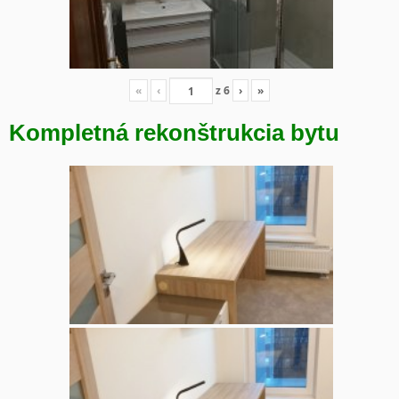
«
‹
z
6
›
»
Kompletná rekonštrukcia bytu