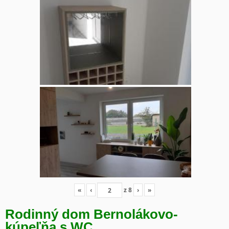
«
‹
z
8
›
»
Rodinný dom Bernolákovo-
kúpeľňa s WC