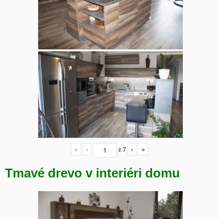
«
‹
z
7
›
»
Tmavé drevo v interiéri domu