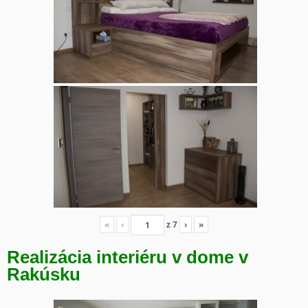
«
‹
z
7
›
»
Realizácia interiéru v dome v
Rakúsku