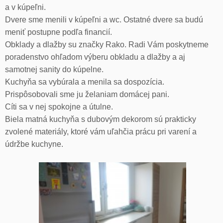
a v kúpeľni.
Dvere sme menili v kúpeľni a wc. Ostatné dvere sa budú
meniť postupne podľa financií.
Obklady a dlažby su značky Rako. Radi Vám poskytneme
poradenstvo ohľadom výberu obkladu a dlažby a aj
samotnej sanity do kúpelne.
Kuchyňa sa vybúrala a menila sa dospozícia.
Prispôsobovali sme ju želaniam domácej pani.
Cíti sa v nej spokojne a útulne.
Biela matná kuchyňa s dubovým dekorom sú prakticky
zvolené materiály, ktoré vám uľahčia prácu pri varení a
údržbe kuchyne.