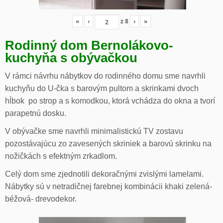
«
‹
z
8
›
»
Rodinný dom Bernolákovo-
kuchyňa s obývačkou
V rámci návrhu nábytkov do rodinného domu sme navrhli
kuchyňu do U-čka s barovým pultom a skrinkami dvoch
hĺbok po strop a s komodkou, ktorá vchádza do okna a tvorí
parapetnú dosku.
V obývačke sme navrhli minimalistickú TV zostavu
pozostávajúcu zo zavesených skriniek a barovú skrinku na
nožičkách s efektným zrkadlom.
Celý dom sme zjednotili dekoračnými zvislými lamelami.
Nábytky sú v netradičnej farebnej kombinácii khaki zelená-
béžová- drevodekor.