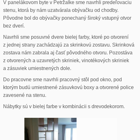
V panelákovom byte v Petržalke sme navrhli predeľovaciu
stenu, ktorá by nám uzatvárala obývačku od chodby.
Pôvodne bol do obývačky ponechaný široký vstupný otvor
bez dverí.
Navrhli sme posuvné dvere bielej farby, ktoré po otvorení
z jednej strany zachádzajú za skrinkovú zostavu. Skrinková
zostava nám zabrala aj časť pôvodného otvoru. Pozostáva
z otvorených a uzavretých skriniek, vinotékových skriniek
a zásuviek umiestnených dole.
Do pracovne sme navrhli pracovný stôl pod okno, pod
ktorým budú umiestnené zásuvkovú boxy a otvorené police
zavesené na stenu.
Nábytky sú v bielej farbe v kombinácii s drevodekorom.