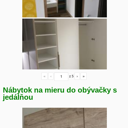
«
‹
z
5
›
»
Nábytok na mieru do obývačky s
jedálňou