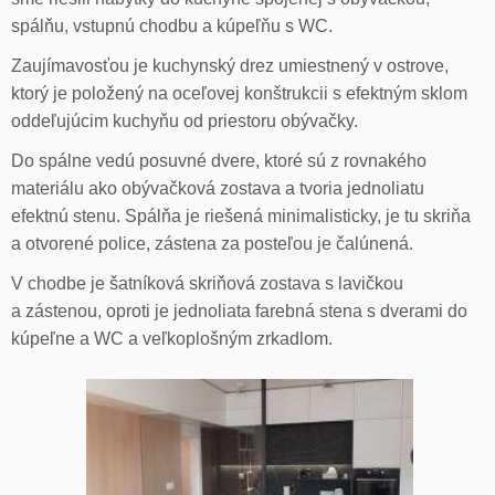
spálňu, vstupnú chodbu a kúpeľňu s WC.
Zaujímavosťou je kuchynský drez umiestnený v ostrove,
ktorý je položený na oceľovej konštrukcii s efektným sklom
oddeľujúcim kuchyňu od priestoru obývačky.
Do spálne vedú posuvné dvere, ktoré sú z rovnakého
materiálu ako obývačková zostava a tvoria jednoliatu
efektnú stenu. Spálňa je riešená minimalisticky, je tu skriňa
a otvorené police, zástena za posteľou je čalúnená.
V chodbe je šatníková skriňová zostava s lavičkou
a zástenou, oproti je jednoliata farebná stena s dverami do
kúpeľne a WC a veľkoplošným zrkadlom.