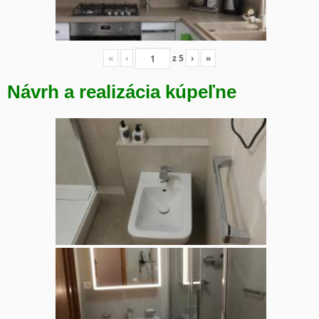
«
‹
z
5
›
»
Návrh a realizácia kúpeľne