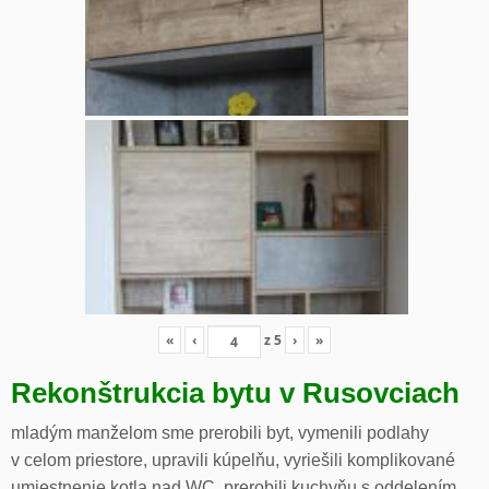
«
‹
z
5
›
»
Rekonštrukcia bytu v Rusovciach
mladým manželom sme prerobili byt, vymenili podlahy
v celom priestore, upravili kúpelňu, vyriešili komplikované
umiestnenie kotla nad WC, prerobili kuchyňu s oddelením