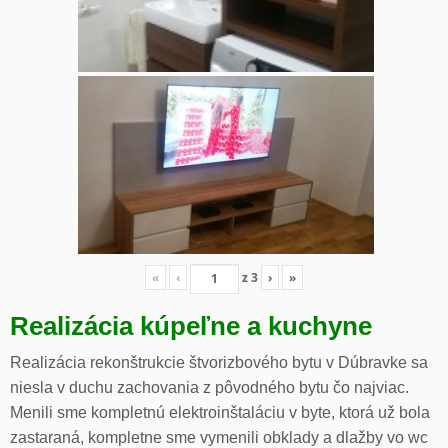
«
‹
z
3
›
»
Realizácia kúpeľne a kuchyne
Realizácia rekonštrukcie štvorizbového bytu v Dúbravke sa
niesla v duchu zachovania z pôvodného bytu čo najviac.
Menili sme kompletnú elektroinštaláciu v byte, ktorá už bola
zastaraná, kompletne sme vymenili obklady a dlažby vo wc