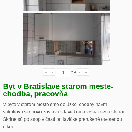
«
‹
z
4
›
»
Byt v Bratislave starom meste-
chodba, pracovňa
V byte v starom meste sme do úzkej chodby navrhli
šatníkovú skriňovú zostavu s lavičkou a vešiakovou stenou.
Skrine sú po strop v časti pri lavičke prerušené otvorenou
nikou.