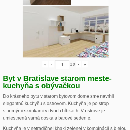
«
‹
z
3
›
»
Byt v Bratislave starom meste-
kuchyňa s obývačkou
Do krásneho bytu v starom bytovom dome sme navrhli
elegantnú kuchyňu s ostrovom. Kuchyňa je po strop
s hornými skrinkami v dvoch hĺbkach. V ostrove je
umiestnená varná doska a barové sedenie.
Kuchyňa je v netradičnej khaki zelenej v kombinácii s bielou