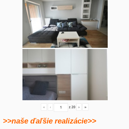
«
‹
z
20
›
»
>>naše ďaľšie realizácie>>