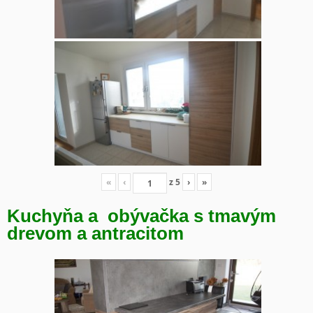
«
‹
z
5
›
»
Kuchyňa a obývačka s tmavým
drevom a antracitom