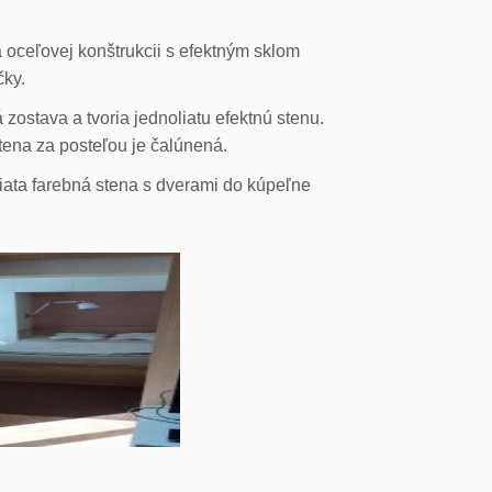
 oceľovej konštrukcii s efektným sklom
čky.
ostava a tvoria jednoliatu efektnú stenu.
stena za posteľou je čalúnená.
liata farebná stena s dverami do kúpeľne