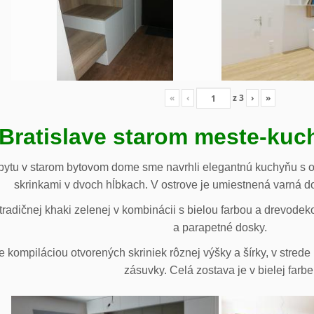
«
‹
z
3
›
»
 Bratislave starom meste-ku
ytu v starom bytovom dome sme navrhli elegantnú kuchyňu s o
skrinkami v dvoch hĺbkach. V ostrove je umiestnená varná d
radičnej khaki zelenej v kombinácii s bielou farbou a drevodek
a parapetné dosky.
e kompiláciou otvorených skriniek rôznej výšky a šírky, v stre
zásuvky. Celá zostava je v bielej farbe