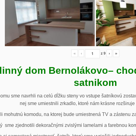
«
‹
z
9
›
»
inný dom Bernolákovo
– cho
satnikom
omu sme navrhli na celú dĺžku steny vo vstupe šatníkovú zostav
nej sme umiestnili zrkadlo, ktoré nám krásne rozširuje 
li mohutnú komodu, na ktorej bude umiestnená TV a zástenu za 
ý sme zjednotili dekoračnými zvislými lamelami a farebnou ko