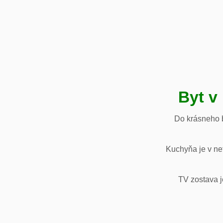
Byt v
Do krásneho b
Kuchyňa je v net
TV zostava j