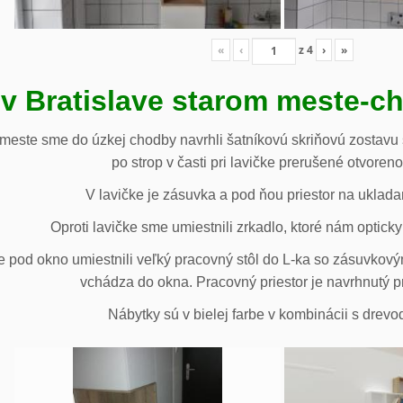
«
‹
z
4
›
»
 v Bratislave starom meste-c
 meste sme do úzkej chodby navrhli šatníkovú skriňovú zostavu 
po strop v časti pri lavičke prerušené otvoren
V lavičke je zásuvka a pod ňou priestor na uklada
Oproti lavičke sme umiestnili zrkadlo, ktoré nám opticky 
e pod okno umiestnili veľký pracovný stôl do L-ka so zásuvko
vchádza do okna. Pracovný priestor je navrhnutý p
Nábytky sú v bielej farbe v kombinácii s drev