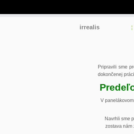
Skip
irrealis
to
content
Pripravili sme p
dokončenej práci
Predeľo
V panelákovom 
Navrhli sme p
zostava nám z