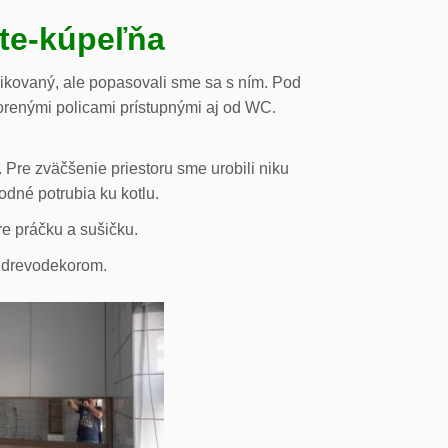
ste-kúpeľňa
likovaný, ale popasovali sme sa s ním. Pod
orenými policami prístupnými aj od WC.
 Pre zväčšenie priestoru sme urobili niku
odné potrubia ku kotlu.
re práčku a sušičku.
s drevodekorom.