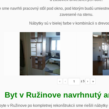
 sme navrhli pracovný stôl pod okno, pod ktorým budú umiestn
zavesené na stenu.
Nábytky sú v bielej farbe v kombinácii s drev
«
‹
z
5
›
»
Byt v Ružinove navrhnutý a
te v Ružinove po kompletnej rekonštrukcii sme riešili nábytky