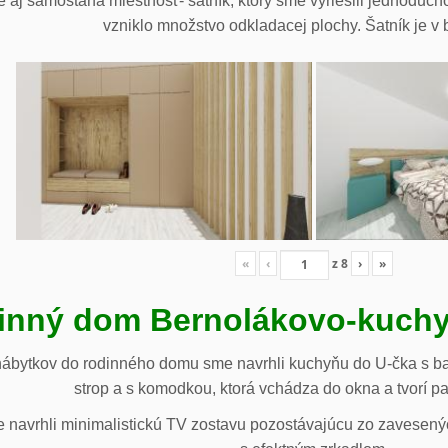
 aj samostaná miestnosť- šatník, ktorý sme vyriešili jednoduch
vzniklo množstvo odkladacej plochy. Šatník je v b
«
‹
z
8
›
»
inný dom Bernolákovo-kuchy
nábytkov do rodinného domu sme navrhli kuchyňu do U-čka s b
strop a s komodkou, ktorá vchádza do okna a tvorí p
navrhli minimalistickú TV zostavu pozostávajúcu zo zavesenýc