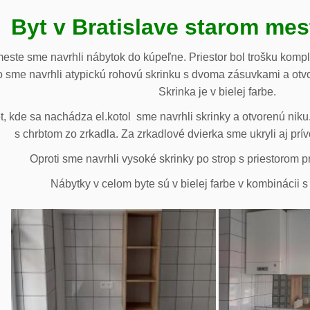
Byt v Bratislave starom me
meste sme navrhli nábytok do kúpeľne. Priestor bol trošku komp
 sme navrhli atypickú rohovú skrinku s dvoma zásuvkami a otv
Skrinka je v bielej farbe.
 kde sa nachádza el.kotol sme navrhli skrinky a otvorenú niku.
s chrbtom zo zrkadla. Za zrkadlové dvierka sme ukryli aj prív
Oproti sme navrhli vysoké skrinky po strop s priestorom p
Nábytky v celom byte sú v bielej farbe v kombinácii 