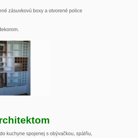
ené zásuvkovú boxy a otvorené police
odekorom.
rchitektom
 do kuchyne spojenej s obývačkou, spálňu,