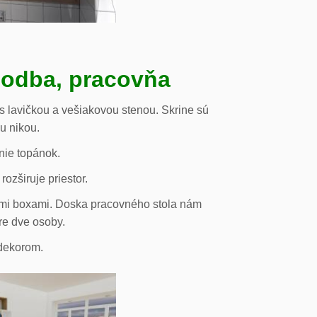
hodba, pracovňa
s lavičkou a vešiakovou stenou. Skrine sú
ou nikou.
nie topánok.
rozširuje priestor.
vými boxami. Doska pracovného stola nám
re dve osoby.
odekorom.