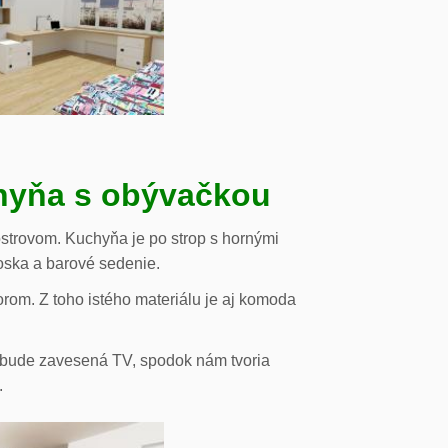
chyňa s obývačkou
strovom. Kuchyňa je po strop s hornými
oska a barové sedenie.
orom. Z toho istého materiálu je aj komoda
de bude zavesená TV, spodok nám tvoria
.