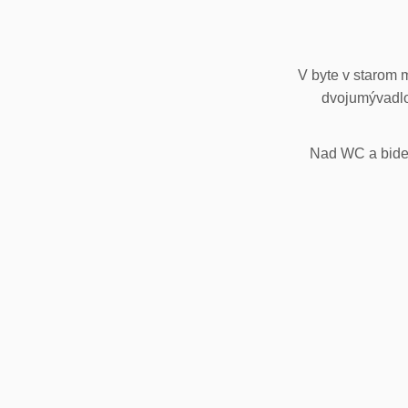
V byte v starom 
dvojumývadlo
Nad WC a bidet,