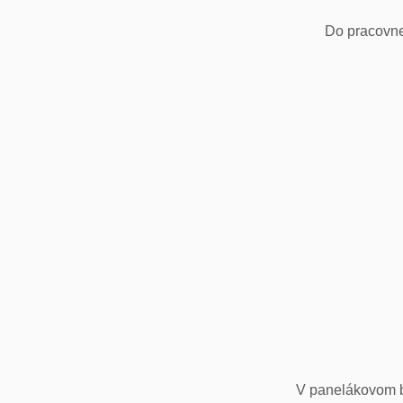
Do pracovne
V panelákovom by