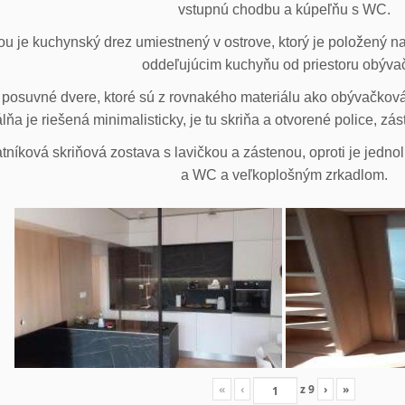
vstupnú chodbu a kúpeľňu s WC.
u je kuchynský drez umiestnený v ostrove, ktorý je položený na
oddeľujúcim kuchyňu od priestoru obýva
posuvné dvere, ktoré sú z rovnakého materiálu ako obývačková z
lňa je riešená minimalisticky, je tu skriňa a otvorené police, zá
tníková skriňová zostava s lavičkou a zástenou, oproti je jedno
a WC a veľkoplošným zrkadlom.
«
‹
z
9
›
»