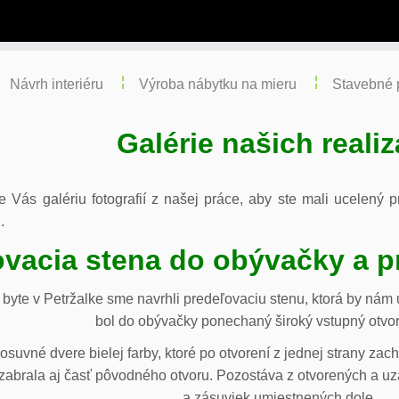
Návrh interiéru
Výroba nábytku na mieru
Stavebné 
Galérie našich realiz
re Vás galériu fotografií z našej práce, aby ste mali ucelený
.
vacia stena do obývačky a p
byte v Petržalke sme navrhli predeľovaciu stenu, ktorá by ná
bol do obývačky ponechaný široký vstupný otvor
osuvné dvere bielej farby, ktoré po otvorení z jednej strany za
abrala aj časť pôvodného otvoru. Pozostáva z otvorených a uza
a zásuviek umiestnených dole.