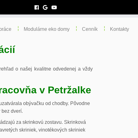
práce
Modulárne eko domy
Cenník
Kontakty
ácií
 prehľad o našej kvalitne odvedenej a vždy
racovňa v Petržalke
m uzatvárala obývačku od chodby. Pôvodne
 bez dverí.
chádzajú za skrinkovú zostavu. Skrinková
vretých skriniek, vinotékových skriniek