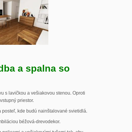
dba a spalna so
u s lavičkou a vešiakovou stenou. Oproti
vstupný priestor.
posteľ, kde budú nainštalované svietidlá.
mbiláciou béžová-drevodekor.