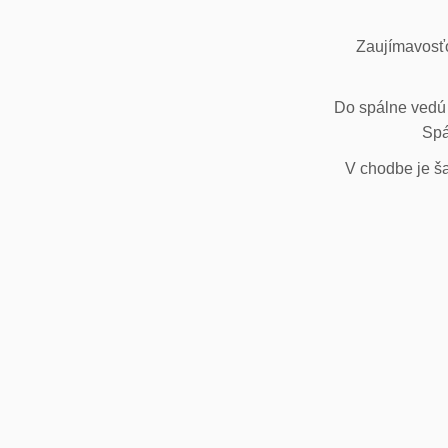
Zaujímavosťo
Do spálne vedú 
Spá
V chodbe je ša