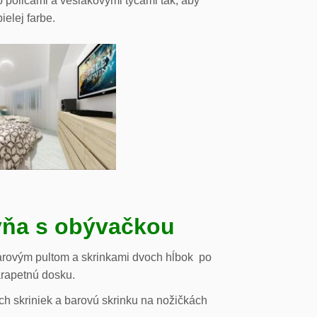
o policami a vešiakovými tyčami tak, aby
ielej farbe.
ňa s obývačkou
arovým pultom a skrinkami dvoch hĺbok po
arapetnú dosku.
h skriniek a barovú skrinku na nožičkách