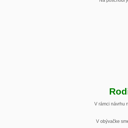
Na poschodí je
Rod
V rámci návrhu 
V obývačke sme 