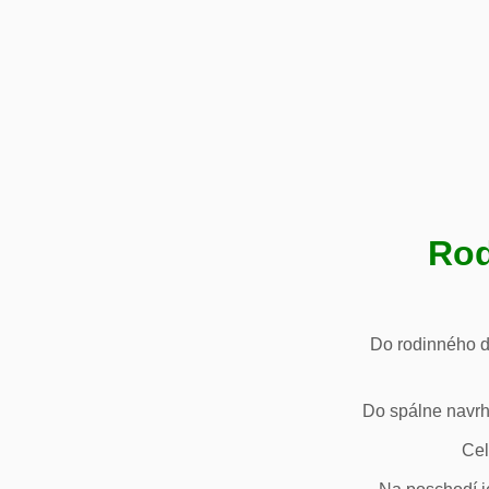
Rod
Do rodinného d
Do spálne navrh
Cel