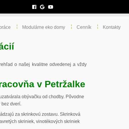
práce
Modulárne eko domy
Cenník
Kontakty
ácií
 prehľad o našej kvalitne odvedenej a vždy
racovňa v Petržalke
m uzatvárala obývačku od chodby. Pôvodne
 bez dverí.
chádzajú za skrinkovú zostavu. Skrinková
vretých skriniek, vinotékových skriniek