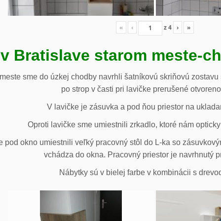
«
‹
z
4
›
»
 v Bratislave starom meste-c
 meste sme do úzkej chodby navrhli šatníkovú skriňovú zostavu 
po strop v časti pri lavičke prerušené otvoren
V lavičke je zásuvka a pod ňou priestor na uklada
Oproti lavičke sme umiestnili zrkadlo, ktoré nám opticky 
e pod okno umiestnili veľký pracovný stôl do L-ka so zásuvko
vchádza do okna. Pracovný priestor je navrhnutý p
Nábytky sú v bielej farbe v kombinácii s drev