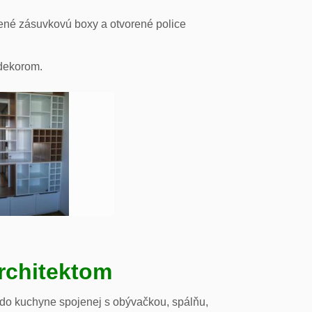
ené zásuvkovú boxy a otvorené police
odekorom.
rchitektom
 do kuchyne spojenej s obývačkou, spálňu,