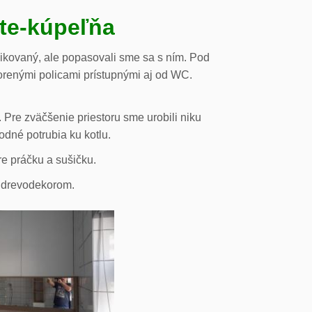
ste-kúpeľňa
likovaný, ale popasovali sme sa s ním. Pod
orenými policami prístupnými aj od WC.
 Pre zväčšenie priestoru sme urobili niku
odné potrubia ku kotlu.
re práčku a sušičku.
s drevodekorom.