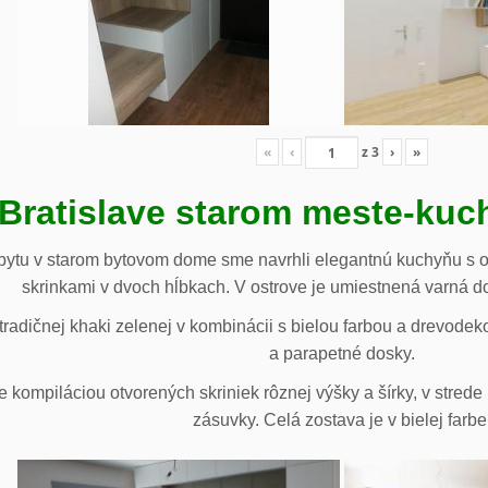
«
‹
z
3
›
»
 Bratislave starom meste-ku
ytu v starom bytovom dome sme navrhli elegantnú kuchyňu s o
skrinkami v dvoch hĺbkach. V ostrove je umiestnená varná d
radičnej khaki zelenej v kombinácii s bielou farbou a drevodek
a parapetné dosky.
e kompiláciou otvorených skriniek rôznej výšky a šírky, v stre
zásuvky. Celá zostava je v bielej farbe