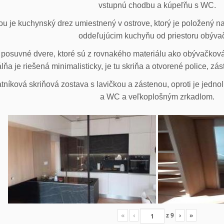
vstupnú chodbu a kúpeľňu s WC.
u je kuchynský drez umiestnený v ostrove, ktorý je položený na
oddeľujúcim kuchyňu od priestoru obýva
posuvné dvere, ktoré sú z rovnakého materiálu ako obývačková z
lňa je riešená minimalisticky, je tu skriňa a otvorené police, zá
tníková skriňová zostava s lavičkou a zástenou, oproti je jedno
a WC a veľkoplošným zrkadlom.
«
‹
z
9
›
»