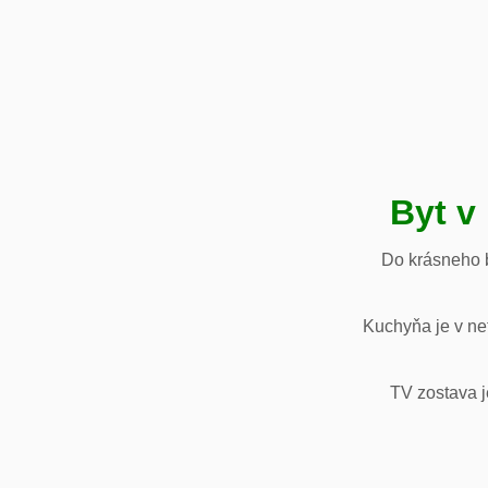
Byt v
Do krásneho b
Kuchyňa je v net
TV zostava j