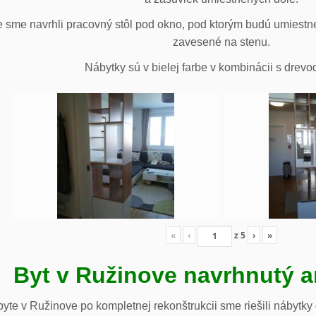
 sme navrhli pracovný stôl pod okno, pod ktorým budú umiestn
zavesené na stenu.
Nábytky sú v bielej farbe v kombinácii s drev
«
‹
z
5
›
»
Byt v Ružinove navrhnutý a
te v Ružinove po kompletnej rekonštrukcii sme riešili nábytky