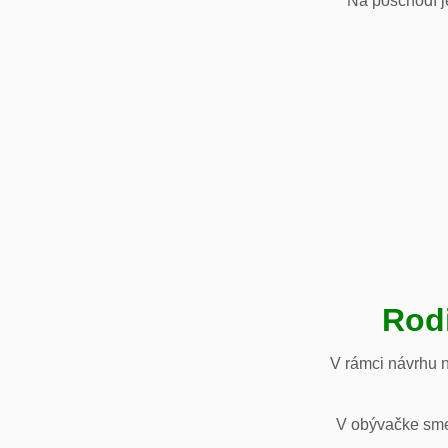
Na poschodí je
Rod
V rámci návrhu 
V obývačke sme 