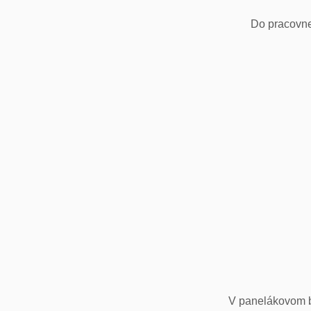
Do pracovne
V panelákovom by