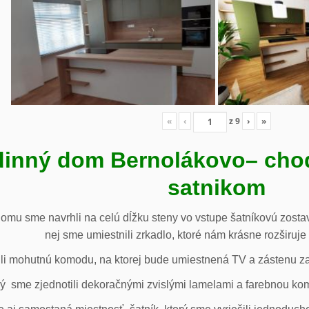
«
‹
z
9
›
»
inný dom Bernolákovo
– cho
satnikom
omu sme navrhli na celú dĺžku steny vo vstupe šatníkovú zostav
nej sme umiestnili zrkadlo, ktoré nám krásne rozširuje 
li mohutnú komodu, na ktorej bude umiestnená TV a zástenu za 
ý sme zjednotili dekoračnými zvislými lamelami a farebnou ko