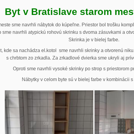
Byt v Bratislave starom me
meste sme navrhli nábytok do kúpeľne. Priestor bol trošku komp
 sme navrhli atypickú rohovú skrinku s dvoma zásuvkami a otv
Skrinka je v bielej farbe.
 kde sa nachádza el.kotol sme navrhli skrinky a otvorenú niku.
s chrbtom zo zrkadla. Za zrkadlové dvierka sme ukryli aj prív
Oproti sme navrhli vysoké skrinky po strop s priestorom p
Nábytky v celom byte sú v bielej farbe v kombinácii 