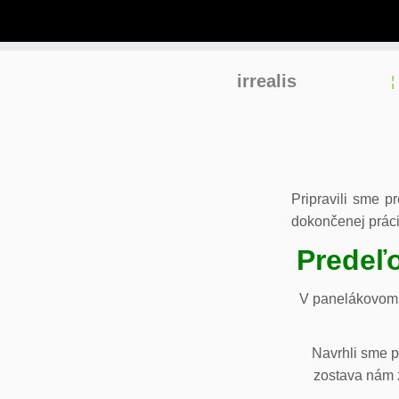
Skip
irrealis
to
content
Pripravili sme p
dokončenej práci
Predeľo
V panelákovom 
Navrhli sme p
zostava nám z