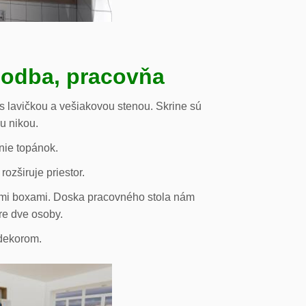
hodba, pracovňa
s lavičkou a vešiakovou stenou. Skrine sú
ou nikou.
nie topánok.
rozširuje priestor.
vými boxami. Doska pracovného stola nám
re dve osoby.
odekorom.