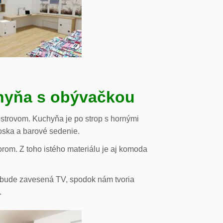
chyňa s obývačkou
strovom. Kuchyňa je po strop s hornými
oska a barové sedenie.
orom. Z toho istého materiálu je aj komoda
de bude zavesená TV, spodok nám tvoria
.