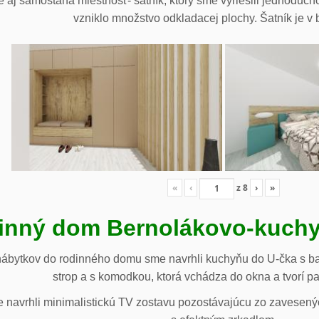
 aj samostaná miestnosť- šatník, ktorý sme vyriešili jednoduch
vzniklo množstvo odkladacej plochy. Šatník je v b
«
‹
z
8
›
»
inný dom Bernolákovo-kuchy
nábytkov do rodinného domu sme navrhli kuchyňu do U-čka s b
strop a s komodkou, ktorá vchádza do okna a tvorí p
navrhli minimalistickú TV zostavu pozostávajúcu zo zavesenýc