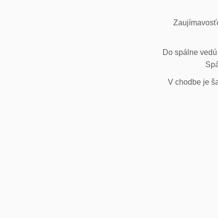
Zaujímavosťo
Do spálne vedú 
Spá
V chodbe je ša