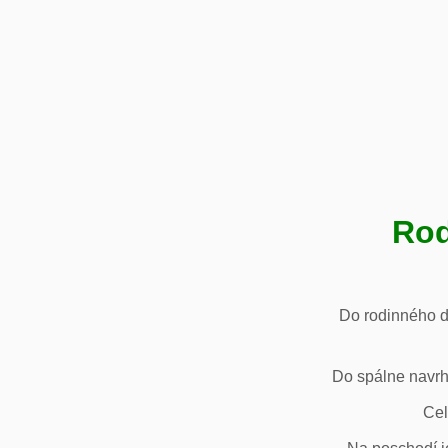
Rod
Do rodinného d
Do spálne navrh
Cel