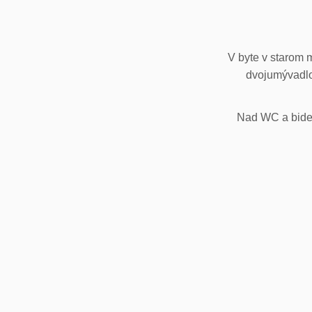
V byte v starom 
dvojumývadlo
Nad WC a bidet,