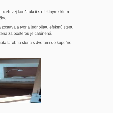
 oceľovej konštrukcii s efektným sklom
čky.
ostava a tvoria jednoliatu efektnú stenu.
stena za posteľou je čalúnená.
liata farebná stena s dverami do kúpeľne