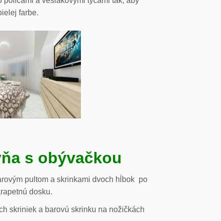
o policami a vešiakovými tyčami tak, aby
ielej farbe.
ňa s obývačkou
arovým pultom a skrinkami dvoch hĺbok po
arapetnú dosku.
h skriniek a barovú skrinku na nožičkách