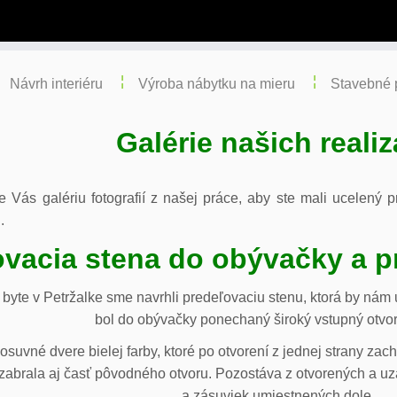
Návrh interiéru
Výroba nábytku na mieru
Stavebné 
Galérie našich realiz
re Vás galériu fotografií z našej práce, aby ste mali ucelený
.
vacia stena do obývačky a p
byte v Petržalke sme navrhli predeľovaciu stenu, ktorá by ná
bol do obývačky ponechaný široký vstupný otvor
osuvné dvere bielej farby, ktoré po otvorení z jednej strany za
abrala aj časť pôvodného otvoru. Pozostáva z otvorených a uza
a zásuviek umiestnených dole.