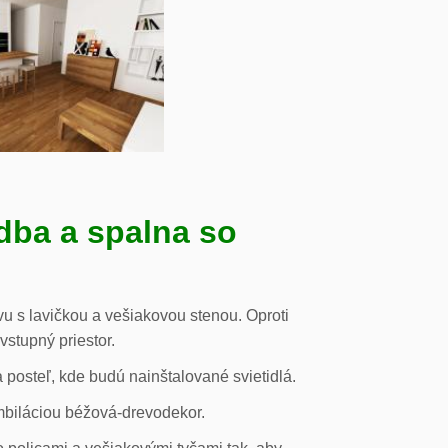
dba a spalna so
u s lavičkou a vešiakovou stenou. Oproti
vstupný priestor.
posteľ, kde budú nainštalované svietidlá.
mbiláciou béžová-drevodekor.