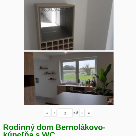
«
‹
z
8
›
»
Rodinný dom Bernolákovo-
kúpeľňa s WC