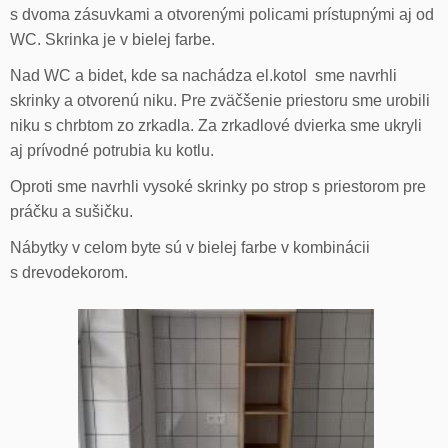
s dvoma zásuvkami a otvorenými policami prístupnými aj od
WC. Skrinka je v bielej farbe.
Nad WC a bidet, kde sa nachádza el.kotol sme navrhli
skrinky a otvorenú niku. Pre zväčšenie priestoru sme urobili
niku s chrbtom zo zrkadla. Za zrkadlové dvierka sme ukryli
aj prívodné potrubia ku kotlu.
Oproti sme navrhli vysoké skrinky po strop s priestorom pre
práčku a sušičku.
Nábytky v celom byte sú v bielej farbe v kombinácii
s drevodekorom.