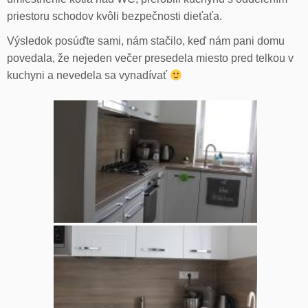
priestoru schodov kvôli bezpečnosti dieťaťa.
Výsledok posúďte sami, nám stačilo, keď nám pani domu
povedala, že nejeden večer presedela miesto pred telkou v
kuchyni a nevedela sa vynadívať