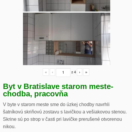
«
‹
z
4
›
»
Byt v Bratislave starom meste-
chodba, pracovňa
V byte v starom meste sme do úzkej chodby navrhli
šatníkovú skriňovú zostavu s lavičkou a vešiakovou stenou.
Skrine sú po strop v časti pri lavičke prerušené otvorenou
nikou.