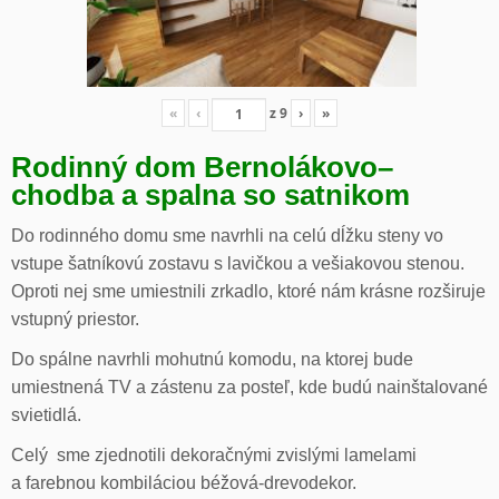
«
‹
z
9
›
»
Rodinný dom Bernolákovo
–
chodba a spalna so satnikom
Do rodinného domu sme navrhli na celú dĺžku steny vo
vstupe šatníkovú zostavu s lavičkou a vešiakovou stenou.
Oproti nej sme umiestnili zrkadlo, ktoré nám krásne rozširuje
vstupný priestor.
Do spálne navrhli mohutnú komodu, na ktorej bude
umiestnená TV a zástenu za posteľ, kde budú nainštalované
svietidlá.
Celý sme zjednotili dekoračnými zvislými lamelami
a farebnou kombiláciou béžová-drevodekor.