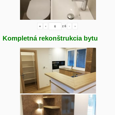
«
‹
z
6
›
»
Kompletná rekonštrukcia bytu