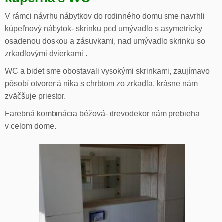
V rámci návrhu nábytkov do rodinného domu sme navrhli
kúpeľnový nábytok- skrinku pod umývadlo s asymetricky
osadenou doskou a zásuvkami, nad umývadlo skrinku so
zrkadlovými dvierkami .
WC a bidet sme obostavali vysokými skrinkami, zaujímavo
pôsobí otvorená nika s chrbtom zo zrkadla, krásne nám
zväčšuje priestor.
Farebná kombinácia béžová- drevodekor nám prebieha
v celom dome.