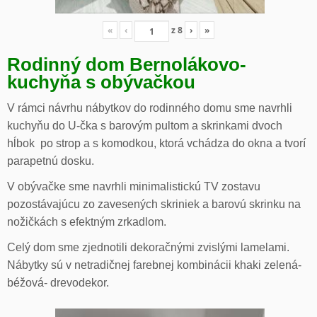
«
‹
z
8
›
»
Rodinný dom Bernolákovo-
kuchyňa s obývačkou
V rámci návrhu nábytkov do rodinného domu sme navrhli
kuchyňu do U-čka s barovým pultom a skrinkami dvoch
hĺbok po strop a s komodkou, ktorá vchádza do okna a tvorí
parapetnú dosku.
V obývačke sme navrhli minimalistickú TV zostavu
pozostávajúcu zo zavesených skriniek a barovú skrinku na
nožičkách s efektným zrkadlom.
Celý dom sme zjednotili dekoračnými zvislými lamelami.
Nábytky sú v netradičnej farebnej kombinácii khaki zelená-
béžová- drevodekor.