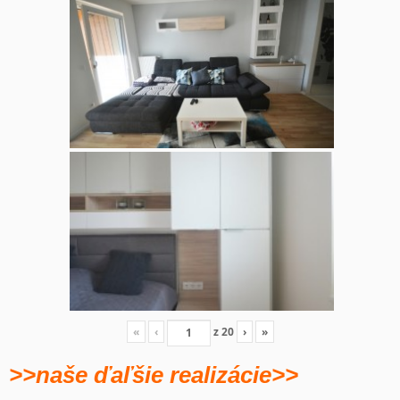
«
‹
z
20
›
»
>>naše ďaľšie realizácie>>