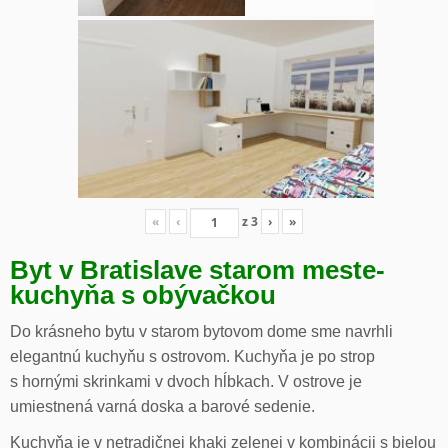
«
‹
z
3
›
»
Byt v Bratislave starom meste-
kuchyňa s obývačkou
Do krásneho bytu v starom bytovom dome sme navrhli
elegantnú kuchyňu s ostrovom. Kuchyňa je po strop
s hornými skrinkami v dvoch hĺbkach. V ostrove je
umiestnená varná doska a barové sedenie.
Kuchyňa je v netradičnej khaki zelenej v kombinácii s bielou