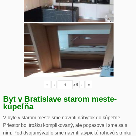
«
‹
z
9
›
»
Byt v Bratislave starom meste-
kúpeľňa
V byte v starom meste sme navrhli nábytok do kúpeľne.
Priestor bol trošku komplikovaný, ale popasovali sme sa s
ním. Pod dvojumývadlo sme navrhli atypickú rohovú skrinku