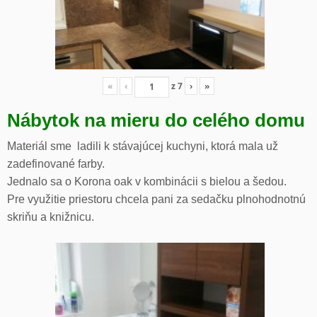
«
‹
z
7
›
»
Nábytok na mieru do celého domu
Materiál sme ladili k stávajúcej kuchyni, ktorá mala už
zadefinované farby.
Jednalo sa o Korona oak v kombinácii s bielou a šedou.
Pre využitie priestoru chcela pani za sedačku plnohodnotnú
skriňu a knižnicu.