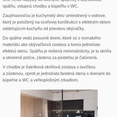
spálňu, vstupnú chodbu a kúpeľňu s WC.
Zaujímavosťou je kuchynský drez umiestnený v ostrove,
ktorý je položený na oceľovej konštrukcii s efektným sklom
oddeľujúcim kuchyňu od priestoru obývačky.
Do spálne vedú posuvné dvere, ktoré sú z rovnakého
materiálu ako obývačková zostava a tvoria jednoliatu
efektnú stenu. Spálňa je riešená minimalisticky, je tu skriňa
a otvorené police, zástena za posteľou je čalúnená.
V chodbe je šatníková skriňová zostava s lavičkou
a zástenou, oproti je jednoliata farebná stena s dverami do
kúpeľne a WC a veľkoplošným zrkadlom.