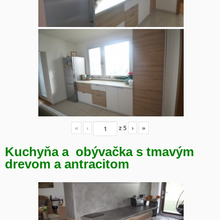
«
‹
z
5
›
»
Kuchyňa a obývačka s tmavým
drevom a antracitom