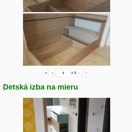
«
‹
z
4
›
»
Detská izba na mieru