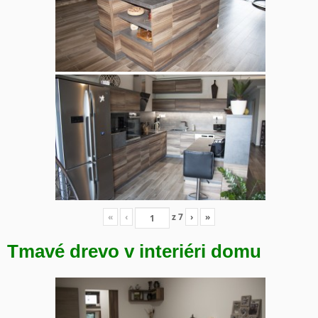
«
‹
z
7
›
»
Tmavé drevo v interiéri domu