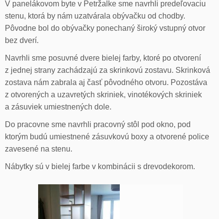
V panelákovom byte v Petržalke sme navrhli predeľovaciu
stenu, ktorá by nám uzatvárala obývačku od chodby.
Pôvodne bol do obývačky ponechaný široký vstupný otvor
bez dverí.
Navrhli sme posuvné dvere bielej farby, ktoré po otvorení
z jednej strany zachádzajú za skrinkovú zostavu. Skrinková
zostava nám zabrala aj časť pôvodného otvoru. Pozostáva
z otvorených a uzavretých skriniek, vinotékových skriniek
a zásuviek umiestnených dole.
Do pracovne sme navrhli pracovný stôl pod okno, pod
ktorým budú umiestnené zásuvkovú boxy a otvorené police
zavesené na stenu.
Nábytky sú v bielej farbe v kombinácii s drevodekorom.