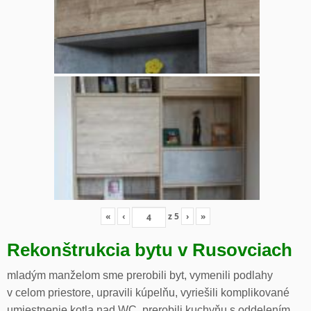
«
‹
z
5
›
»
Rekonštrukcia bytu v Rusovciach
mladým manželom sme prerobili byt, vymenili podlahy
v celom priestore, upravili kúpelňu, vyriešili komplikované
umiestnenie kotla nad WC, prerobili kuchyňu s oddelením