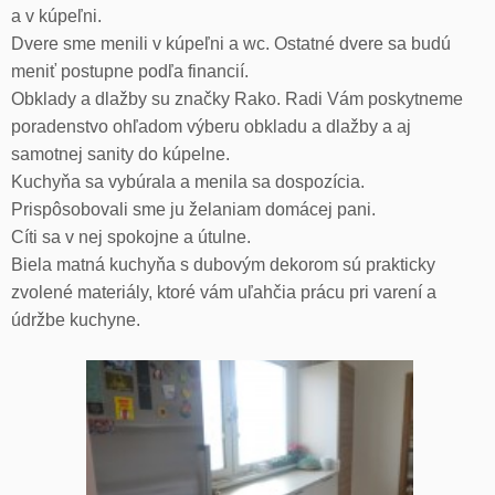
a v kúpeľni.
Dvere sme menili v kúpeľni a wc. Ostatné dvere sa budú
meniť postupne podľa financií.
Obklady a dlažby su značky Rako. Radi Vám poskytneme
poradenstvo ohľadom výberu obkladu a dlažby a aj
samotnej sanity do kúpelne.
Kuchyňa sa vybúrala a menila sa dospozícia.
Prispôsobovali sme ju želaniam domácej pani.
Cíti sa v nej spokojne a útulne.
Biela matná kuchyňa s dubovým dekorom sú prakticky
zvolené materiály, ktoré vám uľahčia prácu pri varení a
údržbe kuchyne.