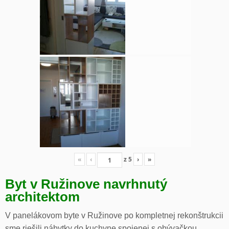
«
‹
z
5
›
»
Byt v Ružinove navrhnutý
architektom
V panelákovom byte v Ružinove po kompletnej rekonštrukcii
sme riešili nábytky do kuchyne spojenej s obývačkou,