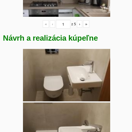
«
‹
z
5
›
»
Návrh a realizácia kúpeľne