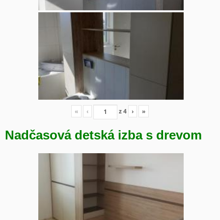
«
‹
z
4
›
»
Nadčasová detská izba s drevom