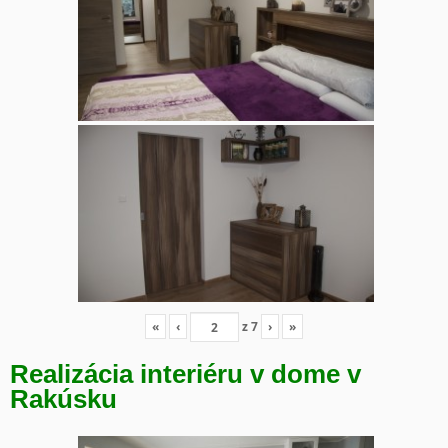
«
‹
z
7
›
»
Realizácia interiéru v dome v
Rakúsku