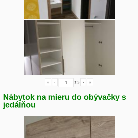
«
‹
z
5
›
»
Nábytok na mieru do obývačky s
jedálňou