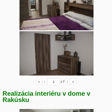
«
‹
z
7
›
»
Realizácia interiéru v dome v
Rakúsku