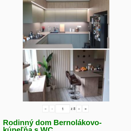
«
‹
z
8
›
»
Rodinný dom Bernolákovo-
kúpeľňa s WC