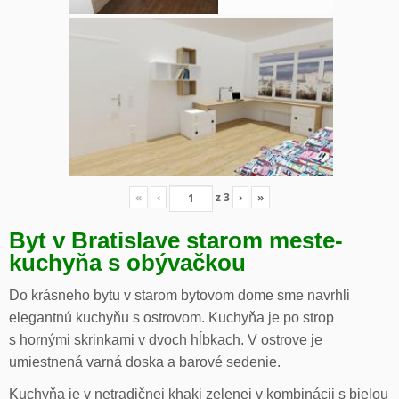
«
‹
z
3
›
»
Byt v Bratislave starom meste-
kuchyňa s obývačkou
Do krásneho bytu v starom bytovom dome sme navrhli
elegantnú kuchyňu s ostrovom. Kuchyňa je po strop
s hornými skrinkami v dvoch hĺbkach. V ostrove je
umiestnená varná doska a barové sedenie.
Kuchyňa je v netradičnej khaki zelenej v kombinácii s bielou