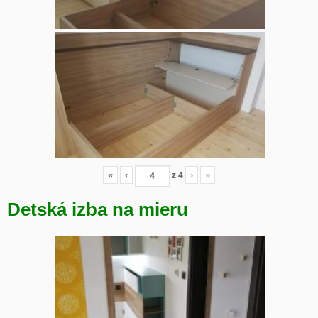
«
‹
z
4
›
»
Detská izba na mieru