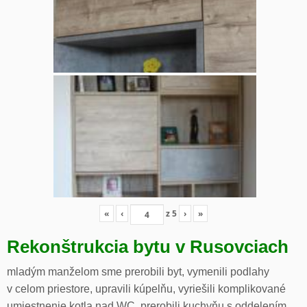
«
‹
z
5
›
»
Rekonštrukcia bytu v Rusovciach
mladým manželom sme prerobili byt, vymenili podlahy
v celom priestore, upravili kúpelňu, vyriešili komplikované
umiestnenie kotla nad WC, prerobili kuchyňu s oddelením