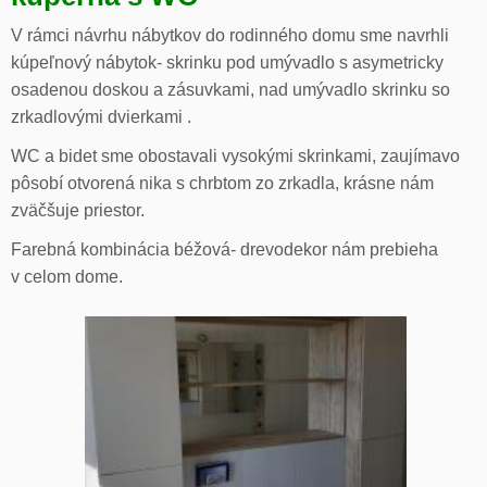
V rámci návrhu nábytkov do rodinného domu sme navrhli
kúpeľnový nábytok- skrinku pod umývadlo s asymetricky
osadenou doskou a zásuvkami, nad umývadlo skrinku so
zrkadlovými dvierkami .
WC a bidet sme obostavali vysokými skrinkami, zaujímavo
pôsobí otvorená nika s chrbtom zo zrkadla, krásne nám
zväčšuje priestor.
Farebná kombinácia béžová- drevodekor nám prebieha
v celom dome.