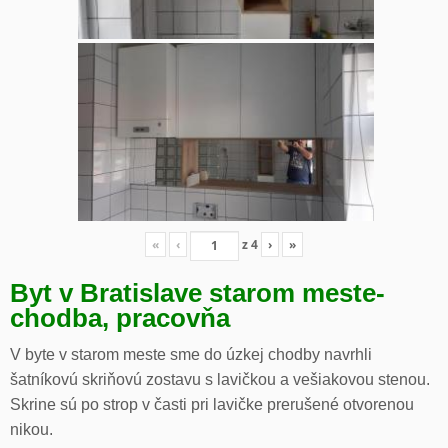
«
‹
z
4
›
»
Byt v Bratislave starom meste-
chodba, pracovňa
V byte v starom meste sme do úzkej chodby navrhli
šatníkovú skriňovú zostavu s lavičkou a vešiakovou stenou.
Skrine sú po strop v časti pri lavičke prerušené otvorenou
nikou.