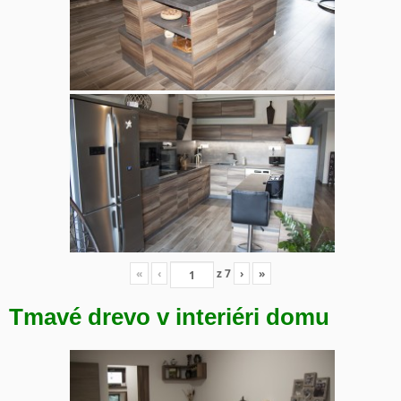
«
‹
z
7
›
»
Tmavé drevo v interiéri domu