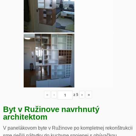
«
‹
z
5
›
»
Byt v Ružinove navrhnutý
architektom
V panelákovom byte v Ružinove po kompletnej rekonštrukcii
sme riešili nábytky do kuchyne spojenej s obývačkou,