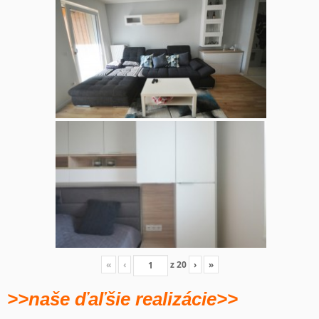
«
‹
z
20
›
»
>>naše ďaľšie realizácie>>