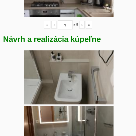
«
‹
z
5
›
»
Návrh a realizácia kúpeľne