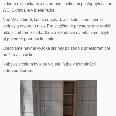
s dvoma zásuvkami a otvorenými policami prístupnými aj od
WC. Skrinka je v bielej farbe.
Nad WC a bidet, kde sa nachádza el.kotol sme navrhli
skrinky a otvorenú niku. Pre zväčšenie priestoru sme urobili
niku s chrbtom zo zrkadla. Za zrkadlové dvierka sme ukryli
aj prívodné potrubia ku kotlu.
Oproti sme navrhli vysoké skrinky po strop s priestorom pre
práčku a sušičku.
Nábytky v celom byte sú v bielej farbe v kombinácii
s drevodekorom.