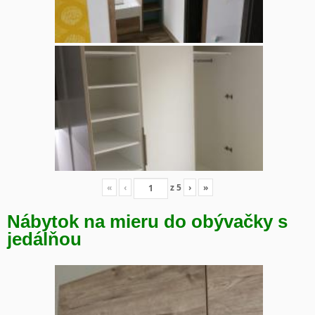
«
‹
z
5
›
»
Nábytok na mieru do obývačky s
jedálňou