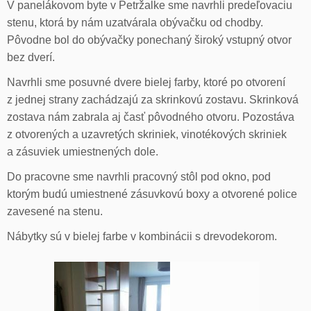
V panelákovom byte v Petržalke sme navrhli predeľovaciu
stenu, ktorá by nám uzatvárala obývačku od chodby.
Pôvodne bol do obývačky ponechaný široký vstupný otvor
bez dverí.
Navrhli sme posuvné dvere bielej farby, ktoré po otvorení
z jednej strany zachádzajú za skrinkovú zostavu. Skrinková
zostava nám zabrala aj časť pôvodného otvoru. Pozostáva
z otvorených a uzavretých skriniek, vinotékových skriniek
a zásuviek umiestnených dole.
Do pracovne sme navrhli pracovný stôl pod okno, pod
ktorým budú umiestnené zásuvkovú boxy a otvorené police
zavesené na stenu.
Nábytky sú v bielej farbe v kombinácii s drevodekorom.