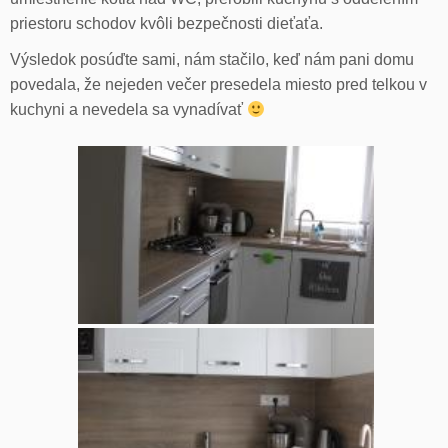
priestoru schodov kvôli bezpečnosti dieťaťa.
Výsledok posúďte sami, nám stačilo, keď nám pani domu
povedala, že nejeden večer presedela miesto pred telkou v
kuchyni a nevedela sa vynadívať