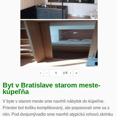
«
‹
z
9
›
»
Byt v Bratislave starom meste-
kúpeľňa
V byte v starom meste sme navrhli nábytok do kúpeľne.
Priestor bol trošku komplikovaný, ale popasovali sme sa s
ním. Pod dvojumývadlo sme navrhli atypickú rohovú skrinku