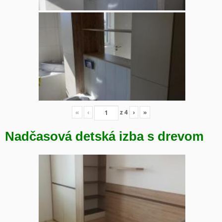
«
‹
z
4
›
»
Nadčasová detská izba s drevom