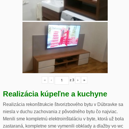
«
‹
z
3
›
»
Realizácia kúpeľne a kuchyne
Realizácia rekonštrukcie štvorizbového bytu v Dúbravke sa
niesla v duchu zachovania z pôvodného bytu čo najviac.
Menili sme kompletnú elektroinštaláciu v byte, ktorá už bola
zastaraná, kompletne sme vymenili obklady a dlažby vo wc