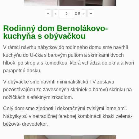
«
‹
z
8
›
»
Rodinný dom Bernolákovo-
kuchyňa s obývačkou
V rámci návrhu nábytkov do rodinného domu sme navrhli
kuchyňu do U-čka s barovým pultom a skrinkami dvoch
hĺbok po strop a s komodkou, ktorá vchádza do okna a tvorí
parapetnú dosku.
V obývačke sme navrhli minimalistickú TV zostavu
pozostávajúcu zo zavesených skriniek a barovú skrinku na
nožičkách s efektným zrkadlom.
Celý dom sme zjednotili dekoračnými zvislými lamelami.
Nábytky sú v netradičnej farebnej kombinácii khaki zelená-
béžová- drevodekor.