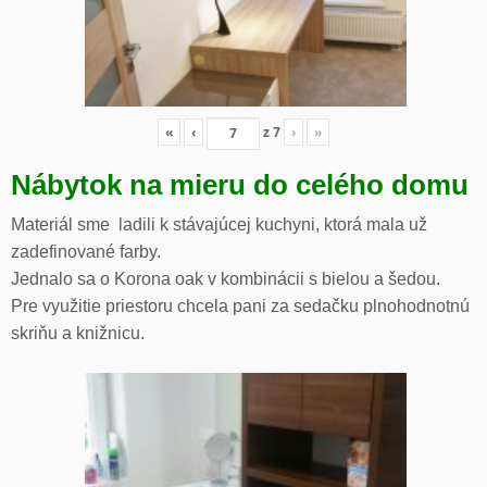
«
‹
z
7
›
»
Nábytok na mieru do celého domu
Materiál sme ladili k stávajúcej kuchyni, ktorá mala už
zadefinované farby.
Jednalo sa o Korona oak v kombinácii s bielou a šedou.
Pre využitie priestoru chcela pani za sedačku plnohodnotnú
skriňu a knižnicu.