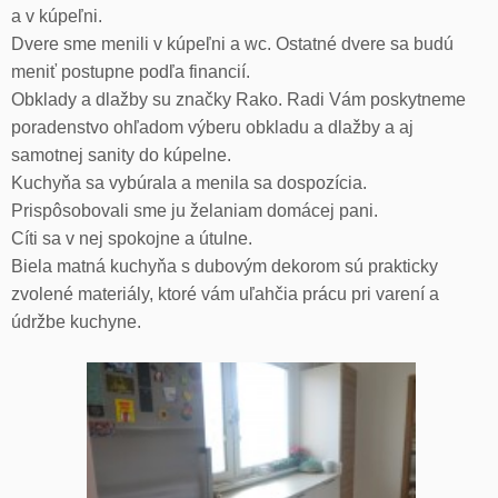
a v kúpeľni.
Dvere sme menili v kúpeľni a wc. Ostatné dvere sa budú
meniť postupne podľa financií.
Obklady a dlažby su značky Rako. Radi Vám poskytneme
poradenstvo ohľadom výberu obkladu a dlažby a aj
samotnej sanity do kúpelne.
Kuchyňa sa vybúrala a menila sa dospozícia.
Prispôsobovali sme ju želaniam domácej pani.
Cíti sa v nej spokojne a útulne.
Biela matná kuchyňa s dubovým dekorom sú prakticky
zvolené materiály, ktoré vám uľahčia prácu pri varení a
údržbe kuchyne.