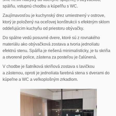
spálňu, vstupnú chodbu a kúpeľňu s WC.
Zaujímavosťou je kuchynský drez umiestnený v ostrove,
ktorý je položený na oceľovej konštrukcii s efektným sklom
oddeľujúcim kuchyňu od priestoru obývačky.
Do spálne vedú posuvné dvere, ktoré sú z rovnakého
materiálu ako obývačková zostava a tvoria jednoliatu
efektnú stenu. Spálňa je riešená minimalisticky, je tu skriňa
a otvorené police, zástena za posteľou je čalúnená.
V chodbe je šatníková skriňová zostava s lavičkou
a zástenou, oproti je jednoliata farebná stena s dverami do
kúpeľne a WC a veľkoplošným zrkadlom.