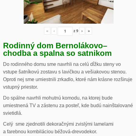
«
‹
z
9
›
»
Rodinný dom Bernolákovo
–
chodba a spalna so satnikom
Do rodinného domu sme navrhli na celú dĺžku steny vo
vstupe šatníkovú zostavu s lavičkou a vešiakovou stenou.
Oproti nej sme umiestnili zrkadlo, ktoré nám krásne rozširuje
vstupný priestor.
Do spálne navrhli mohutnú komodu, na ktorej bude
umiestnená TV a zástenu za posteľ, kde budú nainštalované
svietidlá.
Celý sme zjednotili dekoračnými zvislými lamelami
a farebnou kombiláciou béžová-drevodekor.