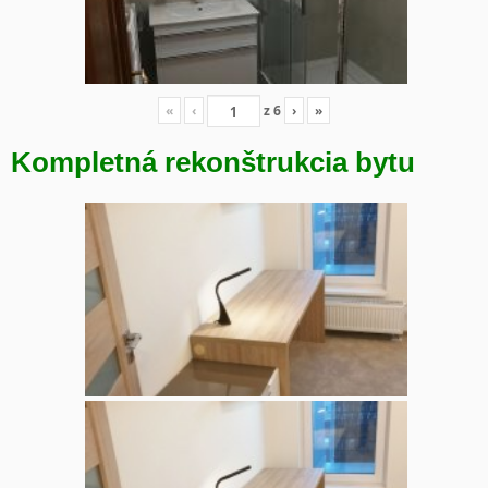
«
‹
z
6
›
»
Kompletná rekonštrukcia bytu