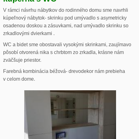
V rámci návrhu nábytkov do rodinného domu sme navrhli
kúpeľnový nábytok- skrinku pod umývadlo s asymetricky
osadenou doskou a zásuvkami, nad umývadlo skrinku so
zrkadlovými dvierkami .
WC a bidet sme obostavali vysokými skrinkami, zaujímavo
pôsobí otvorená nika s chrbtom zo zrkadla, krásne nám
zväčšuje priestor.
Farebná kombinácia béžová- drevodekor nám prebieha
v celom dome.