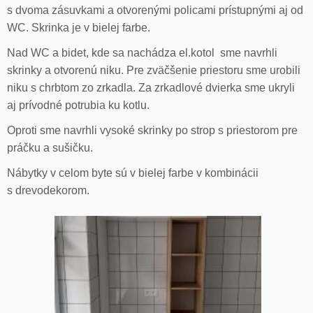
s dvoma zásuvkami a otvorenými policami prístupnými aj od
WC. Skrinka je v bielej farbe.
Nad WC a bidet, kde sa nachádza el.kotol sme navrhli
skrinky a otvorenú niku. Pre zväčšenie priestoru sme urobili
niku s chrbtom zo zrkadla. Za zrkadlové dvierka sme ukryli
aj prívodné potrubia ku kotlu.
Oproti sme navrhli vysoké skrinky po strop s priestorom pre
práčku a sušičku.
Nábytky v celom byte sú v bielej farbe v kombinácii
s drevodekorom.