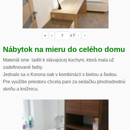
«
‹
z
7
›
»
Nábytok na mieru do celého domu
Materiál sme ladili k stávajúcej kuchyni, ktorá mala už
zadefinované farby.
Jednalo sa o Korona oak v kombinácii s bielou a šedou.
Pre využitie priestoru chcela pani za sedačku plnohodnotnú
skriňu a knižnicu.