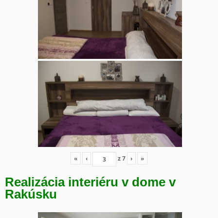
«
‹
z
7
›
»
Realizácia interiéru v dome v
Rakúsku