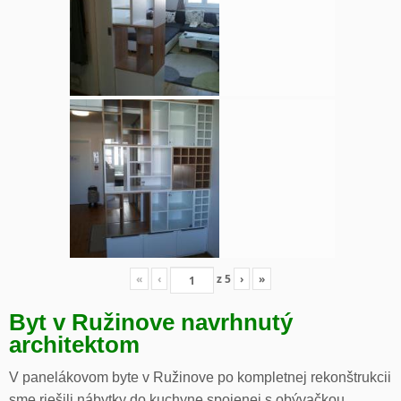
«
‹
z
5
›
»
Byt v Ružinove navrhnutý
architektom
V panelákovom byte v Ružinove po kompletnej rekonštrukcii
sme riešili nábytky do kuchyne spojenej s obývačkou,