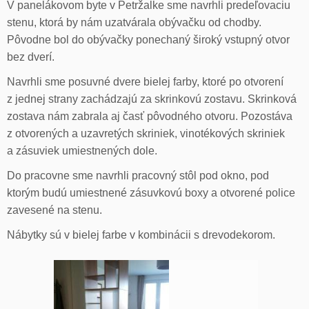
V panelákovom byte v Petržalke sme navrhli predeľovaciu
stenu, ktorá by nám uzatvárala obývačku od chodby.
Pôvodne bol do obývačky ponechaný široký vstupný otvor
bez dverí.
Navrhli sme posuvné dvere bielej farby, ktoré po otvorení
z jednej strany zachádzajú za skrinkovú zostavu. Skrinková
zostava nám zabrala aj časť pôvodného otvoru. Pozostáva
z otvorených a uzavretých skriniek, vinotékových skriniek
a zásuviek umiestnených dole.
Do pracovne sme navrhli pracovný stôl pod okno, pod
ktorým budú umiestnené zásuvkovú boxy a otvorené police
zavesené na stenu.
Nábytky sú v bielej farbe v kombinácii s drevodekorom.