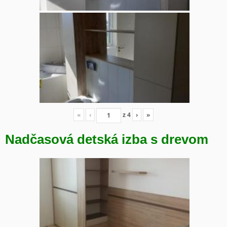
«
‹
z
4
›
»
Nadčasová detská izba s drevom