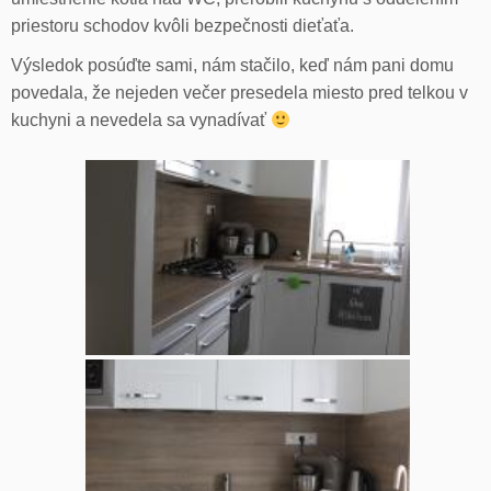
priestoru schodov kvôli bezpečnosti dieťaťa.
Výsledok posúďte sami, nám stačilo, keď nám pani domu
povedala, že nejeden večer presedela miesto pred telkou v
kuchyni a nevedela sa vynadívať