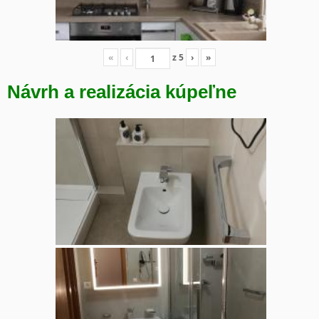
«
‹
z
5
›
»
Návrh a realizácia kúpeľne