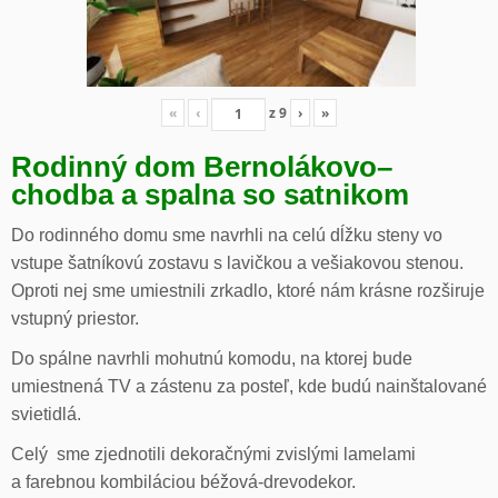
«
‹
z
9
›
»
Rodinný dom Bernolákovo
–
chodba a spalna so satnikom
Do rodinného domu sme navrhli na celú dĺžku steny vo
vstupe šatníkovú zostavu s lavičkou a vešiakovou stenou.
Oproti nej sme umiestnili zrkadlo, ktoré nám krásne rozširuje
vstupný priestor.
Do spálne navrhli mohutnú komodu, na ktorej bude
umiestnená TV a zástenu za posteľ, kde budú nainštalované
svietidlá.
Celý sme zjednotili dekoračnými zvislými lamelami
a farebnou kombiláciou béžová-drevodekor.