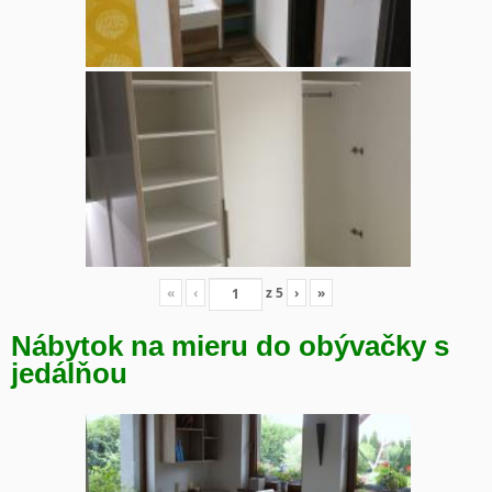
«
‹
z
5
›
»
Nábytok na mieru do obývačky s
jedálňou