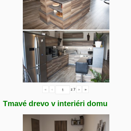
«
‹
z
7
›
»
Tmavé drevo v interiéri domu