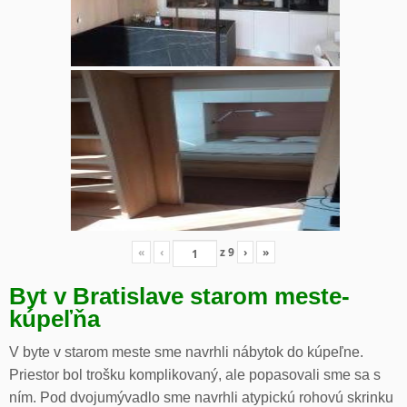
«
‹
z
9
›
»
Byt v Bratislave starom meste-
kúpeľňa
V byte v starom meste sme navrhli nábytok do kúpeľne.
Priestor bol trošku komplikovaný, ale popasovali sme sa s
ním. Pod dvojumývadlo sme navrhli atypickú rohovú skrinku