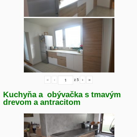
«
‹
z
5
›
»
Kuchyňa a obývačka s tmavým
drevom a antracitom