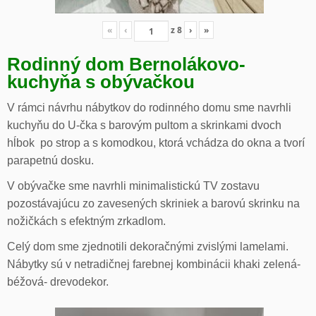
«
‹
z
8
›
»
Rodinný dom Bernolákovo-
kuchyňa s obývačkou
V rámci návrhu nábytkov do rodinného domu sme navrhli
kuchyňu do U-čka s barovým pultom a skrinkami dvoch
hĺbok po strop a s komodkou, ktorá vchádza do okna a tvorí
parapetnú dosku.
V obývačke sme navrhli minimalistickú TV zostavu
pozostávajúcu zo zavesených skriniek a barovú skrinku na
nožičkách s efektným zrkadlom.
Celý dom sme zjednotili dekoračnými zvislými lamelami.
Nábytky sú v netradičnej farebnej kombinácii khaki zelená-
béžová- drevodekor.