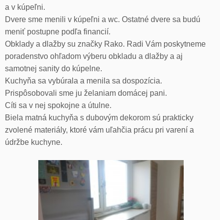
a v kúpeľni.
Dvere sme menili v kúpeľni a wc. Ostatné dvere sa budú
meniť postupne podľa financií.
Obklady a dlažby su značky Rako. Radi Vám poskytneme
poradenstvo ohľadom výberu obkladu a dlažby a aj
samotnej sanity do kúpelne.
Kuchyňa sa vybúrala a menila sa dospozícia.
Prispôsobovali sme ju želaniam domácej pani.
Cíti sa v nej spokojne a útulne.
Biela matná kuchyňa s dubovým dekorom sú prakticky
zvolené materiály, ktoré vám uľahčia prácu pri varení a
údržbe kuchyne.