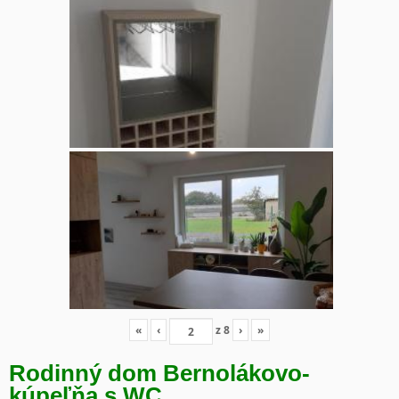
«
‹
z
8
›
»
Rodinný dom Bernolákovo-
kúpeľňa s WC