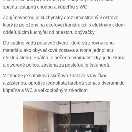
spálňu, vstupnú chodbu a kúpeľňu s WC.
Zaujímavosťou je kuchynský drez umiestnený v ostrove,
ktorý je položený na oceľovej konštrukcii s efektným sklom
oddeľujúcim kuchyňu od priestoru obývačky.
Do spálne vedú posuvné dvere, ktoré sú z rovnakého
materiálu ako obývačková zostava a tvoria jednoliatu
efektnú stenu. Spálňa je riešená minimalisticky, je tu skriňa
a otvorené police, zástena za posteľou je čalúnená.
V chodbe je šatníková skriňová zostava s lavičkou
a zástenou, oproti je jednoliata farebná stena s dverami do
kúpeľne a WC a veľkoplošným zrkadlom.