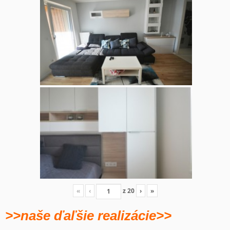
«
‹
z
20
›
»
>>naše ďaľšie realizácie>>