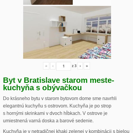
«
‹
z
3
›
»
Byt v Bratislave starom meste-
kuchyňa s obývačkou
Do krásneho bytu v starom bytovom dome sme navrhli
elegantnú kuchyňu s ostrovom. Kuchyňa je po strop
s hornými skrinkami v dvoch hĺbkach. V ostrove je
umiestnená varná doska a barové sedenie.
Kuchyňa je v netradičnej khaki zelenej v kombinácii s bielou