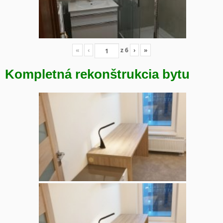
«
‹
z
6
›
»
Kompletná rekonštrukcia bytu