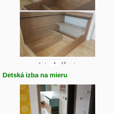
«
‹
z
4
›
»
Detská izba na mieru