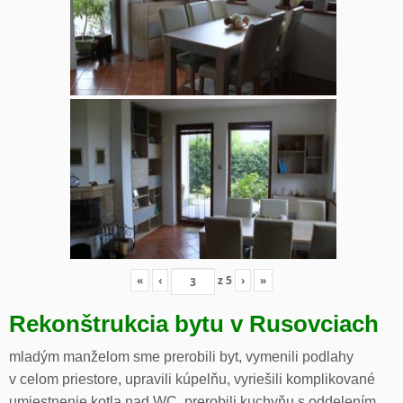
«
‹
z
5
›
»
Rekonštrukcia bytu v Rusovciach
mladým manželom sme prerobili byt, vymenili podlahy
v celom priestore, upravili kúpelňu, vyriešili komplikované
umiestnenie kotla nad WC, prerobili kuchyňu s oddelením