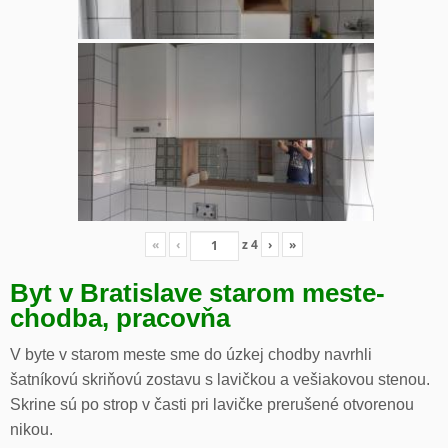
«
‹
z
4
›
»
Byt v Bratislave starom meste-
chodba, pracovňa
V byte v starom meste sme do úzkej chodby navrhli
šatníkovú skriňovú zostavu s lavičkou a vešiakovou stenou.
Skrine sú po strop v časti pri lavičke prerušené otvorenou
nikou.