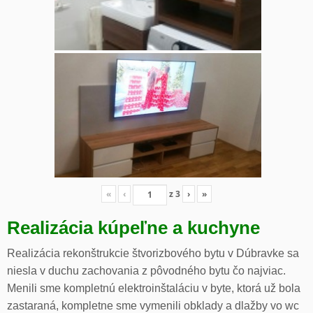
«
‹
z
3
›
»
Realizácia kúpeľne a kuchyne
Realizácia rekonštrukcie štvorizbového bytu v Dúbravke sa
niesla v duchu zachovania z pôvodného bytu čo najviac.
Menili sme kompletnú elektroinštaláciu v byte, ktorá už bola
zastaraná, kompletne sme vymenili obklady a dlažby vo wc