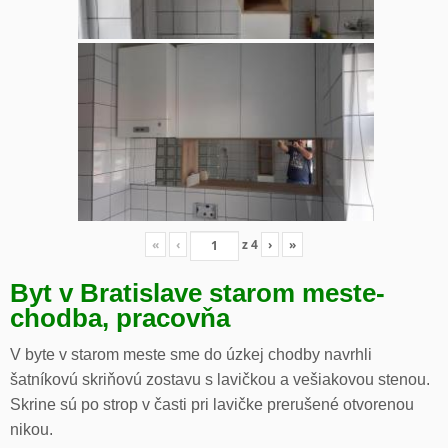
«
‹
z
4
›
»
Byt v Bratislave starom meste-
chodba, pracovňa
V byte v starom meste sme do úzkej chodby navrhli
šatníkovú skriňovú zostavu s lavičkou a vešiakovou stenou.
Skrine sú po strop v časti pri lavičke prerušené otvorenou
nikou.