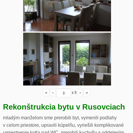
«
‹
z
5
›
»
Rekonštrukcia bytu v Rusovciach
mladým manželom sme prerobili byt, vymenili podlahy
v celom priestore, upravili kúpelňu, vyriešili komplikované
umiestnenie kotla nad WC, prerobili kuchyňu s oddelením