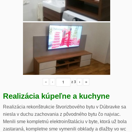
«
‹
z
3
›
»
Realizácia kúpeľne a kuchyne
Realizácia rekonštrukcie štvorizbového bytu v Dúbravke sa
niesla v duchu zachovania z pôvodného bytu čo najviac.
Menili sme kompletnú elektroinštaláciu v byte, ktorá už bola
zastaraná, kompletne sme vymenili obklady a dlažby vo wc