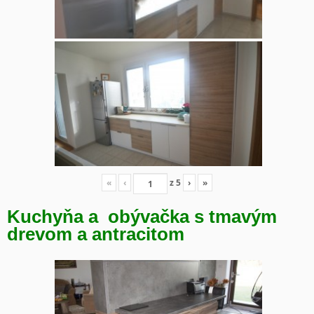
«
‹
z
5
›
»
Kuchyňa a obývačka s tmavým
drevom a antracitom