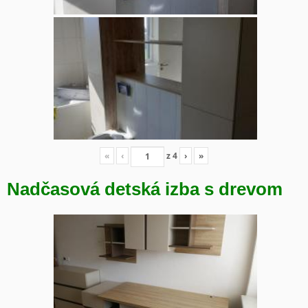
«
‹
z
4
›
»
Nadčasová detská izba s drevom