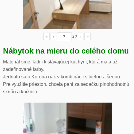
«
‹
z
7
›
»
Nábytok na mieru do celého domu
Materiál sme ladili k stávajúcej kuchyni, ktorá mala už
zadefinované farby.
Jednalo sa o Korona oak v kombinácii s bielou a šedou.
Pre využitie priestoru chcela pani za sedačku plnohodnotnú
skriňu a knižnicu.