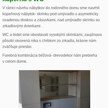
V rámci návrhu nábytkov do rodinného domu sme navrhli
kúpeľnový nábytok- skrinku pod umývadlo s asymetricky
osadenou doskou a zásuvkami, nad umývadlo skrinku so
zrkadlovými dvierkami .
WC a bidet sme obostavali vysokými skrinkami, zaujímavo
pôsobí otvorená nika s chrbtom zo zrkadla, krásne nám
zväčšuje priestor.
Farebná kombinácia béžová- drevodekor nám prebieha
v celom dome.