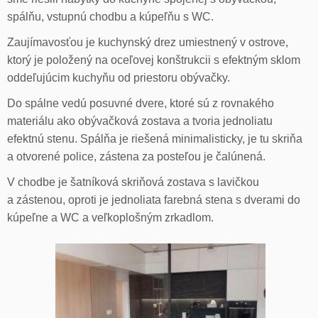
spálňu, vstupnú chodbu a kúpeľňu s WC.
Zaujímavosťou je kuchynský drez umiestnený v ostrove,
ktorý je položený na oceľovej konštrukcii s efektným sklom
oddeľujúcim kuchyňu od priestoru obývačky.
Do spálne vedú posuvné dvere, ktoré sú z rovnakého
materiálu ako obývačková zostava a tvoria jednoliatu
efektnú stenu. Spálňa je riešená minimalisticky, je tu skriňa
a otvorené police, zástena za posteľou je čalúnená.
V chodbe je šatníková skriňová zostava s lavičkou
a zástenou, oproti je jednoliata farebná stena s dverami do
kúpeľne a WC a veľkoplošným zrkadlom.