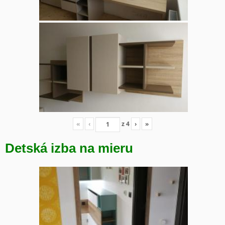
«
‹
z
4
›
»
Detská izba na mieru