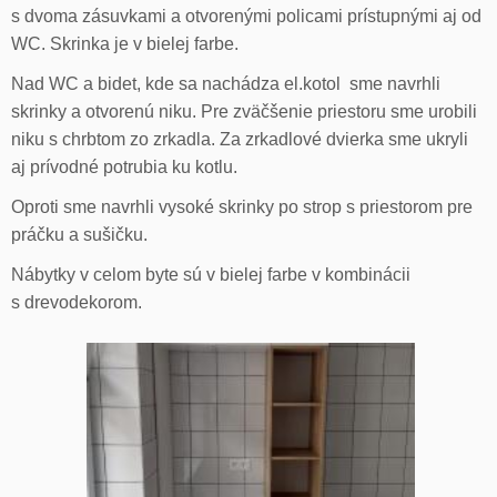
s dvoma zásuvkami a otvorenými policami prístupnými aj od
WC. Skrinka je v bielej farbe.
Nad WC a bidet, kde sa nachádza el.kotol sme navrhli
skrinky a otvorenú niku. Pre zväčšenie priestoru sme urobili
niku s chrbtom zo zrkadla. Za zrkadlové dvierka sme ukryli
aj prívodné potrubia ku kotlu.
Oproti sme navrhli vysoké skrinky po strop s priestorom pre
práčku a sušičku.
Nábytky v celom byte sú v bielej farbe v kombinácii
s drevodekorom.