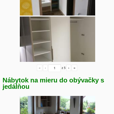
«
‹
z
5
›
»
Nábytok na mieru do obývačky s
jedálňou