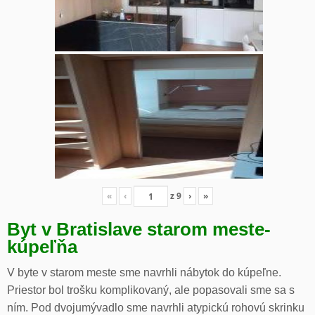
«
‹
z
9
›
»
Byt v Bratislave starom meste-
kúpeľňa
V byte v starom meste sme navrhli nábytok do kúpeľne.
Priestor bol trošku komplikovaný, ale popasovali sme sa s
ním. Pod dvojumývadlo sme navrhli atypickú rohovú skrinku