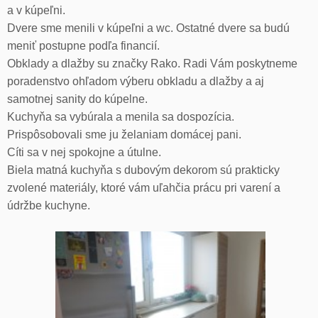
a v kúpeľni.
Dvere sme menili v kúpeľni a wc. Ostatné dvere sa budú
meniť postupne podľa financií.
Obklady a dlažby su značky Rako. Radi Vám poskytneme
poradenstvo ohľadom výberu obkladu a dlažby a aj
samotnej sanity do kúpelne.
Kuchyňa sa vybúrala a menila sa dospozícia.
Prispôsobovali sme ju želaniam domácej pani.
Cíti sa v nej spokojne a útulne.
Biela matná kuchyňa s dubovým dekorom sú prakticky
zvolené materiály, ktoré vám uľahčia prácu pri varení a
údržbe kuchyne.