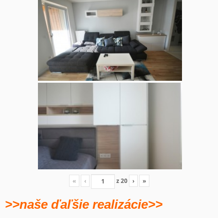
«
‹
z
20
›
»
>>naše ďaľšie realizácie>>