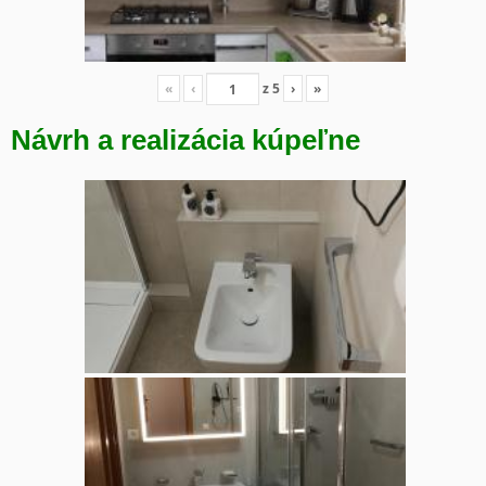
«
‹
z
5
›
»
Návrh a realizácia kúpeľne