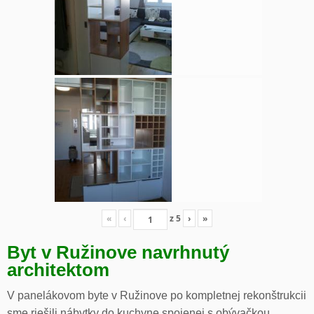
«
‹
z
5
›
»
Byt v Ružinove navrhnutý
architektom
V panelákovom byte v Ružinove po kompletnej rekonštrukcii
sme riešili nábytky do kuchyne spojenej s obývačkou,