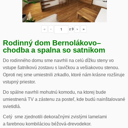
«
‹
z
9
›
»
Rodinný dom Bernolákovo
–
chodba a spalna so satnikom
Do rodinného domu sme navrhli na celú dĺžku steny vo
vstupe šatníkovú zostavu s lavičkou a vešiakovou stenou.
Oproti nej sme umiestnili zrkadlo, ktoré nám krásne rozširuje
vstupný priestor.
Do spálne navrhli mohutnú komodu, na ktorej bude
umiestnená TV a zástenu za posteľ, kde budú nainštalované
svietidlá.
Celý sme zjednotili dekoračnými zvislými lamelami
a farebnou kombiláciou béžová-drevodekor.