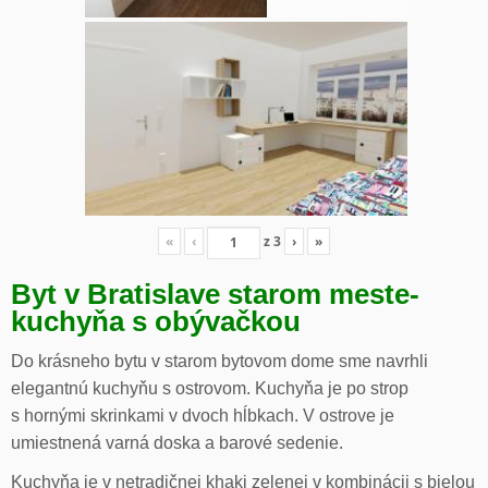
«
‹
z
3
›
»
Byt v Bratislave starom meste-
kuchyňa s obývačkou
Do krásneho bytu v starom bytovom dome sme navrhli
elegantnú kuchyňu s ostrovom. Kuchyňa je po strop
s hornými skrinkami v dvoch hĺbkach. V ostrove je
umiestnená varná doska a barové sedenie.
Kuchyňa je v netradičnej khaki zelenej v kombinácii s bielou