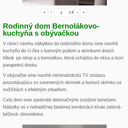
«
‹
z
8
›
»
Rodinný dom Bernolákovo-
kuchyňa s obývačkou
V rámci návrhu nábytkov do rodinného domu sme navrhli
kuchyňu do U-čka s barovým pultom a skrinkami dvoch
hĺbok po strop a s komodkou, ktorá vchádza do okna a tvorí
parapetnú dosku.
V obývačke sme navrhli minimalistickú TV zostavu
pozostávajúcu zo zavesených skriniek a barovú skrinku na
nožičkách s efektným zrkadlom.
Celý dom sme zjednotili dekoračnými zvislými lamelami.
Nábytky sú v netradičnej farebnej kombinácii khaki zelená-
béžová- drevodekor.