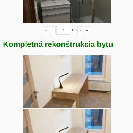
«
‹
z
6
›
»
Kompletná rekonštrukcia bytu