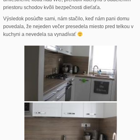
priestoru schodov kvôli bezpečnosti dieťaťa.
Výsledok posúďte sami, nám stačilo, keď nám pani domu
povedala, že nejeden večer presedela miesto pred telkou v
kuchyni a nevedela sa vynadívať