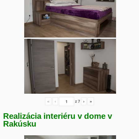
«
‹
z
7
›
»
Realizácia interiéru v dome v
Rakúsku