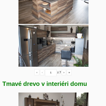
«
‹
z
7
›
»
Tmavé drevo v interiéri domu