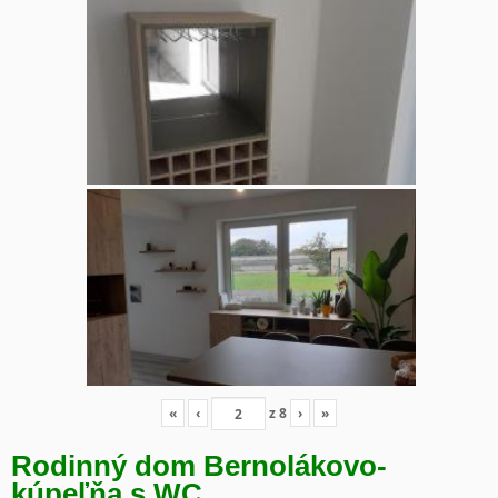
«
‹
z
8
›
»
Rodinný dom Bernolákovo-
kúpeľňa s WC