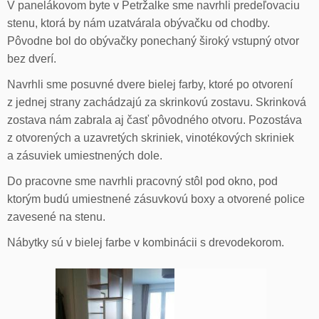
V panelákovom byte v Petržalke sme navrhli predeľovaciu
stenu, ktorá by nám uzatvárala obývačku od chodby.
Pôvodne bol do obývačky ponechaný široký vstupný otvor
bez dverí.
Navrhli sme posuvné dvere bielej farby, ktoré po otvorení
z jednej strany zachádzajú za skrinkovú zostavu. Skrinková
zostava nám zabrala aj časť pôvodného otvoru. Pozostáva
z otvorených a uzavretých skriniek, vinotékových skriniek
a zásuviek umiestnených dole.
Do pracovne sme navrhli pracovný stôl pod okno, pod
ktorým budú umiestnené zásuvkovú boxy a otvorené police
zavesené na stenu.
Nábytky sú v bielej farbe v kombinácii s drevodekorom.