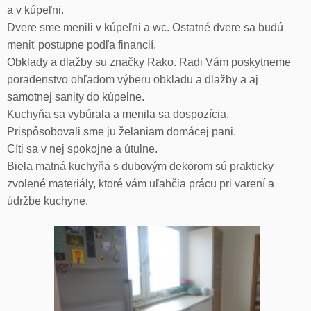
a v kúpeľni.
Dvere sme menili v kúpeľni a wc. Ostatné dvere sa budú
meniť postupne podľa financií.
Obklady a dlažby su značky Rako. Radi Vám poskytneme
poradenstvo ohľadom výberu obkladu a dlažby a aj
samotnej sanity do kúpelne.
Kuchyňa sa vybúrala a menila sa dospozícia.
Prispôsobovali sme ju želaniam domácej pani.
Cíti sa v nej spokojne a útulne.
Biela matná kuchyňa s dubovým dekorom sú prakticky
zvolené materiály, ktoré vám uľahčia prácu pri varení a
údržbe kuchyne.