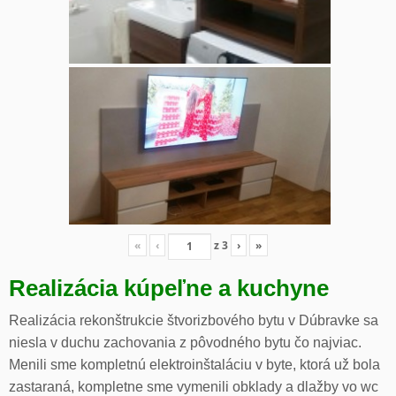
«
‹
z
3
›
»
Realizácia kúpeľne a kuchyne
Realizácia rekonštrukcie štvorizbového bytu v Dúbravke sa
niesla v duchu zachovania z pôvodného bytu čo najviac.
Menili sme kompletnú elektroinštaláciu v byte, ktorá už bola
zastaraná, kompletne sme vymenili obklady a dlažby vo wc