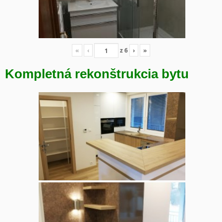
«
‹
z
6
›
»
Kompletná rekonštrukcia bytu