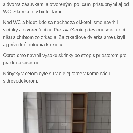
s dvoma zásuvkami a otvorenými policami prístupnými aj od
WC. Skrinka je v bielej farbe.
Nad WC a bidet, kde sa nachádza el.kotol sme navrhli
skrinky a otvorenú niku. Pre zväčšenie priestoru sme urobili
niku s chrbtom zo zrkadla. Za zrkadlové dvierka sme ukryli
aj prívodné potrubia ku kotlu.
Oproti sme navrhli vysoké skrinky po strop s priestorom pre
práčku a sušičku.
Nábytky v celom byte sú v bielej farbe v kombinácii
s drevodekorom.