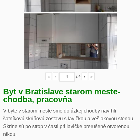
«
‹
z
4
›
»
Byt v Bratislave starom meste-
chodba, pracovňa
V byte v starom meste sme do úzkej chodby navrhli
šatníkovú skriňovú zostavu s lavičkou a vešiakovou stenou.
Skrine sú po strop v časti pri lavičke prerušené otvorenou
nikou.