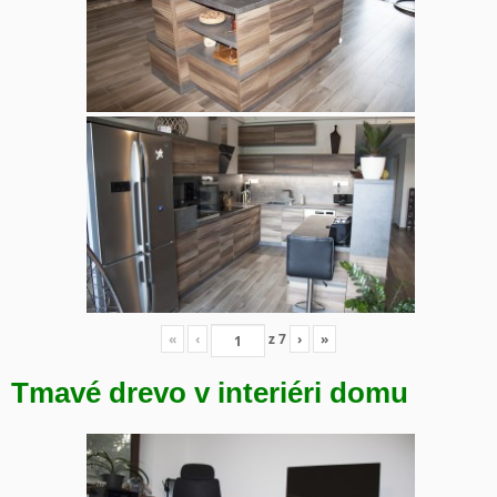
«
‹
z
7
›
»
Tmavé drevo v interiéri domu