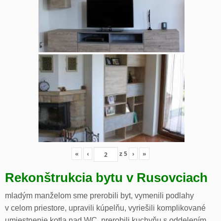
«
‹
z
5
›
»
Rekonštrukcia bytu v Rusovciach
mladým manželom sme prerobili byt, vymenili podlahy
v celom priestore, upravili kúpelňu, vyriešili komplikované
umiestnenie kotla nad WC, prerobili kuchyňu s oddelením