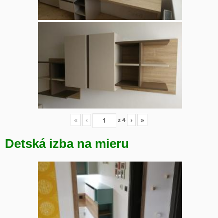
«
‹
z
4
›
»
Detská izba na mieru