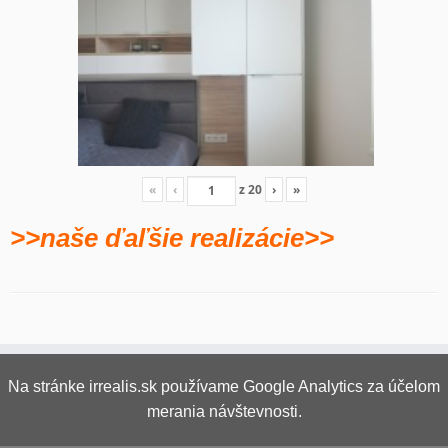
«
‹
z
20
›
»
>>naše ďaľšie realizácie>>
Na stránke irrealis.sk používame Google Analytics za účelom
merania návštevnosti.