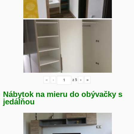
«
‹
z
5
›
»
Nábytok na mieru do obývačky s
jedálňou