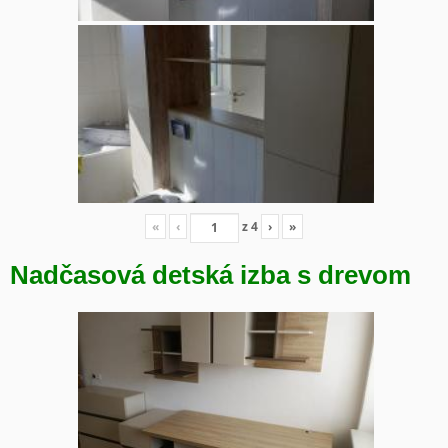
«
‹
z
4
›
»
Nadčasová detská izba s drevom