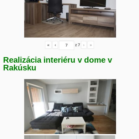
«
‹
z
7
›
»
Realizácia interiéru v dome v
Rakúsku