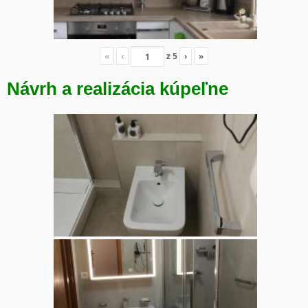
«
‹
z
5
›
»
Návrh a realizácia kúpeľne