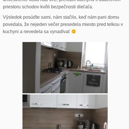
priestoru schodov kvôli bezpečnosti dieťaťa.
Výsledok posúďte sami, nám stačilo, keď nám pani domu
povedala, že nejeden večer presedela miesto pred telkou v
kuchyni a nevedela sa vynadívať