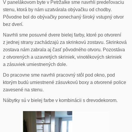
V panelákovom byte v Petržalke sme navrhli predeľovaciu
stenu, ktorá by nám uzatvárala obývačku od chodby.
Pôvodne bol do obývačky ponechaný široký vstupný otvor
bez dverí.
Navrhli sme posuvné dvere bielej farby, ktoré po otvorení
z jednej strany zachádzajú za skrinkovú zostavu. Skrinková
zostava nám zabrala aj časť pôvodného otvoru. Pozostáva
z otvorených a uzavretých skriniek, vinotékových skriniek
a zásuviek umiestnených dole.
Do pracovne sme navrhli pracovný stôl pod okno, pod
ktorým budú umiestnené zásuvkovú boxy a otvorené police
zavesené na stenu.
Nábytky sú v bielej farbe v kombinácii s drevodekorom.