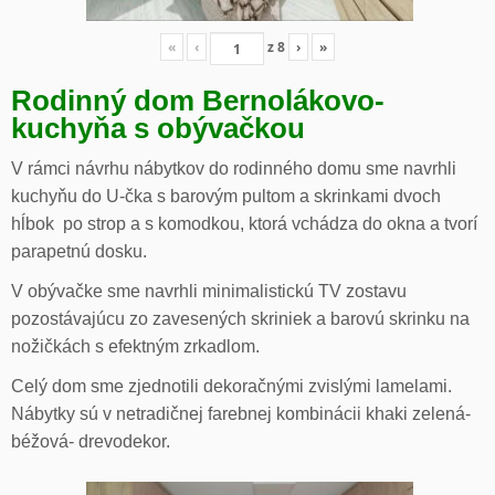
«
‹
z
8
›
»
Rodinný dom Bernolákovo-
kuchyňa s obývačkou
V rámci návrhu nábytkov do rodinného domu sme navrhli
kuchyňu do U-čka s barovým pultom a skrinkami dvoch
hĺbok po strop a s komodkou, ktorá vchádza do okna a tvorí
parapetnú dosku.
V obývačke sme navrhli minimalistickú TV zostavu
pozostávajúcu zo zavesených skriniek a barovú skrinku na
nožičkách s efektným zrkadlom.
Celý dom sme zjednotili dekoračnými zvislými lamelami.
Nábytky sú v netradičnej farebnej kombinácii khaki zelená-
béžová- drevodekor.