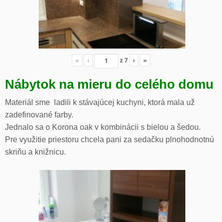
«
‹
z
7
›
»
Nábytok na mieru do celého domu
Materiál sme ladili k stávajúcej kuchyni, ktorá mala už
zadefinované farby.
Jednalo sa o Korona oak v kombinácii s bielou a šedou.
Pre využitie priestoru chcela pani za sedačku plnohodnotnú
skriňu a knižnicu.