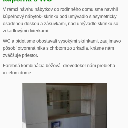
V rámci návrhu nábytkov do rodinného domu sme navrhli
kúpeľnový nábytok- skrinku pod umývadlo s asymetricky
osadenou doskou a zásuvkami, nad umývadlo skrinku so
zrkadlovými dvierkami .
WC a bidet sme obostavali vysokými skrinkami, zaujímavo
pôsobí otvorená nika s chrbtom zo zrkadla, krásne nám
zväčšuje priestor.
Farebná kombinácia béžová- drevodekor nám prebieha
v celom dome.