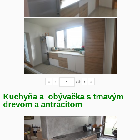
«
‹
z
5
›
»
Kuchyňa a obývačka s tmavým
drevom a antracitom