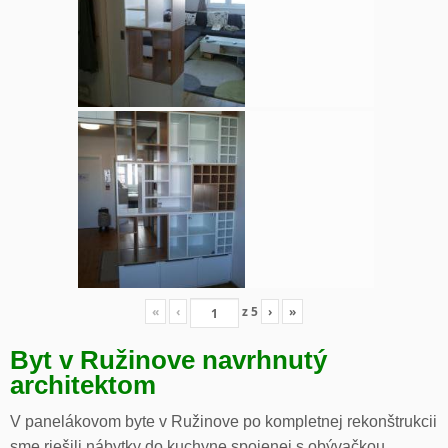
«
‹
z
5
›
»
Byt v Ružinove navrhnutý
architektom
V panelákovom byte v Ružinove po kompletnej rekonštrukcii
sme riešili nábytky do kuchyne spojenej s obývačkou,