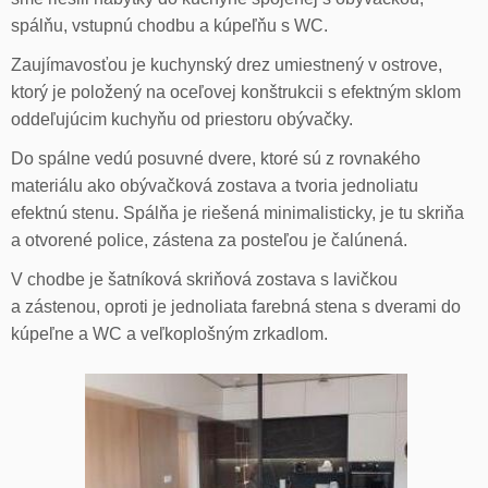
spálňu, vstupnú chodbu a kúpeľňu s WC.
Zaujímavosťou je kuchynský drez umiestnený v ostrove,
ktorý je položený na oceľovej konštrukcii s efektným sklom
oddeľujúcim kuchyňu od priestoru obývačky.
Do spálne vedú posuvné dvere, ktoré sú z rovnakého
materiálu ako obývačková zostava a tvoria jednoliatu
efektnú stenu. Spálňa je riešená minimalisticky, je tu skriňa
a otvorené police, zástena za posteľou je čalúnená.
V chodbe je šatníková skriňová zostava s lavičkou
a zástenou, oproti je jednoliata farebná stena s dverami do
kúpeľne a WC a veľkoplošným zrkadlom.