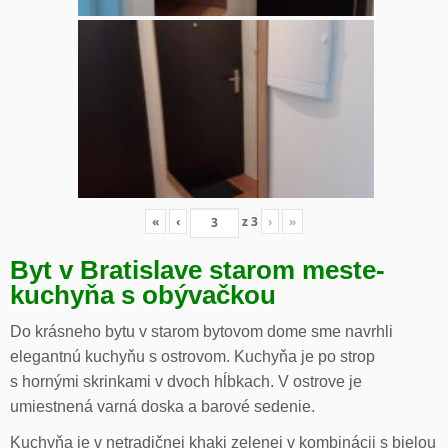
«
‹
z
3
›
»
Byt v Bratislave starom meste-
kuchyňa s obývačkou
Do krásneho bytu v starom bytovom dome sme navrhli
elegantnú kuchyňu s ostrovom. Kuchyňa je po strop
s hornými skrinkami v dvoch hĺbkach. V ostrove je
umiestnená varná doska a barové sedenie.
Kuchyňa je v netradičnej khaki zelenej v kombinácii s bielou