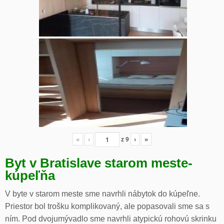
«
‹
z
9
›
»
Byt v Bratislave starom meste-
kúpeľňa
V byte v starom meste sme navrhli nábytok do kúpeľne.
Priestor bol trošku komplikovaný, ale popasovali sme sa s
ním. Pod dvojumývadlo sme navrhli atypickú rohovú skrinku