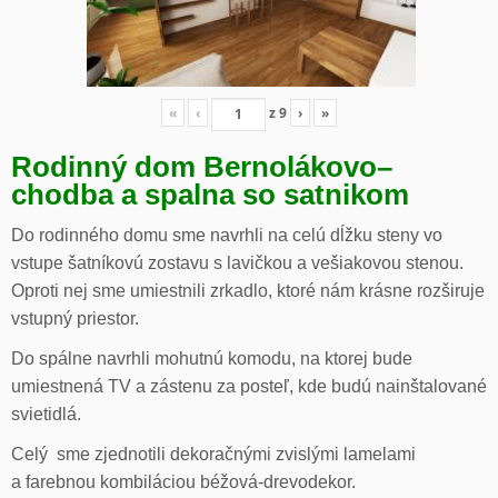
«
‹
z
9
›
»
Rodinný dom Bernolákovo
–
chodba a spalna so satnikom
Do rodinného domu sme navrhli na celú dĺžku steny vo
vstupe šatníkovú zostavu s lavičkou a vešiakovou stenou.
Oproti nej sme umiestnili zrkadlo, ktoré nám krásne rozširuje
vstupný priestor.
Do spálne navrhli mohutnú komodu, na ktorej bude
umiestnená TV a zástenu za posteľ, kde budú nainštalované
svietidlá.
Celý sme zjednotili dekoračnými zvislými lamelami
a farebnou kombiláciou béžová-drevodekor.