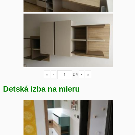
«
‹
z
4
›
»
Detská izba na mieru