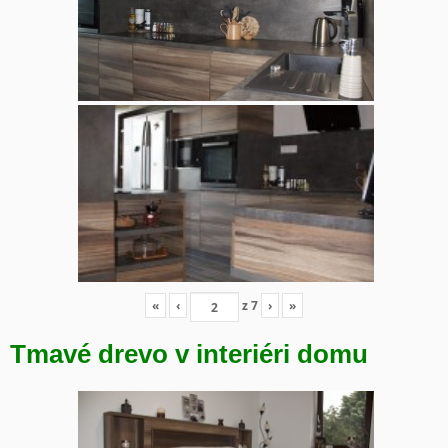
«
‹
z
7
›
»
Tmavé drevo v interiéri domu