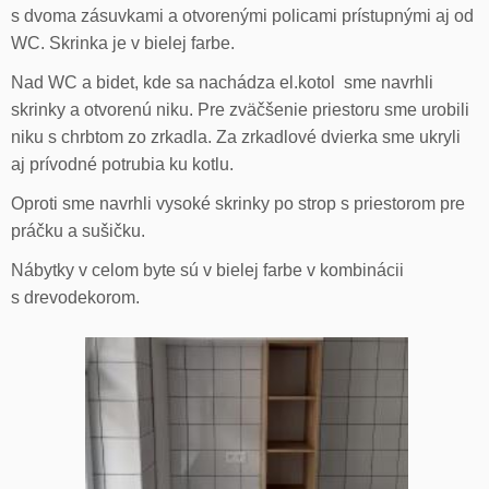
s dvoma zásuvkami a otvorenými policami prístupnými aj od
WC. Skrinka je v bielej farbe.
Nad WC a bidet, kde sa nachádza el.kotol sme navrhli
skrinky a otvorenú niku. Pre zväčšenie priestoru sme urobili
niku s chrbtom zo zrkadla. Za zrkadlové dvierka sme ukryli
aj prívodné potrubia ku kotlu.
Oproti sme navrhli vysoké skrinky po strop s priestorom pre
práčku a sušičku.
Nábytky v celom byte sú v bielej farbe v kombinácii
s drevodekorom.