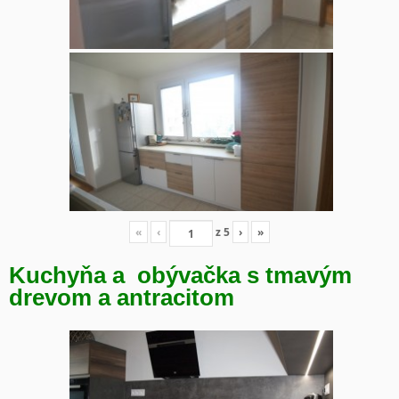
«
‹
z
5
›
»
Kuchyňa a obývačka s tmavým
drevom a antracitom