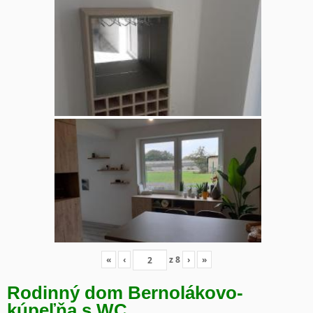
«
‹
z
8
›
»
Rodinný dom Bernolákovo-
kúpeľňa s WC