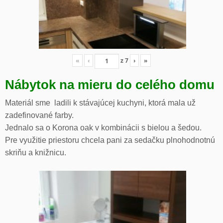
«
‹
z
7
›
»
Nábytok na mieru do celého domu
Materiál sme ladili k stávajúcej kuchyni, ktorá mala už
zadefinované farby.
Jednalo sa o Korona oak v kombinácii s bielou a šedou.
Pre využitie priestoru chcela pani za sedačku plnohodnotnú
skriňu a knižnicu.