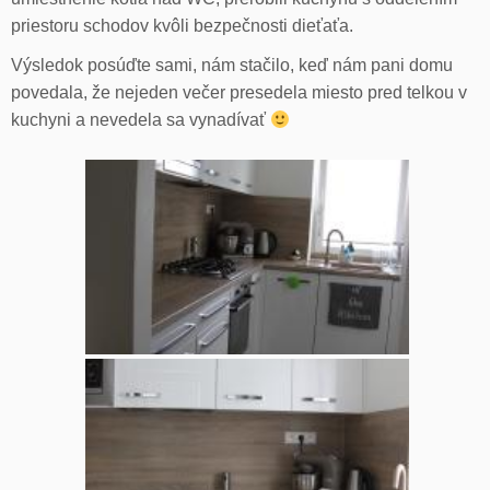
priestoru schodov kvôli bezpečnosti dieťaťa.
Výsledok posúďte sami, nám stačilo, keď nám pani domu
povedala, že nejeden večer presedela miesto pred telkou v
kuchyni a nevedela sa vynadívať