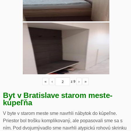
«
‹
z
9
›
»
Byt v Bratislave starom meste-
kúpeľňa
V byte v starom meste sme navrhli nábytok do kúpeľne.
Priestor bol trošku komplikovaný, ale popasovali sme sa s
ním. Pod dvojumývadlo sme navrhli atypickú rohovú skrinku