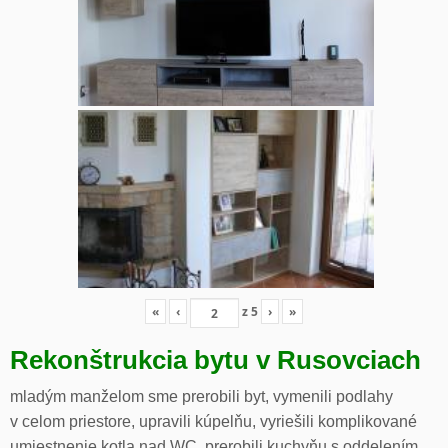
«
‹
z
5
›
»
Rekonštrukcia bytu v Rusovciach
mladým manželom sme prerobili byt, vymenili podlahy
v celom priestore, upravili kúpelňu, vyriešili komplikované
umiestnenie kotla nad WC, prerobili kuchyňu s oddelením