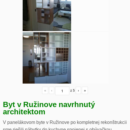
«
‹
z
5
›
»
Byt v Ružinove navrhnutý
architektom
V panelákovom byte v Ružinove po kompletnej rekonštrukcii
sme riešili nábytky do kuchyne spojenej s obývačkou,