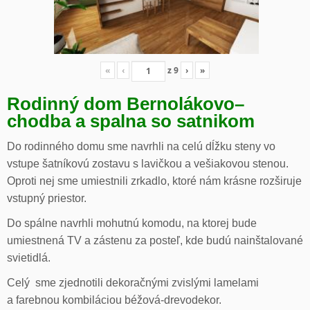
«
‹
z
9
›
»
Rodinný dom Bernolákovo
–
chodba a spalna so satnikom
Do rodinného domu sme navrhli na celú dĺžku steny vo
vstupe šatníkovú zostavu s lavičkou a vešiakovou stenou.
Oproti nej sme umiestnili zrkadlo, ktoré nám krásne rozširuje
vstupný priestor.
Do spálne navrhli mohutnú komodu, na ktorej bude
umiestnená TV a zástenu za posteľ, kde budú nainštalované
svietidlá.
Celý sme zjednotili dekoračnými zvislými lamelami
a farebnou kombiláciou béžová-drevodekor.