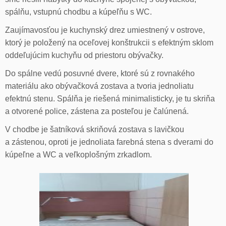
spálňu, vstupnú chodbu a kúpeľňu s WC.
Zaujímavosťou je kuchynský drez umiestnený v ostrove,
ktorý je položený na oceľovej konštrukcii s efektným sklom
oddeľujúcim kuchyňu od priestoru obývačky.
Do spálne vedú posuvné dvere, ktoré sú z rovnakého
materiálu ako obývačková zostava a tvoria jednoliatu
efektnú stenu. Spálňa je riešená minimalisticky, je tu skriňa
a otvorené police, zástena za posteľou je čalúnená.
V chodbe je šatníková skriňová zostava s lavičkou
a zástenou, oproti je jednoliata farebná stena s dverami do
kúpeľne a WC a veľkoplošným zrkadlom.