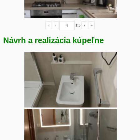
«
‹
z
5
›
»
Návrh a realizácia kúpeľne