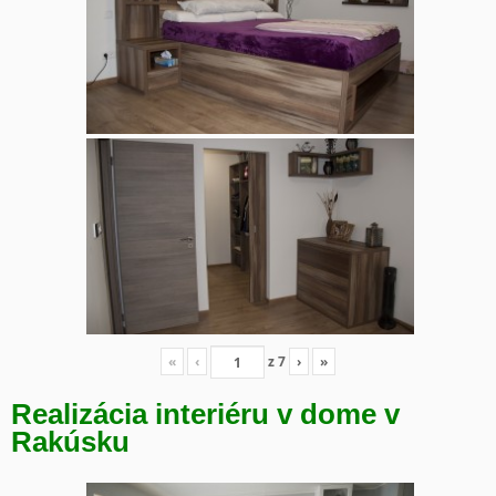
«
‹
z
7
›
»
Realizácia interiéru v dome v
Rakúsku