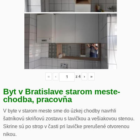
«
‹
z
4
›
»
Byt v Bratislave starom meste-
chodba, pracovňa
V byte v starom meste sme do úzkej chodby navrhli
šatníkovú skriňovú zostavu s lavičkou a vešiakovou stenou.
Skrine sú po strop v časti pri lavičke prerušené otvorenou
nikou.