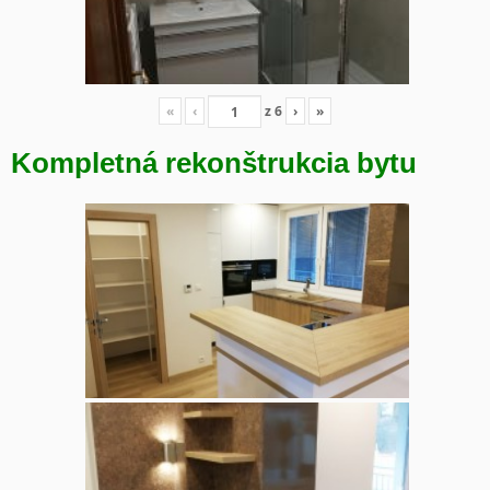
«
‹
z
6
›
»
Kompletná rekonštrukcia bytu