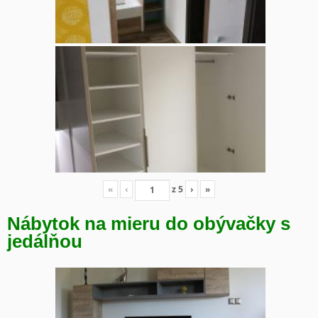
«
‹
z
5
›
»
Nábytok na mieru do obývačky s
jedálňou