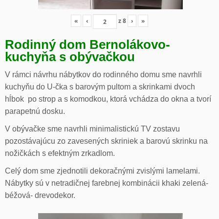
«
‹
z
8
›
»
Rodinný dom Bernolákovo-
kuchyňa s obývačkou
V rámci návrhu nábytkov do rodinného domu sme navrhli
kuchyňu do U-čka s barovým pultom a skrinkami dvoch
hĺbok po strop a s komodkou, ktorá vchádza do okna a tvorí
parapetnú dosku.
V obývačke sme navrhli minimalistickú TV zostavu
pozostávajúcu zo zavesených skriniek a barovú skrinku na
nožičkách s efektným zrkadlom.
Celý dom sme zjednotili dekoračnými zvislými lamelami.
Nábytky sú v netradičnej farebnej kombinácii khaki zelená-
béžová- drevodekor.