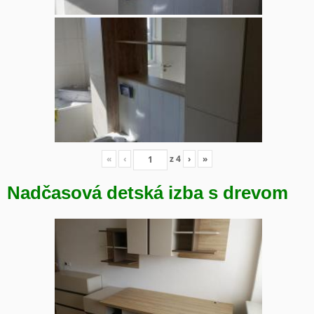
«
‹
z
4
›
»
Nadčasová detská izba s drevom