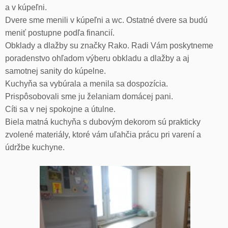
a v kúpeľni.
Dvere sme menili v kúpeľni a wc. Ostatné dvere sa budú
meniť postupne podľa financií.
Obklady a dlažby su značky Rako. Radi Vám poskytneme
poradenstvo ohľadom výberu obkladu a dlažby a aj
samotnej sanity do kúpelne.
Kuchyňa sa vybúrala a menila sa dospozícia.
Prispôsobovali sme ju želaniam domácej pani.
Cíti sa v nej spokojne a útulne.
Biela matná kuchyňa s dubovým dekorom sú prakticky
zvolené materiály, ktoré vám uľahčia prácu pri varení a
údržbe kuchyne.