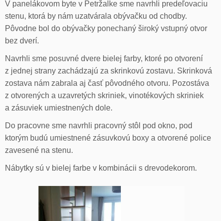
V panelákovom byte v Petržalke sme navrhli predeľovaciu
stenu, ktorá by nám uzatvárala obývačku od chodby.
Pôvodne bol do obývačky ponechaný široký vstupný otvor
bez dverí.
Navrhli sme posuvné dvere bielej farby, ktoré po otvorení
z jednej strany zachádzajú za skrinkovú zostavu. Skrinková
zostava nám zabrala aj časť pôvodného otvoru. Pozostáva
z otvorených a uzavretých skriniek, vinotékových skriniek
a zásuviek umiestnených dole.
Do pracovne sme navrhli pracovný stôl pod okno, pod
ktorým budú umiestnené zásuvkovú boxy a otvorené police
zavesené na stenu.
Nábytky sú v bielej farbe v kombinácii s drevodekorom.