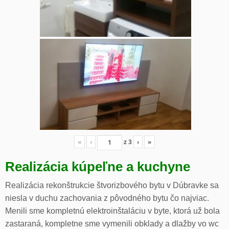
«
‹
z
3
›
»
Realizácia kúpeľne a kuchyne
Realizácia rekonštrukcie štvorizbového bytu v Dúbravke sa
niesla v duchu zachovania z pôvodného bytu čo najviac.
Menili sme kompletnú elektroinštaláciu v byte, ktorá už bola
zastaraná, kompletne sme vymenili obklady a dlažby vo wc