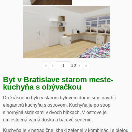
«
‹
z
3
›
»
Byt v Bratislave starom meste-
kuchyňa s obývačkou
Do krásneho bytu v starom bytovom dome sme navrhli
elegantnú kuchyňu s ostrovom. Kuchyňa je po strop
s hornými skrinkami v dvoch hĺbkach. V ostrove je
umiestnená varná doska a barové sedenie.
Kuchyňa je v netradičnej khaki zelenej v kombinácii s bielou