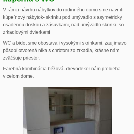
V rámci návrhu nábytkov do rodinného domu sme navrhli
kúpeľnový nábytok- skrinku pod umývadlo s asymetricky
osadenou doskou a zásuvkami, nad umývadlo skrinku so
zrkadlovými dvierkami .
WC a bidet sme obostavali vysokými skrinkami, zaujímavo
pôsobí otvorená nika s chrbtom zo zrkadla, krásne nám
zväčšuje priestor.
Farebná kombinácia béžová- drevodekor nám prebieha
v celom dome.