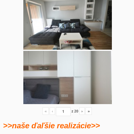
«
‹
z
20
›
»
>>naše ďaľšie realizácie>>