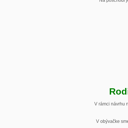
Na poschodí je
Rod
V rámci návrhu 
V obývačke sme 