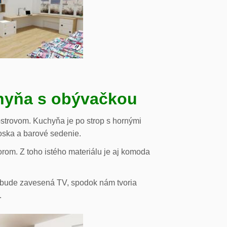
chyňa s obývačkou
strovom. Kuchyňa je po strop s hornými
oska a barové sedenie.
orom. Z toho istého materiálu je aj komoda
de bude zavesená TV, spodok nám tvoria
.