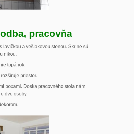
hodba, pracovňa
s lavičkou a vešiakovou stenou. Skrine sú
ou nikou.
nie topánok.
rozširuje priestor.
vými boxami. Doska pracovného stola nám
re dve osoby.
odekorom.