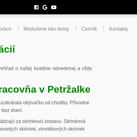
práce
Modulárne eko domy
Cenník
Kontakty
ácií
 prehľad o našej kvalitne odvedenej a vždy
racovňa v Petržalke
m uzatvárala obývačku od chodby. Pôvodne
 bez dverí.
chádzajú za skrinkovú zostavu. Skrinková
vretých skriniek, vinotékových skriniek