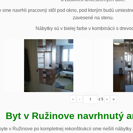
 sme navrhli pracovný stôl pod okno, pod ktorým budú umiestn
zavesené na stenu.
Nábytky sú v bielej farbe v kombinácii s drev
«
‹
z
5
›
»
Byt v Ružinove navrhnutý a
te v Ružinove po kompletnej rekonštrukcii sme riešili nábytky