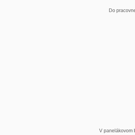
Do pracovne
V panelákovom by