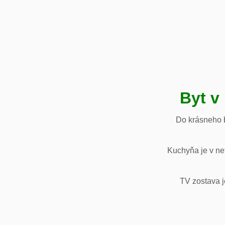
Byt v
Do krásneho b
Kuchyňa je v net
TV zostava j