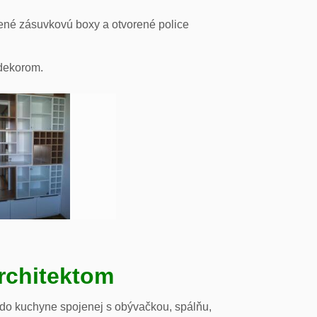
ené zásuvkovú boxy a otvorené police
odekorom.
rchitektom
 do kuchyne spojenej s obývačkou, spálňu,