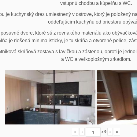
vstupnú chodbu a kúpeľňu s WC.
u je kuchynský drez umiestnený v ostrove, ktorý je položený na
oddeľujúcim kuchyňu od priestoru obýva
posuvné dvere, ktoré sú z rovnakého materiálu ako obývačková z
lňa je riešená minimalisticky, je tu skriňa a otvorené police, zá
tníková skriňová zostava s lavičkou a zástenou, oproti je jedno
a WC a veľkoplošným zrkadlom.
«
‹
z
9
›
»