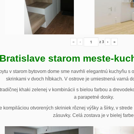
«
‹
z
3
›
»
 Bratislave starom meste-ku
ytu v starom bytovom dome sme navrhli elegantnú kuchyňu s o
skrinkami v dvoch hĺbkach. V ostrove je umiestnená varná d
radičnej khaki zelenej v kombinácii s bielou farbou a drevodek
a parapetné dosky.
e kompiláciou otvorených skriniek rôznej výšky a šírky, v stre
zásuvky. Celá zostava je v bielej farbe