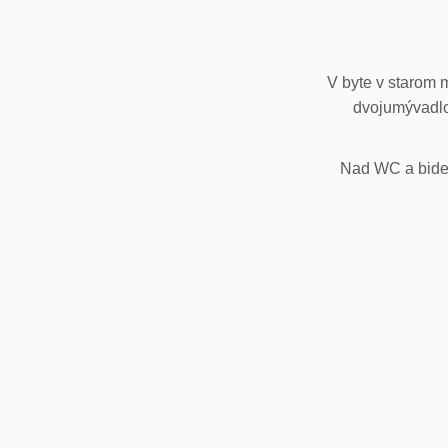
V byte v starom 
dvojumývadlo
Nad WC a bidet,