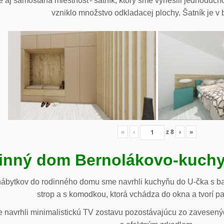
 aj samostaná miestnosť- šatník, ktorý sme vyriešili jednoduch
vzniklo množstvo odkladacej plochy. Šatník je v b
«
‹
z
8
›
»
inný dom Bernolákovo-kuchy
nábytkov do rodinného domu sme navrhli kuchyňu do U-čka s b
strop a s komodkou, ktorá vchádza do okna a tvorí p
navrhli minimalistickú TV zostavu pozostávajúcu zo zavesenýc