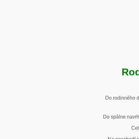
Rod
Do rodinného d
Do spálne navrh
Cel