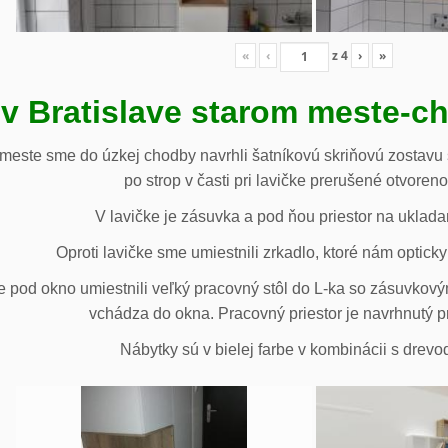
«
‹
z
4
›
»
 v Bratislave starom meste-c
 meste sme do úzkej chodby navrhli šatníkovú skriňovú zostavu 
po strop v časti pri lavičke prerušené otvoren
V lavičke je zásuvka a pod ňou priestor na uklada
Oproti lavičke sme umiestnili zrkadlo, ktoré nám opticky 
e pod okno umiestnili veľký pracovný stôl do L-ka so zásuvko
vchádza do okna. Pracovný priestor je navrhnutý p
Nábytky sú v bielej farbe v kombinácii s drev