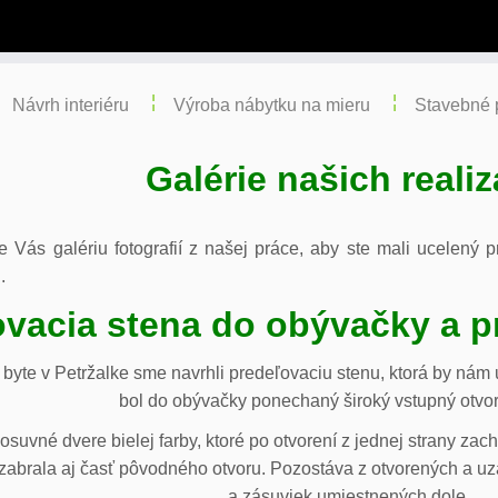
Návrh interiéru
Výroba nábytku na mieru
Stavebné 
Galérie našich realiz
re Vás galériu fotografií z našej práce, aby ste mali ucelený
.
vacia stena do obývačky a p
byte v Petržalke sme navrhli predeľovaciu stenu, ktorá by ná
bol do obývačky ponechaný široký vstupný otvor
osuvné dvere bielej farby, ktoré po otvorení z jednej strany za
abrala aj časť pôvodného otvoru. Pozostáva z otvorených a uza
a zásuviek umiestnených dole.