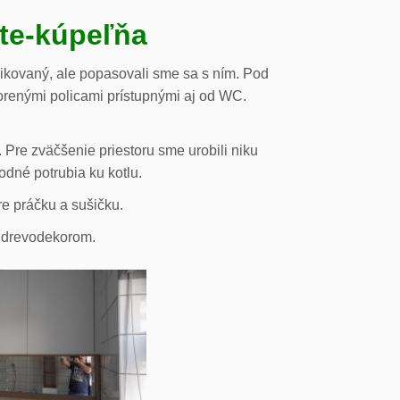
ste-kúpeľňa
likovaný, ale popasovali sme sa s ním. Pod
orenými policami prístupnými aj od WC.
 Pre zväčšenie priestoru sme urobili niku
odné potrubia ku kotlu.
re práčku a sušičku.
s drevodekorom.