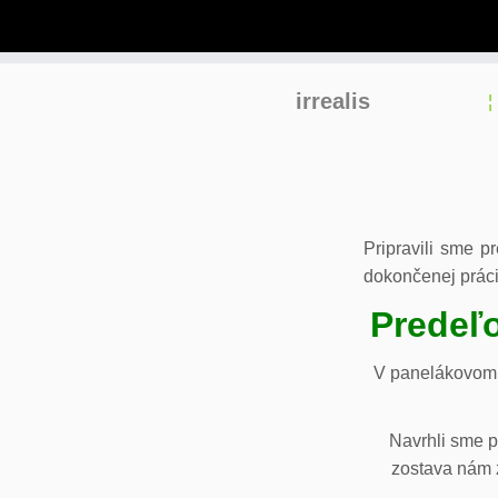
Skip
irrealis
to
content
Pripravili sme p
dokončenej práci
Predeľo
V panelákovom 
Navrhli sme p
zostava nám z