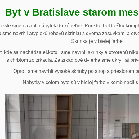
Byt v Bratislave starom me
meste sme navrhli nábytok do kúpeľne. Priestor bol trošku komp
 sme navrhli atypickú rohovú skrinku s dvoma zásuvkami a otv
Skrinka je v bielej farbe.
 kde sa nachádza el.kotol sme navrhli skrinky a otvorenú niku.
s chrbtom zo zrkadla. Za zrkadlové dvierka sme ukryli aj prív
Oproti sme navrhli vysoké skrinky po strop s priestorom p
Nábytky v celom byte sú v bielej farbe v kombinácii 