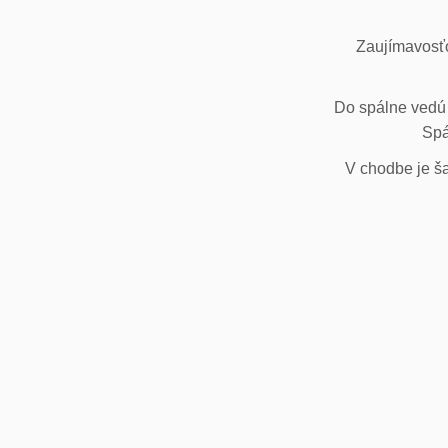
Zaujímavosťo
Do spálne vedú 
Spá
V chodbe je ša