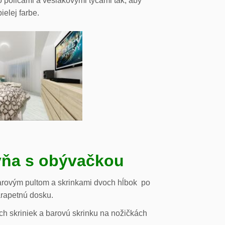
o policami a vešiakovými tyčami tak, aby
ielej farbe.
ňa s obývačkou
arovým pultom a skrinkami dvoch hĺbok po
arapetnú dosku.
h skriniek a barovú skrinku na nožičkách