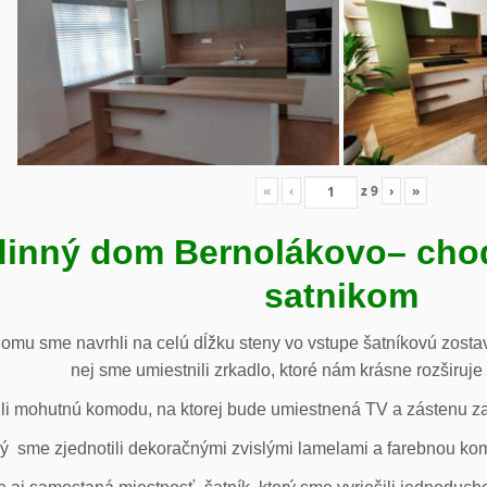
«
‹
z
9
›
»
inný dom Bernolákovo
– cho
satnikom
omu sme navrhli na celú dĺžku steny vo vstupe šatníkovú zostav
nej sme umiestnili zrkadlo, ktoré nám krásne rozširuje 
li mohutnú komodu, na ktorej bude umiestnená TV a zástenu za 
ý sme zjednotili dekoračnými zvislými lamelami a farebnou ko