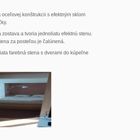
 oceľovej konštrukcii s efektným sklom
čky.
ostava a tvoria jednoliatu efektnú stenu.
stena za posteľou je čalúnená.
liata farebná stena s dverami do kúpeľne