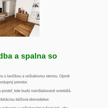
dba a spalna so
u s lavičkou a vešiakovou stenou. Oproti
vstupný priestor.
posteľ, kde budú nainštalované svietidlá.
mbiláciou béžová-drevodekor.