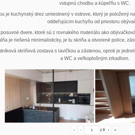
vstupnú chodbu a kúpeľňu s WC.
u je kuchynský drez umiestnený v ostrove, ktorý je položený na
oddeľujúcim kuchyňu od priestoru obýva
posuvné dvere, ktoré sú z rovnakého materiálu ako obývačková z
lňa je riešená minimalisticky, je tu skriňa a otvorené police, zá
tníková skriňová zostava s lavičkou a zástenou, oproti je jedno
a WC a veľkoplošným zrkadlom.
«
‹
z
9
›
»