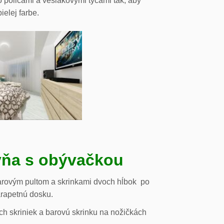
o policami a vešiakovými tyčami tak, aby
ielej farbe.
ňa s obývačkou
arovým pultom a skrinkami dvoch hĺbok po
arapetnú dosku.
h skriniek a barovú skrinku na nožičkách