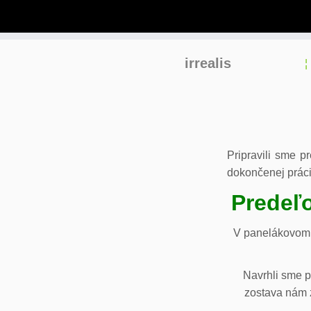
Skip
irrealis
to
content
Pripravili sme p
dokončenej práci
Predeľo
V panelákovom 
Navrhli sme p
zostava nám z