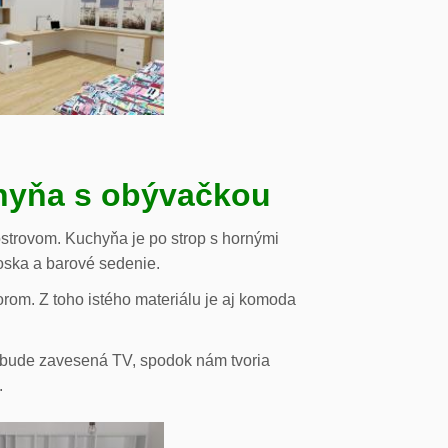
chyňa s obývačkou
strovom. Kuchyňa je po strop s hornými
oska a barové sedenie.
orom. Z toho istého materiálu je aj komoda
de bude zavesená TV, spodok nám tvoria
.