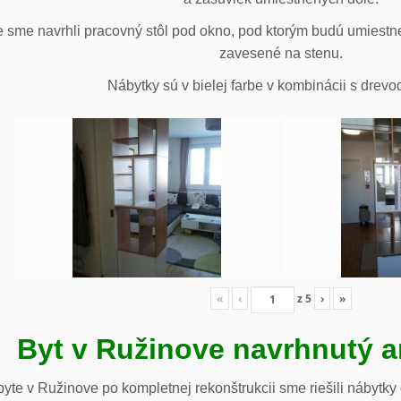
 sme navrhli pracovný stôl pod okno, pod ktorým budú umiestn
zavesené na stenu.
Nábytky sú v bielej farbe v kombinácii s drev
«
‹
z
5
›
»
Byt v Ružinove navrhnutý a
te v Ružinove po kompletnej rekonštrukcii sme riešili nábytky