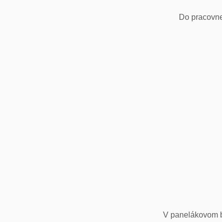
Do pracovne
V panelákovom by