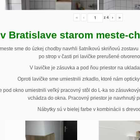
«
‹
z
4
›
»
 v Bratislave starom meste-c
 meste sme do úzkej chodby navrhli šatníkovú skriňovú zostavu 
po strop v časti pri lavičke prerušené otvoren
V lavičke je zásuvka a pod ňou priestor na uklada
Oproti lavičke sme umiestnili zrkadlo, ktoré nám opticky 
e pod okno umiestnili veľký pracovný stôl do L-ka so zásuvko
vchádza do okna. Pracovný priestor je navrhnutý p
Nábytky sú v bielej farbe v kombinácii s drev