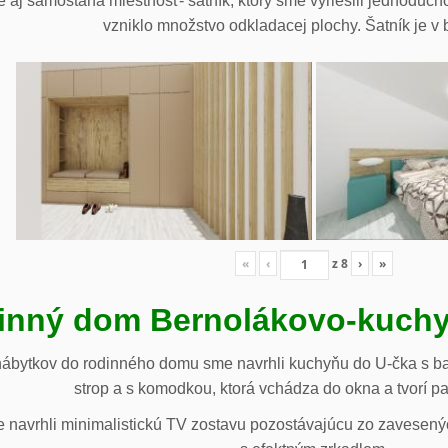
 aj samostaná miestnosť- šatník, ktorý sme vyriešili jednoduch
vzniklo množstvo odkladacej plochy. Šatník je v b
«
‹
z
8
›
»
inný dom Bernolákovo-kuchy
nábytkov do rodinného domu sme navrhli kuchyňu do U-čka s b
strop a s komodkou, ktorá vchádza do okna a tvorí p
navrhli minimalistickú TV zostavu pozostávajúcu zo zavesenýc