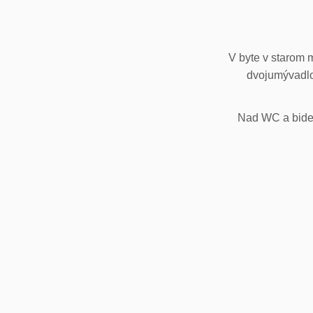
V byte v starom 
dvojumývadlo
Nad WC a bidet,