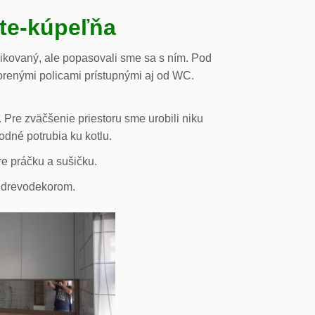
ste-kúpeľňa
likovaný, ale popasovali sme sa s ním. Pod
orenými policami prístupnými aj od WC.
 Pre zväčšenie priestoru sme urobili niku
odné potrubia ku kotlu.
re práčku a sušičku.
s drevodekorom.