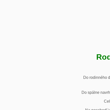
Rod
Do rodinného d
Do spálne navrh
Cel