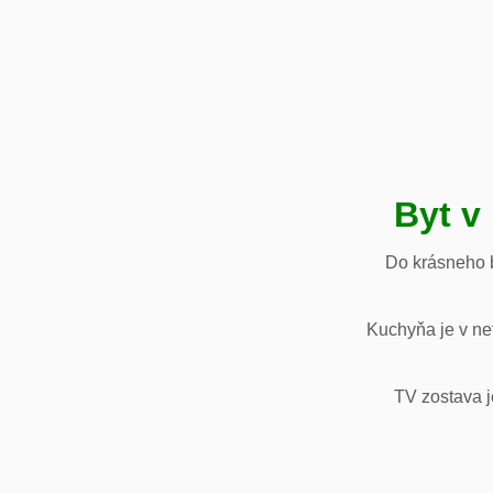
Byt v
Do krásneho b
Kuchyňa je v net
TV zostava j