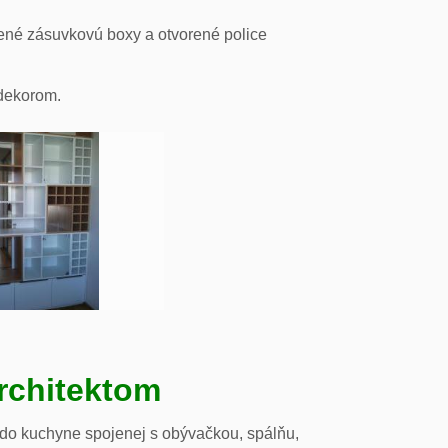
ené zásuvkovú boxy a otvorené police
odekorom.
rchitektom
 do kuchyne spojenej s obývačkou, spálňu,