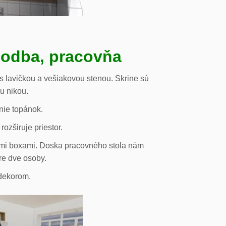
hodba, pracovňa
s lavičkou a vešiakovou stenou. Skrine sú
ou nikou.
nie topánok.
rozširuje priestor.
vými boxami. Doska pracovného stola nám
re dve osoby.
odekorom.