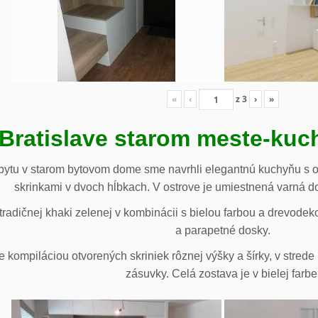
«
‹
z
3
›
»
 Bratislave starom meste-ku
ytu v starom bytovom dome sme navrhli elegantnú kuchyňu s o
skrinkami v dvoch hĺbkach. V ostrove je umiestnená varná d
radičnej khaki zelenej v kombinácii s bielou farbou a drevodek
a parapetné dosky.
e kompiláciou otvorených skriniek rôznej výšky a šírky, v stre
zásuvky. Celá zostava je v bielej farbe