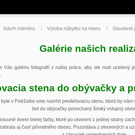
Návrh interiéru
Výroba nábytku na mieru
Stavebné 
Galérie našich realiz
re Vás galériu fotografií z našej práce, aby ste mali ucelený
.
vacia stena do obývačky a p
byte v Petržalke sme navrhli predeľovaciu stenu, ktorá by ná
bol do obývačky ponechaný široký vstupný otvor
osuvné dvere bielej farby, ktoré po otvorení z jednej strany za
abrala aj časť pôvodného otvoru. Pozostáva z otvorených a uza
a zásuviek umiestnených dole.