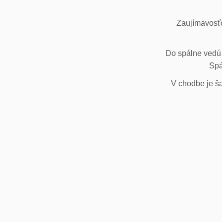
Zaujímavosťo
Do spálne vedú 
Spá
V chodbe je ša