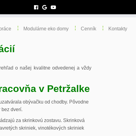
práce
Modulárne eko domy
Cenník
Kontakty
ácií
 prehľad o našej kvalitne odvedenej a vždy
racovňa v Petržalke
m uzatvárala obývačku od chodby. Pôvodne
 bez dverí.
chádzajú za skrinkovú zostavu. Skrinková
vretých skriniek, vinotékových skriniek