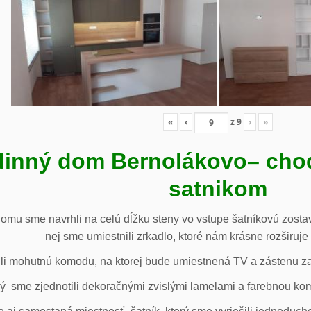
«
‹
z
9
›
»
inný dom Bernolákovo
– cho
satnikom
omu sme navrhli na celú dĺžku steny vo vstupe šatníkovú zostav
nej sme umiestnili zrkadlo, ktoré nám krásne rozširuje 
li mohutnú komodu, na ktorej bude umiestnená TV a zástenu za 
ý sme zjednotili dekoračnými zvislými lamelami a farebnou ko