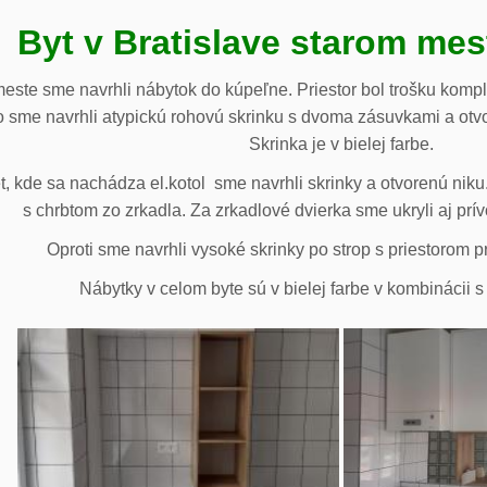
Byt v Bratislave starom me
meste sme navrhli nábytok do kúpeľne. Priestor bol trošku komp
 sme navrhli atypickú rohovú skrinku s dvoma zásuvkami a otv
Skrinka je v bielej farbe.
 kde sa nachádza el.kotol sme navrhli skrinky a otvorenú niku.
s chrbtom zo zrkadla. Za zrkadlové dvierka sme ukryli aj prív
Oproti sme navrhli vysoké skrinky po strop s priestorom p
Nábytky v celom byte sú v bielej farbe v kombinácii 