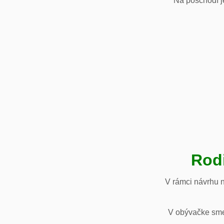
Na poschodí je
Rod
V rámci návrhu 
V obývačke sme 