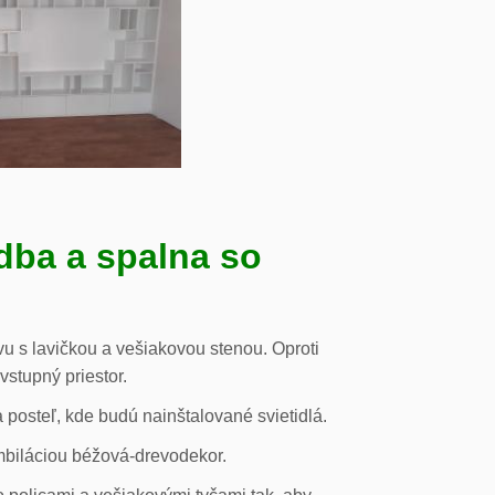
dba a spalna so
u s lavičkou a vešiakovou stenou. Oproti
vstupný priestor.
posteľ, kde budú nainštalované svietidlá.
mbiláciou béžová-drevodekor.