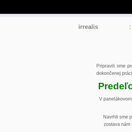
Skip
irrealis
to
content
Pripravili sme p
dokončenej práci
Predeľo
V panelákovom 
Navrhli sme p
zostava nám z