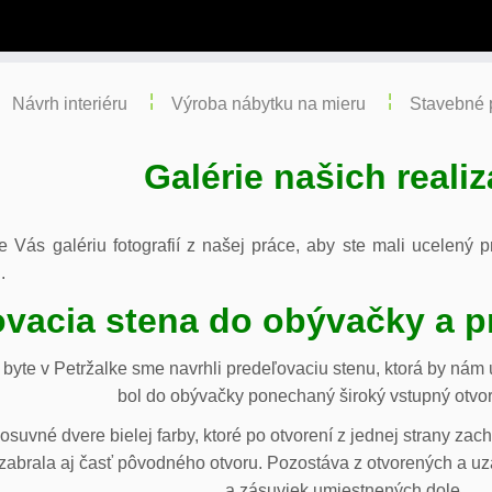
Návrh interiéru
Výroba nábytku na mieru
Stavebné 
Galérie našich realiz
re Vás galériu fotografií z našej práce, aby ste mali ucelený
.
vacia stena do obývačky a p
byte v Petržalke sme navrhli predeľovaciu stenu, ktorá by ná
bol do obývačky ponechaný široký vstupný otvor
osuvné dvere bielej farby, ktoré po otvorení z jednej strany za
abrala aj časť pôvodného otvoru. Pozostáva z otvorených a uza
a zásuviek umiestnených dole.