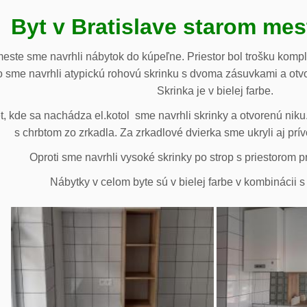
Byt v Bratislave starom me
meste sme navrhli nábytok do kúpeľne. Priestor bol trošku komp
 sme navrhli atypickú rohovú skrinku s dvoma zásuvkami a otv
Skrinka je v bielej farbe.
 kde sa nachádza el.kotol sme navrhli skrinky a otvorenú niku.
s chrbtom zo zrkadla. Za zrkadlové dvierka sme ukryli aj prív
Oproti sme navrhli vysoké skrinky po strop s priestorom p
Nábytky v celom byte sú v bielej farbe v kombinácii 