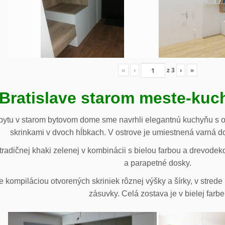
«
‹
z
3
›
»
 Bratislave starom meste-ku
ytu v starom bytovom dome sme navrhli elegantnú kuchyňu s o
skrinkami v dvoch hĺbkach. V ostrove je umiestnená varná d
radičnej khaki zelenej v kombinácii s bielou farbou a drevodek
a parapetné dosky.
e kompiláciou otvorených skriniek rôznej výšky a šírky, v stre
zásuvky. Celá zostava je v bielej farbe