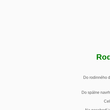
Rod
Do rodinného d
Do spálne navrh
Cel