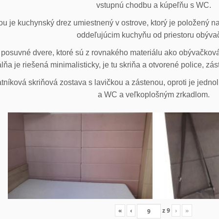
vstupnú chodbu a kúpeľňu s WC.
u je kuchynský drez umiestnený v ostrove, ktorý je položený na
oddeľujúcim kuchyňu od priestoru obýva
posuvné dvere, ktoré sú z rovnakého materiálu ako obývačková z
lňa je riešená minimalisticky, je tu skriňa a otvorené police, zá
tníková skriňová zostava s lavičkou a zástenou, oproti je jedno
a WC a veľkoplošným zrkadlom.
«
‹
z
9
›
»