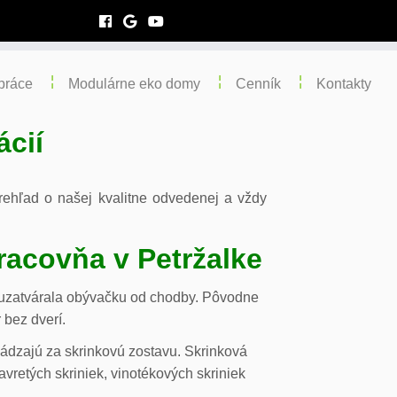
práce
Modulárne eko domy
Cenník
Kontakty
ácií
 prehľad o našej kvalitne odvedenej a vždy
racovňa v Petržalke
m uzatvárala obývačku od chodby. Pôvodne
 bez dverí.
chádzajú za skrinkovú zostavu. Skrinková
vretých skriniek, vinotékových skriniek