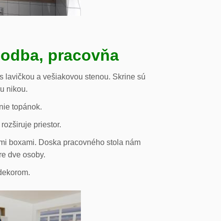
hodba, pracovňa
s lavičkou a vešiakovou stenou. Skrine sú
ou nikou.
nie topánok.
rozširuje priestor.
vými boxami. Doska pracovného stola nám
re dve osoby.
odekorom.