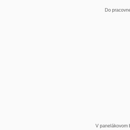
Do pracovne
V panelákovom by