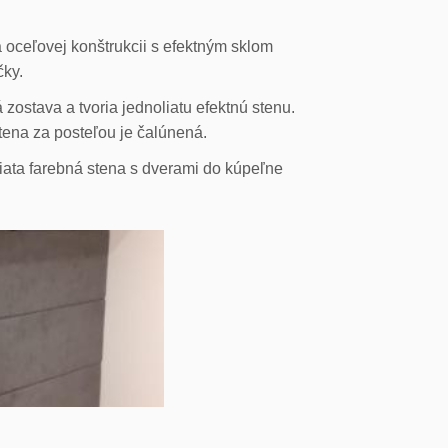
 oceľovej konštrukcii s efektným sklom
čky.
ostava a tvoria jednoliatu efektnú stenu.
stena za posteľou je čalúnená.
liata farebná stena s dverami do kúpeľne