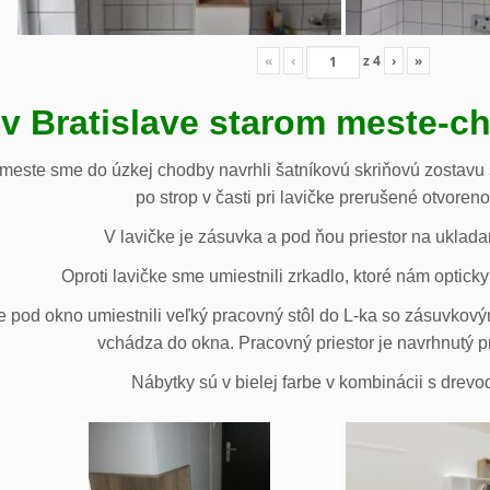
«
‹
z
4
›
»
 v Bratislave starom meste-c
 meste sme do úzkej chodby navrhli šatníkovú skriňovú zostavu 
po strop v časti pri lavičke prerušené otvoren
V lavičke je zásuvka a pod ňou priestor na uklada
Oproti lavičke sme umiestnili zrkadlo, ktoré nám opticky 
e pod okno umiestnili veľký pracovný stôl do L-ka so zásuvko
vchádza do okna. Pracovný priestor je navrhnutý p
Nábytky sú v bielej farbe v kombinácii s drev