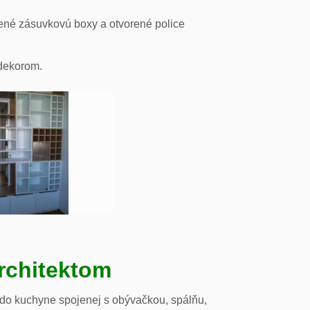
ené zásuvkovú boxy a otvorené police
odekorom.
rchitektom
 do kuchyne spojenej s obývačkou, spálňu,