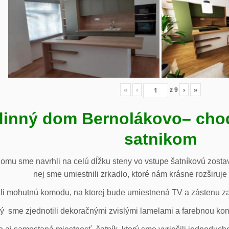
«
‹
z
9
›
»
inný dom Bernolákovo
– cho
satnikom
omu sme navrhli na celú dĺžku steny vo vstupe šatníkovú zostav
nej sme umiestnili zrkadlo, ktoré nám krásne rozširuje 
li mohutnú komodu, na ktorej bude umiestnená TV a zástenu za 
ý sme zjednotili dekoračnými zvislými lamelami a farebnou ko