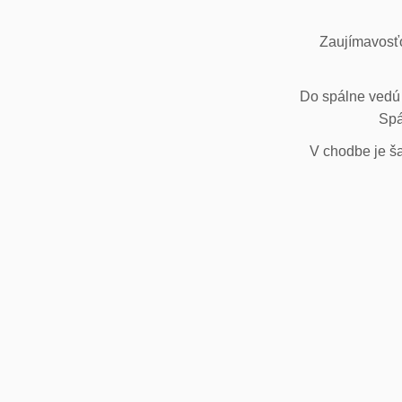
Zaujímavosťo
Do spálne vedú 
Spá
V chodbe je ša