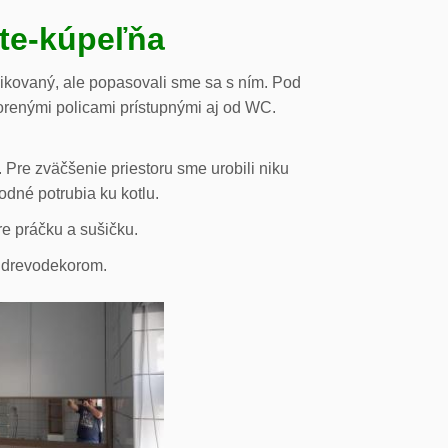
ste-kúpeľňa
likovaný, ale popasovali sme sa s ním. Pod
orenými policami prístupnými aj od WC.
 Pre zväčšenie priestoru sme urobili niku
odné potrubia ku kotlu.
re práčku a sušičku.
s drevodekorom.