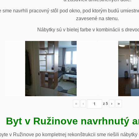
 sme navrhli pracovný stôl pod okno, pod ktorým budú umiestn
zavesené na stenu.
Nábytky sú v bielej farbe v kombinácii s drev
«
‹
z
5
›
»
Byt v Ružinove navrhnutý a
te v Ružinove po kompletnej rekonštrukcii sme riešili nábytky