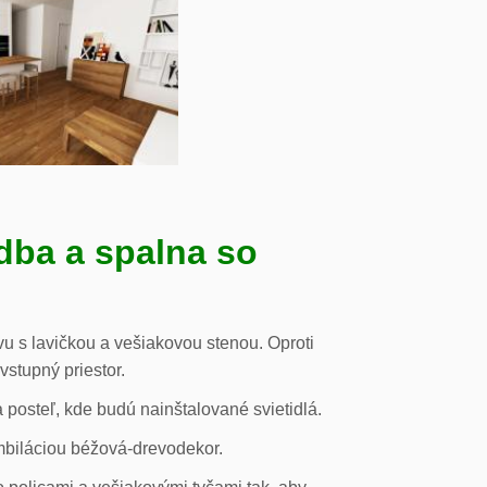
dba a spalna so
u s lavičkou a vešiakovou stenou. Oproti
vstupný priestor.
posteľ, kde budú nainštalované svietidlá.
mbiláciou béžová-drevodekor.