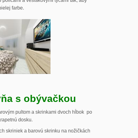
o policami a vešiakovými tyčami tak, aby
ielej farbe.
ňa s obývačkou
arovým pultom a skrinkami dvoch hĺbok po
arapetnú dosku.
h skriniek a barovú skrinku na nožičkách