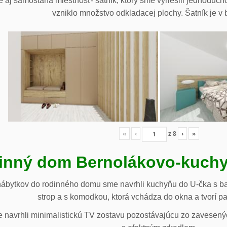
 aj samostaná miestnosť- šatník, ktorý sme vyriešili jednoduch
vzniklo množstvo odkladacej plochy. Šatník je v b
«
‹
z
8
›
»
inný dom Bernolákovo-kuchy
nábytkov do rodinného domu sme navrhli kuchyňu do U-čka s b
strop a s komodkou, ktorá vchádza do okna a tvorí p
navrhli minimalistickú TV zostavu pozostávajúcu zo zavesenýc