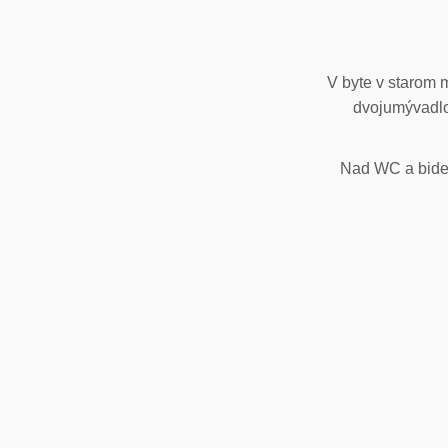
V byte v starom 
dvojumývadlo
Nad WC a bidet,