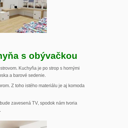
chyňa s obývačkou
strovom. Kuchyňa je po strop s hornými
oska a barové sedenie.
orom. Z toho istého materiálu je aj komoda
de bude zavesená TV, spodok nám tvoria
.