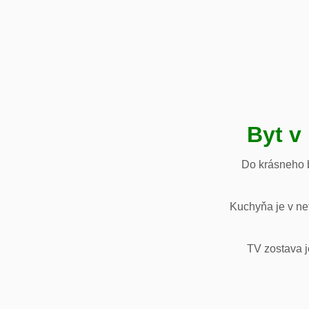
Byt v
Do krásneho b
Kuchyňa je v net
TV zostava j