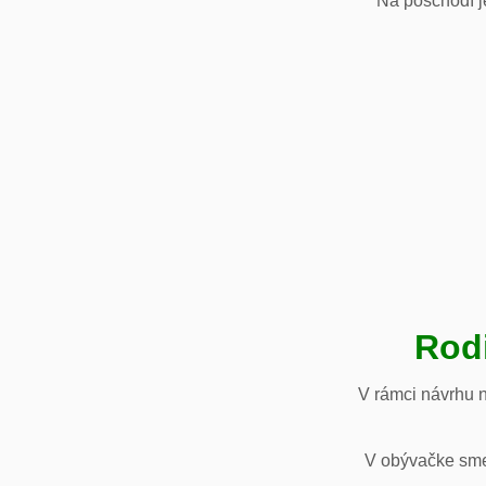
Na poschodí je
Rod
V rámci návrhu 
V obývačke sme 