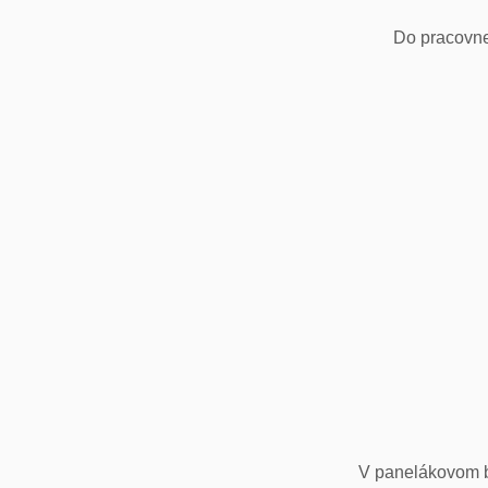
Do pracovne
V panelákovom by