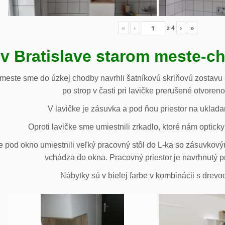
«
‹
z
4
›
»
 v Bratislave starom meste-c
 meste sme do úzkej chodby navrhli šatníkovú skriňovú zostavu 
po strop v časti pri lavičke prerušené otvoren
V lavičke je zásuvka a pod ňou priestor na uklada
Oproti lavičke sme umiestnili zrkadlo, ktoré nám opticky 
e pod okno umiestnili veľký pracovný stôl do L-ka so zásuvko
vchádza do okna. Pracovný priestor je navrhnutý p
Nábytky sú v bielej farbe v kombinácii s drev