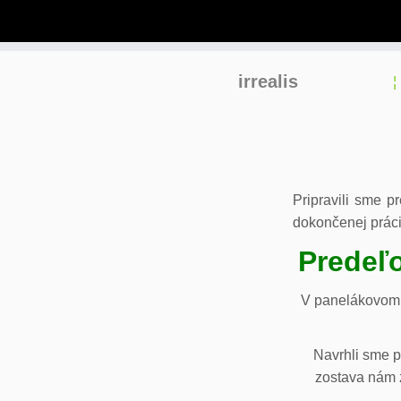
Skip
irrealis
to
content
Pripravili sme p
dokončenej práci
Predeľo
V panelákovom 
Navrhli sme p
zostava nám z