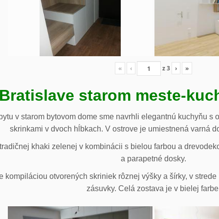
«
‹
z
3
›
»
 Bratislave starom meste-ku
ytu v starom bytovom dome sme navrhli elegantnú kuchyňu s o
skrinkami v dvoch hĺbkach. V ostrove je umiestnená varná d
radičnej khaki zelenej v kombinácii s bielou farbou a drevodek
a parapetné dosky.
e kompiláciou otvorených skriniek rôznej výšky a šírky, v stre
zásuvky. Celá zostava je v bielej farbe