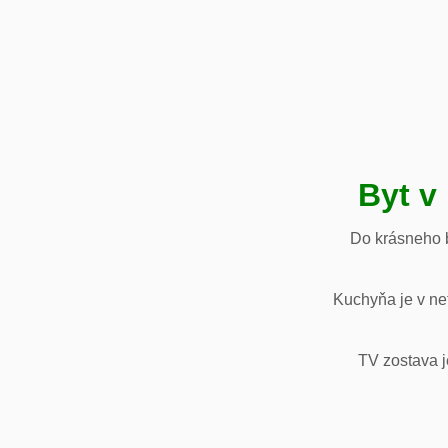
Byt v
Do krásneho b
Kuchyňa je v net
TV zostava j