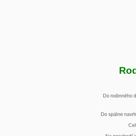
Rod
Do rodinného d
Do spálne navrh
Cel