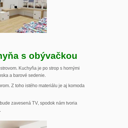
chyňa s obývačkou
strovom. Kuchyňa je po strop s hornými
oska a barové sedenie.
orom. Z toho istého materiálu je aj komoda
de bude zavesená TV, spodok nám tvoria
.