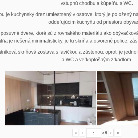
vstupnú chodbu a kúpeľňu s WC.
u je kuchynský drez umiestnený v ostrove, ktorý je položený na
oddeľujúcim kuchyňu od priestoru obýva
posuvné dvere, ktoré sú z rovnakého materiálu ako obývačková z
lňa je riešená minimalisticky, je tu skriňa a otvorené police, zá
tníková skriňová zostava s lavičkou a zástenou, oproti je jedno
a WC a veľkoplošným zrkadlom.
«
‹
z
9
›
»