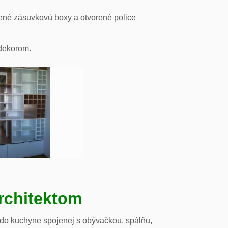
ené zásuvkovú boxy a otvorené police
odekorom.
rchitektom
 do kuchyne spojenej s obývačkou, spálňu,