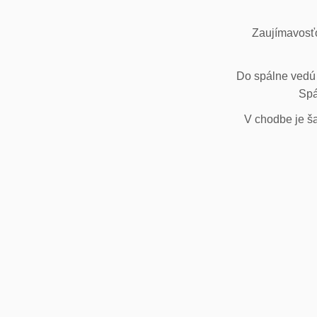
Zaujímavosťo
Do spálne vedú 
Spá
V chodbe je ša