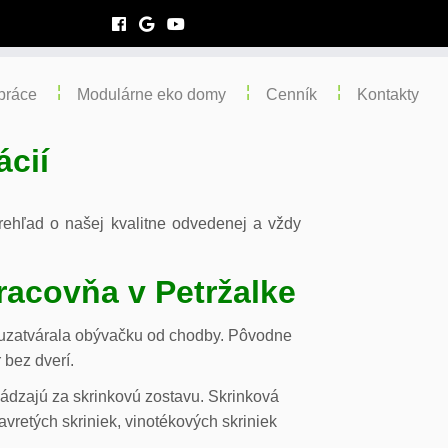
práce
Modulárne eko domy
Cenník
Kontakty
ácií
 prehľad o našej kvalitne odvedenej a vždy
racovňa v Petržalke
m uzatvárala obývačku od chodby. Pôvodne
 bez dverí.
chádzajú za skrinkovú zostavu. Skrinková
vretých skriniek, vinotékových skriniek