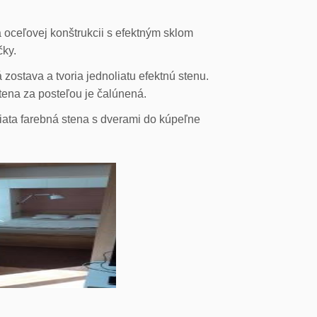
 oceľovej konštrukcii s efektným sklom
čky.
ostava a tvoria jednoliatu efektnú stenu.
stena za posteľou je čalúnená.
liata farebná stena s dverami do kúpeľne