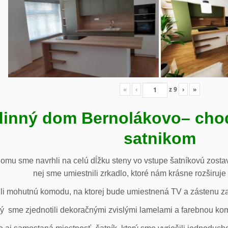
«
‹
z
9
›
»
inný dom Bernolákovo
– cho
satnikom
omu sme navrhli na celú dĺžku steny vo vstupe šatníkovú zostav
nej sme umiestnili zrkadlo, ktoré nám krásne rozširuje 
li mohutnú komodu, na ktorej bude umiestnená TV a zástenu za 
ý sme zjednotili dekoračnými zvislými lamelami a farebnou ko