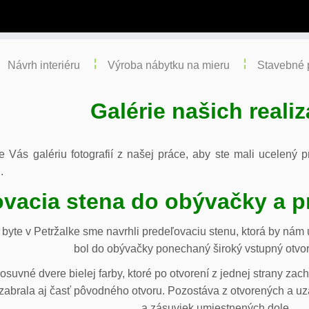
Návrh interiéru
Výroba nábytku na mieru
Stavebné 
Galérie našich realiz
re Vás galériu fotografií z našej práce, aby ste mali ucelený
.
vacia stena do obývačky a p
byte v Petržalke sme navrhli predeľovaciu stenu, ktorá by ná
bol do obývačky ponechaný široký vstupný otvor
osuvné dvere bielej farby, ktoré po otvorení z jednej strany za
abrala aj časť pôvodného otvoru. Pozostáva z otvorených a uza
a zásuviek umiestnených dole.