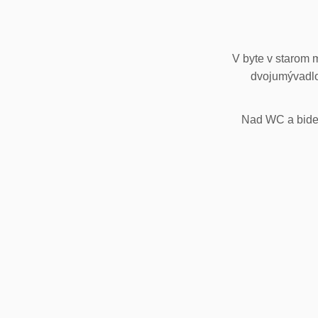
V byte v starom 
dvojumývadlo
Nad WC a bidet,