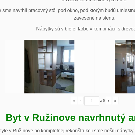
 sme navrhli pracovný stôl pod okno, pod ktorým budú umiestn
zavesené na stenu.
Nábytky sú v bielej farbe v kombinácii s drev
«
‹
z
5
›
»
Byt v Ružinove navrhnutý a
te v Ružinove po kompletnej rekonštrukcii sme riešili nábytky