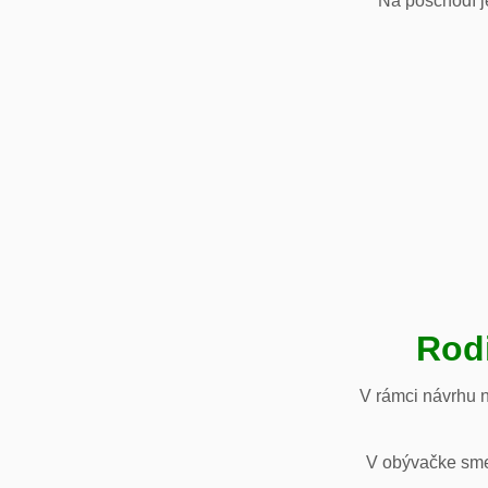
Na poschodí je
Rod
V rámci návrhu 
V obývačke sme 