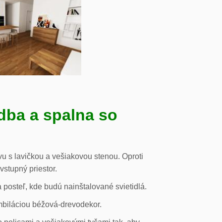
dba a spalna so
u s lavičkou a vešiakovou stenou. Oproti
vstupný priestor.
posteľ, kde budú nainštalované svietidlá.
mbiláciou béžová-drevodekor.