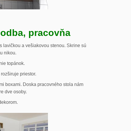
hodba, pracovňa
s lavičkou a vešiakovou stenou. Skrine sú
ou nikou.
nie topánok.
rozširuje priestor.
vými boxami. Doska pracovného stola nám
re dve osoby.
odekorom.