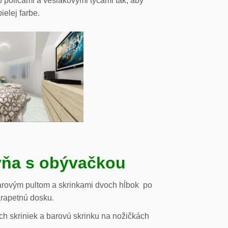
o policami a vešiakovými tyčami tak, aby
ielej farbe.
ňa s obývačkou
arovým pultom a skrinkami dvoch hĺbok po
arapetnú dosku.
h skriniek a barovú skrinku na nožičkách