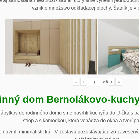
 aj samostaná miestnosť- šatník, ktorý sme vyriešili jednoduch
vzniklo množstvo odkladacej plochy. Šatník je v b
«
‹
z
8
›
»
inný dom Bernolákovo-kuchy
nábytkov do rodinného domu sme navrhli kuchyňu do U-čka s b
strop a s komodkou, ktorá vchádza do okna a tvorí p
navrhli minimalistickú TV zostavu pozostávajúcu zo zavesenýc