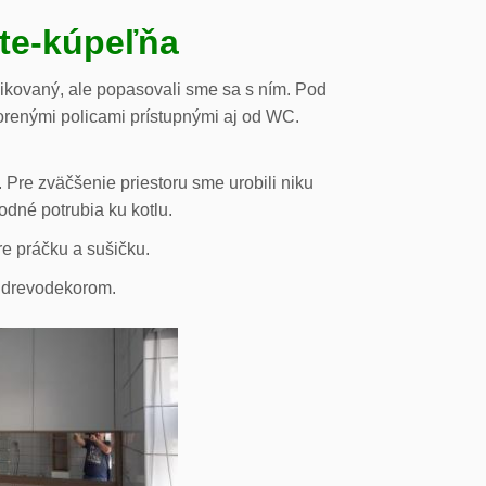
ste-kúpeľňa
likovaný, ale popasovali sme sa s ním. Pod
orenými policami prístupnými aj od WC.
 Pre zväčšenie priestoru sme urobili niku
odné potrubia ku kotlu.
re práčku a sušičku.
s drevodekorom.